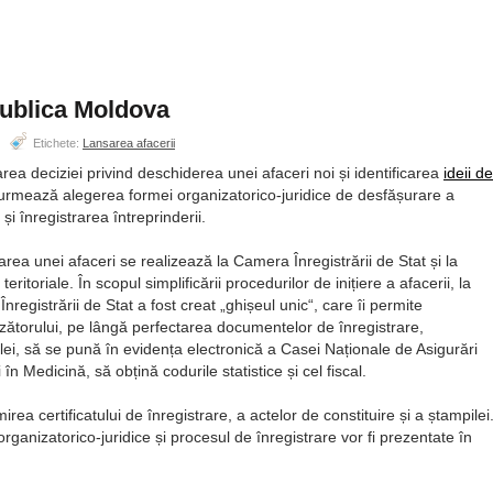
epublica Moldova
Etichete:
Lansarea afacerii
rea deciziei privind deschiderea unei afaceri noi și identificarea
ideii de
 urmează alegerea formei organizatorico-juridice de desfășurare a
ii și înregistrarea întreprinderii.
rarea unei afaceri se realizează la Camera Înregistrării de Stat și la
ei teritoriale. În scopul simplificării procedurilor de inițiere a afacerii, la
nregistrării de Stat a fost creat
ghișeul unic
, care îi permite
nzătorului, pe lângă perfectarea documentelor de înregistrare,
lei, să se pună în evidența electronică a Casei Naționale de Asigurări
n Medicină, să obțină codurile statistice și cel fiscal.
rea certificatului de înregistrare, a actelor de constituire și a ștampilei
rganizatorico-juridice și procesul de înregistrare vor fi prezentate în