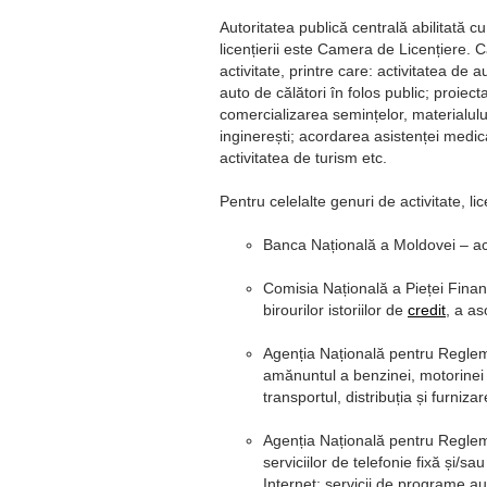
Autoritatea publică centrală abilitată cu
licențierii este Camera de Licențiere. 
activitate, printre care: activitatea de 
auto de călători în folos public; proiect
comercializarea semințelor, materialului 
inginerești; acordarea asistenței medica
activitatea de turism etc.
Pentru celelalte genuri de activitate, li
Banca Națională a Moldovei – activ
Comisia Națională a Pieței Financi
birourilor istoriilor de
credit
, a as
Agenția Națională pentru Regleme
amănuntul a benzinei, motorinei ș
transportul, distribuția și furniza
Agenția Națională pentru Regleme
serviciilor de telefonie fixă și/s
Internet; servicii de programe au