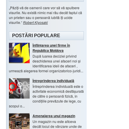
Păziți-vă de oamenii care vor să vă spulbere
visurile. Nu există nimic mai rău decât faptul că
un prieten sau o persoană iubită îți ucide
visurile.
Robert Kiyosaki
POSTĂRI POPULARE
Înființarea unei firme în
Republica Moldova
După luarea deciziei privind
deschiderea unei afaceri noi și
identificarea ideii de afaceri ,
urmează alegerea formei organizatorico-juridi...
Întreprinderea individuală
Întreprinderea individuală este o
activitate economică desfășurată
de către o persoană fizică, în
condițiile prevăzute de lege, cu
scopul o...
Amenajarea unui magazin
Un magazin nu este altceva
decât locul de vânzare unde de