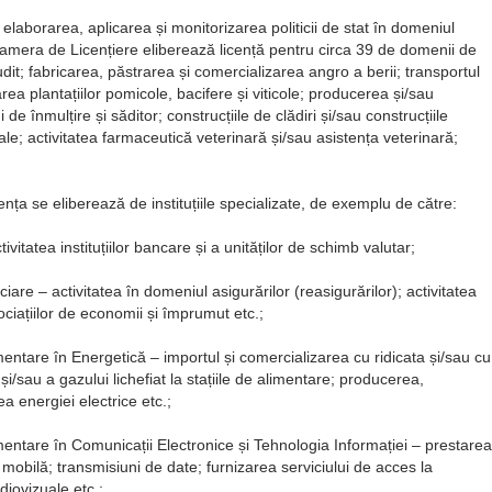
 elaborarea, aplicarea și monitorizarea politicii de stat în domeniul
Camera de Licențiere eliberează licență pentru circa 39 de domenii de
audit; fabricarea, păstrarea și comercializarea angro a berii; transportul
area plantațiilor pomicole, bacifere și viticole; producerea și/sau
de înmulțire și săditor; construcțiile de clădiri și/sau construcțiile
le; activitatea farmaceutică veterinară și/sau asistența veterinară;
cența se eliberează de instituțiile specializate, de exemplu de către:
itatea instituțiilor bancare și a unităților de schimb valutar;
are – activitatea în domeniul asigurărilor (reasigurărilor); activitatea
ociațiilor de economii și împrumut etc.;
ntare în Energetică – importul și comercializarea cu ridicata și/sau cu
i/sau a gazului lichefiat la stațiile de alimentare; producerea,
rea energiei electrice etc.;
ntare în Comunicații Electronice și Tehnologia Informației – prestarea
au mobilă; transmisiuni de date; furnizarea serviciului de acces la
diovizuale etc.;