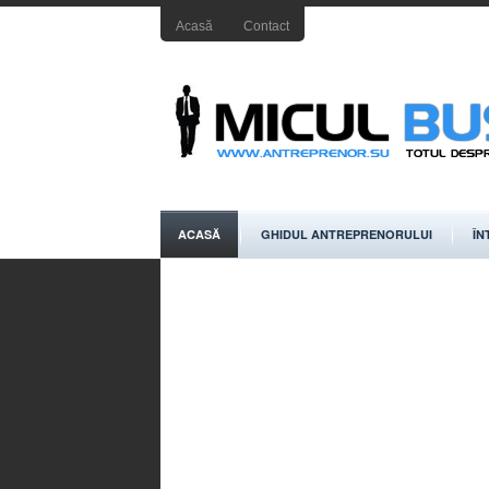
Acasă
Contact
ACASĂ
GHIDUL ANTREPRENORULUI
ÎN