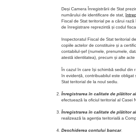
Deși Camera Înregistrării de Stat prezint
numărului de identificare de stat,
între
Fiscal de Stat teritorial pe a cărui rază 
de înregistrare reprezintă și codul fiscal
Inspectoratul Fiscal de Stat teritorial
copiile actelor de constituire și a certif
contabilul-șef (numele, prenumele, data
atestă identitatea), precum și alte acte
În cazul în care își schimbă sediul din r
în evidență, contribuabilul este obliga
Stat teritorial de la noul sediu.
Înregistrarea în calitate de plătitor a
efectuează la oficiul teritorial al Casei
Înregistrarea în calitate de plătitor
realizează la agenția teritorială a Com
Deschiderea contului bancar
.