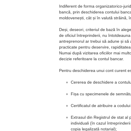
Indiferent de forma organizatorico-jurid
bancă, prin deschiderea contului bancar
moldovenești, cât și în valută străină, î
Deși, deseori, criteriul de bază în ale
de oficiul întreprinderii, nu întotdeaun
antreprenorul ar trebui să adune și să a
practicate pentru deservire, rapiditatea 
Numai după vizitarea oficiilor mai multor
decizie referitoare la contul bancar.
Pentru deschiderea unui cont curent 
Cererea de deschidere a contului,
Fișa cu specimenele de semnături
Certificatul de atribuire a codului
Extrasul din Registrul de stat al 
individuali (în cazul întreprinderi
copia legalizată notarial);