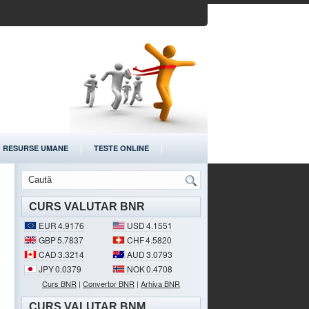
RESURSE UMANE
TESTE ONLINE
CURS VALUTAR BNR
EUR
4.9176
USD
4.1551
GBP
5.7837
CHF
4.5820
CAD
3.3214
AUD
3.0793
JPY
0.0379
NOK
0.4708
Curs BNR
|
Convertor BNR
|
Arhiva BNR
CURS VALUTAR BNM