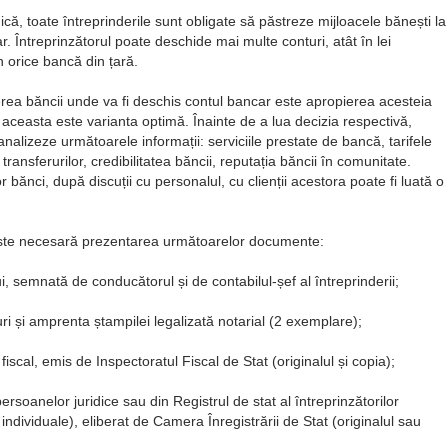
ică, toate întreprinderile sunt obligate să păstreze mijloacele bănești la
. Întreprinzătorul poate deschide mai multe conturi, atât în lei
n orice bancă din țară.
gerea băncii unde va fi deschis contul bancar este apropierea acesteia
a aceasta este varianta optimă. Înainte de a lua decizia respectivă,
nalizeze următoarele informații: serviciile prestate de bancă, tarifele
transferurilor, credibilitatea băncii, reputația băncii în comunitate.
 bănci, după discuții cu personalul, cu clienții acestora poate fi luată o
este necesară prezentarea următoarelor documente:
 semnată de conducătorul și de contabilul-șef al întreprinderii;
 și amprenta ștampilei legalizată notarial (2 exemplare);
 fiscal, emis de Inspectoratul Fiscal de Stat (originalul și copia);
persoanelor juridice sau din Registrul de stat al întreprinzătorilor
i individuale), eliberat de Camera Înregistrării de Stat (originalul sau