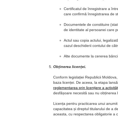
Certificatul de înregistrare a înt
care confirmă înregistrarea de sta
Documentele de constituire (statutu
de identitate al persoanei care 
Actul sau copia actului, legaliza
cazul deschiderii contului de căt
Alte documente la cererea băncii
Obținerea licenței.
Conform legislației Republicii Moldova,
baza licenței. De aceea, la etapa lansăr
reglementarea prin licențiere a activităț
desfășoare necesită sau nu obținerea li
Licența pentru practicarea unui anumit 
capacitatea și dreptul titularului de a d
aceasta, cu respectarea obligatorie a con