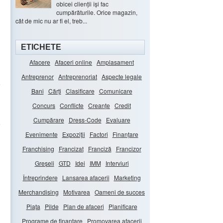
obicei clienții își fac
cumpărăturile. Orice magazin,
cât de mic nu ar fi el, treb...
ETICHETE
Afacere
Afaceri online
Amplasament
Antreprenor
Antreprenoriat
Aspecte legale
e
Bani
Cărți
Clasificare
Comunicare
Concurs
Conflicte
Creanțe
Credit
Cumpărare
Dress-Code
Evaluare
e
Evenimente
Expoziții
Factori
Finanțare
Franchising
Francizat
Franciză
Francizor
Greșeli
GTD
Idei
IMM
Interviuri
Întreprindere
Lansarea afacerii
Marketing
Merchandising
Motivarea
Oameni de succes
Piața
Pilde
Plan de afaceri
Planificare
Programe de finanțare
Promovarea afacerii