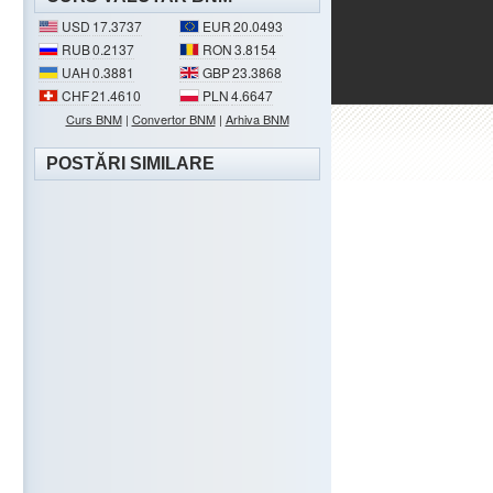
USD
17.3737
EUR
20.0493
RUB
0.2137
RON
3.8154
UAH
0.3881
GBP
23.3868
CHF
21.4610
PLN
4.6647
Curs BNM
|
Convertor BNM
|
Arhiva BNM
POSTĂRI SIMILARE
.