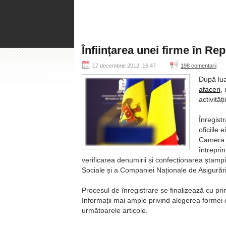
Înființarea unei firme în R
17 decembrie 2012, 16:47
198 comentarii
După lua
afaceri
,
activităț
Înregist
oficiile 
Camera Î
întrepri
verificarea denumirii și confecționarea ștampi
Sociale și a Companiei Naționale de Asigurări î
Procesul de înregistrare se finalizează cu primi
Informații mai ample privind alegerea formei o
următoarele articole.