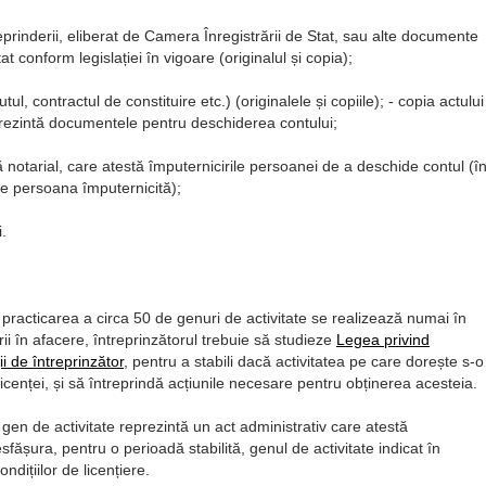
reprinderii, eliberat de Camera Înregistrării de Stat, sau alte documente
t conform legislației în vigoare (originalul și copia);
l, contractul de constituire etc.) (originalele și copiile); - copia actului
prezintă documentele pentru deschiderea contului;
tă notarial, care atestă împuternicirile persoanei de a deschide contul (î
re persoana împuternicită);
.
 practicarea a circa 50 de genuri de activitate se realizează numai în
ii în afacere, întreprinzătorul trebuie să studieze
Legea privind
ii de întreprinzător
, pentru a stabili dacă activitatea pe care dorește s-o
cenței, și să întreprindă acțiunile necesare pentru obținerea acesteia.
gen de activitate reprezintă un act administrativ care atestă
esfășura, pentru o perioadă stabilită, genul de activitate indicat în
dițiilor de licențiere.