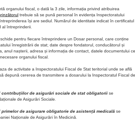
ă organului fiscal, o dată la 3 zile, informația privind atribuirea
prinzătorul
trebuie să se pună personal în evidența Inspectoratului
întreprinderea își are sediul. Numărul de identitate indicat în certificatul
 al întreprinderii.
 deschide pentru fiecare întreprindere un Dosar personal, care conține
icatului înregistrării de stat; date despre fondatorul, conducătorul și
, anul nașterii, adresa și informația de contact, datele documentului c
 necesare organului fiscal.
aza de activitate a Inspectoratului Fiscal de Stat teritorial unde se află
t să depună cererea de transmitere a dosarului la Inspectoratul Fiscal d
l contribuțiilor de asigurări sociale de stat obligatorii
se
 Naționale de Asigurări Sociale.
 al primelor de asigurare obligatorie de asistență medicală
se
paniei Naționale de Asigurări în Medicină.