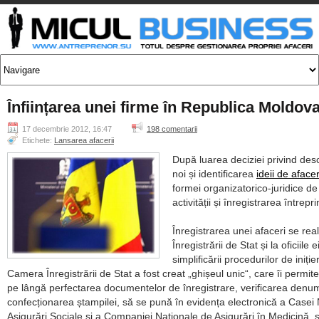
Înființarea unei firme în Republica Moldov
17 decembrie 2012, 16:47
198 comentarii
Etichete:
Lansarea afacerii
După luarea deciziei privind des
noi și identificarea
ideii de afacer
formei organizatorico-juridice d
activității și înregistrarea întrepri
Înregistrarea unei afaceri se re
Înregistrării de Stat și la oficiile e
simplificării procedurilor de iniție
Camera Înregistrării de Stat a fost creat
ghișeul unic
, care îi permite
pe lângă perfectarea documentelor de înregistrare, verificarea denumi
confecționarea ștampilei, să se pună în evidența electronică a Casei
Asigurări Sociale și a Companiei Naționale de Asigurări în Medicină, s