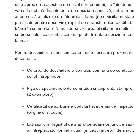
este apropierea acesteia de oficiul întreprinderii, nu întotdeau
varianta optimă. Înainte de a lua decizia respectivă, antrepreno
adune și să analizeze următoarele informații: serviciile prestate
practicate pentru deservire, rapiditatea transferurilor, credibilit
băncii în comunitate. Numai după vizitarea oficiilor mai multor b
cu personalul, cu clienții acestora poate fi luată o decizie referi
bancar.
Pentru deschiderea unui cont curent este necesară prezentar
documente:
Cererea de deschidere a contului, semnată de conducător
șef al întreprinderii;
Fișa cu specimenele de semnături și amprenta ștampilei l
(2 exemplare);
Certificatul de atribuire a codului fiscal, emis de Inspecto
(originalul și copia);
Extrasul din Registrul de stat al persoanelor juridice sau 
al întreprinzătorilor individuali (în cazul întreprinderii ind