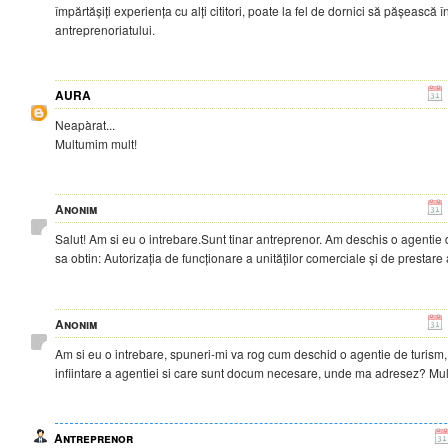
împărtășiți experiența cu alți cititori, poate la fel de dornici să pășească î
antreprenoriatului.
AURA
Neapàrat...
Multumim mult!
Anonim
Salut! Am si eu o intrebare.Sunt tinar antreprenor. Am deschis o agentie 
sa obtin: Autorizația de funcționare a unităților comerciale și de prestare 
Anonim
Am si eu o intrebare, spuneri-mi va rog cum deschid o agentie de turism,
infiintare a agentiei si care sunt docum necesare, unde ma adresez? Mu
Antreprenor