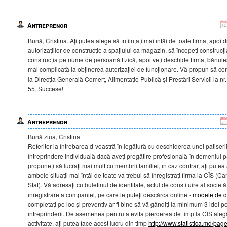
Antreprenor
Bună, Cristina. Ați putea alege să înființați mai întâi de toate firma, apoi
autorizațiilor de construcție a spațiului ca magazin, să începeți construcț
construcția pe nume de persoană fizică, apoi veți deschide firma, bănuie
mai complicată la obținerea autorizației de funcționare. Vă propun să con
la Direcția Generală Comerț, Alimentație Publică și Prestări Servicii la nr
55. Succese!
Antreprenor
Bună ziua, Cristina.
Referitor la întrebarea d-voastră în legătură cu deschiderea unei patiserii
întreprindere individuală dacă aveți pregătire profesională în domeniul pa
propuneți să lucrați mai mult cu membrii familiei, în caz contrar, ați putea
ambele situații mai întâi de toate va trebui să înregistrați firma la CÎS (Ca
Stat). Vă adresați cu buletinul de identitate, actul de constituire al societă
înregistrare a companiei, pe care le puteți descărca online -
modele de 
completați pe loc și preventiv ar fi bine să vă gândiți la minimum 3 idei
întreprinderii. De asemenea pentru a evita pierderea de timp la CÎS ale
activitate, ați putea face acest lucru din timp
http://www.statistica.md/pa