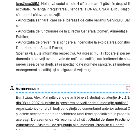
l=ro&idc=385&
. Notați-vă codul cel din 4 cifre pe care îl găsiți în dreptu
activitate. Pe lângă înregistrarea ulterioară la CNAS, CNAM, Biroul Națion
să obțineți câteva autorizații:
- Autorizația sanitară, care se eliberează de către organul Serviciului S
stat;
- Autorizația de funcționare de la Direcția Generală Comerț, Alimentație P
Publice;
- Autorizația de prevenire și stingere a incendiilor la exploatarea construcț
Departamentul Situații Excepționale.
Sper să vă ajute informația respectivă. Vă doresc multă răbdare și persev
domeniu chiar veți avea nevoie de astfel de calități, dar indiferent de situa
mereu ceea ce vă doriți, să respectați toate normele sanitare, să impleme
management al calității și cu siguranță veți reuși.
Antreprenor
Bună ziua, Alex. Mai întâi de toate ar fi bine să studiați cu atenție
„Hotărâ
din 08.11.2007 cu privire la prestarea serviciilor de alimentație publică”
.
organizatorico-juridică, luați cunoștință cu comentariul anterior adresat Cr
și actele necesare pentru deschiderea unei firme specializată în pregătire
aceleași. De asemenea, vă recomand să citiți
„Ghidul de Bune Practici p
Alimentelor – Sistemul de siguranță al alimentelor, Produse culinare”
.