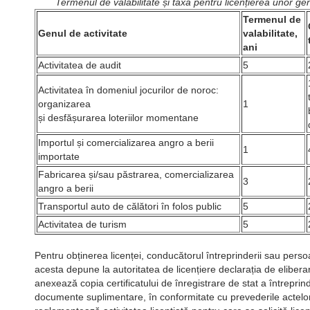
Termenul de valabilitate și taxa pentru licențierea unor gen
Termenul de
Genul de activitate
valabilitate,
ani
Activitatea de audit
5
Activitatea în domeniul jocurilor de noroc:
organizarea
1
și desfășurarea loteriilor momentane
Importul și comercializarea angro a berii
1
importate
Fabricarea și/sau păstrarea, comercializarea
3
angro a berii
Transportul auto de călători în folos public
5
Activitatea de turism
5
Pentru obținerea licenței, conducătorul întreprinderii sau pers
acesta depune la autoritatea de licențiere declarația de eliberar
anexează copia certificatului de înregistrare de stat a întreprinde
documente suplimentare, în conformitate cu prevederile actelor 