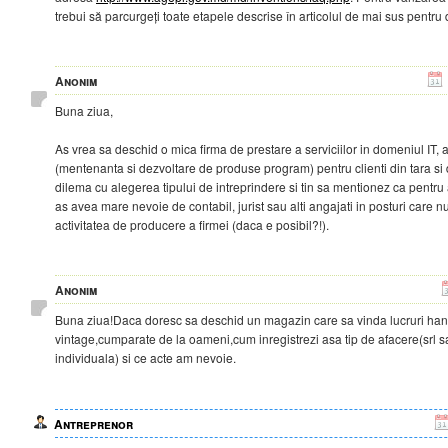
trebui să parcurgeți toate etapele descrise în articolul de mai sus pentru
Anonim
Buna ziua,
As vrea sa deschid o mica firma de prestare a serviciilor in domeniul IT
(mentenanta si dezvoltare de produse program) pentru clienti din tara si 
dilema cu alegerea tipului de intreprindere si tin sa mentionez ca pentr
as avea mare nevoie de contabil, jurist sau alti angajati in posturi care nu
activitatea de producere a firmei (daca e posibil?!).
Anonim
Buna ziua!Daca doresc sa deschid un magazin care sa vinda lucruri ha
vintage,cumparate de la oameni,cum inregistrezi asa tip de afacere(srl s
individuala) si ce acte am nevoie.
Antreprenor