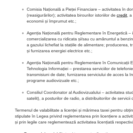
Comisia Națională a Pieței Financiare – activitatea în do
(reasigurărilor); activitatea birourilor istoriilor de
credit
, a
economii și împrumut etc.;
Agenția Națională pentru Reglementare în Energetică – i
comercializarea cu ridicata și/sau cu amănuntul a benzine
a gazului lichefiat la stațiile de alimentare; producerea, tr
și furnizarea energiei electrice etc.;
Agenția Națională pentru Reglementare în Comunicații El
Tehnologia Informației – prestarea serviciilor de telefonie
transmisiuni de date; furnizarea serviciului de acces la In
programe audiovizuale etc.;
Consiliul Coordonator al Audiovizualului – activitatea stud
satelit), a posturilor de radio, a distribuitorilor de servici
Termenul de valabilitate a licenței și mărimea taxei pentru obțin
stipulate în Legea privind reglementarea prin licențiere a activit
și prin legile care reglementează activitatea licențiată respectiv