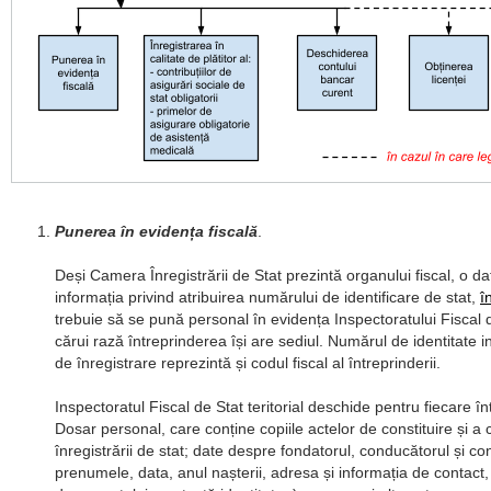
Punerea în evidența fiscală
.
Deși Camera Înregistrării de Stat prezintă organului fiscal, o dat
informația privind atribuirea numărului de identificare de stat,
î
trebuie să se pună personal în evidența Inspectoratului Fiscal de
cărui rază întreprinderea își are sediul. Numărul de identitate ind
de înregistrare reprezintă și codul fiscal al întreprinderii.
Inspectoratul Fiscal de Stat teritorial deschide pentru fiecare î
Dosar personal, care conține copiile actelor de constituire și a ce
înregistrării de stat; date despre fondatorul, conducătorul și co
prenumele, data, anul nașterii, adresa și informația de contact,