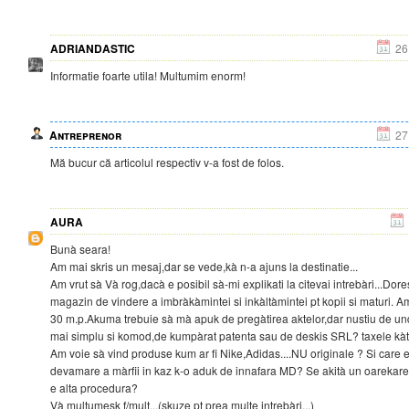
ADRIANDASTIC
26
Informatie foarte utila! Multumim enorm!
Antreprenor
27
Mă bucur că articolul respectiv v-a fost de folos.
AURA
Bunà seara!
Am mai skris un mesaj,dar se vede,kà n-a ajuns la destinatie...
Am vrut sà Và rog,dacà e posibil sà-mi explikati la citevai intrebàri...Dor
magazin de vindere a imbràkàmintei si inkàltàmintei pt kopii si maturi. Am
30 m.p.Akuma trebuie sà mà apuk de pregàtirea aktelor,dar nustiu de und
mai simplu si komod,de kumpàrat patenta sau de deskis SRL? taxele kàtr
Am voie sà vind produse kum ar fi Nike,Adidas....NU originale ? Si care
devamare a màrfii in kaz k-o aduk de innafara MD? Se akità un oarekare 
e alta procedura?
Và multumesk f/mult...(skuze pt prea multe intrebàri...)