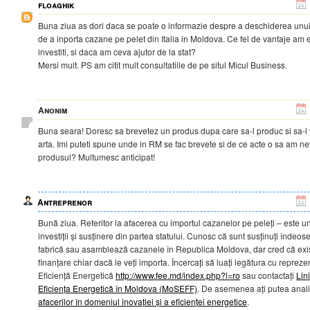
floaghik
Buna ziua as dori daca se poate o informazie despre a deschiderea unui
de a inporta cazane pe pelet din Italia in Moldova. Ce fel de vantaje am 
investiti, si daca am ceva ajutor de la stat?
Mersi mult. PS am citit mult consultatiile de pe situl Micul Business.
Anonim
Buna seara! Doresc sa brevetez un produs dupa care sa-l produc si sa-l 
arta. Imi puteti spune unde in RM se fac brevete si de ce acte o sa am ne
produsul? Multumesc anticipat!
Antreprenor
Bună ziua. Referitor la afacerea cu importul cazanelor pe peleți – este 
investiții și susținere din partea statului. Cunosc că sunt susținuți îndeos
fabrică sau asamblează cazanele în Republica Moldova, dar cred că exis
finanțare chiar dacă le veți importa. Încercați să luați legătura cu reprez
Eficiență Energetică
http://www.fee.md/index.php?l=ro
sau contactați
Lin
Eficiența Energetică în Moldova (MoSEFF)
. De asemenea ați putea anali
afacerilor în domeniul inovației și a eficienței energetice
.