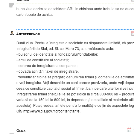
buna ziua dorim sa deschidem SRL in chisinau unde trebuie sa ne ducem
care trebuie de achitat
Antreprenor
Bună ziua. Pentru a înregistra o societate cu răspundere limitată, vă pre
Înregistrării de Stat, bd. Șt. cel Mare 73, cu următoarele acte:
- buletinul de identitate al fondatorului/fondatorilor;
- actul de constituire al societății;
- cererea de înregistrare a companiei;
- dovada achitării taxei de înregistrare.
Preventiv ar fi bine să pregătiți denumirea firmei și domeniile de activit
o veți înregistra. Veți deschide un cont bancar provizoriu, unde veți dep
ceea ce constituie capitalul social al firmei, bani pe care ulterior îi veți pu
înregistrarea firmei cheltuielile se pot ridica la circa 800-900 lei + procur
variază de la 150 lei la 800 lei, în dependență de calitate și materiale uti
acesteia). Puteți vedea tarifele pentru formalitățile ce țin de aspectele lega
CÎS
http://www.cis.gov.md/content/tarife
.
Olga