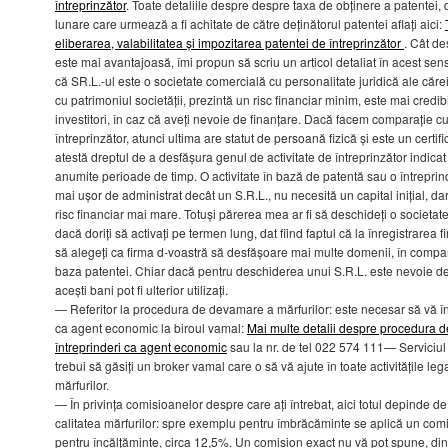
întreprinzător
. Toate detaliile despre despre taxa de obținere a patentei, 
lunare care urmează a fi achitate de către deținătorul patentei aflați aici:
eliberarea, valabilitatea și impozitarea patentei de întreprinzător
. Cât de
este mai avantajoasă, îmi propun să scriu un articol detaliat în acest sen
că SR.L.-ul este o societate comercială cu personalitate juridică ale cărei
cu patrimoniul societății, prezintă un risc financiar minim, este mai credi
investitori, în caz că aveți nevoie de finanțare. Dacă facem comparație c
întreprinzător, atunci ultima are statut de persoană fizică și este un certifi
atestă dreptul de a desfășura genul de activitate de întreprinzător indicat
anumite perioade de timp. O activitate în bază de patentă sau o întreprin
mai ușor de administrat decât un S.R.L., nu necesită un capital inițial, da
risc financiar mai mare. Totuși părerea mea ar fi să deschideți o societat
dacă doriți să activați pe termen lung, dat fiind faptul că la înregistrarea f
să alegeți ca firma d-voastră să desfășoare mai multe domenii, în compara
baza patentei. Chiar dacă pentru deschiderea unui S.R.L. este nevoie de 5
acești bani pot fi ulterior utilizați.
— Referitor la procedura de devamare a mărfurilor: este necesar să vă înr
ca agent economic la biroul vamal:
Mai multe detalii despre procedura de
întreprinderi ca agent economic
sau la nr. de tel 022 574 111— Serviciul 
trebui să găsiți un broker vamal care o să vă ajute în toate activitățile l
mărfurilor.
— În privința comisioanelor despre care ați întrebat, aici totul depinde de 
calitatea mărfurilor: spre exemplu pentru îmbrăcăminte se aplică un comi
pentru încălțăminte, circa 12,5%. Un comision exact nu vă pot spune, din 