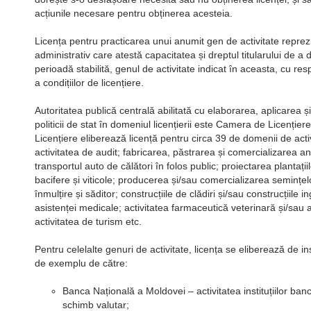
acțiunile necesare pentru obținerea acesteia.
Licența pentru practicarea unui anumit gen de activitate reprez
administrativ care atestă capacitatea și dreptul titularului de a
perioadă stabilită, genul de activitate indicat în aceasta, cu re
a condițiilor de licențiere.
Autoritatea publică centrală abilitată cu elaborarea, aplicarea ș
politicii de stat în domeniul licențierii este Camera de Licenție
Licențiere eliberează licență pentru circa 39 de domenii de activ
activitatea de audit; fabricarea, păstrarea și comercializarea an
transportul auto de călători în folos public; proiectarea plantații
bacifere și viticole; producerea și/sau comercializarea semințelo
înmulțire și săditor; construcțiile de clădiri și/sau construcțiile 
asistenței medicale; activitatea farmaceutică veterinară și/sau 
activitatea de turism etc.
Pentru celelalte genuri de activitate, licența se eliberează de inst
de exemplu de către:
Banca Națională a Moldovei – activitatea instituțiilor banc
schimb valutar;