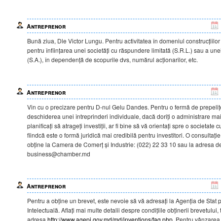
Antreprenor
Bună ziua, Dle Victor Lungu. Pentru activitatea în domeniul construcțiilo
pentru înființarea unei societăți cu răspundere limitată (S.R.L.) sau a unei
(S.A.), în dependență de scopurile dvs, numărul acționarilor, etc.
Antreprenor
Vin cu o precizare pentru D-nul Gelu Dandes. Pentru o fermă de prepelițe
deschiderea unei întreprinderi individuale, dacă doriți o administrare ma
planificați să atrageți investiții, ar fi bine să vă orientați spre o societate
fiindcă este o formă juridică mai credibilă pentru investitori. O consultație
obține la Camera de Comerț și Industrie: (022) 22 33 10 sau la adresa d
business@chamber.md
Antreprenor
Pentru a obține un brevet, este nevoie să vă adresați la Agenția de Stat 
Intelectuală. Aflați mai multe detalii despre condițiile obținerii brevetului
adresa
http://www.agepi.gov.md/md/inventions/faq.php
. Pentru vânzarea