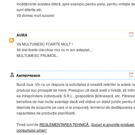
încălțăminte acestea diferă, spre exemplu pentru piele, pentru imitație d
sunt diferite etc.
Vă doresc mult succes!
AURA
Và MULTUMESC FOARTE MULT !
Ati fost foarte clar,chiar nici nu m-am asteptat....
MULTUMESC FRUMOS...
Antreprenor
Bună ziua. Vin cu un răspuns la solicitarea d-voastră referitor la actele 
produce suc proaspăt de mere. Presupun că dacă aveți o livadă, ați înființa
ea întreprindere individuală, S.R.L., gospodărie țărănească, etc. Părerea
beneficia de mai multe avantaje dacă veți obține un statut juridic pentru f
depinde de scopurile pe care vi le propuneți, termenul de desfășurarea a a
capacitatea de producție planificată.
Țineți cont de
REGLEMENTAREA TEHNICĂ ,,Sucuri și anumite produse si
consumului uman”