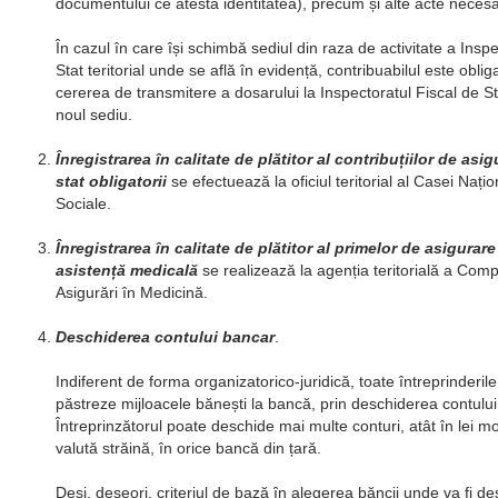
documentului ce atestă identitatea), precum și alte acte necesar
În cazul în care își schimbă sediul din raza de activitate a Inspe
Stat teritorial unde se află în evidență, contribuabilul este obli
cererea de transmitere a dosarului la Inspectoratul Fiscal de Stat
noul sediu.
Înregistrarea în calitate de plătitor al contribuțiilor de asig
stat obligatorii
se efectuează la oficiul teritorial al Casei Nați
Sociale.
Înregistrarea în calitate de plătitor al primelor de asigurar
asistență medicală
se realizează la agenția teritorială a Com
Asigurări în Medicină.
Deschiderea contului bancar
.
Indiferent de forma organizatorico-juridică, toate întreprinderil
păstreze mijloacele bănești la bancă, prin deschiderea contului
Întreprinzătorul poate deschide mai multe conturi, atât în lei mo
valută străină, în orice bancă din țară.
Deși, deseori, criteriul de bază în alegerea băncii unde va fi d