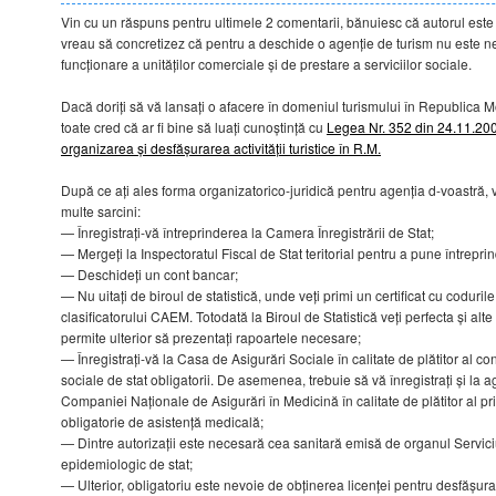
Vin cu un răspuns pentru ultimele 2 comentarii, bănuiesc că autorul este 
vreau să concretizez că pentru a deschide o agenție de turism nu este n
funcționare a unităților comerciale și de prestare a serviciilor sociale.
Dacă doriți să vă lansați o afacere în domeniul turismului în Republica M
toate cred că ar fi bine să luați cunoștință cu
Legea Nr. 352 din 24.11.2006
organizarea și desfășurarea activității turistice în R.M.
După ce ați ales forma organizatorico-juridică pentru agenția d-voastră, v
multe sarcini:
— Înregistrați-vă întreprinderea la Camera Înregistrării de Stat;
— Mergeți la Inspectoratul Fiscal de Stat teritorial pentru a pune întrepri
— Deschideți un cont bancar;
— Nu uitați de biroul de statistică, unde veți primi un certificat cu coduril
clasificatorului CAEM. Totodată la Biroul de Statistică veți perfecta și alte
permite ulterior să prezentați rapoartele necesare;
— Înregistrați-vă la Casa de Asigurări Sociale în calitate de plătitor al con
sociale de stat obligatorii. De asemenea, trebuie să vă înregistrați și la ag
Companiei Naționale de Asigurări în Medicină în calitate de plătitor al p
obligatorie de asistență medicală;
— Dintre autorizații este necesară cea sanitară emisă de organul Servici
epidemiologic de stat;
— Ulterior, obligatoriu este nevoie de obținerea licenței pentru desfășurare