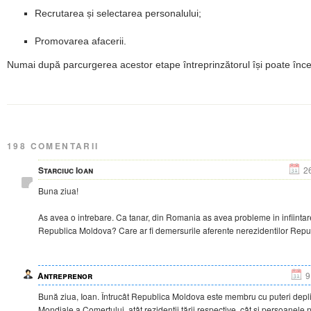
Recrutarea și selectarea personalului;
Promovarea afacerii.
Numai după parcurgerea acestor etape întreprinzătorul își poate înce
198 COMENTARII
Starciuc Ioan
2
Buna ziua!
As avea o intrebare. Ca tanar, din Romania as avea probleme in infiintar
Republica Moldova? Care ar fi demersurile aferente nerezidentilor Repu
Antreprenor
9
Bună ziua, Ioan. Întrucât Republica Moldova este membru cu puteri depli
Mondiale a Comerțului, atât rezidenții țării respective, cât și persoanele