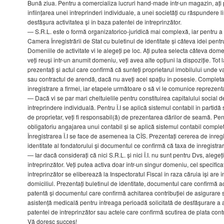
Bună ziua. Pentru a comercializa lucruri hand-made într-un magazin, ați
înființarea unei întreprinderi individuale, a unei societăți cu răspundere l
desfășura activitatea și în baza patentei de întreprinzător.
— S.R.L. este o formă organizatorico-juridică mai complexă, iar pentru a 
Camera Înregistrării de Stat cu buletinul de identitate și câteva idei pent
Domeniile de activitate vi le alegeți pe loc. Ați putea selecta câteva domen
veți reuși într-un anumit domeniu, veți avea alte opțiuni la dispoziție. Tot 
prezentați și actul care confirmă că sunteți proprietarul imobilului unde v
sau contractul de arendă, dacă nu aveți acel spațiu în posesie. Completa
înregistrare a firmei, iar etapele următoare o să vi le comunice reprezenta
— Dacă vi se par mari cheltuielile pentru constituirea capitalului social d
întreprindere individuală. Pentru Î.I se aplică sistemul contabil în partidă 
de proprietar, veți fi responsabil(ă) de prezentarea dărilor de seamă. Pen
obligatoriu angajarea unui contabil și se aplică sistemul contabil complet
Înregistrarea Î.I se face de asemenea la CÎS. Prezentați cererea de înregi
identitate al fondatorului și documentul ce confirmă că taxa de înregistrar
— Iar dacă considerați că nici S.R.L. și nici Î.I. nu sunt pentru Dvs, alegeț
întreprinzător. Veți putea activa doar într-un singur domeniu, cel specifica
întreprinzător se eliberează la Inspectoratul Fiscal în raza căruia își are î
domiciliul. Prezentați buletinul de identitate, documentul care confirmă a
patentă și documentul care confirmă achitarea contribuției de asigurare s
asistență medicală pentru întreaga perioadă solicitată de desfășurare a ac
patentei de întreprinzător sau actele care confirmă scutirea de plata contri
Vă doresc succes!