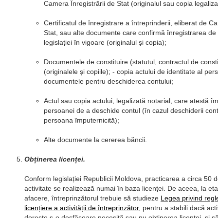
Camera Înregistrării de Stat (originalul sau copia legaliza
Certificatul de înregistrare a întreprinderii, eliberat de C
Stat, sau alte documente care confirmă înregistrarea de
legislației în vigoare (originalul și copia);
Documentele de constituire (statutul, contractul de consti
(originalele și copiile); - copia actului de identitate al pe
documentele pentru deschiderea contului;
Actul sau copia actului, legalizată notarial, care atestă îm
persoanei de a deschide contul (în cazul deschiderii cont
persoana împuternicită);
Alte documente la cererea băncii.
Obținerea licenței.
Conform legislației Republicii Moldova, practicarea a circa 50 
activitate se realizează numai în baza licenței. De aceea, la eta
afacere, întreprinzătorul trebuie să studieze
Legea privind reg
licențiere a activității de întreprinzător
, pentru a stabili dacă act
dorește s-o desfășoare necesită sau nu obținerea licenței, și s