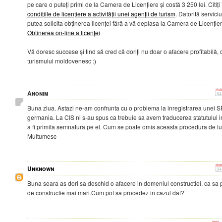
pe care o puteți primi de la Camera de Licențiere și costă 3 250 lei. Citiți
condițiile de licențiere a activității unei agenții de turism
. Datorită serviciu
putea solicita obținerea licenței fără a vă deplasa la Camera de Licențier
Obținerea on-line a licenței
Vă doresc succese și tind să cred că doriți nu doar o afacere profitabilă,
turismului moldovenesc :)
Anonim
Buna ziua. Astazi ne-am confrunta cu o problema la inregistrarea unei SR
germania. La CIS ni s-au spus ca trebuie sa avem traducerea statutului 
a fi primita semnatura pe el. Cum se poate omis aceasta procedura de l
Multumesc
Unknown
Buna seara as dori sa deschid o afacere in domeniul constructiei, ca sa p
de constructie mai mari.Cum pot sa procedez in cazul dat?