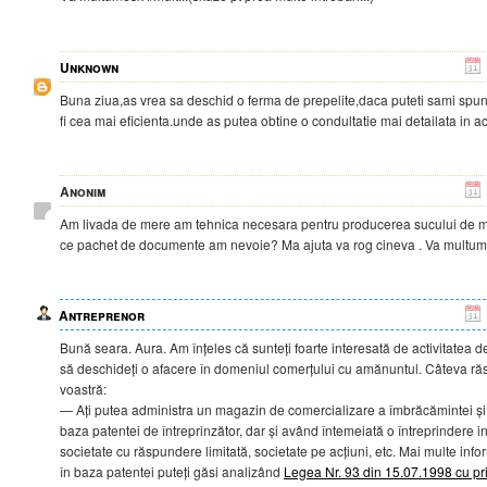
Unknown
Buna ziua,as vrea sa deschid o ferma de prepelite,daca puteti sami spune
fi cea mai eficienta.unde as putea obtine o condultatie mai detailata in
Anonim
Am livada de mere am tehnica necesara pentru producerea sucului de m
ce pachet de documente am nevoie? Ma ajuta va rog cineva . Va multum
Antreprenor
Bună seara. Aura. Am înțeles că sunteți foarte interesată de activitatea de
să deschideți o afacere în domeniul comerțului cu amănuntul. Câteva răspu
voastră:
— Ați putea administra un magazin de comercializare a îmbrăcămintei și î
baza patentei de întreprinzător, dar și având întemeiată o întreprindere i
societate cu răspundere limitată, societate pe acțiuni, etc. Mai multe infor
în baza patentei puteți găsi analizând
Legea Nr. 93 din 15.07.1998 cu pri