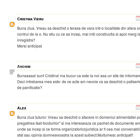
Cristina Vieru
Buna ziua. Vreau sa deschid o terasa de vara intr-o localitate din afara o
contrui de la o. Nu stiu cu ce sa incep, mai intii constructia si apoi merg 
inregistra?
Mersi anticipat
Anonim
Bunaaaaa! sunt Cristina! ma bucur ca este la noi asa un site de informare
Deci intrebarea mea este: de ce acte am nevoie ca sa deschid o patiserie 
de panificatie?
Alex
Buna ziua tuturor. Vreau sa deschid o afacere in domeniul alimentatiei pu
pregatirea fast-foodurilor" si ma intereseaza ce pachet de documente am
unde sa incep si ce forma organizatoricojuridica ar fi cea mai convenabila
sfat sau opinia dumneavoastra la acest subiect.Multumesc anticipat!!