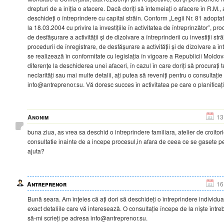
drepturi de a iniția o afacere. Dacă doriți să întemeiați o afacere în R.M.
deschideți o întreprindere cu capital străin. Conform „Legii Nr. 81 adopt
la 18.03.2004 cu privire la investițiile în activitatea de întreprinzător”, pr
de desfășurare a activității și de dizolvare a întreprinderii cu investiții str
procedurii de înregistrare, de desfășurare a activității și de dizolvare a în
se realizează în conformitate cu legislația în vigoare a Republicii Moldo
diferențe la deschiderea unei afaceri, în cazul în care doriți să procurați 
neclarități sau mai multe detalii, ați putea să reveniți pentru o consultaț
info@antreprenor.su. Vă doresc succes în activitatea pe care o planificați
Anonim
13
buna ziua, as vrea sa deschid o intreprindere familiara, atelier de croito
consultatie inainte de a incepe procesul,in afara de ceea ce se gasete pe
ajuta?
Antreprenor
16
Bună seara. Am înțeles că ați dori să deschideți o întreprindere individual
exact detaliile care vă interesează. O consultație începe de la niște întreb
să-mi scrieți pe adresa info@antreprenor.su.