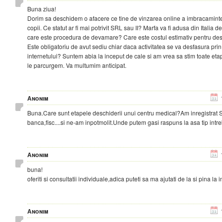
Buna ziua!
Dorim sa deschidem o afacere ce tine de vinzarea online a imbracamintei
copii. Ce statut ar fi mai potrivit SRL sau II? Marfa va fi adusa din Italia d
care este procedura de devamare? Care este costul estimativ pentru des
Este obligatoriu de avut sediu chiar daca activitatea se va desfasura prin
internetului? Suntem abia la inceput de cale si am vrea sa stim toate eta
le parcurgem. Va multumim anticipat.
Anonim
Buna.Care sunt etapele deschiderii unui centru medical?Am inregistrat 
banca,fisc....si ne-am inpotmolit.Unde putem gasi raspuns la asa tip intr
Anonim
buna!
oferiti si consultatii individuale,adica puteti sa ma ajutati de la si pina la i
Anonim