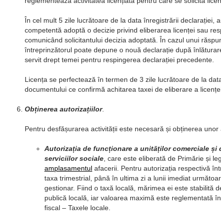
reglementează activitatea licențiată pentru care se solicită licen
În cel mult 5 zile lucrătoare de la data înregistrării declarației, 
competentă adoptă o decizie privind eliberarea licenței sau res
comunicând solicitantului decizia adoptată. În cazul unui răspu
întreprinzătorul poate depune o nouă declarație după înlătura
servit drept temei pentru respingerea declarației precedente.
Licența se perfectează în termen de 3 zile lucrătoare de la data
documentului ce confirmă achitarea taxei de eliberare a licenței
Obținerea autorizațiilor
.
Pentru desfășurarea activității este necesară și obținerea unor a
Autorizația de funcționare a unităților comerciale și 
serviciilor sociale
, care este eliberată de Primărie și le
amplasamentul
afacerii. Pentru autorizația respectivă înt
taxa trimestrial, până în ultima zi a lunii imediat următoa
gestionar. Fiind o taxă locală, mărimea ei este stabilită d
publică locală, iar valoarea maximă este reglementată în t
fiscal – Taxele locale.