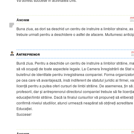
Vă doresc succese în activitatea Dvs.
Anonim
Buna ziua, as dori sa deschid un centru de instruire a limbilor straine, as 
trebuie urmati pentru a deschidere o astfel de afacere. Multumesc anticip
Antreprenor
Bună ziua. Pentru a deschide un centru de instruire a limbilor străine, mai
să vă ocupați de toate aspectele legale. La Camera Înregistrării de Stat v
buletinul de identitate pentru înregistrarea companiei. Forma organizatori
pe cea care vă avantajează, însă indiferent de statutul juridic al firmei, va
licență pentru a putea oferi cursuri de limbi străine. De asemenea, țin să 
profesorii, dar și antreprenorul-directorul companiei trebuie să fie licențiaț
educației/limbi străine. Dacă la finalul cursurilor vă propuneți să eliberați 
confirmă nivelul studiilor, atunci urmează neapărat să obțineți acreditare
Educației.
Succese!
Anonim