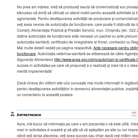
Nu prea am înțeles: vreți să produceți sau/și să comercializați suc proas
bănuiesc că doriți să utilizați un stand mobil pentru această activitate și 
aglomerate. Pentru desfășurarea activității de producere și comercializa
veți avea nevoie de autorizația de funcționare, care poate fi obținută de 
Comerț, Alimentație Publică și Prestări Servicii, mun. Chișinău (tel.: 022
obține autorizația de funcționare este necesar un pachet cu acte precum 
autorizația sanitară, certificatul de înregistrare al firmei, contractul cu Reg
Mai multe detalii vedeți pe pagina respectivă:
Acte necesare pentru obțin
funcționare
. Autorizația veterinar-sanitară se eliberează de către Agenți
Siguranța Alimentelor
http://www.ansa.gov.md/ro/autorizari-si-certificate.
succes în activitatea pe care vă propuneți s-o realizați și cred că e o ide
merită implementată!
Dacă cineva din cititorii site-ului cunoaște mai multe informații în legătu
pentru desfășurarea activităților în domeniul alimentației publice, împărtăș
un comentariu la această postare.
Antreprenor
Aura, mă bucur vă informația pe care v-am prezentat-o vă este utilă. Vr
mari în activitatea d-voastră și să știți că vă așteptăm pe site cu noi impre
când veți lansa afacerea, veți avea succes sau chiar dacă veți întâlni obst