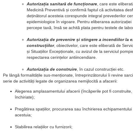
Autorizația sanitară de funcționare
, care este elibera
Medicină Preventivă și confirmă faptul că activitatea des
deținătorul acesteia corespunde integral prevederilor cer
epidemiologice în vigoare. Pentru eliberarea autorizației
percepe taxă, însă se achită plata pentru testele de labo
Autorizația de prevenire și stingere a incendiilor la 
construcțiilor
, obiectivelor, care este eliberată de Servic
și Situațiilor Excepționale, cu avizul de la serviciul pompier
respectarea cerințelor antiincendiare.
Autorizația de construire
, în cazul construcției etc.
Pe lângă formalitățile sus-menționate, întreprinzătorului îi revine sarc
serie de activități legate de organizarea nemijlocită a afacerii:
Alegerea amplasamentului afacerii (încăperile pot fi construite
închiriate);
Pregătirea spațiilor, procurarea sau închirierea echipamentului 
acestuia;
Stabilirea relațiilor cu furnizorii;