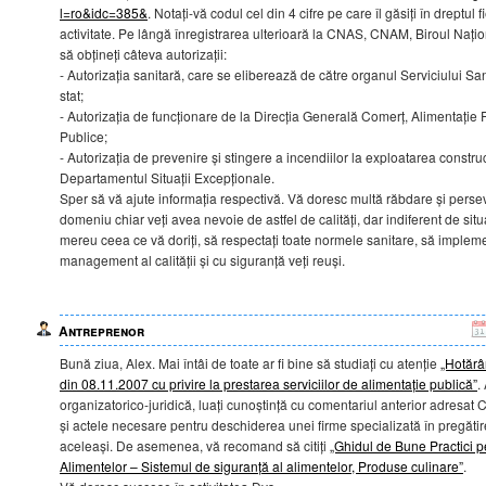
l=ro&idc=385&
. Notați-vă codul cel din 4 cifre pe care îl găsiți în dreptu
activitate. Pe lângă înregistrarea ulterioară la CNAS, CNAM, Biroul Națion
să obțineți câteva autorizații:
- Autorizația sanitară, care se eliberează de către organul Serviciului S
stat;
- Autorizația de funcționare de la Direcția Generală Comerț, Alimentație P
Publice;
- Autorizația de prevenire și stingere a incendiilor la exploatarea construcț
Departamentul Situații Excepționale.
Sper să vă ajute informația respectivă. Vă doresc multă răbdare și persev
domeniu chiar veți avea nevoie de astfel de calități, dar indiferent de situa
mereu ceea ce vă doriți, să respectați toate normele sanitare, să impleme
management al calității și cu siguranță veți reuși.
Antreprenor
Bună ziua, Alex. Mai întâi de toate ar fi bine să studiați cu atenție
„Hotărâ
din 08.11.2007 cu privire la prestarea serviciilor de alimentație publică”
.
organizatorico-juridică, luați cunoștință cu comentariul anterior adresat Cr
și actele necesare pentru deschiderea unei firme specializată în pregătire
aceleași. De asemenea, vă recomand să citiți
„Ghidul de Bune Practici p
Alimentelor – Sistemul de siguranță al alimentelor, Produse culinare”
.