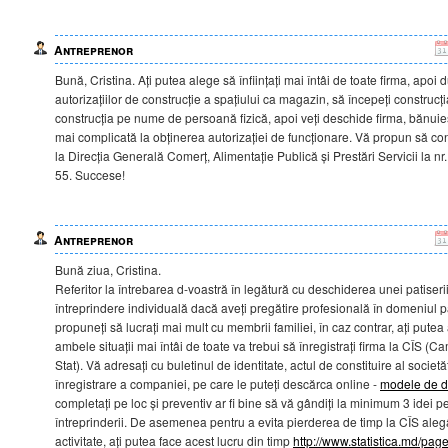
Antreprenor
Bună, Cristina. Ați putea alege să înființați mai întâi de toate firma, apoi
autorizațiilor de construcție a spațiului ca magazin, să începeți construcț
construcția pe nume de persoană fizică, apoi veți deschide firma, bănuie
mai complicată la obținerea autorizației de funcționare. Vă propun să con
la Direcția Generală Comerț, Alimentație Publică și Prestări Servicii la nr
55. Succese!
Antreprenor
Bună ziua, Cristina.
Referitor la întrebarea d-voastră în legătură cu deschiderea unei patiserii
întreprindere individuală dacă aveți pregătire profesională în domeniul pa
propuneți să lucrați mai mult cu membrii familiei, în caz contrar, ați putea
ambele situații mai întâi de toate va trebui să înregistrați firma la CÎS (Ca
Stat). Vă adresați cu buletinul de identitate, actul de constituire al societă
înregistrare a companiei, pe care le puteți descărca online -
modele de 
completați pe loc și preventiv ar fi bine să vă gândiți la minimum 3 idei
întreprinderii. De asemenea pentru a evita pierderea de timp la CÎS ale
activitate, ați putea face acest lucru din timp
http://www.statistica.md/pa