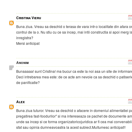
Cristina Vieru
Buna ziua. Vreau sa deschid o terasa de vara intr-o localitate din afara o
contrui de la o. Nu stiu cu ce sa incep, mai intii constructia si apoi merg 
inregistra?
Mersi anticipat
Anonim
Bunaaaaa! sunt Cristina! ma bucur ca este la noi asa un site de informare
Deci intrebarea mea este: de ce acte am nevoie ca sa deschid o patiserie 
de panificatie?
Alex
Buna ziua tuturor. Vreau sa deschid o afacere in domeniul alimentatiei pu
pregatirea fast-foodurilor" si ma intereseaza ce pachet de documente am
unde sa incep si ce forma organizatoricojuridica ar fi cea mai convenabila
sfat sau opinia dumneavoastra la acest subiect.Multumesc anticipat!!