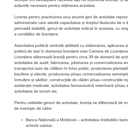
acțiunile necesare pentru obținerea acesteia.
Licența pentru practicarea unui anumit gen de activitate reprez
administrativ care atestă capacitatea și dreptul titularului de a
perioadă stabilită, genul de activitate indicat în aceasta, cu re
a condițiilor de licențiere.
Autoritatea publică centrală abilitată cu elaborarea, aplicarea ș
politicii de stat în domeniul licențierii este Camera de Licenție
Licențiere eliberează licență pentru circa 39 de domenii de activ
activitatea de audit; fabricarea, păstrarea și comercializarea an
transportul auto de călători în folos public; proiectarea plantații
bacifere și viticole; producerea și/sau comercializarea semințelo
înmulțire și săditor; construcțiile de clădiri și/sau construcțiile 
asistenței medicale; activitatea farmaceutică veterinară și/sau 
activitatea de turism etc.
Pentru celelalte genuri de activitate, licența se eliberează de inst
de exemplu de către:
Banca Națională a Moldovei – activitatea instituțiilor banc
schimb valutar;