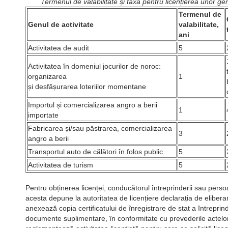
Termenul de valabilitate și taxa pentru licențierea unor gen
Termenul de
Genul de activitate
valabilitate,
ani
Activitatea de audit
5
Activitatea în domeniul jocurilor de noroc:
organizarea
1
și desfășurarea loteriilor momentane
Importul și comercializarea angro a berii
1
importate
Fabricarea și/sau păstrarea, comercializarea
3
angro a berii
Transportul auto de călători în folos public
5
Activitatea de turism
5
Pentru obținerea licenței, conducătorul întreprinderii sau pers
acesta depune la autoritatea de licențiere declarația de eliberar
anexează copia certificatului de înregistrare de stat a întreprinde
documente suplimentare, în conformitate cu prevederile actelor 