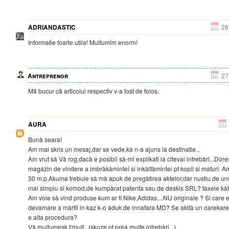
ADRIANDASTIC
26
Informatie foarte utila! Multumim enorm!
Antreprenor
27
Mă bucur că articolul respectiv v-a fost de folos.
AURA
Bunà seara!
Am mai skris un mesaj,dar se vede,kà n-a ajuns la destinatie...
Am vrut sà Và rog,dacà e posibil sà-mi explikati la citevai intrebàri...Dor
magazin de vindere a imbràkàmintei si inkàltàmintei pt kopii si maturi. Am
30 m.p.Akuma trebuie sà mà apuk de pregàtirea aktelor,dar nustiu de und
mai simplu si komod,de kumpàrat patenta sau de deskis SRL? taxele kàtr
Am voie sà vind produse kum ar fi Nike,Adidas....NU originale ? Si care
devamare a màrfii in kaz k-o aduk de innafara MD? Se akità un oarekare 
e alta procedura?
Và multumesk f/mult...(skuze pt prea multe intrebàri...)