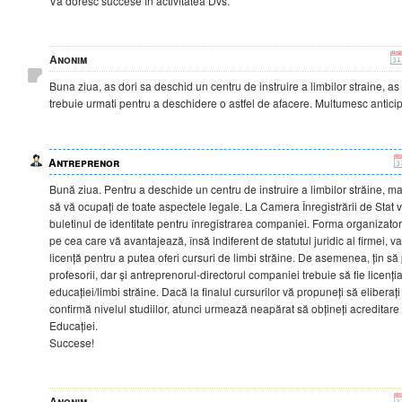
Vă doresc succese în activitatea Dvs.
Anonim
Buna ziua, as dori sa deschid un centru de instruire a limbilor straine, as 
trebuie urmati pentru a deschidere o astfel de afacere. Multumesc anticip
Antreprenor
Bună ziua. Pentru a deschide un centru de instruire a limbilor străine, mai
să vă ocupați de toate aspectele legale. La Camera Înregistrării de Stat v
buletinul de identitate pentru înregistrarea companiei. Forma organizatori
pe cea care vă avantajează, însă indiferent de statutul juridic al firmei, va
licență pentru a putea oferi cursuri de limbi străine. De asemenea, țin să 
profesorii, dar și antreprenorul-directorul companiei trebuie să fie licențiaț
educației/limbi străine. Dacă la finalul cursurilor vă propuneți să eliberați 
confirmă nivelul studiilor, atunci urmează neapărat să obțineți acreditare
Educației.
Succese!
Anonim