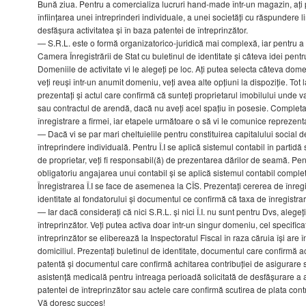
Bună ziua. Pentru a comercializa lucruri hand-made într-un magazin, ați
înființarea unei întreprinderi individuale, a unei societăți cu răspundere l
desfășura activitatea și în baza patentei de întreprinzător.
— S.R.L. este o formă organizatorico-juridică mai complexă, iar pentru a 
Camera Înregistrării de Stat cu buletinul de identitate și câteva idei pent
Domeniile de activitate vi le alegeți pe loc. Ați putea selecta câteva domen
veți reuși într-un anumit domeniu, veți avea alte opțiuni la dispoziție. Tot 
prezentați și actul care confirmă că sunteți proprietarul imobilului unde v
sau contractul de arendă, dacă nu aveți acel spațiu în posesie. Completa
înregistrare a firmei, iar etapele următoare o să vi le comunice reprezenta
— Dacă vi se par mari cheltuielile pentru constituirea capitalului social d
întreprindere individuală. Pentru Î.I se aplică sistemul contabil în partidă 
de proprietar, veți fi responsabil(ă) de prezentarea dărilor de seamă. Pen
obligatoriu angajarea unui contabil și se aplică sistemul contabil complet
Înregistrarea Î.I se face de asemenea la CÎS. Prezentați cererea de înregi
identitate al fondatorului și documentul ce confirmă că taxa de înregistrar
— Iar dacă considerați că nici S.R.L. și nici Î.I. nu sunt pentru Dvs, alegeț
întreprinzător. Veți putea activa doar într-un singur domeniu, cel specifica
întreprinzător se eliberează la Inspectoratul Fiscal în raza căruia își are î
domiciliul. Prezentați buletinul de identitate, documentul care confirmă a
patentă și documentul care confirmă achitarea contribuției de asigurare s
asistență medicală pentru întreaga perioadă solicitată de desfășurare a ac
patentei de întreprinzător sau actele care confirmă scutirea de plata contri
Vă doresc succes!