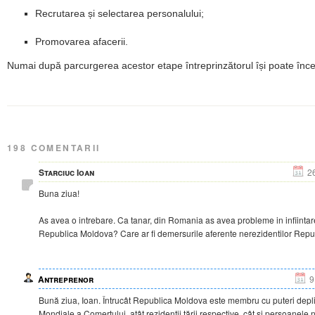
Recrutarea și selectarea personalului;
Promovarea afacerii.
Numai după parcurgerea acestor etape întreprinzătorul își poate înce
198 COMENTARII
Starciuc Ioan
2
Buna ziua!
As avea o intrebare. Ca tanar, din Romania as avea probleme in infiintar
Republica Moldova? Care ar fi demersurile aferente nerezidentilor Repu
Antreprenor
9
Bună ziua, Ioan. Întrucât Republica Moldova este membru cu puteri depli
Mondiale a Comerțului, atât rezidenții țării respective, cât și persoanele