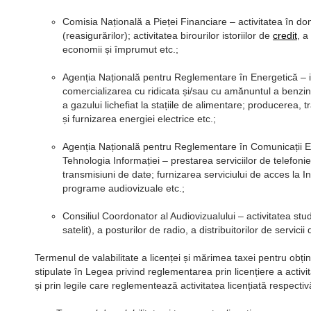
Comisia Națională a Pieței Financiare – activitatea în do
(reasigurărilor); activitatea birourilor istoriilor de
credit
, a
economii și împrumut etc.;
Agenția Națională pentru Reglementare în Energetică – i
comercializarea cu ridicata și/sau cu amănuntul a benzine
a gazului lichefiat la stațiile de alimentare; producerea, tr
și furnizarea energiei electrice etc.;
Agenția Națională pentru Reglementare în Comunicații El
Tehnologia Informației – prestarea serviciilor de telefonie
transmisiuni de date; furnizarea serviciului de acces la In
programe audiovizuale etc.;
Consiliul Coordonator al Audiovizualului – activitatea stud
satelit), a posturilor de radio, a distribuitorilor de servici
Termenul de valabilitate a licenței și mărimea taxei pentru obțin
stipulate în Legea privind reglementarea prin licențiere a activit
și prin legile care reglementează activitatea licențiată respectiv