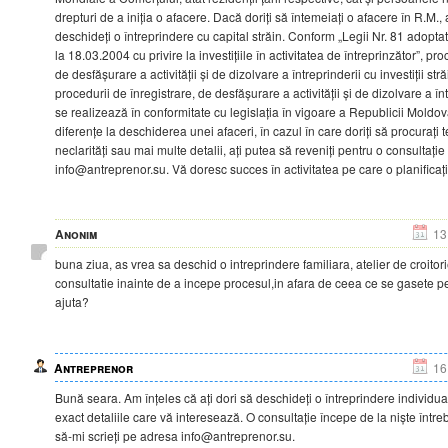
drepturi de a iniția o afacere. Dacă doriți să întemeiați o afacere în R.M.
deschideți o întreprindere cu capital străin. Conform „Legii Nr. 81 adopt
la 18.03.2004 cu privire la investițiile în activitatea de întreprinzător”, pr
de desfășurare a activității și de dizolvare a întreprinderii cu investiții str
procedurii de înregistrare, de desfășurare a activității și de dizolvare a în
se realizează în conformitate cu legislația în vigoare a Republicii Moldo
diferențe la deschiderea unei afaceri, în cazul în care doriți să procurați 
neclarități sau mai multe detalii, ați putea să reveniți pentru o consultaț
info@antreprenor.su. Vă doresc succes în activitatea pe care o planificați
Anonim
13
buna ziua, as vrea sa deschid o intreprindere familiara, atelier de croito
consultatie inainte de a incepe procesul,in afara de ceea ce se gasete pe
ajuta?
Antreprenor
16
Bună seara. Am înțeles că ați dori să deschideți o întreprindere individual
exact detaliile care vă interesează. O consultație începe de la niște întreb
să-mi scrieți pe adresa info@antreprenor.su.