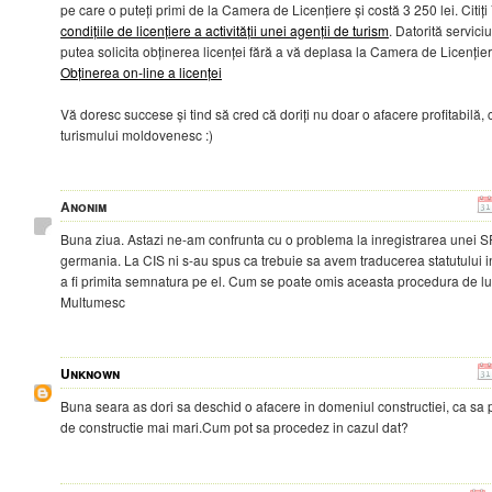
pe care o puteți primi de la Camera de Licențiere și costă 3 250 lei. Citiți
condițiile de licențiere a activității unei agenții de turism
. Datorită serviciu
putea solicita obținerea licenței fără a vă deplasa la Camera de Licențier
Obținerea on-line a licenței
Vă doresc succese și tind să cred că doriți nu doar o afacere profitabilă,
turismului moldovenesc :)
Anonim
Buna ziua. Astazi ne-am confrunta cu o problema la inregistrarea unei SR
germania. La CIS ni s-au spus ca trebuie sa avem traducerea statutului 
a fi primita semnatura pe el. Cum se poate omis aceasta procedura de l
Multumesc
Unknown
Buna seara as dori sa deschid o afacere in domeniul constructiei, ca sa p
de constructie mai mari.Cum pot sa procedez in cazul dat?