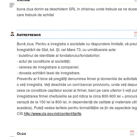
buna ziua dorim sa deschidem SRL in chisinau unde trebuie sa ne ducem
care trebuie de achitat
Antreprenor
Bună ziua. Pentru a înregistra o societate cu răspundere limitată, vă pre
Înregistrării de Stat, bd. Șt. cel Mare 73, cu următoarele acte:
- buletinul de identitate al fondatorului/fondatorilor;
- actul de constituire al societății;
- cererea de înregistrare a companiei;
- dovada achitării taxei de înregistrare.
Preventiv ar fi bine să pregătiți denumirea firmei și domeniile de activit
o veți înregistra. Veți deschide un cont bancar provizoriu, unde veți dep
ceea ce constituie capitalul social al firmei, bani pe care ulterior îi veți pu
înregistrarea firmei cheltuielile se pot ridica la circa 800-900 lei + procur
variază de la 150 lei la 800 lei, în dependență de calitate și materiale uti
acesteia). Puteți vedea tarifele pentru formalitățile ce țin de aspectele lega
CÎS
http://www.cis.gov.md/content/tarife
.
Olga