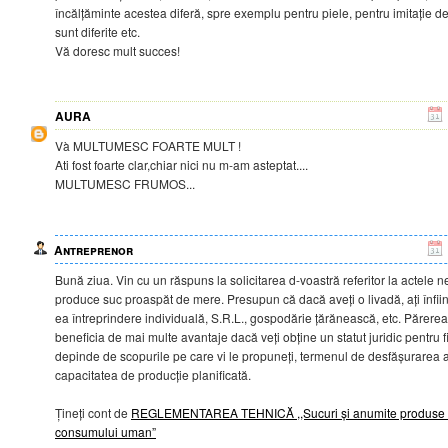
încălțăminte acestea diferă, spre exemplu pentru piele, pentru imitație d
sunt diferite etc.
Vă doresc mult succes!
AURA
Và MULTUMESC FOARTE MULT !
Ati fost foarte clar,chiar nici nu m-am asteptat....
MULTUMESC FRUMOS...
Antreprenor
Bună ziua. Vin cu un răspuns la solicitarea d-voastră referitor la actele 
produce suc proaspăt de mere. Presupun că dacă aveți o livadă, ați înființa
ea întreprindere individuală, S.R.L., gospodărie țărănească, etc. Părerea
beneficia de mai multe avantaje dacă veți obține un statut juridic pentru f
depinde de scopurile pe care vi le propuneți, termenul de desfășurarea a a
capacitatea de producție planificată.
Țineți cont de
REGLEMENTAREA TEHNICĂ ,,Sucuri și anumite produse si
consumului uman”