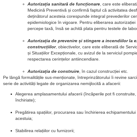
Autorizația sanitară de funcționare
, care este elibera
Medicină Preventivă și confirmă faptul că activitatea des
deținătorul acesteia corespunde integral prevederilor cer
epidemiologice în vigoare. Pentru eliberarea autorizației
percepe taxă, însă se achită plata pentru testele de labo
Autorizația de prevenire și stingere a incendiilor la 
construcțiilor
, obiectivelor, care este eliberată de Servic
și Situațiilor Excepționale, cu avizul de la serviciul pompier
respectarea cerințelor antiincendiare.
Autorizația de construire
, în cazul construcției etc.
Pe lângă formalitățile sus-menționate, întreprinzătorului îi revine sarc
serie de activități legate de organizarea nemijlocită a afacerii:
Alegerea amplasamentului afacerii (încăperile pot fi construite
închiriate);
Pregătirea spațiilor, procurarea sau închirierea echipamentului 
acestuia;
Stabilirea relațiilor cu furnizorii;