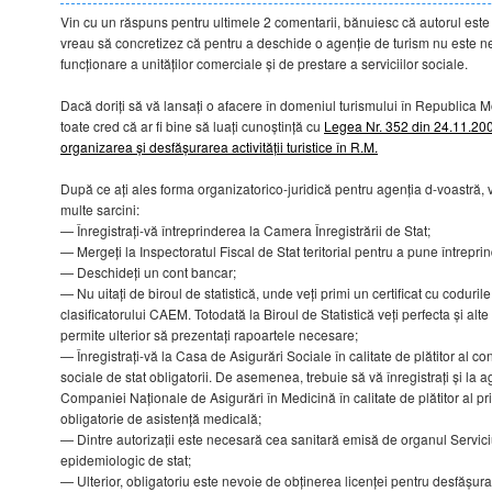
Vin cu un răspuns pentru ultimele 2 comentarii, bănuiesc că autorul este 
vreau să concretizez că pentru a deschide o agenție de turism nu este n
funcționare a unităților comerciale și de prestare a serviciilor sociale.
Dacă doriți să vă lansați o afacere în domeniul turismului în Republica M
toate cred că ar fi bine să luați cunoștință cu
Legea Nr. 352 din 24.11.2006
organizarea și desfășurarea activității turistice în R.M.
După ce ați ales forma organizatorico-juridică pentru agenția d-voastră, v
multe sarcini:
— Înregistrați-vă întreprinderea la Camera Înregistrării de Stat;
— Mergeți la Inspectoratul Fiscal de Stat teritorial pentru a pune întrepri
— Deschideți un cont bancar;
— Nu uitați de biroul de statistică, unde veți primi un certificat cu coduril
clasificatorului CAEM. Totodată la Biroul de Statistică veți perfecta și alte
permite ulterior să prezentați rapoartele necesare;
— Înregistrați-vă la Casa de Asigurări Sociale în calitate de plătitor al con
sociale de stat obligatorii. De asemenea, trebuie să vă înregistrați și la ag
Companiei Naționale de Asigurări în Medicină în calitate de plătitor al p
obligatorie de asistență medicală;
— Dintre autorizații este necesară cea sanitară emisă de organul Servici
epidemiologic de stat;
— Ulterior, obligatoriu este nevoie de obținerea licenței pentru desfășurare