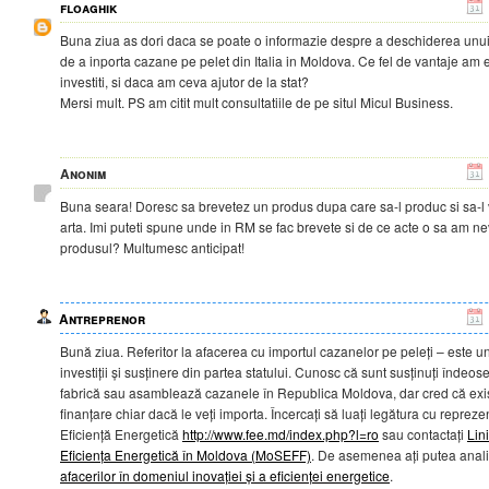
floaghik
Buna ziua as dori daca se poate o informazie despre a deschiderea unui
de a inporta cazane pe pelet din Italia in Moldova. Ce fel de vantaje am 
investiti, si daca am ceva ajutor de la stat?
Mersi mult. PS am citit mult consultatiile de pe situl Micul Business.
Anonim
Buna seara! Doresc sa brevetez un produs dupa care sa-l produc si sa-l 
arta. Imi puteti spune unde in RM se fac brevete si de ce acte o sa am ne
produsul? Multumesc anticipat!
Antreprenor
Bună ziua. Referitor la afacerea cu importul cazanelor pe peleți – este 
investiții și susținere din partea statului. Cunosc că sunt susținuți îndeos
fabrică sau asamblează cazanele în Republica Moldova, dar cred că exis
finanțare chiar dacă le veți importa. Încercați să luați legătura cu reprez
Eficiență Energetică
http://www.fee.md/index.php?l=ro
sau contactați
Lin
Eficiența Energetică în Moldova (MoSEFF)
. De asemenea ați putea anali
afacerilor în domeniul inovației și a eficienței energetice
.