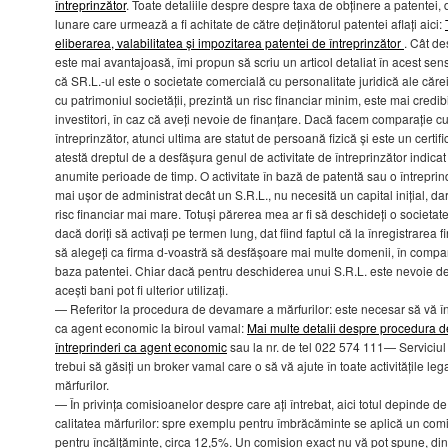
întreprinzător
. Toate detaliile despre despre taxa de obținere a patentei, 
lunare care urmează a fi achitate de către deținătorul patentei aflați aici:
eliberarea, valabilitatea și impozitarea patentei de întreprinzător
. Cât de
este mai avantajoasă, îmi propun să scriu un articol detaliat în acest sen
că SR.L.-ul este o societate comercială cu personalitate juridică ale cărei
cu patrimoniul societății, prezintă un risc financiar minim, este mai credi
investitori, în caz că aveți nevoie de finanțare. Dacă facem comparație c
întreprinzător, atunci ultima are statut de persoană fizică și este un certifi
atestă dreptul de a desfășura genul de activitate de întreprinzător indicat
anumite perioade de timp. O activitate în bază de patentă sau o întreprin
mai ușor de administrat decât un S.R.L., nu necesită un capital inițial, da
risc financiar mai mare. Totuși părerea mea ar fi să deschideți o societat
dacă doriți să activați pe termen lung, dat fiind faptul că la înregistrarea f
să alegeți ca firma d-voastră să desfășoare mai multe domenii, în compara
baza patentei. Chiar dacă pentru deschiderea unui S.R.L. este nevoie de 5
acești bani pot fi ulterior utilizați.
— Referitor la procedura de devamare a mărfurilor: este necesar să vă înr
ca agent economic la biroul vamal:
Mai multe detalii despre procedura de
întreprinderi ca agent economic
sau la nr. de tel 022 574 111— Serviciul 
trebui să găsiți un broker vamal care o să vă ajute în toate activitățile l
mărfurilor.
— În privința comisioanelor despre care ați întrebat, aici totul depinde de 
calitatea mărfurilor: spre exemplu pentru îmbrăcăminte se aplică un comi
pentru încălțăminte, circa 12,5%. Un comision exact nu vă pot spune, din 