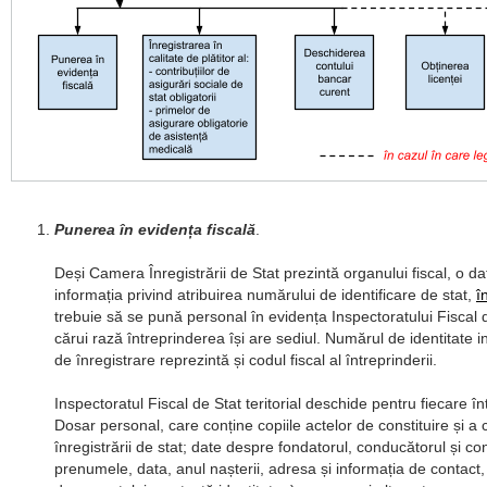
Punerea în evidența fiscală
.
Deși Camera Înregistrării de Stat prezintă organului fiscal, o dat
informația privind atribuirea numărului de identificare de stat,
î
trebuie să se pună personal în evidența Inspectoratului Fiscal de
cărui rază întreprinderea își are sediul. Numărul de identitate ind
de înregistrare reprezintă și codul fiscal al întreprinderii.
Inspectoratul Fiscal de Stat teritorial deschide pentru fiecare î
Dosar personal, care conține copiile actelor de constituire și a ce
înregistrării de stat; date despre fondatorul, conducătorul și co
prenumele, data, anul nașterii, adresa și informația de contact,