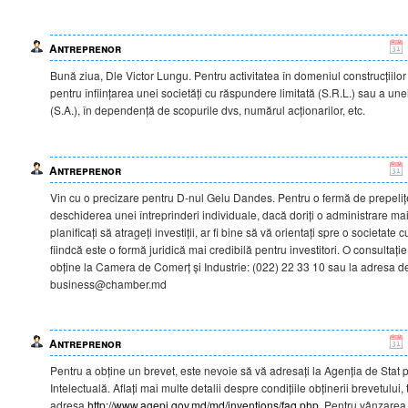
Antreprenor
Bună ziua, Dle Victor Lungu. Pentru activitatea în domeniul construcțiilo
pentru înființarea unei societăți cu răspundere limitată (S.R.L.) sau a unei
(S.A.), în dependență de scopurile dvs, numărul acționarilor, etc.
Antreprenor
Vin cu o precizare pentru D-nul Gelu Dandes. Pentru o fermă de prepelițe
deschiderea unei întreprinderi individuale, dacă doriți o administrare ma
planificați să atrageți investiții, ar fi bine să vă orientați spre o societate
fiindcă este o formă juridică mai credibilă pentru investitori. O consultație
obține la Camera de Comerț și Industrie: (022) 22 33 10 sau la adresa d
business@chamber.md
Antreprenor
Pentru a obține un brevet, este nevoie să vă adresați la Agenția de Stat 
Intelectuală. Aflați mai multe detalii despre condițiile obținerii brevetului
adresa
http://www.agepi.gov.md/md/inventions/faq.php
. Pentru vânzarea