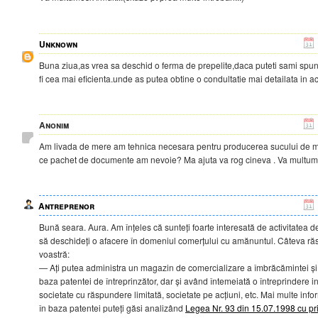
Unknown
Buna ziua,as vrea sa deschid o ferma de prepelite,daca puteti sami spune
fi cea mai eficienta.unde as putea obtine o condultatie mai detailata in
Anonim
Am livada de mere am tehnica necesara pentru producerea sucului de m
ce pachet de documente am nevoie? Ma ajuta va rog cineva . Va multum
Antreprenor
Bună seara. Aura. Am înțeles că sunteți foarte interesată de activitatea de
să deschideți o afacere în domeniul comerțului cu amănuntul. Câteva răspu
voastră:
— Ați putea administra un magazin de comercializare a îmbrăcămintei și î
baza patentei de întreprinzător, dar și având întemeiată o întreprindere i
societate cu răspundere limitată, societate pe acțiuni, etc. Mai multe infor
în baza patentei puteți găsi analizând
Legea Nr. 93 din 15.07.1998 cu pri