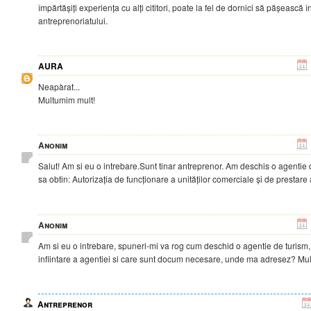
împărtășiți experiența cu alți cititori, poate la fel de dornici să pășească î
antreprenoriatului.
AURA
Neapàrat...
Multumim mult!
Anonim
Salut! Am si eu o intrebare.Sunt tinar antreprenor. Am deschis o agentie 
sa obtin: Autorizația de funcționare a unităților comerciale și de prestare 
Anonim
Am si eu o intrebare, spuneri-mi va rog cum deschid o agentie de turism,
infiintare a agentiei si care sunt docum necesare, unde ma adresez? Mu
Antreprenor