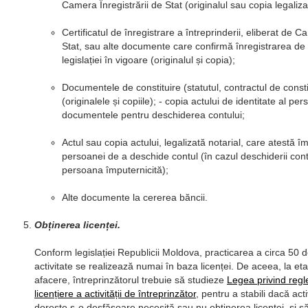
Camera Înregistrării de Stat (originalul sau copia legaliza
Certificatul de înregistrare a întreprinderii, eliberat de C
Stat, sau alte documente care confirmă înregistrarea de
legislației în vigoare (originalul și copia);
Documentele de constituire (statutul, contractul de consti
(originalele și copiile); - copia actului de identitate al pe
documentele pentru deschiderea contului;
Actul sau copia actului, legalizată notarial, care atestă îm
persoanei de a deschide contul (în cazul deschiderii cont
persoana împuternicită);
Alte documente la cererea băncii.
Obținerea licenței.
Conform legislației Republicii Moldova, practicarea a circa 50 
activitate se realizează numai în baza licenței. De aceea, la eta
afacere, întreprinzătorul trebuie să studieze
Legea privind reg
licențiere a activității de întreprinzător
, pentru a stabili dacă act
dorește s-o desfășoare necesită sau nu obținerea licenței, și s