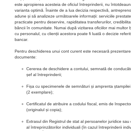
este apropierea acesteia de oficiul întreprinderii, nu întotdeau
varianta optimă. Înainte de a lua decizia respectivă, antrepreno
adune și să analizeze următoarele informații: serviciile prestate
practicate pentru deservire, rapiditatea transferurilor, credibilit
băncii în comunitate. Numai după vizitarea oficiilor mai multor b
cu personalul, cu clienții acestora poate fi luată o decizie referi
bancar.
Pentru deschiderea unui cont curent este necesară prezentar
documente:
Cererea de deschidere a contului, semnată de conducător
șef al întreprinderii;
Fișa cu specimenele de semnături și amprenta ștampilei l
(2 exemplare);
Certificatul de atribuire a codului fiscal, emis de Inspecto
(originalul și copia);
Extrasul din Registrul de stat al persoanelor juridice sau 
al întreprinzătorilor individuali (în cazul întreprinderii ind