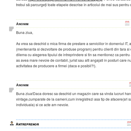
trebui să parcurgeți toate etapele descrise în articolul de mai sus pentru
Anonim
Buna ziua,
As vrea sa deschid o mica firma de prestare a serviciilor in domeniul IT
(mentenanta si dezvoltare de produse program) pentru clienti din tara si 
dilema cu alegerea tipului de intreprindere si tin sa mentionez ca pentr
as avea mare nevoie de contabil, jurist sau alti angajati in posturi care nu
activitatea de producere a firmei (daca e posibil?!).
Anonim
Buna ziua!Daca doresc sa deschid un magazin care sa vinda lucruri ha
vintage,cumparate de la oameni,cum inregistrezi asa tip de afacere(srl s
individuala) si ce acte am nevoie.
Antreprenor