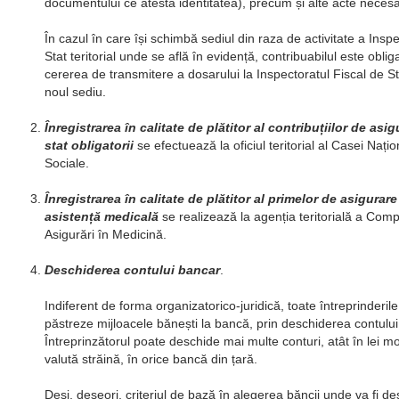
documentului ce atestă identitatea), precum și alte acte necesar
În cazul în care își schimbă sediul din raza de activitate a Inspe
Stat teritorial unde se află în evidență, contribuabilul este obli
cererea de transmitere a dosarului la Inspectoratul Fiscal de Stat
noul sediu.
Înregistrarea în calitate de plătitor al contribuțiilor de asig
stat obligatorii
se efectuează la oficiul teritorial al Casei Nați
Sociale.
Înregistrarea în calitate de plătitor al primelor de asigurar
asistență medicală
se realizează la agenția teritorială a Com
Asigurări în Medicină.
Deschiderea contului bancar
.
Indiferent de forma organizatorico-juridică, toate întreprinderil
păstreze mijloacele bănești la bancă, prin deschiderea contului
Întreprinzătorul poate deschide mai multe conturi, atât în lei mo
valută străină, în orice bancă din țară.
Deși, deseori, criteriul de bază în alegerea băncii unde va fi d