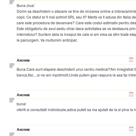
Buna ziua!
Dorim sa deschidem o afacere ce tine de vinzarea online a imbracamintei
copii. Ce statut ar fi mai potrivit SRL sau II? Marfa va fi adusa din Italia d
care este procedura de devamare? Care este costul estimativ pentru des
Este obligatoriu de avut sediu chiar daca activitatea se va desfasura prin
internetului? Suntem abia la inceput de cale si am vrea sa stim toate eta
le parcurgem. Va multumim anticipat.
Anonim
Buna.Care sunt etapele deschiderii unui centru medical?Am inregistrat 
banca,fisc....si ne-am inpotmolit.Unde putem gasi raspuns la asa tip intr
Anonim
buna!
oferiti si consultatii individuale,adica puteti sa ma ajutati de la si pina la i
Anonim