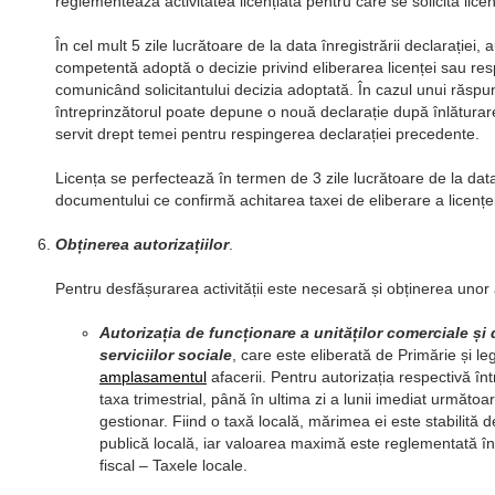
reglementează activitatea licențiată pentru care se solicită licen
În cel mult 5 zile lucrătoare de la data înregistrării declarației, 
competentă adoptă o decizie privind eliberarea licenței sau res
comunicând solicitantului decizia adoptată. În cazul unui răspu
întreprinzătorul poate depune o nouă declarație după înlătura
servit drept temei pentru respingerea declarației precedente.
Licența se perfectează în termen de 3 zile lucrătoare de la data
documentului ce confirmă achitarea taxei de eliberare a licenței
Obținerea autorizațiilor
.
Pentru desfășurarea activității este necesară și obținerea unor a
Autorizația de funcționare a unităților comerciale și 
serviciilor sociale
, care este eliberată de Primărie și le
amplasamentul
afacerii. Pentru autorizația respectivă înt
taxa trimestrial, până în ultima zi a lunii imediat următoa
gestionar. Fiind o taxă locală, mărimea ei este stabilită d
publică locală, iar valoarea maximă este reglementată în t
fiscal – Taxele locale.