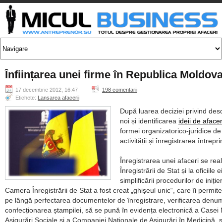
Înființarea unei firme în Republica Moldov
17 decembrie 2012, 16:47
198 comentarii
Etichete:
Lansarea afacerii
După luarea deciziei privind des
noi și identificarea
ideii de afacer
formei organizatorico-juridice d
activității și înregistrarea întrepri
Înregistrarea unei afaceri se re
Înregistrării de Stat și la oficiile e
simplificării procedurilor de iniție
Camera Înregistrării de Stat a fost creat
ghișeul unic
, care îi permite
pe lângă perfectarea documentelor de înregistrare, verificarea denumi
confecționarea ștampilei, să se pună în evidența electronică a Casei
Asigurări Sociale și a Companiei Naționale de Asigurări în Medicină, s