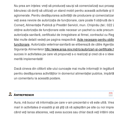
Nu prea am înțeles: vreți să produceți sau/și să comercializați suc proas
bănuiesc că doriți să utilizați un stand mobil pentru această activitate și 
aglomerate. Pentru desfășurarea activității de producere și comercializa
veți avea nevoie de autorizația de funcționare, care poate fi obținută de 
Comerț, Alimentație Publică și Prestări Servicii, mun. Chișinău (tel.: 022
obține autorizația de funcționare este necesar un pachet cu acte precum 
autorizația sanitară, certificatul de înregistrare al firmei, contractul cu Reg
Mai multe detalii vedeți pe pagina respectivă:
Acte necesare pentru obțin
funcționare
. Autorizația veterinar-sanitară se eliberează de către Agenți
Siguranța Alimentelor
http://www.ansa.gov.md/ro/autorizari-si-certificate.
succes în activitatea pe care vă propuneți s-o realizați și cred că e o ide
merită implementată!
Dacă cineva din cititorii site-ului cunoaște mai multe informații în legătu
pentru desfășurarea activităților în domeniul alimentației publice, împărtăș
un comentariu la această postare.
Antreprenor
Aura, mă bucur vă informația pe care v-am prezentat-o vă este utilă. Vr
mari în activitatea d-voastră și să știți că vă așteptăm pe site cu noi impre
când veți lansa afacerea, veți avea succes sau chiar dacă veți întâlni obst