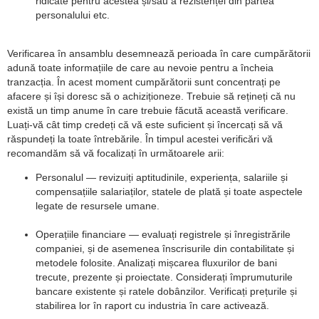
ridicate pentru acestea și/sau a rezistenței din partea
personalului etc.
Verificarea în ansamblu desemnează perioada în care cumpărătorii
adună toate informațiile de care au nevoie pentru a încheia
tranzacția. În acest moment cumpărătorii sunt concentrați pe
afacere și își doresc să o achiziționeze. Trebuie să rețineți că nu
există un timp anume în care trebuie făcută această verificare.
Luați-vă cât timp credeți că vă este suficient și încercați să vă
răspundeți la toate întrebările. În timpul acestei verificări vă
recomandăm să vă focalizați în următoarele arii:
Personalul — revizuiți aptitudinile, experiența, salariile și
compensațiile salariaților, statele de plată și toate aspectele
legate de resursele umane.
Operațiile financiare — evaluați registrele și înregistrările
companiei, și de asemenea înscrisurile din contabilitate și
metodele folosite. Analizați mișcarea fluxurilor de bani
trecute, prezente și proiectate. Considerați împrumuturile
bancare existente și ratele dobânzilor. Verificați prețurile și
stabilirea lor în raport cu industria în care activează.