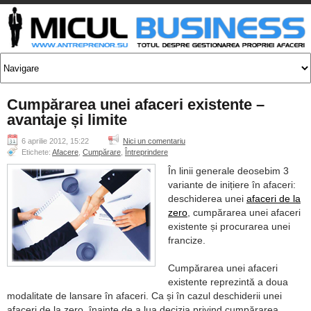
Cumpărarea unei afaceri existente –
avantaje și limite
6 aprilie 2012, 15:22
Nici un comentariu
Etichete:
Afacere
,
Cumpărare
,
Întreprindere
În linii generale deosebim 3
variante de inițiere în afaceri:
deschiderea unei
afaceri de la
zero
, cumpărarea unei afaceri
existente și procurarea unei
francize.
Cumpărarea unei afaceri
existente reprezintă a doua
modalitate de lansare în afaceri. Ca și în cazul deschiderii unei
afaceri de la zero, înainte de a lua decizia privind cumpărarea