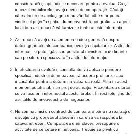
considerabilă și aptitudinile necesare pentru a evalua. Ca și
în cazul imobiliarelor, aveți nevoie de comparație. Căutați
câte afaceri de același gen s-au vândut, câte s-ar putea
vinde cel puțin în spațiul dumneavoastră geografic. Un agent
local bun ar trebui să vă furnizeze toate aceste informații.
Ar trebui să aveți de asemenea o idee generală despre
datele generale ale companiei, evoluția capitalurilor. Astfel de
informații le puteți găsi sau pe site-ul ministerului de finanțe
sau pe site-uri specializate în astfel de informație.
În efectuarea evaluării, consultantul va aplica o pondere
specifică industriei dumneavoastră asupra profiturilor sau
încasărilor pentru a determina valoarea reală. Abia în acest
moment puteți stabili un preț de achiziție. Prezentarea ofertei
se va face prin intermediul acestui broker. În rest totul ține de
abilitățile dumneavoastră de negociator.
Nu semnați nici un contract de cumpărare până nu realizați o
discuție cu proprietarul afacerii în care să vă răspundă la
câteva întrebări. Cumpărarea unei afaceri presupune o
activitate de cercetare minuțioasă. Trebuie să priviți cu