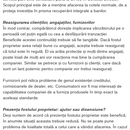
Scopul principal este de a menține afacerea la cotele normale, de a
proteja investiția în prisma recuperării integrale a banilor.
Reasigurarea clienților, angajaților, furnizorilor
În mod contrar, compărătorul dorește implicarea vânzătorului pe o
perioadă cel puțin egală cu cea a desfășurării tranzacției.
Beneficiile acestei continuități trebuie să fie tangibile. Dacă fostul
proprietar avea relații bune cu angajații, aceștia trebuie reasigurați
că totul este în regulă. El va arăta protecție și mulți dintre angajați,
poate loiali de mulți ani vor reacționa mai bine la cumpărarea
companiei. Similar se petrece și cu furnizorii și clienții, care dacă
sunt un lanț puternic pentru companie vor trebui reasigurați.
Furnizorii pot ridica probleme de genul existenței creditului,
comisioanele de dealer, etc. Consumatorii vor fi mai interesați de
capabilitatea companiei de a furniza produsele în timp exact la
aceleași standarde.
Prezența fostului proprietar: ajutor sau disensiune?
Deși suntem de acord că prezența fostului proprietar este benefică,
în anumite situații aceasta trebuie redusă. Nu se poate pune
problema de loialitate totală a celui care a vândut afacerea. În cazul