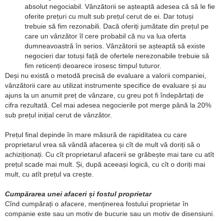
absolut negociabil. Vânzătorii se așteaptă adesea că să le fie
oferite prețuri cu mult sub prețul cerut de ei. Dar totuși
trebuie să fim rezonabili. Dacă oferiți jumătate din prețul pe
care un vânzător îl cere probabil că nu va lua oferta
dumneavoastră în serios. Vânzătorii se așteaptă să existe
negocieri dar totuși față de ofertele nerezonabile trebuie să
fim reticenți deoarece irosesc timpul tuturor.
Deși nu există o metodă precisă de evaluare a valorii companiei,
vânzătorii care au utilizat instrumente specifice de evaluare și au
ajuns la un anumit preț de vânzare, cu greu pot fi îndepărtați de
cifra rezultată. Cel mai adesea negocierile pot merge până la 20%
sub prețul inițial cerut de vânzător.
Prețul final depinde în mare măsură de rapiditatea cu care
proprietarul vrea să vândă afacerea și cît de mult vă doriți să o
achiziționați. Cu cît proprietarul afacerii se grăbește mai tare cu atît
prețul scade mai mult. Și, după aceeași logică, cu cît o doriți mai
mult, cu atît prețul va crește.
Cumpărarea unei afaceri și fostul proprietar
Cînd cumpărați o afacere, menținerea fostului proprietar în
companie este sau un motiv de bucurie sau un motiv de disensiuni.