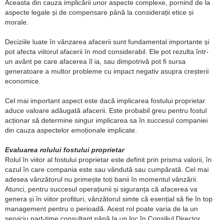
Aceasta din cauza implicării unor aspecte complexe, pornind de la
aspecte legale și de compensare până la considerații etice și
morale.
Deciziile luate în vânzarea afacerii sunt fundamental importante și
pot afecta viitorul afacerii în mod considerabil. Ele pot rezulta într-
un avânt pe care afacerea îl ia, sau dimpotrivă pot fi sursa
generatoare a multor probleme cu impact negativ asupra creșterii
economice.
Cel mai important aspect este dacă implicarea fostului proprietar
aduce valoare adăugată afacerii. Este probabil greu pentru fostul
acționar să determine singur implicarea sa în succesul companiei
din cauza aspectelor emoționale implicate.
Evaluarea rolului fostului proprietar
Rolul în viitor al fostului proprietar este definit prin prisma valorii, în
cazul în care compania este sau vândută sau cumpărată. Cel mai
adesea vânzătorul nu primește toți banii în momentul vânzării.
Atunci, pentru succesul operațiunii și siguranța că afacerea va
genera și în viitor profituri, vânzătorul simte că esențial să fie în top
management pentru o perioadă. Acest rol poate varia de la un
serviciu part-time consultant până la un loc în Consiliul Director.