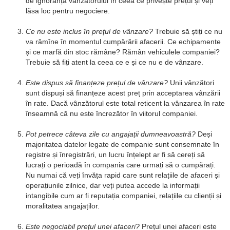
de ignoranța vânzătorului în ceea ce privește prețul și veți
lăsa loc pentru negociere.
Ce nu este inclus în prețul de vânzare?
Trebuie să știți ce nu
va rămîne în momentul cumpărării afacerii. Ce echipamente
și ce marfă din stoc rămâne? Rămân vehiculele companiei?
Trebuie să fiți atent la ceea ce e și ce nu e de vânzare.
Este dispus să finanțeze prețul de vânzare?
Unii vânzători
sunt dispuși să finanțeze acest preț prin acceptarea vânzării
în rate. Dacă vânzătorul este total reticent la vânzarea în rate
înseamnă că nu este încrezător în viitorul companiei.
Pot petrece câteva zile cu angajații dumneavoastră?
Deși
majoritatea datelor legate de companie sunt consemnate în
registre și înregistrări, un lucru înțelept ar fi să cereți să
lucrați o perioadă în compania care urmați să o cumpărați.
Nu numai că veți învăța rapid care sunt relațiile de afaceri și
operațiunile zilnice, dar veți putea accede la informații
intangibile cum ar fi reputația companiei, relațiile cu clienții și
moralitatea angajaților.
Este negociabil prețul unei afaceri?
Prețul unei afaceri este