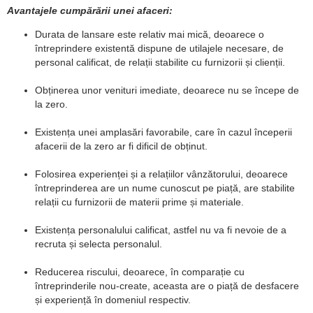
Avantajele cumpărării unei afaceri:
Durata de lansare este relativ mai mică, deoarece o
întreprindere existentă dispune de utilajele necesare, de
personal calificat, de relații stabilite cu furnizorii și clienții.
Obținerea unor venituri imediate, deoarece nu se începe de
la zero.
Existența unei amplasări favorabile, care în cazul începerii
afacerii de la zero ar fi dificil de obținut.
Folosirea experienței și a relațiilor vânzătorului, deoarece
întreprinderea are un nume cunoscut pe piață, are stabilite
relații cu furnizorii de materii prime și materiale.
Existența personalului calificat, astfel nu va fi nevoie de a
recruta și selecta personalul.
Reducerea riscului, deoarece, în comparație cu
întreprinderile nou-create, aceasta are o piață de desfacere
și experiență în domeniul respectiv.