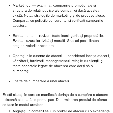
Marketingul
— examinați campaniile promoționale și
structura de relații publice ale companiei dacă acestea
există. Notați strategiile de marketing și de produse alese.
Comparați cu politicile concurenței și verificați campaniile
acestora.
Echipamente — revizuiți toate leasingurile și proprietățile.
Evaluați uzura lor fizică și morală. Studiați posibilitatea
creșterii valorilor acestora.
Operațiunile curente de afaceri — considerați locația afacerii,
vânzătorii, furnizorii, managementul, relațiile cu clienții, și
toate aspectele legate de afacerea care doriți să o
cumpărați.
Oferta de cumpărare a unei afaceri
Există situații în care se manifestă dorința de a cumpăra o afacere
existentă și de a face primul pas. Determinarea prețului de ofertare
se face în modul următor:
Angajați un contabil sau un broker de afaceri cu o experiență