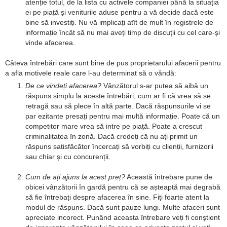
atenție totul, de la lista cu activele companiei până la situația
ei pe piață și veniturile aduse pentru a vă decide dacă este
bine să investiți. Nu vă implicați atît de mult în registrele de
informație încât să nu mai aveți timp de discuții cu cel care-și
vinde afacerea.
Câteva întrebări care sunt bine de pus proprietarului afacerii pentru
a afla motivele reale care l-au determinat să o vândă:
De ce vindeți afacerea?
Vânzătorul s-ar putea să aibă un
răspuns simplu la aceste întrebări, cum ar fi că vrea să se
retragă sau să plece în altă parte. Dacă răspunsurile vi se
par ezitante presați pentru mai multă informație. Poate că un
competitor mare vrea să intre pe piață. Poate a crescut
criminalitatea în zonă. Dacă credeți că nu ați primit un
răspuns satisfăcător încercați să vorbiți cu clienții, furnizorii
sau chiar și cu concurenții.
Cum de ați ajuns la acest preț?
Această întrebare pune de
obicei vânzătorii în gardă pentru că se așteaptă mai degrabă
să fie întrebați despre afacerea în sine. Fiți foarte atent la
modul de răspuns. Dacă sunt pauze lungi. Multe afaceri sunt
apreciate incorect. Punând aceasta întrebare veți fi conștient