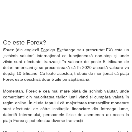
Ce este Forex?
Forex
(din engleză
For
eign
Ex
change sau prescurtat FX) este un
„schimb valutar” internațional ce funcționează non-stop și unde
zilnic sunt efectuate tranzacții în valoare de peste 5 trilioane de
dolari americani și se preconizează că în 2020 această valoare va
depăși 10 trilioane. Cu toate acestea, trebuie de menționat că piața
Forex este deschisă doar 5 zile pe săptămână.
Momentan, Forex e cea mai mare piață de schimb valutar, unde
comercianți din majoritatea țărilor lumii vând și cumpără valută în
regim online. În ciuda faptului că majoritatea tranzacțiilor monetare
sunt efectuate de către instituțiile financiare din întreaga lume,
datorită Internetului, persoanele fizice de asemenea au acces la
piața Forex și pot efectua diverse tranzacții.