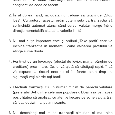
conștienți de ceea ce facem.
În al doilea rând, niciodată nu trebuie să uităm de „Stop
loss”. Cu ajutorul acestui ordin putem seta ca tranzacția să
se închidă automat atunci când cursul valutar merge într-o
direcție nerentabilă și a atins valorile limită.
Nu mai puțin important este și ordinul „Take profit” care va
închide tranzacția în momentul când valoarea profitului va
atinge suma dorită.
Feriți-vă de un leverage (efectul de levier, marja, pârghie de
creditare) prea mare. Da, el vă ajută să câștigați rapid, însă
vă expune la riscuri enorme și în foarte scurt timp cu
siguranță veți pierde toți banii.
Efectuați tranzacții cu un număr minim de perechi valutare
(preferabil 3-4 dintre cele mai populare). Doar așa veți avea
posibilitatea să analizați cu atenție fiecare pereche valutară și
să luați decizii mai puțin riscante.
Nu deschideți mai multe tranzacții simultan și mai ales