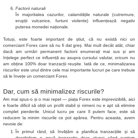
Factorii naturali
În majoritatea cazurilor, calamitățile naturale (cutremure,
erupții vulcanice, furtuni violente) influențează negativ
puterea monedei naționale.
Totuși, este foarte important de știut, că nu există nici un
comerciant Forex care să nu fi dat greș. Mai mult decât atât, chiar
dacă am urmări permanent factorii enumerați mai sus și am
înțelege perfect ce influență au asupra cursului valutar, oricum nu
am obține 100% doar tranzacții reușite. Iată de ce, minimalizarea
riscurilor este unul dintre cele mai importante lucruri pe care trebuie
să le învețe un comerciant Forex.
Dar, cum să minimalizez riscurile?
Am mai spus-o și o mai repet — piața Forex este imprevizibilă, aici
e foarte dificil să obții un profit stabil și nimeni nu e apt să elimine
complet pierderile. Unicul lucru pe care îl putem face, este să
reducem la minim riscurile ce pot apărea. Pentru aceasta, avem
nevoie de:
În primul rând, să învățăm a planifica tranzacțiile și să
deschidem o nouă tranzacție doar atunci când suntem