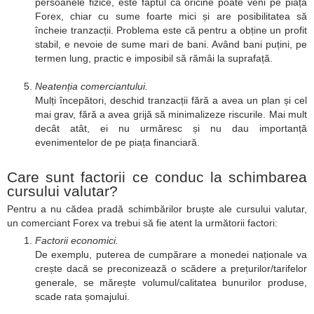
persoanele fizice, este faptul că oricine poate veni pe piața
Forex, chiar cu sume foarte mici și are posibilitatea să
încheie tranzacții. Problema este că pentru a obține un profit
stabil, e nevoie de sume mari de bani. Având bani puțini, pe
termen lung, practic e imposibil să rămâi la suprafață.
Neatenția comerciantului.
Mulți începători, deschid tranzacții fără a avea un plan și cel
mai grav, fără a avea grijă să minimalizeze riscurile. Mai mult
decât atât, ei nu urmăresc și nu dau importanță
evenimentelor de pe piața financiară.
Care sunt factorii ce conduc la schimbarea
cursului valutar?
Pentru a nu cădea pradă schimbărilor bruște ale cursului valutar,
un comerciant Forex va trebui să fie atent la următorii factori:
Factorii economici.
De exemplu, puterea de cumpărare a monedei naționale va
crește dacă se preconizează o scădere a prețurilor/tarifelor
generale, se mărește volumul/calitatea bunurilor produse,
scade rata șomajului.