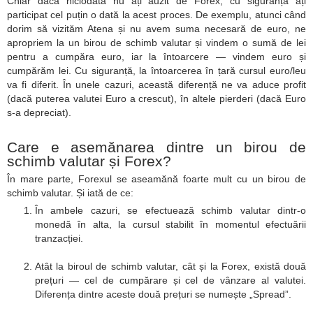
Chiar dacă niciodată nu ați auzit de Forex, cu siguranță ați
participat cel puțin o dată la acest proces. De exemplu, atunci când
dorim să vizităm Atena și nu avem suma necesară de euro, ne
apropriem la un birou de schimb valutar și vindem o sumă de lei
pentru a cumpăra euro, iar la întoarcere — vindem euro și
cumpărăm lei. Cu siguranță, la întoarcerea în țară cursul euro/leu
va fi diferit. În unele cazuri, această diferență ne va aduce profit
(dacă puterea valutei Euro a crescut), în altele pierderi (dacă Euro
s-a depreciat).
Care e asemănarea dintre un birou de
schimb valutar și Forex?
În mare parte, Forexul se aseamănă foarte mult cu un birou de
schimb valutar. Și iată de ce:
În ambele cazuri, se efectuează schimb valutar dintr-o
monedă în alta, la cursul stabilit în momentul efectuării
tranzacției.
Atât la biroul de schimb valutar, cât și la Forex, există două
prețuri — cel de cumpărare și cel de vânzare al valutei.
Diferența dintre aceste două prețuri se numește „Spread”.