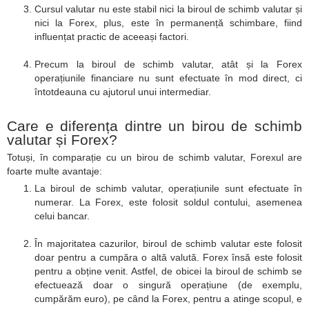
Cursul valutar nu este stabil nici la biroul de schimb valutar și
nici la Forex, plus, este în permanență schimbare, fiind
influențat practic de aceeași factori.
Precum la biroul de schimb valutar, atât și la Forex
operațiunile financiare nu sunt efectuate în mod direct, ci
întotdeauna cu ajutorul unui intermediar.
Care e diferența dintre un birou de schimb
valutar și Forex?
Totuși, în comparație cu un birou de schimb valutar, Forexul are
foarte multe avantaje:
La biroul de schimb valutar, operațiunile sunt efectuate în
numerar. La Forex, este folosit soldul contului, asemenea
celui bancar.
În majoritatea cazurilor, biroul de schimb valutar este folosit
doar pentru a cumpăra o altă valută. Forex însă este folosit
pentru a obține venit. Astfel, de obicei la biroul de schimb se
efectuează doar o singură operațiune (de exemplu,
cumpărăm euro), pe când la Forex, pentru a atinge scopul, e