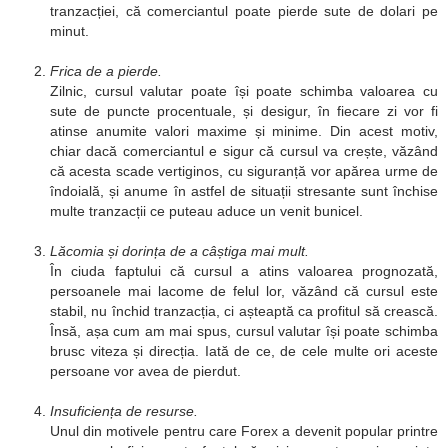
tranzacției, că comerciantul poate pierde sute de dolari pe
minut.
Frica de a pierde.
Zilnic, cursul valutar poate își poate schimba valoarea cu
sute de puncte procentuale, și desigur, în fiecare zi vor fi
atinse anumite valori maxime și minime. Din acest motiv,
chiar dacă comerciantul e sigur că cursul va crește, văzând
că acesta scade vertiginos, cu siguranță vor apărea urme de
îndoială, și anume în astfel de situații stresante sunt închise
multe tranzacții ce puteau aduce un venit bunicel.
Lăcomia și dorința de a câștiga mai mult.
În ciuda faptului că cursul a atins valoarea prognozată,
persoanele mai lacome de felul lor, văzând că cursul este
stabil, nu închid tranzacția, ci așteaptă ca profitul să crească.
Însă, așa cum am mai spus, cursul valutar își poate schimba
brusc viteza și direcția. Iată de ce, de cele multe ori aceste
persoane vor avea de pierdut.
Insuficiența de resurse.
Unul din motivele pentru care Forex a devenit popular printre