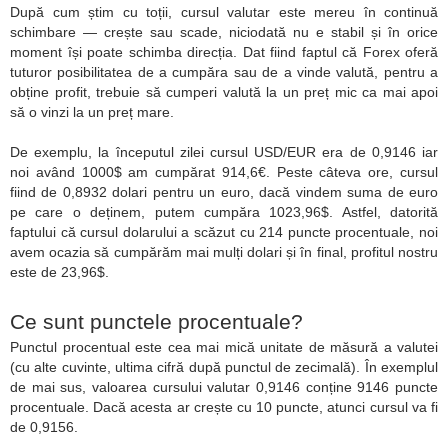
După cum știm cu toții, cursul valutar este mereu în continuă
schimbare — crește sau scade, niciodată nu e stabil și în orice
moment își poate schimba direcția. Dat fiind faptul că Forex oferă
tuturor posibilitatea de a cumpăra sau de a vinde valută, pentru a
obține profit, trebuie să cumperi valută la un preț mic ca mai apoi
să o vinzi la un preț mare.
De exemplu, la începutul zilei cursul USD/EUR era de 0,9146 iar
noi având 1000$ am cumpărat 914,6€. Peste câteva ore, cursul
fiind de 0,8932 dolari pentru un euro, dacă vindem suma de euro
pe care o deținem, putem cumpăra 1023,96$. Astfel, datorită
faptului că cursul dolarului a scăzut cu 214 puncte procentuale, noi
avem ocazia să cumpărăm mai mulți dolari și în final, profitul nostru
este de 23,96$.
Ce sunt punctele procentuale?
Punctul procentual este cea mai mică unitate de măsură a valutei
(cu alte cuvinte, ultima cifră după punctul de zecimală). În exemplul
de mai sus, valoarea cursului valutar 0,9146 conține 9146 puncte
procentuale. Dacă acesta ar crește cu 10 puncte, atunci cursul va fi
de 0,9156.