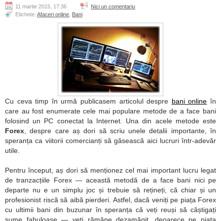
11 martie 2015, 17:36
Nici un comentariu
Etichete:
Afaceri online
,
Bani
Cu ceva timp în urmă publicasem articolul despre
bani online
în
care au fost enumerate cele mai populare metode de a face bani
folosind un PC conectat la Internet. Una din acele metode este
Forex
, despre care aș dori să scriu unele detalii importante, în
speranța ca viitorii comercianți să găsească aici lucruri într-adevăr
utile.
Pentru început, aș dori să menționez cel mai important lucru legat
de tranzacțiile Forex — această metodă de a face bani nici pe
departe nu e un simplu joc și trebuie să rețineți, că chiar și un
profesionist riscă să aibă pierderi. Astfel, dacă veniți pe piața Forex
cu ultimii bani din buzunar în speranța că veți reuși să câștigați
sume fabuloase — veți rămâne dezamăgit, deoarece pe piața