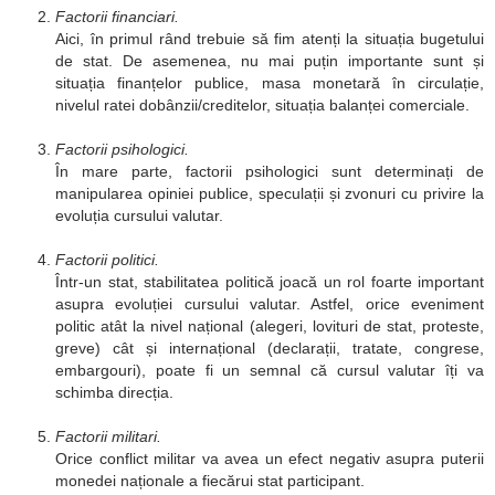
Factorii financiari.
Aici, în primul rând trebuie să fim atenți la situația bugetului
de stat. De asemenea, nu mai puțin importante sunt și
situația finanțelor publice, masa monetară în circulație,
nivelul ratei dobânzii/creditelor, situația balanței comerciale.
Factorii psihologici.
În mare parte, factorii psihologici sunt determinați de
manipularea opiniei publice, speculații și zvonuri cu privire la
evoluția cursului valutar.
Factorii politici.
Într-un stat, stabilitatea politică joacă un rol foarte important
asupra evoluției cursului valutar. Astfel, orice eveniment
politic atât la nivel național (alegeri, lovituri de stat, proteste,
greve) cât și internațional (declarații, tratate, congrese,
embargouri), poate fi un semnal că cursul valutar îți va
schimba direcția.
Factorii militari.
Orice conflict militar va avea un efect negativ asupra puterii
monedei naționale a fiecărui stat participant.