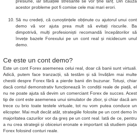
presiune, iar situațiile stresante se vor ține lanț. Din cauza
acestor probleme pot fi comise cele mai mari erori.
Să nu credeți, că cunoștințele obținute cu ajutorul unui cont
demo vă vor ajuta prea mult să evitați riscurile. Ba
dimpotrivă, mulți profesioniști recomandă începătorilor să
învețe bazele Forexului pe un cont real și nicidecum unul
demo.
Ce este un cont demo?
Este un cont Forex asemenea celui real, doar că banii sunt virtuali.
Adică, putem face tranzacții, să testăm și să învățăm mai multe
chestii despre Forex fără a pierde banii din buzunar. Totuși, chiar
dacă contul demonstrativ funcționează în condiții reale de piață, el
nu ne poate ajuta să devim un comerciant Forex de succes. Acest
tip de cont este asemenea unui simulator de zbor, și chiar dacă am
trece cu brio toate testele virtuale, tot nu vom putea conduce un
elicopter. Mai mult decât atât, strategiile folosite pe un cont demo în
majoritatea cazurilor vor da greș pe un cont real. Iată de ce, pentru
a nu crea strategii și obiceiuri eronate e important să studiem piața
Forex folosind conturi reale.