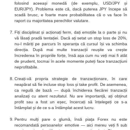
folosind aceeași monedă (de exemplu, USD/JPY și
EUR/JPY). Problema este că, dacă puterea JPY începe să
scadă brusc, e foarte mare probabilitatea că o va face în
raport cu majoritatea perechilor valutare.
Fiți disciplinat și acționați ferm, dați emoțiile la o parte și nu
vă lăsați pradă tentației. Dacă ați setat un stop loss de 20%,
nu-l măriți pe parcurs în speranța că cursul își va schimba
direcția. După mai multe tranzacții reușite va crește
încrederea în propriile forțe, însă așa cum nu veți mai fi atât
de prudent, tocmai în acele momente puteți face tranzacțiuni
neprofitabile.
Creați-vă propria strategie de tranzacționare, în care
neapărat să fie incluse stop loss și take profit. De asemenea,
ca regulă de bază — după închiderea fiecărei tranzacții
analizați cu atent rezultatul. Nu are importanță, ați obținut
profit sau a fost un eșec, încercați să înțelegeți ce s-a
întâmplat și de ce s-a întâmplat acest lucru.
Pentru mulți pare o glumă, însă piața Forex nu este
recomandată persoanelor emotive — aici mereu veți fi sub