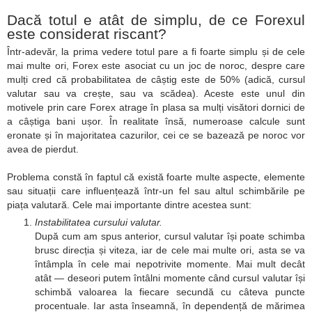
Dacă totul e atât de simplu, de ce Forexul
este considerat riscant?
Într-adevăr, la prima vedere totul pare a fi foarte simplu și de cele
mai multe ori, Forex este asociat cu un joc de noroc, despre care
mulți cred că probabilitatea de câștig este de 50% (adică, cursul
valutar sau va crește, sau va scădea). Aceste este unul din
motivele prin care Forex atrage în plasa sa mulți visători dornici de
a câștiga bani ușor. În realitate însă, numeroase calcule sunt
eronate și în majoritatea cazurilor, cei ce se bazează pe noroc vor
avea de pierdut.
Problema constă în faptul că există foarte multe aspecte, elemente
sau situații care influențează într-un fel sau altul schimbările pe
piața valutară. Cele mai importante dintre acestea sunt:
Instabilitatea cursului valutar.
După cum am spus anterior, cursul valutar își poate schimba
brusc direcția și viteza, iar de cele mai multe ori, asta se va
întâmpla în cele mai nepotrivite momente. Mai mult decât
atât — deseori putem întâlni momente când cursul valutar își
schimbă valoarea la fiecare secundă cu câteva puncte
procentuale. Iar asta înseamnă, în dependență de mărimea