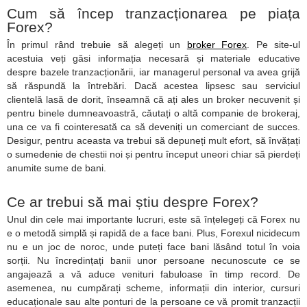
Cum să încep tranzacționarea pe piața
Forex?
În primul rând trebuie să alegeți un
broker Forex
. Pe site-ul
acestuia veți găsi informația necesară și materiale educative
despre bazele tranzacționării, iar managerul personal va avea grijă
să răspundă la întrebări. Dacă acestea lipsesc sau serviciul
clientelă lasă de dorit, înseamnă că ați ales un broker necuvenit și
pentru binele dumneavoastră, căutați o altă companie de brokeraj,
una ce va fi cointeresată ca să deveniți un comerciant de succes.
Desigur, pentru aceasta va trebui să depuneți mult efort, să învățați
o sumedenie de chestii noi și pentru început uneori chiar să pierdeți
anumite sume de bani.
Ce ar trebui să mai știu despre Forex?
Unul din cele mai importante lucruri, este să înțelegeți că Forex nu
e o metodă simplă și rapidă de a face bani. Plus, Forexul nicidecum
nu e un joc de noroc, unde puteți face bani lăsând totul în voia
sorții. Nu încredințați banii unor persoane necunoscute ce se
angajează a vă aduce venituri fabuloase în timp record. De
asemenea, nu cumpărați scheme, informații din interior, cursuri
educaționale sau alte ponturi de la persoane ce vă promit tranzacții