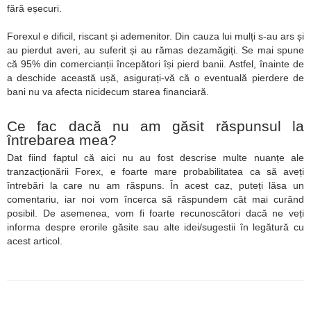
fără eșecuri.
Forexul e dificil, riscant și ademenitor. Din cauza lui mulți s-au ars și
au pierdut averi, au suferit și au rămas dezamăgiți. Se mai spune
că 95% din comercianții începători își pierd banii. Astfel, înainte de
a deschide această ușă, asigurați-vă că o eventuală pierdere de
bani nu va afecta nicidecum starea financiară.
Ce fac dacă nu am găsit răspunsul la
întrebarea mea?
Dat fiind faptul că aici nu au fost descrise multe nuanțe ale
tranzacționării Forex, e foarte mare probabilitatea ca să aveți
întrebări la care nu am răspuns. În acest caz, puteți lăsa un
comentariu, iar noi vom încerca să răspundem cât mai curând
posibil. De asemenea, vom fi foarte recunoscători dacă ne veți
informa despre erorile găsite sau alte idei/sugestii în legătură cu
acest articol.