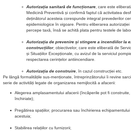
Autorizația sanitară de funcționare
, care este elibera
Medicină Preventivă și confirmă faptul că activitatea des
deținătorul acesteia corespunde integral prevederilor cer
epidemiologice în vigoare. Pentru eliberarea autorizației
percepe taxă, însă se achită plata pentru testele de labo
Autorizația de prevenire și stingere a incendiilor la 
construcțiilor
, obiectivelor, care este eliberată de Servic
și Situațiilor Excepționale, cu avizul de la serviciul pompier
respectarea cerințelor antiincendiare.
Autorizația de construire
, în cazul construcției etc.
Pe lângă formalitățile sus-menționate, întreprinzătorului îi revine sarc
serie de activități legate de organizarea nemijlocită a afacerii:
Alegerea amplasamentului afacerii (încăperile pot fi construite
închiriate);
Pregătirea spațiilor, procurarea sau închirierea echipamentului 
acestuia;
Stabilirea relațiilor cu furnizorii;