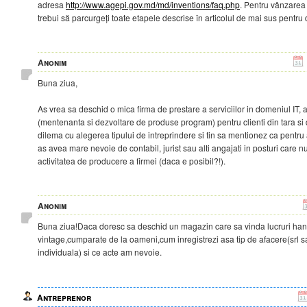
adresa
http://www.agepi.gov.md/md/inventions/faq.php
. Pentru vânzarea
trebui să parcurgeți toate etapele descrise în articolul de mai sus pentru
Anonim
Buna ziua,
As vrea sa deschid o mica firma de prestare a serviciilor in domeniul IT
(mentenanta si dezvoltare de produse program) pentru clienti din tara si 
dilema cu alegerea tipului de intreprindere si tin sa mentionez ca pentr
as avea mare nevoie de contabil, jurist sau alti angajati in posturi care nu
activitatea de producere a firmei (daca e posibil?!).
Anonim
Buna ziua!Daca doresc sa deschid un magazin care sa vinda lucruri ha
vintage,cumparate de la oameni,cum inregistrezi asa tip de afacere(srl s
individuala) si ce acte am nevoie.
Antreprenor