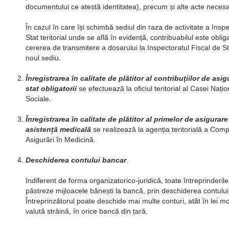
documentului ce atestă identitatea), precum și alte acte necesar
În cazul în care își schimbă sediul din raza de activitate a Inspe
Stat teritorial unde se află în evidență, contribuabilul este obli
cererea de transmitere a dosarului la Inspectoratul Fiscal de Stat
noul sediu.
Înregistrarea în calitate de plătitor al contribuțiilor de asig
stat obligatorii
se efectuează la oficiul teritorial al Casei Nați
Sociale.
Înregistrarea în calitate de plătitor al primelor de asigurar
asistență medicală
se realizează la agenția teritorială a Com
Asigurări în Medicină.
Deschiderea contului bancar
.
Indiferent de forma organizatorico-juridică, toate întreprinderil
păstreze mijloacele bănești la bancă, prin deschiderea contului
Întreprinzătorul poate deschide mai multe conturi, atât în lei mo
valută străină, în orice bancă din țară.