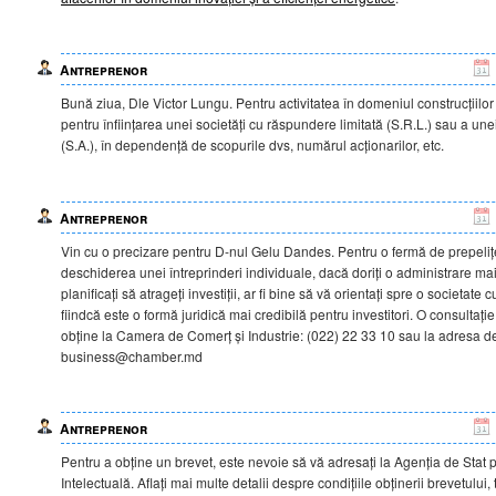
Antreprenor
Bună ziua, Dle Victor Lungu. Pentru activitatea în domeniul construcțiilo
pentru înființarea unei societăți cu răspundere limitată (S.R.L.) sau a unei
(S.A.), în dependență de scopurile dvs, numărul acționarilor, etc.
Antreprenor
Vin cu o precizare pentru D-nul Gelu Dandes. Pentru o fermă de prepelițe
deschiderea unei întreprinderi individuale, dacă doriți o administrare ma
planificați să atrageți investiții, ar fi bine să vă orientați spre o societate
fiindcă este o formă juridică mai credibilă pentru investitori. O consultație
obține la Camera de Comerț și Industrie: (022) 22 33 10 sau la adresa d
business@chamber.md
Antreprenor
Pentru a obține un brevet, este nevoie să vă adresați la Agenția de Stat 
Intelectuală. Aflați mai multe detalii despre condițiile obținerii brevetului