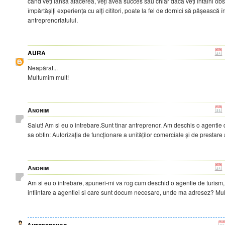
când veți lansa afacerea, veți avea succes sau chiar dacă veți întâlni obst
împărtășiți experiența cu alți cititori, poate la fel de dornici să pășească î
antreprenoriatului.
AURA
Neapàrat...
Multumim mult!
Anonim
Salut! Am si eu o intrebare.Sunt tinar antreprenor. Am deschis o agentie 
sa obtin: Autorizația de funcționare a unităților comerciale și de prestare 
Anonim
Am si eu o intrebare, spuneri-mi va rog cum deschid o agentie de turism,
infiintare a agentiei si care sunt docum necesare, unde ma adresez? Mu
Antreprenor