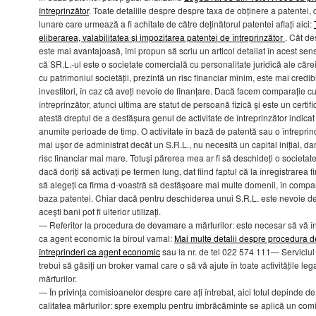
întreprinzător
. Toate detaliile despre despre taxa de obținere a patentei, 
lunare care urmează a fi achitate de către deținătorul patentei aflați aici:
eliberarea, valabilitatea și impozitarea patentei de întreprinzător
. Cât de
este mai avantajoasă, îmi propun să scriu un articol detaliat în acest sen
că SR.L.-ul este o societate comercială cu personalitate juridică ale cărei
cu patrimoniul societății, prezintă un risc financiar minim, este mai credi
investitori, în caz că aveți nevoie de finanțare. Dacă facem comparație c
întreprinzător, atunci ultima are statut de persoană fizică și este un certifi
atestă dreptul de a desfășura genul de activitate de întreprinzător indicat
anumite perioade de timp. O activitate în bază de patentă sau o întreprin
mai ușor de administrat decât un S.R.L., nu necesită un capital inițial, da
risc financiar mai mare. Totuși părerea mea ar fi să deschideți o societat
dacă doriți să activați pe termen lung, dat fiind faptul că la înregistrarea f
să alegeți ca firma d-voastră să desfășoare mai multe domenii, în compara
baza patentei. Chiar dacă pentru deschiderea unui S.R.L. este nevoie de 5
acești bani pot fi ulterior utilizați.
— Referitor la procedura de devamare a mărfurilor: este necesar să vă înr
ca agent economic la biroul vamal:
Mai multe detalii despre procedura de
întreprinderi ca agent economic
sau la nr. de tel 022 574 111— Serviciul 
trebui să găsiți un broker vamal care o să vă ajute în toate activitățile l
mărfurilor.
— În privința comisioanelor despre care ați întrebat, aici totul depinde de 
calitatea mărfurilor: spre exemplu pentru îmbrăcăminte se aplică un comi