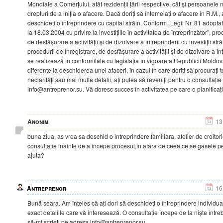
Mondiale a Comerțului, atât rezidenții țării respective, cât și persoanele
drepturi de a iniția o afacere. Dacă doriți să întemeiați o afacere în R.M.
deschideți o întreprindere cu capital străin. Conform „Legii Nr. 81 adopt
la 18.03.2004 cu privire la investițiile în activitatea de întreprinzător”, pr
de desfășurare a activității și de dizolvare a întreprinderii cu investiții str
procedurii de înregistrare, de desfășurare a activității și de dizolvare a în
se realizează în conformitate cu legislația în vigoare a Republicii Moldo
diferențe la deschiderea unei afaceri, în cazul în care doriți să procurați 
neclarități sau mai multe detalii, ați putea să reveniți pentru o consultaț
info@antreprenor.su. Vă doresc succes în activitatea pe care o planificați
Anonim
13
buna ziua, as vrea sa deschid o intreprindere familiara, atelier de croito
consultatie inainte de a incepe procesul,in afara de ceea ce se gasete pe
ajuta?
Antreprenor
16
Bună seara. Am înțeles că ați dori să deschideți o întreprindere individual
exact detaliile care vă interesează. O consultație începe de la niște întreb
să-mi scrieți pe adresa info@antreprenor.su.