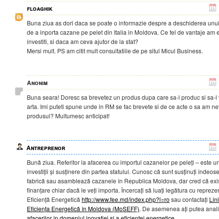
floaghik
Buna ziua as dori daca se poate o informazie despre a deschiderea unui
de a inporta cazane pe pelet din Italia in Moldova. Ce fel de vantaje am 
investiti, si daca am ceva ajutor de la stat?
Mersi mult. PS am citit mult consultatiile de pe situl Micul Business.
Anonim
Buna seara! Doresc sa brevetez un produs dupa care sa-l produc si sa-l 
arta. Imi puteti spune unde in RM se fac brevete si de ce acte o sa am ne
produsul? Multumesc anticipat!
Antreprenor
Bună ziua. Referitor la afacerea cu importul cazanelor pe peleți – este 
investiții și susținere din partea statului. Cunosc că sunt susținuți îndeos
fabrică sau asamblează cazanele în Republica Moldova, dar cred că exis
finanțare chiar dacă le veți importa. Încercați să luați legătura cu reprez
Eficiență Energetică
http://www.fee.md/index.php?l=ro
sau contactați
Lin
Eficiența Energetică în Moldova (MoSEFF)
. De asemenea ați putea anali
afacerilor în domeniul inovației și a eficienței energetice
.