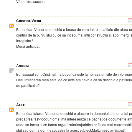
Vă doresc succes!
Cristina Vieru
Buna ziua. Vreau sa deschid o terasa de vara intr-o localitate din afara o
contrui de la o. Nu stiu cu ce sa incep, mai intii constructia si apoi merg 
inregistra?
Mersi anticipat
Anonim
Bunaaaaa! sunt Cristina! ma bucur ca este la noi asa un site de informare
Deci intrebarea mea este: de ce acte am nevoie ca sa deschid o patiserie 
de panificatie?
Alex
Buna ziua tuturor. Vreau sa deschid o afacere in domeniul alimentatiei pu
pregatirea fast-foodurilor" si ma intereseaza ce pachet de documente am
unde sa incep si ce forma organizatoricojuridica ar fi cea mai convenabila
sfat sau opinia dumneavoastra la acest subiect.Multumesc anticipat!!