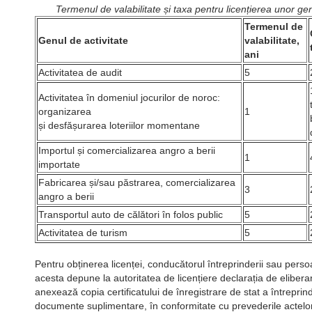
Termenul de valabilitate și taxa pentru licențierea unor gen
Termenul de
Genul de activitate
valabilitate,
ani
Activitatea de audit
5
Activitatea în domeniul jocurilor de noroc:
organizarea
1
și desfășurarea loteriilor momentane
Importul și comercializarea angro a berii
1
importate
Fabricarea și/sau păstrarea, comercializarea
3
angro a berii
Transportul auto de călători în folos public
5
Activitatea de turism
5
Pentru obținerea licenței, conducătorul întreprinderii sau pers
acesta depune la autoritatea de licențiere declarația de eliberar
anexează copia certificatului de înregistrare de stat a întreprinde
documente suplimentare, în conformitate cu prevederile actelor 