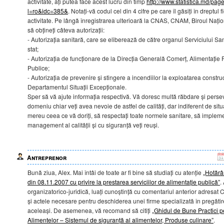
activitate, ați putea face acest lucru din timp
http://www.statistica.md/pa
l=ro&idc=385&
. Notați-vă codul cel din 4 cifre pe care îl găsiți în dreptu
activitate. Pe lângă înregistrarea ulterioară la CNAS, CNAM, Biroul Națion
să obțineți câteva autorizații:
- Autorizația sanitară, care se eliberează de către organul Serviciului S
stat;
- Autorizația de funcționare de la Direcția Generală Comerț, Alimentație P
Publice;
- Autorizația de prevenire și stingere a incendiilor la exploatarea construcț
Departamentul Situații Excepționale.
Sper să vă ajute informația respectivă. Vă doresc multă răbdare și persev
domeniu chiar veți avea nevoie de astfel de calități, dar indiferent de situa
mereu ceea ce vă doriți, să respectați toate normele sanitare, să impleme
management al calității și cu siguranță veți reuși.
Antreprenor
Bună ziua, Alex. Mai întâi de toate ar fi bine să studiați cu atenție
„Hotărâ
din 08.11.2007 cu privire la prestarea serviciilor de alimentație publică”
.
organizatorico-juridică, luați cunoștință cu comentariul anterior adresat Cr
și actele necesare pentru deschiderea unei firme specializată în pregătire
aceleași. De asemenea, vă recomand să citiți
„Ghidul de Bune Practici p
Alimentelor – Sistemul de siguranță al alimentelor, Produse culinare”
.