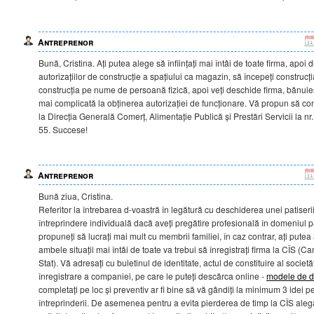
Antreprenor
Bună, Cristina. Ați putea alege să înființați mai întâi de toate firma, apoi
autorizațiilor de construcție a spațiului ca magazin, să începeți construcț
construcția pe nume de persoană fizică, apoi veți deschide firma, bănuie
mai complicată la obținerea autorizației de funcționare. Vă propun să con
la Direcția Generală Comerț, Alimentație Publică și Prestări Servicii la nr
55. Succese!
Antreprenor
Bună ziua, Cristina.
Referitor la întrebarea d-voastră în legătură cu deschiderea unei patiserii
întreprindere individuală dacă aveți pregătire profesională în domeniul pa
propuneți să lucrați mai mult cu membrii familiei, în caz contrar, ați putea
ambele situații mai întâi de toate va trebui să înregistrați firma la CÎS (Ca
Stat). Vă adresați cu buletinul de identitate, actul de constituire al societă
înregistrare a companiei, pe care le puteți descărca online -
modele de 
completați pe loc și preventiv ar fi bine să vă gândiți la minimum 3 idei
întreprinderii. De asemenea pentru a evita pierderea de timp la CÎS ale