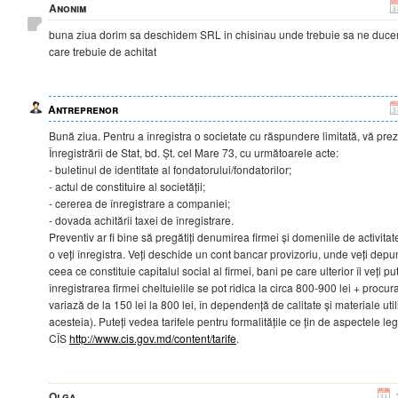
Anonim
buna ziua dorim sa deschidem SRL in chisinau unde trebuie sa ne ducem
care trebuie de achitat
Antreprenor
Bună ziua. Pentru a înregistra o societate cu răspundere limitată, vă pre
Înregistrării de Stat, bd. Șt. cel Mare 73, cu următoarele acte:
- buletinul de identitate al fondatorului/fondatorilor;
- actul de constituire al societății;
- cererea de înregistrare a companiei;
- dovada achitării taxei de înregistrare.
Preventiv ar fi bine să pregătiți denumirea firmei și domeniile de activit
o veți înregistra. Veți deschide un cont bancar provizoriu, unde veți dep
ceea ce constituie capitalul social al firmei, bani pe care ulterior îi veți pu
înregistrarea firmei cheltuielile se pot ridica la circa 800-900 lei + procur
variază de la 150 lei la 800 lei, în dependență de calitate și materiale uti
acesteia). Puteți vedea tarifele pentru formalitățile ce țin de aspectele lega
CÎS
http://www.cis.gov.md/content/tarife
.
Olga