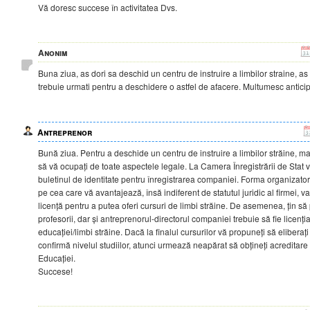
Vă doresc succese în activitatea Dvs.
Anonim
Buna ziua, as dori sa deschid un centru de instruire a limbilor straine, as 
trebuie urmati pentru a deschidere o astfel de afacere. Multumesc anticip
Antreprenor
Bună ziua. Pentru a deschide un centru de instruire a limbilor străine, mai
să vă ocupați de toate aspectele legale. La Camera Înregistrării de Stat v
buletinul de identitate pentru înregistrarea companiei. Forma organizatori
pe cea care vă avantajează, însă indiferent de statutul juridic al firmei, va
licență pentru a putea oferi cursuri de limbi străine. De asemenea, țin să 
profesorii, dar și antreprenorul-directorul companiei trebuie să fie licențiaț
educației/limbi străine. Dacă la finalul cursurilor vă propuneți să eliberați 
confirmă nivelul studiilor, atunci urmează neapărat să obțineți acreditare
Educației.
Succese!