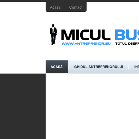
Acasă
Contact
ACASĂ
GHIDUL ANTREPRENORULUI
ÎN