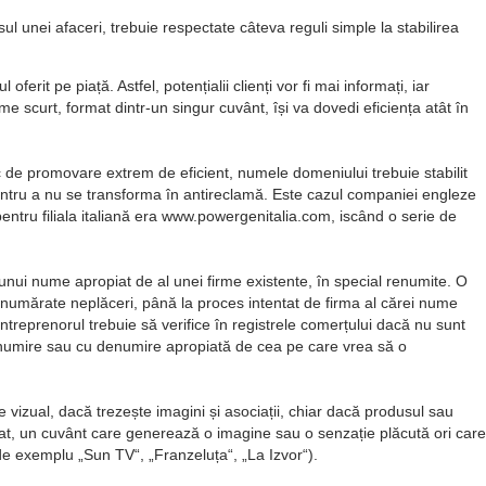
sul unei afaceri, trebuie respectate câteva reguli simple la stabilirea
ferit pe piață. Astfel, potențialii clienți vor fi mai informați, iar
e scurt, format dintr-un singur cuvânt, își va dovedi eficiența atât în
c de promovare extrem de eficient, numele domeniului trebuie stabilit
pentru a nu se transforma în antireclamă. Este cazul companiei engleze
ntru filiala italiană era www.powergenitalia.com, iscând o serie de
unui nume apropiat de al unei firme existente, în special renumite. O
numărate neplăceri, până la proces intentat de firma al cărei nume
ntreprenorul trebuie să verifice în registrele comerțului dacă nu sunt
denumire sau cu denumire apropiată de cea pe care vrea să o
izual, dacă trezește imagini și asociații, chiar dacă produsul sau
ntat, un cuvânt care generează o imagine sau o senzație plăcută ori care
 (de exemplu
Sun TV
,
Franzeluța
,
La Izvor
).