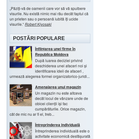
Păziți-vă de oamenii care vor să vă spulbere
visurile. Nu există nimic mai rău decât faptul că
un prieten sau o persoană iubită îți ucide
visurile.
Robert Kiyosaki
POSTĂRI POPULARE
Înființarea unei firme în
Republica Moldova
După luarea deciziei privind
deschiderea unei afaceri noi și
identificarea ideii de afaceri ,
urmează alegerea formei organizatorico-juridi...
Amenajarea unui magazin
Un magazin nu este altceva
decât locul de vânzare unde de
obicei clienții își fac
cumpărăturile. Orice magazin,
cât de mic nu ar fi el, treb...
.
Întreprinderea individuală
Întreprinderea individuală este o
activitate economică desfășurată