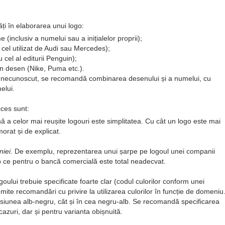
ăți în elaborarea unui logo:
e (inclusiv a numelui sau a inițialelor proprii);
 cel utilizat de Audi sau Mercedes);
 cel al editurii Penguin);
un desen (Nike, Puma etc.).
ă necunoscut, se recomandă combinarea desenului și a numelui, cu
elui.
cces sunt:
ă a celor mai reușite logouri este simplitatea. Cu cât un logo este mai
orat și de explicat.
niei
. De exemplu, reprezentarea unui șarpe pe logoul unei companii
 ce pentru o bancă comercială este total neadecvat.
goului trebuie specificate foarte clar (codul culorilor conform unei
umite recomandări cu privire la utilizarea culorilor în funcție de domeniu
ersiunea alb-negru, cât și în cea negru-alb. Se recomandă specificarea
azuri, dar și pentru varianta obișnuită.