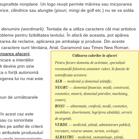
e suprafețe nonplane
. Un logo reușit permite mărirea sau micșorarea
erice, cilindrice sau alungite (pixuri, mingi de golf etc.) nu se va solda
ru denumire (wordmark)
. Tentația de a utiliza caractere cât mai artistice
obleme pentru lizibilitatea textului. În afară de aceasta, pot apărea
realizarea de reclame, aplicarea pe ambalaje și produse. Din aceste
ate caractere sunt Verdana, Arial, Garamond sau Times New Roman.
ansarea afacerii
,
Utilizarea culorilor în afaceri
care a intențiilor
Pentru fiecare domeniu de activitate, specialiștii
t devine prin sine
recomandă folosirea anumitor culori, în funcție de
 ca o forță autonomă
semnificația acestora:
egerea lui nu mai este
ALB
— medicină și domeniul științific;
NEGRU
— domeniul financiar, modă, construcții,
cosmetice, minerit, domeniul petrolier, marketing,
ispun de următoarele
comerț;
ROȘU
— alimentație, confecții, modă, cosmetice,
imobiliare, divertisment, îngrijirea sănătății, servicii
în acest caz este
de urgență;
 sau cu sonoritate
VERDE
— medicină, știință, administrare publică,
s pe astfel de criterii
recrutare, resurse umane, turism, ecologie;
 atributele produsului/
ALBASTRU
– medicină, stomatologie, știință,
 de unele inconveniențe