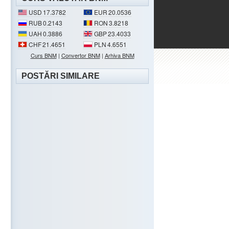
USD
17.3782
EUR
20.0536
RUB
0.2143
RON
3.8218
UAH
0.3886
GBP
23.4033
CHF
21.4651
PLN
4.6551
Curs BNM
|
Convertor BNM
|
Arhiva BNM
POSTĂRI SIMILARE