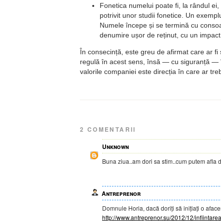
Fonetica numelui poate fi, la rândul ei
potrivit unor studii fonetice. Un exem
Numele începe și se termină cu consoan
denumire ușor de reținut, cu un impac
În consecință, este greu de afirmat care ar fi
regulă în acest sens, însă — cu siguranță — î
valorile companiei este direcția în care ar tr
2 COMENTARII
Unknown
Buna ziua..am dori sa stim..cum putem afla da
Antreprenor
Domnule Horia, dacă doriți să inițiați o aface
http://www.antreprenor.su/2012/12/infiintarea