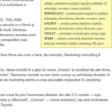
utilități, administrare publică, îngrijirea sănătății, IT,
ii și schimbare a
tehnologie, recrutare, comerț, juridică;
PORTOCALIU
– produse pentru îngrijirea copilului,
alimentație, divertisment, educație, recrutare, sport;
CC, TNS, ASN-
GALBEN
— produse pentru îngrijirea copilului,
 asociat cu o firmă și,
alimentație, divertisment, comerț electronic, auto;
ă nouă, folosirea
VIOLET
— astrologie, aromaterapie, masaj, yoga;
 deoarece acestea sunt
MARO
— minerit, construcții, domeniile veterinar,
 companiilor mari,
financiar, imobiliar, hotelier, marketing, PR, sport.
lor.
e face firma sau cum o face, de exemplu
Marketing consulting &
iu. Ideea constă în a găsi un nume
frumos
și neutilizat de alte firme,
mba”. Deoarece numele nu are nimic comun cu activitatea firmelor în
e de marketing pentru a crea asociațiile respective în conștiința
e creat fie prin însumarea silabelor din alte 2-3 cuvinte — așa-
emplu a
Microsoft
,
Carmez
— carne-mezeluri), sau prin inventarea
Toyota).