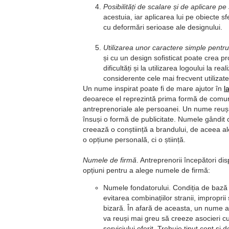
Posibilități de scalare și de aplicare p
acestuia, iar aplicarea lui pe obiecte sf
cu deformări serioase ale designului.
Utilizarea unor caractere simple pent
și cu un design sofisticat poate crea pr
dificultăți și la utilizarea logoului la 
considerente cele mai frecvent utiliz
Un nume inspirat poate fi de mare ajutor în
l
deoarece el reprezintă prima formă de comuni
antreprenoriale ale persoanei. Un nume reuși
însuși o formă de publicitate. Numele gândit
creează o conștiință a brandului, de aceea al
o opțiune personală, ci o știință.
Numele de firmă
. Antreprenorii începători d
opțiuni pentru a alege numele de firmă:
Numele fondatorului. Condiția de bază 
evitarea combinațiilor stranii, improprii
bizară. În afară de aceasta, un nume ale
va reuși mai greu să creeze asocieri cu
serviciului oferit. Trebuie ținut cont și