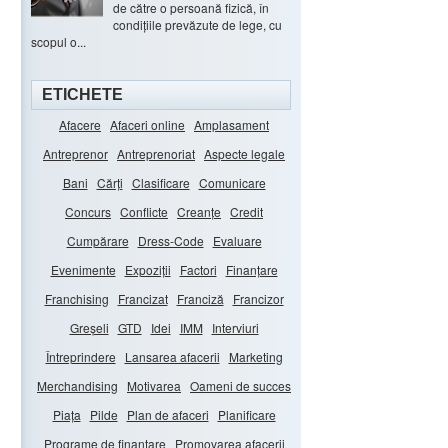
de către o persoană fizică, în
condițiile prevăzute de lege, cu
scopul o...
ETICHETE
Afacere
Afaceri online
Amplasament
Antreprenor
Antreprenoriat
Aspecte legale
Bani
Cărți
Clasificare
Comunicare
Concurs
Conflicte
Creanțe
Credit
Cumpărare
Dress-Code
Evaluare
Evenimente
Expoziții
Factori
Finanțare
Franchising
Francizat
Franciză
Francizor
Greșeli
GTD
Idei
IMM
Interviuri
Întreprindere
Lansarea afacerii
Marketing
Merchandising
Motivarea
Oameni de succes
Piața
Pilde
Plan de afaceri
Planificare
Programe de finanțare
Promovarea afacerii