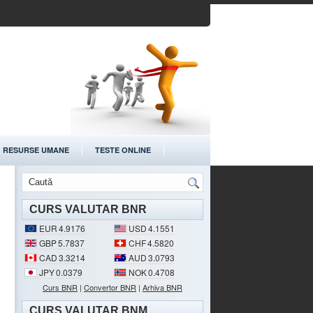
RESURSE UMANE
TESTE ONLINE
CURS VALUTAR BNR
EUR
4.9176
USD
4.1551
GBP
5.7837
CHF
4.5820
CAD
3.3214
AUD
3.0793
JPY
0.0379
NOK
0.4708
Curs BNR
|
Convertor BNR
|
Arhiva BNR
CURS VALUTAR BNM