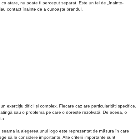
, ca atare, nu poate fi perceput separat. Este un fel de
înainte-
iau contact înainte de a cunoaște brandul.
n exercițiu dificil și complex. Fiecare caz are particularități specifice,
 o atingă sau o problemă pe care o dorește rezolvată. De aceea, o
ta.
țină seama la alegerea unui logo este reprezentat de măsura în care
ge să le considere importante. Alte criterii importante sunt