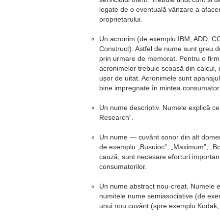
legate de o eventuală vânzare a afacer
proprietarului.
Un acronim (de exemplu IBM, ADD, C
Construct). Astfel de nume sunt greu de
prin urmare de memorat. Pentru o firm
acronimelor trebuie scoasă din calcul,
ușor de uitat. Acronimele sunt apanajul
bine impregnate în mintea consumatori
Un nume descriptiv. Numele explică c
Research
.
Un nume — cuvânt sonor din alt domen
de exemplu „Busuioc”, „Maximum”, „Bo
cauză, sunt necesare eforturi important
consumatorilor.
Un nume abstract nou-creat. Numele est
numitele nume semiasociative (de ex
unui nou cuvânt (spre exemplu Kodak, 