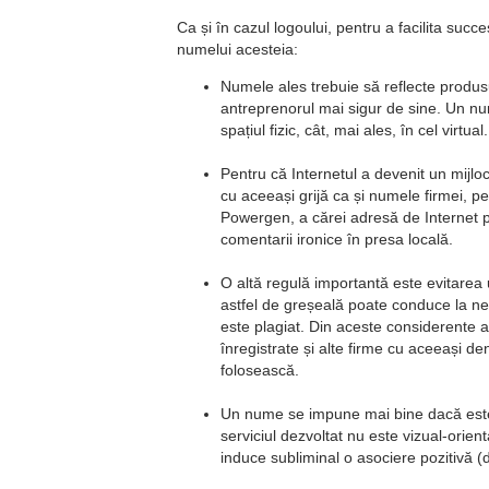
Ca și în cazul logoului, pentru a facilita succe
numelui acesteia:
Numele ales trebuie să reflecte produsul o
antreprenorul mai sigur de sine. Un num
spațiul fizic, cât, mai ales, în cel virtual.
Pentru că Internetul a devenit un mijlo
cu aceeași grijă ca și numele firmei, 
Powergen, a cărei adresă de Internet pe
comentarii ironice în presa locală.
O altă regulă importantă este evitarea 
astfel de greșeală poate conduce la ne
este plagiat. Din aceste considerente a
înregistrate și alte firme cu aceeași 
folosească.
Un nume se impune mai bine dacă este v
serviciul dezvoltat nu este vizual-orie
induce subliminal o asociere pozitivă