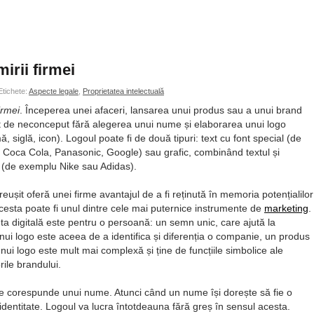
irii firmei
tichete:
Aspecte legale
,
Proprietatea intelectuală
irmei
. Începerea unei afaceri, lansarea unui produs sau a unui brand
 de neconceput fără alegerea unui nume și elaborarea unui logo
, siglă, icon). Logoul poate fi de două tipuri: text cu font special (de
Coca Cola, Panasonic, Google) sau grafic, combinând textul și
 (de exemplu Nike sau Adidas).
reușit oferă unei firme avantajul de a fi reținută în memoria potențialilor
 Acesta poate fi unul dintre cele mai puternice instrumente de
marketing
.
 digitală este pentru o persoană: un semn unic, care ajută la
 unui logo este aceea de a identifica și diferenția o companie, un produs
nui logo este mult mai complexă și ține de funcțiile simbolice ale
ile brandului.
re corespunde unui nume. Atunci când un nume își dorește să fie o
identitate. Logoul va lucra întotdeauna fără greș în sensul acesta.