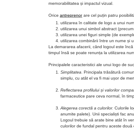
memorabilitatea și impactul vizual.
Orice
antreprenor
are cel puțin patru posibilit
utilizarea în calitate de logo a unui num
utilizarea unui simbol abstract (precum
utilizarea unei figuri simple (de exemplu
utilizarea combinării între un nume și 
La demararea afacerii, când logoul este înc
timpul însă se poate renunța la utilizarea num
Principalele caracteristici ale unui logo de su
Simplitatea
. Principala trăsătură comun
simplu, cu atât el va fi mai ușor de mem
Reflectarea profilului și valorilor compa
farmaceutice pare ceva normal, în timp
Alegerea corectă a culorilor.
Culorile lo
anumite palete). Unii specialiști fac an
Logoul trebuie să arate bine atât în v
culorilor de fundal pentru aceste două c