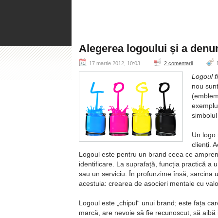
Alegerea logoului și a denum
17 martie 2012, 10:03
2 comentarii
E
Logoul f
nou sunt
(emblemă
exemplu 
simbolul
Un logo 
clienți.
Logoul este pentru un brand ceea ce amprenta
identificare. La suprafață, funcția practică a
sau un serviciu. În profunzime însă, sarcina u
acestuia: crearea de asocieri mentale cu valor
Logoul este
chipul
unui brand; este fața ca
marcă, are nevoie să fie recunoscut, să aibă 