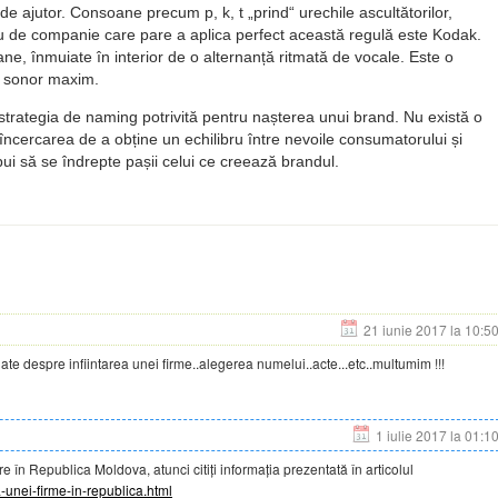
, de ajutor. Consoane precum p, k, t
prind
urechile ascultătorilor,
plu de companie care pare a aplica perfect această regulă este Kodak.
e, înmuiate în interior de o alternanță ritmată de vocale. Este o
t sonor maxim.
 strategia de naming potrivită pentru nașterea unui brand. Nu există o
ncercarea de a obține un echilibru între nevoile consumatorului și
ebui să se îndrepte pașii celui ce creează brandul.
21 iunie 2017 la 10:5
te despre infiintarea unei firme..alegerea numelui..acte...etc..multumim !!!
1 iulie 2017 la 01:1
re în Republica Moldova, atunci citiți informația prezentată în articolul
-unei-firme-in-republica.html