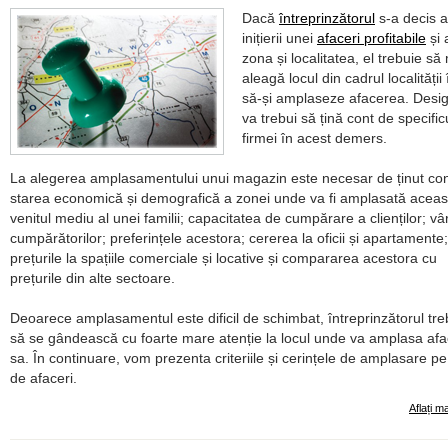
Dacă
întreprinzătorul
s-a decis 
inițierii unei
afaceri profitabile
și 
zona și localitatea, el trebuie să
aleagă locul din cadrul localității
să-și amplaseze afacerea. Desigu
va trebui să țină cont de specific
firmei în acest demers.
La alegerea amplasamentului unui magazin este necesar de ținut co
starea economică și demografică a zonei unde va fi amplasată aceas
venitul mediu al unei familii; capacitatea de cumpărare a clienților; vâ
cumpărătorilor; preferințele acestora; cererea la oficii și apartamente;
prețurile la spațiile comerciale și locative și compararea acestora cu
prețurile din alte sectoare.
Deoarece amplasamentul este dificil de schimbat, întreprinzătorul tre
să se gândească cu foarte mare atenție la locul unde va amplasa af
sa. În continuare, vom prezenta criteriile și cerințele de amplasare pe 
de afaceri.
Aflați m