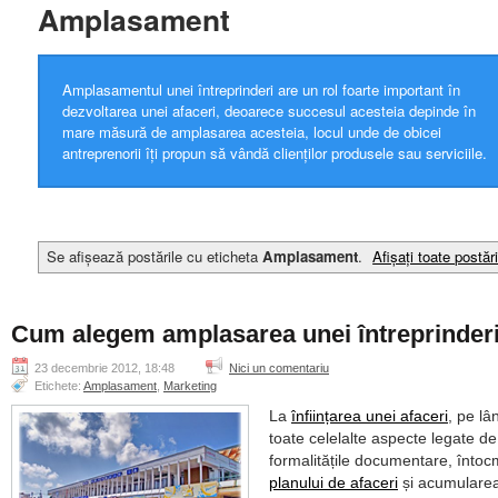
Amplasament
Amplasamentul unei întreprinderi are un rol foarte important în
dezvoltarea unei afaceri, deoarece succesul acesteia depinde în
mare măsură de amplasarea acesteia, locul unde de obicei
antreprenorii îți propun să vândă clienților produsele sau serviciile.
Se afișează postările cu eticheta
Amplasament
.
Afișați toate postări
Cum alegem amplasarea unei întreprinder
23 decembrie 2012, 18:48
Nici un comentariu
Etichete:
Amplasament
,
Marketing
La
înființarea unei afaceri
, pe lâ
toate celelalte aspecte legate de
formalitățile documentare, întoc
planului de afaceri
și acumulare