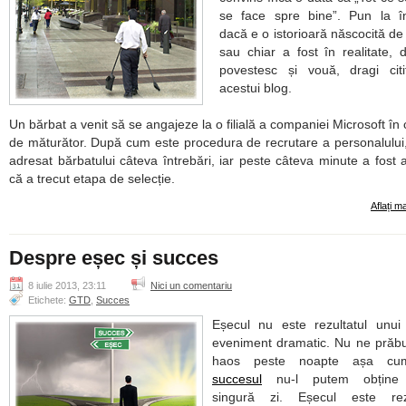
se face spre bine”. Pun la în
dacă e o istorioară născocită de
sau chiar a fost în realitate, 
povestesc și vouă, dragi citi
acestui blog.
Un bărbat a venit să se angajeze la o filială a companiei Microsoft în c
de măturător. După cum este procedura de recrutare a personalului,
adresat bărbatului câteva întrebări, iar peste câteva minute a fost 
că a trecut etapa de selecție.
Aflați m
Despre eșec și succes
8 iulie 2013, 23:11
Nici un comentariu
Etichete:
GTD
,
Succes
Eșecul nu este rezultatul unui
eveniment dramatic. Nu ne prăb
haos peste noapte așa cum
succesul
nu-l putem obține 
singură zi. Eșecul este rezu