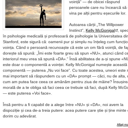
voință
— de obicei răspund
persoanele care nu încearcă să
vina pe alții pentru eșecurile lor.
Autoarea cărții
The Willpower
Instinct
,
Kelly McGonigal
, spec
în psihologie medicală și profesoară de psihologie la Universitatea di
Stanford, este sigură că: oamenii pur și simplu nu înțeleg cum funcți
voința. Când o persoană recunoaște că este un om fără voință, de fa
dorește să spună:
Îmi este foarte greu să spun «NU», atunci când c
interiorul meu vrea să spună «DA».
Însă abilitatea de a-și spune «N
este doar o componentă a voinței. Kelly McGonigal numește această
componentă — puterea
Nu voi face
. Cu toate acestea, uneori este 
mai important să răspundem cu un «DA» prompt — căci, nu de alta, 
cum am putea face ceea ce amânăm pentru ziua de mâine? Însușire
morală de a te obliga să faci ceea ce trebuie să faci, după Kelly McG
— este puterea «Voi face».
Însă pentru a fi capabil de a alege între «NU» și «DA», noi avem la
dispoziție și cea de-a treia putere: acea putere care știe și ține minte
dorim cu adevărat.
Aflați m