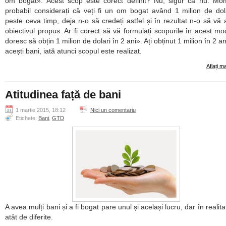
om bogat». Acest scop este corect definit? Nu, sigur că nu. Mo
probabil considerați că veți fi un om bogat având 1 milion de dola
peste ceva timp, deja n-o să credeți astfel și în rezultat n-o să vă a
obiectivul propus. Ar fi corect să vă formulați scopurile în acest mo
doresc să obțin 1 milion de dolari în 2 ani». Ați obținut 1 milion în 2 an
acești bani, iată atunci scopul este realizat.
Aflați m
Atitudinea față de bani
1 martie 2015, 18:12
Nici un comentariu
Etichete:
Bani
,
GTD
A avea mulți bani și a fi bogat pare unul și același lucru, dar în realit
atât de diferite.