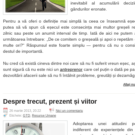
inevitabil al acumulării decizi
gândurilor eronate.
Pentru a vă oferi o definiție mai simplă la ceea ce înseamnă eșe
putea să vă spun că eșecul este consecința mai multor greșeli r
zilnic sau peste un anumit interval de timp. Iată de aici ne putem
următoarea întrebare:
De ce comitem o greșeală și apoi o repetăm
multe ori?
Răspunsul este foarte simplu — pentru că nu o cons
destul de importantă.
Nu cred că există cineva dintre noi care să nu fi suferit vreun eșec, 
sunt sigură că nu este nici un
antreprenor
care cel puțin o dată pe pa
dezvoltării afacerii sale să nu fi întâlnit probleme, greutăți și dezamăgi
Aflați m
Despre trecut, prezent și viitor
26 martie 2013, 20:22
Nici un comentariu
Etichete:
GTD
,
Resurse Umane
Adoptarea unei atitudini poz
indiferent de experiențele din 