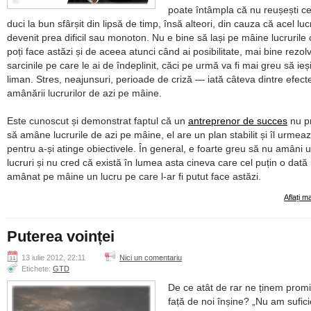
poate întâmpla că nu reușești c
duci la bun sfârșit din lipsă de timp, însă alteori, din cauza că acel luc
devenit prea dificil sau monoton. Nu e bine să lași pe mâine lucrurile 
poți face astăzi și de aceea atunci când ai posibilitate, mai bine rezol
sarcinile pe care le ai de îndeplinit, căci pe urmă va fi mai greu să ieși
liman. Stres, neajunsuri, perioade de criză — iată câteva dintre efect
amânării lucrurilor de azi pe mâine.
Este cunoscut și demonstrat faptul că un
antreprenor de succes
nu p
să amâne lucrurile de azi pe mâine, el are un plan stabilit și îl urmea
pentru a-și atinge obiectivele. În general, e foarte greu să nu amâni 
lucruri și nu cred că există în lumea asta cineva care cel puțin o dată
amânat pe mâine un lucru pe care l-ar fi putut face astăzi.
Aflați m
Puterea voinței
13 iulie 2012, 22:11
Nici un comentariu
Etichete:
GTD
De ce atât de rar ne ținem promi
față de noi înșine?
Nu am sufici