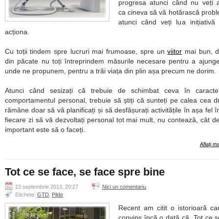
progresa atunci când nu veți 
ca cineva să vă hotărască probl
atunci când veți lua inițiativă 
acționa.
Cu toții tindem spre lucruri mai frumoase, spre un
viitor
mai bun, d
din păcate nu toți întreprindem măsurile necesare pentru a ajung
unde ne propunem, pentru a trăi viața din plin așa precum ne dorim.
Atunci când sesizați că trebuie de schimbat ceva în caracter
comportamentul personal, trebuie să știți că sunteți pe calea cea d
rămâne doar să vă planificați și să desfășurați activitățile în așa fel î
fiecare zi să vă dezvoltați personal tot mai mult, nu contează, cât de
important este să o faceți.
Aflați m
Tot ce se face, se face spre bine
23 septembrie 2013, 20:27
Nici un comentariu
Etichete:
GTD
,
Pilde
Recent am citit o istorioară c
convins încă o dată că „Tot ce s