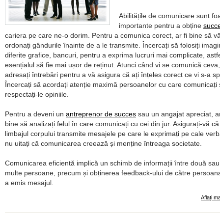
Abilitățile de comunicare sunt fo
importante pentru a obține
succ
cariera pe care ne-o dorim. Pentru a comunica corect, ar fi bine să v
ordonați gândurile înainte de a le transmite. Încercați să folosiți imagi
diferite grafice, bancuri, pentru a exprima lucruri mai complicate, astfe
esențialul să fie mai ușor de reținut. Atunci când vi se comunică ceva,
adresați întrebări pentru a vă asigura că ați înțeles corect ce vi s-a s
Încercați să acordați atenție maximă persoanelor cu care comunicați 
respectați-le opiniile.
Pentru a deveni un
antreprenor de succes
sau un angajat apreciat, ar
bine să analizați felul în care comunicați cu cei din jur. Asigurați-vă că
limbajul corpului transmite mesajele pe care le exprimați pe cale verb
nu uitați că comunicarea creează și menține întreaga societate.
Comunicarea eficientă implică un schimb de informații între două sa
multe persoane, precum și obținerea feedback-ului de către persoan
a emis mesajul.
Aflați m