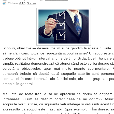
Etichete:
GTD
,
Succes
Scopuri, obiective — deseori rostim și ne gândim la aceste cuvinte. 
să ne clarificăm, totuși ce reprezintă scopul în sine? Un scop este 
trebuie obținut într-un interval anume de timp. Și dacă definiția pare a
simplă, realitatea demonstrează că atunci când este vorba despre sta
corectă a obiectivelor, apar mai multe nuanțe suplimentare. F
persoană trebuie să decidă dacă scopurile stabilite sunt persona
companiei în care lucrează, ale familiei sale, ale unui grup sau po
omenirii în general.
Mai întâi de toate trebuie să ne apreciem ce dorim să obținem.
întrebarea: «Cum să definim corect ceea ce ne dorim?» Atunc
scopurile vor fi atinse, cu siguranță veți înțelege și veți simți acest l
aici rezultă că scopul este măsurabil. Spre exemplu: «Îmi doresc să