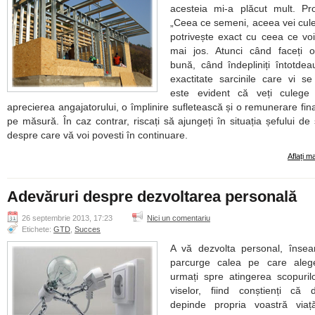
acesteia mi-a plăcut mult. Pr
„Ceea ce semeni, aceea vei cul
potrivește exact cu ceea ce voi
mai jos. Atunci când faceți o
bună, când îndepliniți întotde
exactitate sarcinile care vi se
este evident că veți culege 
aprecierea angajatorului, o împlinire sufletească și o remunerare fin
pe măsură. În caz contrar, riscați să ajungeți în situația șefului de 
despre care vă voi povesti în continuare.
Aflați m
Adevăruri despre dezvoltarea personală
26 septembrie 2013, 17:23
Nici un comentariu
Etichete:
GTD
,
Succes
A vă dezvolta personal, înse
parcurge calea pe care alege
urmați spre atingerea scopuril
viselor, fiind conștienți că 
depinde propria voastră viață