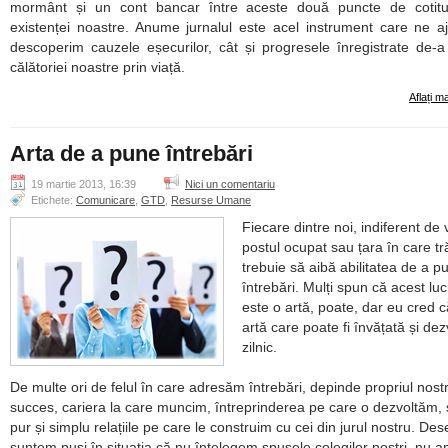
mormânt și un cont bancar între aceste două puncte de cotitu
existenței noastre. Anume jurnalul este acel instrument care ne a
descoperim cauzele eșecurilor, cât și progresele înregistrate de-a
călătoriei noastre prin viață.
Aflați m
Arta de a pune întrebări
19 martie 2013, 16:39
Nici un comentariu
Etichete:
Comunicare
,
GTD
,
Resurse Umane
Fiecare dintre noi, indiferent de 
postul ocupat sau țara în care tr
trebuie să aibă abilitatea de a p
întrebări. Mulți spun că acest luc
este o artă, poate, dar eu cred c
artă care poate fi învățată și dez
zilnic.
De multe ori de felul în care adresăm întrebări, depinde propriul nost
succes, cariera la care muncim, întreprinderea pe care o dezvoltăm,
pur și simplu relațiile pe care le construim cu cei din jurul nostru. Des
suntem puși în situația că nu înțelegem spusele colegilor noștri, nu 