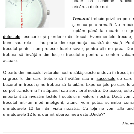
poate să schimbe radical
oricăruia dintre noi.
Trecutul
trebuie privit ca pe o 
și nu ca pe o armată. Nu trebui
luptăm până la moarte cu greș
defectele
, eșecurile și pierderile din trecut. Evenimentele trecute, 
bune sau rele — fac parte din experiența noastră de viață. Pent
trecutul poate fi un profesor foarte sever, pentru alții nu prea. Dar 
trebuie să învățăm din lecțiile trecutului pentru a conferi valoare
actuale.
O parte din miracolul viitorului nostru sălășluiește undeva în trecut, în 
și greșelile din care trebuie să învățăm sau în
succesele
de care
bucurat în trecut și nu trebuie să le uităm. Experiențele pe care le-a
se pot transforma în stăpânul sau servitorul nostru. De aceea, este 
important să investim lecțiile trecutului în viitorul nostru. Dacă vom
trecutul într-un mod inteligent, atunci vom putea schimba consi
următoarele 12 luni din viața noastră. Cu toții ne vom afla un
următoarele 12 luni, dar întrebarea mea este
Unde?
Aflați m