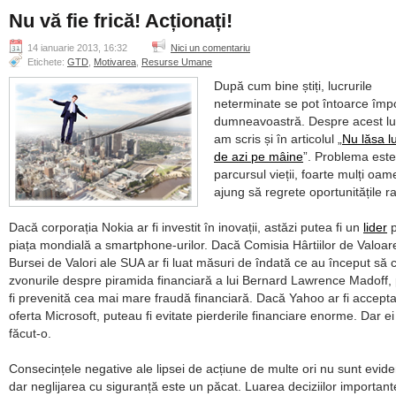
Nu vă fie frică! Acționați!
14 ianuarie 2013, 16:32
Nici un comentariu
Etichete:
GTD
,
Motivarea
,
Resurse Umane
După cum bine știți, lucrurile
neterminate se pot întoarce împo
dumneavoastră. Despre acest lu
am scris și în articolul „
Nu lăsa lu
de azi pe mâine
”. Problema este
parcursul vieții, foarte mulți oam
ajung să regrete oportunitățile ra
Dacă corporația Nokia ar fi investit în inovații, astăzi putea fi un
lider
p
piața mondială a smartphone-urilor. Dacă Comisia Hârtiilor de Valoare
Bursei de Valori ale SUA ar fi luat măsuri de îndată ce au început să c
zvonurile despre piramida financiară a lui Bernard Lawrence Madoff,
fi prevenită cea mai mare fraudă financiară. Dacă Yahoo ar fi accepta
oferta Microsoft, puteau fi evitate pierderile financiare enorme. Dar e
făcut-o.
Consecințele negative ale lipsei de acțiune de multe ori nu sunt evide
dar neglijarea cu siguranță este un păcat. Luarea deciziilor important