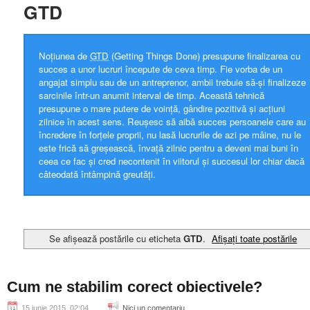
GTD
Noțiunea de
GTD
(Getting Things Done) presupune finalizarea cu
succes a unor lucruri începute de ceva timp. Fie vorba de un
angajat simplu sau de un antreprenor, ambii trebuie să-și finalizeze
sarcinile într-un anumit interval de timp. Această tehnică
presupune o mare putere de voință, gândire pozitivă și acțiuni
zilnice în acest sens. Reușesc să aibă succes persoanele care au
încredere în forțele proprii, nu lasă lucrurile de azi pe mâine, nu le
este frică să greșească, învață zilnic pentru a deveni mai buni în
ceea ce fac și cred necontenit în viitorul și succesul lor chiar dacă
câteodată întâmpină greutăți.
Se afișează postările cu eticheta
GTD
.
Afișați toate postările
Cum ne stabilim corect obiectivele?
15 iunie 2015, 02:04
Nici un comentariu