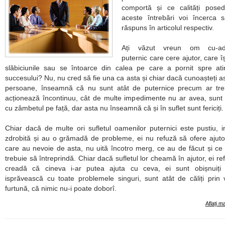
comportă și ce calități pose
aceste întrebări voi încerca 
răspuns în articolul respectiv.
Ați văzut vreun om cu-ad
puternic care cere ajutor, care îș
slăbiciunile sau se întoarce din calea pe care a pornit spre at
succesului? Nu, nu cred să fie una ca asta și chiar dacă cunoașteți as
persoane, înseamnă că nu sunt atât de puternice precum ar treb
acționează încontinuu, cât de multe impedimente nu ar avea, sun
cu zâmbetul pe față, dar asta nu înseamnă că și în suflet sunt fericiți.
Chiar dacă de multe ori sufletul oamenilor puternici este pustiu, 
zdrobită și au o grămadă de probleme, ei nu refuză să ofere ajuto
care au nevoie de asta, nu uită încotro merg, ce au de făcut și ce 
trebuie să întreprindă. Chiar dacă sufletul lor cheamă în ajutor, ei re
creadă că cineva i-ar putea ajuta cu ceva, ei sunt obișnuiți
isprăvească cu toate problemele singuri, sunt atât de căliți prin 
furtună, că nimic nu-i poate doborî.
Aflați m