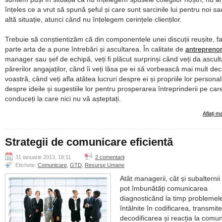
înțeles ce a vrut să spună șeful și care sunt sarcinile lui pentru noi sa
altă situație, atunci când nu înțelegem cerințele clienților.
Trebuie să conștientizăm că din componentele unei discuții reușite, f
parte arta de a pune întrebări și ascultarea. În calitate de
antreprenor
manager sau șef de echipă, veți fi plăcut surprinși când veți da ascul
părerilor angajaților, când îi veți lăsa pe ei să vorbească mai mult dec
voastră, când veți afla atâtea lucruri despre ei și propriile lor personali
despre ideile și sugestiile lor pentru prosperarea întreprinderii pe car
conduceți la care nici nu vă așteptați.
Aflați m
Strategii de comunicare eficientă
31 ianuarie 2013, 18:11
2 comentarii
Etichete:
Comunicare
,
GTD
,
Resurse Umane
Atât managerii, cât și subalternii 
pot îmbunătăți comunicarea
diagnosticând la timp problemel
întâlnite în codificarea, transmit
decodificarea și reacția la comun