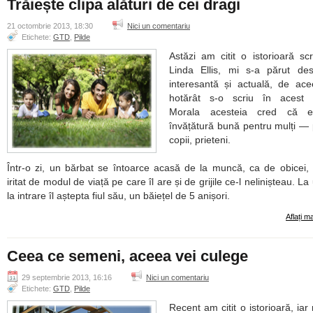
Trăiește clipa alături de cei dragi
21 octombrie 2013, 18:30
Nici un comentariu
Etichete:
GTD
,
Pilde
Astăzi am citit o istorioară sc
Linda Ellis, mi s-a părut des
interesantă și actuală, de ac
hotărât s-o scriu în acest ar
Morala acesteia cred că 
învățătură bună pentru mulți — p
copii, prieteni.
Într-o zi, un bărbat se întoarce acasă de la muncă, ca de obicei, 
iritat de modul de viață pe care îl are și de grijile ce-l nelinișteau. L
la intrare îl aștepta fiul său, un băiețel de 5 anișori.
Aflați m
Ceea ce semeni, aceea vei culege
29 septembrie 2013, 16:16
Nici un comentariu
Etichete:
GTD
,
Pilde
Recent am citit o istorioară, iar