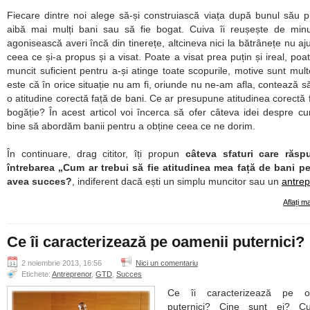
Fiecare dintre noi alege să-și construiască viața după bunul său p
aibă mai mulți bani sau să fie bogat. Cuiva îi reușește de min
agonisească averi încă din tinerețe, altcineva nici la bătrânețe nu aj
ceea ce și-a propus și a visat. Poate a visat prea puțin și ireal, poa
muncit suficient pentru a-și atinge toate scopurile, motive sunt mult
este că în orice situație nu am fi, oriunde nu ne-am afla, contează 
o atitudine corectă față de bani. Ce ar presupune atitudinea corectă 
bogăție? În acest articol voi încerca să ofer câteva idei despre cu
bine să abordăm banii pentru a obține ceea ce ne dorim.
În continuare, drag cititor, îți propun
câteva sfaturi care răsp
întrebarea „Cum ar trebui să fie atitudinea mea față de bani p
avea succes?
, indiferent dacă ești un simplu muncitor sau un
antrep
Aflați m
Ce îi caracterizează pe oamenii puternici?
2 noiembrie 2013, 16:56
Nici un comentariu
Etichete:
Antreprenor
,
GTD
,
Succes
Ce îi caracterizează pe o
puternici? Cine sunt ei? 