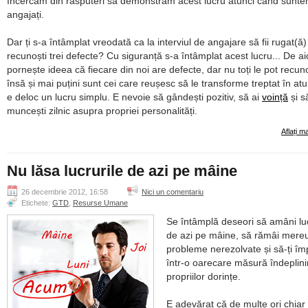
încercăm din răsputeri să demonstrăm acest lucru atunci când sunt
angajați.
Dar ți s-a întâmplat vreodată ca la interviul de angajare să fii rugat(ă) 
recunoști trei defecte? Cu siguranță s-a întâmplat acest lucru... De ai
pornește ideea că fiecare din noi are defecte, dar nu toți le pot recun
însă și mai puțini sunt cei care reușesc să le transforme treptat în atu
e deloc un lucru simplu. E nevoie să gândești pozitiv, să ai
voință
și s
muncești zilnic asupra propriei personalități.
Aflați m
Nu lăsa lucrurile de azi pe mâine
26 decembrie 2012, 16:58
Nici un comentariu
Etichete:
GTD
,
Resurse Umane
Se întâmplă deseori să amâni luc
de azi pe mâine, să rămâi mere
probleme nerezolvate și să-ți împ
într-o oarecare măsură îndeplini
propriilor dorințe.
E adevărat că de multe ori chiar