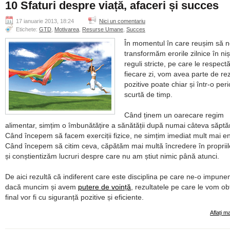
10 Sfaturi despre viață, afaceri și succes
17 ianuarie 2013, 18:24
Nici un comentariu
Etichete:
GTD
,
Motivarea
,
Resurse Umane
,
Succes
În momentul în care reușim să 
transformăm erorile zilnice în niș
reguli stricte, pe care le respect
fiecare zi, vom avea parte de rez
pozitive poate chiar și într-o per
scurtă de timp.
Când ținem un oarecare regim
alimentar, simțim o îmbunătățire a sănătății după numai câteva săpt
Când începem să facem exerciții fizice, ne simțim imediat mult mai en
Când începem să citim ceva, căpătăm mai multă încredere în propriil
și conștientizăm lucruri despre care nu am știut nimic până atunci.
De aici rezultă că indiferent care este disciplina pe care ne-o impune
dacă muncim și avem
putere de voință
, rezultatele pe care le vom ob
final vor fi cu siguranță pozitive și eficiente.
Aflați m