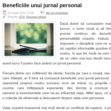
Beneficiile unui jurnal personal
23 martie 2013, 10:29
Nici un comentariu
Etichete:
GTD
,
Resurse Umane
Dacă dorim să cunoaștem mai
lucruri, o lume nouă și să fim
proces continuu de dezvol
personalității noastre, trebui
impunem o disciplină care ne v
să captăm informațiile pozitive di
nostru, în așa fel, încât ne vom
de un viitor mai bun decât trecut
acest lucru îl putem face având un jurnal personal.
Fiecare dintre noi, indiferent de vârsta, funcția pe care o ocupă, sau 
care trăiește, ar fi bine să cunoască beneficiile unui jurnal personal.
reprezintă propriul nostru scenariu scris de mână, cu propriile 
cuvinte, care înfățișează experiențe, idei, dorințe și concluzii
oamenii și evenimentele care ne-au influențat viața. Altfel spus, un j
o colecție de observații și descoperiri despre viața unei persoane.
Viața noastră înseamnă mai mult decât un certificat de naștere, o pi