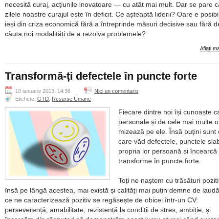
necesită curaj, acțiunile inovatoare — cu atât mai mult. Dar se pare c
zilele noastre curajul este în deficit. Ce așteaptă liderii? Oare e posibi
ieși din criza economică fără a întreprinde măsuri decisive sau fără d
căuta noi modalități de a rezolva problemele?
Aflați m
Transformă-ți defectele în puncte forte
10 ianuarie 2013, 14:36
Nici un comentariu
Etichete:
GTD
,
Resurse Umane
Fiecare dintre noi își cunoaște cal
personale și de cele mai multe o
mizează pe ele. Însă puțini sunt 
care văd defectele, punctele sla
propria lor persoană și încearcă 
transforme în puncte forte.
Toți ne naștem cu trăsături poziti
însă pe lângă acestea, mai există și calități mai puțin demne de laudă
ce ne caracterizează pozitiv se regăsește de obicei într-un CV:
perseverență, amabilitate, rezistență la condiții de stres, ambiție, și