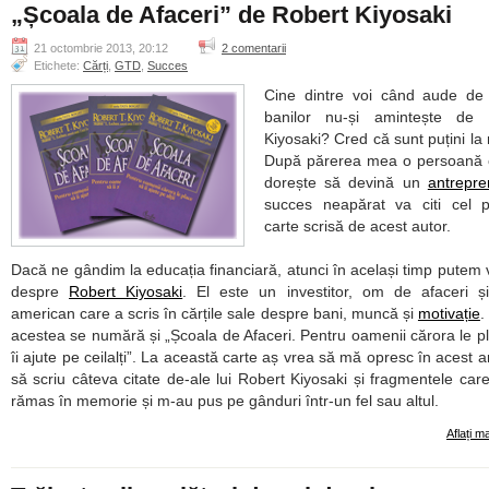
„Școala de Afaceri” de Robert Kiyosaki
21 octombrie 2013, 20:12
2 comentarii
Etichete:
Cărți
,
GTD
,
Succes
Cine dintre voi când aude de 
banilor nu-și amintește de 
Kiyosaki? Cred că sunt puțini la
După părerea mea o persoană c
dorește să devină un
antrepre
succes neapărat va citi cel p
carte scrisă de acest autor.
Dacă ne gândim la educația financiară, atunci în același timp putem v
despre
Robert Kiyosaki
. El este un investitor, om de afaceri ș
american care a scris în cărțile sale despre bani, muncă și
motivație
.
acestea se numără și „Școala de Afaceri. Pentru oamenii cărora le p
îi ajute pe ceilalți”. La această carte aș vrea să mă opresc în acest art
să scriu câteva citate de-ale lui Robert Kiyosaki și fragmentele car
rămas în memorie și m-au pus pe gânduri într-un fel sau altul.
Aflați m