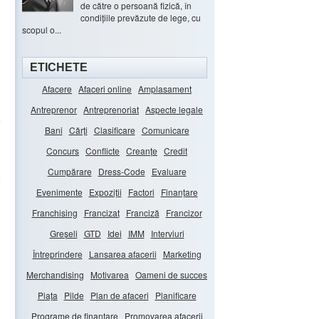
de către o persoană fizică, în
condițiile prevăzute de lege, cu
scopul o...
ETICHETE
Afacere
Afaceri online
Amplasament
Antreprenor
Antreprenoriat
Aspecte legale
e
Bani
Cărți
Clasificare
Comunicare
Concurs
Conflicte
Creanțe
Credit
Cumpărare
Dress-Code
Evaluare
e
Evenimente
Expoziții
Factori
Finanțare
Franchising
Francizat
Franciză
Francizor
Greșeli
GTD
Idei
IMM
Interviuri
Întreprindere
Lansarea afacerii
Marketing
Merchandising
Motivarea
Oameni de succes
Piața
Pilde
Plan de afaceri
Planificare
Programe de finanțare
Promovarea afacerii