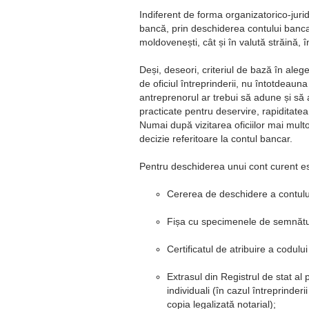
Indiferent de forma organizatorico-jurid
bancă, prin deschiderea contului bancar
moldovenești, cât și în valută străină, î
Deși, deseori, criteriul de bază în ale
de oficiul întreprinderii, nu întotdeaun
antreprenorul ar trebui să adune și să a
practicate pentru deservire, rapiditatea 
Numai după vizitarea oficiilor mai multor
decizie referitoare la contul bancar.
Pentru deschiderea unui cont curent 
Cererea de deschidere a contului,
Fișa cu specimenele de semnături
Certificatul de atribuire a codului
Extrasul din Registrul de stat al 
individuali (în cazul întreprinderi
copia legalizată notarial);