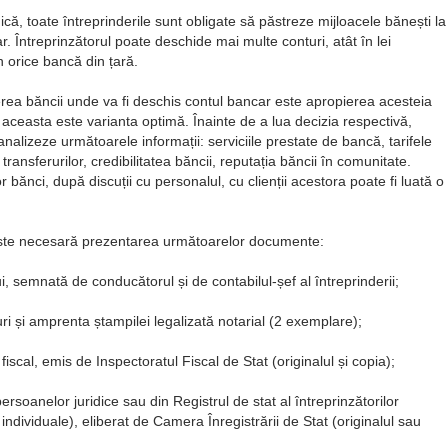
ică, toate întreprinderile sunt obligate să păstreze mijloacele bănești la
. Întreprinzătorul poate deschide mai multe conturi, atât în lei
n orice bancă din țară.
gerea băncii unde va fi deschis contul bancar este apropierea acesteia
a aceasta este varianta optimă. Înainte de a lua decizia respectivă,
nalizeze următoarele informații: serviciile prestate de bancă, tarifele
transferurilor, credibilitatea băncii, reputația băncii în comunitate.
 bănci, după discuții cu personalul, cu clienții acestora poate fi luată o
este necesară prezentarea următoarelor documente:
 semnată de conducătorul și de contabilul-șef al întreprinderii;
 și amprenta ștampilei legalizată notarial (2 exemplare);
 fiscal, emis de Inspectoratul Fiscal de Stat (originalul și copia);
persoanelor juridice sau din Registrul de stat al întreprinzătorilor
i individuale), eliberat de Camera Înregistrării de Stat (originalul sau