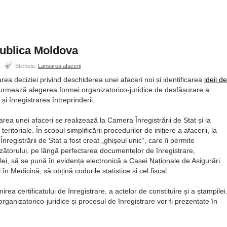
epublica Moldova
Etichete:
Lansarea afacerii
rea deciziei privind deschiderea unei afaceri noi și identificarea
ideii de
 urmează alegerea formei organizatorico-juridice de desfășurare a
ii și înregistrarea întreprinderii.
rarea unei afaceri se realizează la Camera Înregistrării de Stat și la
ei teritoriale. În scopul simplificării procedurilor de inițiere a afacerii, la
nregistrării de Stat a fost creat
ghișeul unic
, care îi permite
nzătorului, pe lângă perfectarea documentelor de înregistrare,
lei, să se pună în evidența electronică a Casei Naționale de Asigurări
n Medicină, să obțină codurile statistice și cel fiscal.
rea certificatului de înregistrare, a actelor de constituire și a ștampilei
rganizatorico-juridice și procesul de înregistrare vor fi prezentate în