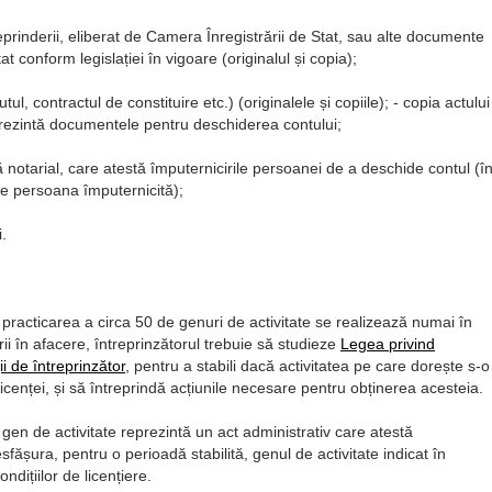
reprinderii, eliberat de Camera Înregistrării de Stat, sau alte documente
t conform legislației în vigoare (originalul și copia);
l, contractul de constituire etc.) (originalele și copiile); - copia actului
prezintă documentele pentru deschiderea contului;
tă notarial, care atestă împuternicirile persoanei de a deschide contul (î
re persoana împuternicită);
.
 practicarea a circa 50 de genuri de activitate se realizează numai în
ii în afacere, întreprinzătorul trebuie să studieze
Legea privind
ii de întreprinzător
, pentru a stabili dacă activitatea pe care dorește s-o
cenței, și să întreprindă acțiunile necesare pentru obținerea acesteia.
gen de activitate reprezintă un act administrativ care atestă
esfășura, pentru o perioadă stabilită, genul de activitate indicat în
dițiilor de licențiere.