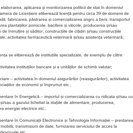
 elaborarea, aplicarea și monitorizarea politicii de stat în domeniul
Camera de Licențiere eliberează licență pentru circa 39 de domenii de
audit; fabricarea, păstrarea și comercializarea angro a berii; transportul
area plantațiilor pomicole, bacifere și viticole; producerea și/sau
de înmulțire și săditor; construcțiile de clădiri și/sau construcțiile
le; activitatea farmaceutică veterinară și/sau asistența veterinară;
cența se eliberează de instituțiile specializate, de exemplu de către:
itatea instituțiilor bancare și a unităților de schimb valutar;
are – activitatea în domeniul asigurărilor (reasigurărilor); activitatea
ociațiilor de economii și împrumut etc.;
ntare în Energetică – importul și comercializarea cu ridicata și/sau cu
i/sau a gazului lichefiat la stațiile de alimentare; producerea,
rea energiei electrice etc.;
ntare în Comunicații Electronice și Tehnologia Informației – prestarea
au mobilă; transmisiuni de date; furnizarea serviciului de acces la
diovizuale etc.;