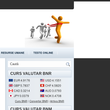
RESURSE UMANE
TESTE ONLINE
CURS VALUTAR BNR
EUR
4.9176
USD
4.1551
GBP
5.7837
CHF
4.5820
CAD
3.3214
AUD
3.0793
JPY
0.0379
NOK
0.4708
Curs BNR
|
Convertor BNR
|
Arhiva BNR
CURS VALUTAR BNM