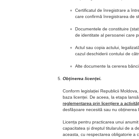
Certificatul de înregistrare a înt
care confirmă înregistrarea de sta
Documentele de constituire (statutu
de identitate al persoanei care 
Actul sau copia actului, legaliza
cazul deschiderii contului de căt
Alte documente la cererea băncii
Obținerea licenței.
Conform legislației Republicii Moldova,
baza licenței. De aceea, la etapa lansăr
reglementarea prin licențiere a activităț
desfășoare necesită sau nu obținerea li
Licența pentru practicarea unui anumit 
capacitatea și dreptul titularului de a d
aceasta, cu respectarea obligatorie a con