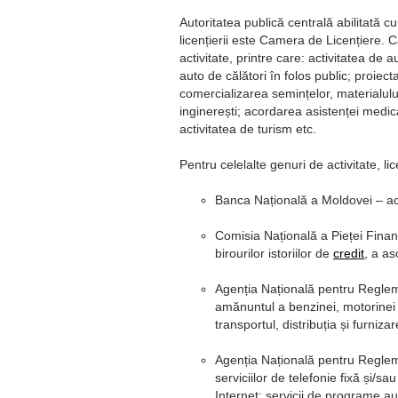
Autoritatea publică centrală abilitată cu
licențierii este Camera de Licențiere. 
activitate, printre care: activitatea de 
auto de călători în folos public; proiect
comercializarea semințelor, materialului 
inginerești; acordarea asistenței medica
activitatea de turism etc.
Pentru celelalte genuri de activitate, li
Banca Națională a Moldovei – activ
Comisia Națională a Pieței Financi
birourilor istoriilor de
credit
, a as
Agenția Națională pentru Regleme
amănuntul a benzinei, motorinei ș
transportul, distribuția și furniza
Agenția Națională pentru Regleme
serviciilor de telefonie fixă și/s
Internet; servicii de programe au