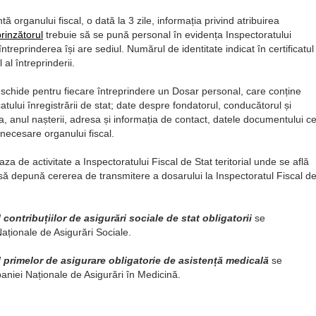
ă organului fiscal, o dată la 3 zile, informația privind atribuirea
prinzătorul
trebuie să se pună personal în evidența Inspectoratului
întreprinderea își are sediul. Numărul de identitate indicat în certificatul
 al întreprinderii.
 deschide pentru fiecare întreprindere un Dosar personal, care conține
icatului înregistrării de stat; date despre fondatorul, conducătorul și
, anul nașterii, adresa și informația de contact, datele documentului c
 necesare organului fiscal.
aza de activitate a Inspectoratului Fiscal de Stat teritorial unde se află
t să depună cererea de transmitere a dosarului la Inspectoratul Fiscal d
l contribuțiilor de asigurări sociale de stat obligatorii
se
 Naționale de Asigurări Sociale.
 al primelor de asigurare obligatorie de asistență medicală
se
paniei Naționale de Asigurări în Medicină.