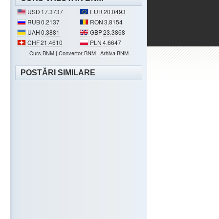
USD
17.3737
EUR
20.0493
RUB
0.2137
RON
3.8154
UAH
0.3881
GBP
23.3868
CHF
21.4610
PLN
4.6647
Curs BNM
|
Convertor BNM
|
Arhiva BNM
POSTĂRI SIMILARE
.