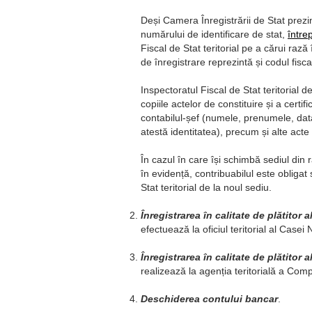
Deși Camera Înregistrării de Stat prezint
numărului de identificare de stat,
între
Fiscal de Stat teritorial pe a cărui rază 
de înregistrare reprezintă și codul fiscal
Inspectoratul Fiscal de Stat teritorial
copiile actelor de constituire și a certif
contabilul-șef (numele, prenumele, data
atestă identitatea), precum și alte acte
În cazul în care își schimbă sediul din r
în evidență, contribuabilul este obliga
Stat teritorial de la noul sediu.
Înregistrarea în calitate de plătitor a
efectuează la oficiul teritorial al Casei
Înregistrarea în calitate de plătitor
realizează la agenția teritorială a Com
Deschiderea contului bancar
.