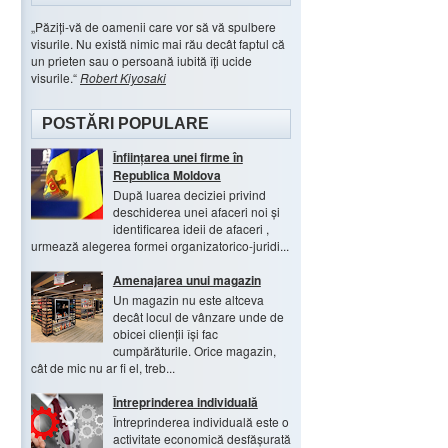
Păziți-vă de oamenii care vor să vă spulbere
visurile. Nu există nimic mai rău decât faptul că
un prieten sau o persoană iubită îți ucide
visurile.
Robert Kiyosaki
POSTĂRI POPULARE
Înființarea unei firme în
Republica Moldova
După luarea deciziei privind
deschiderea unei afaceri noi și
identificarea ideii de afaceri ,
urmează alegerea formei organizatorico-juridi...
Amenajarea unui magazin
Un magazin nu este altceva
decât locul de vânzare unde de
obicei clienții își fac
cumpărăturile. Orice magazin,
cât de mic nu ar fi el, treb...
Întreprinderea individuală
Întreprinderea individuală este o
activitate economică desfășurată