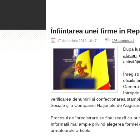
Înființarea unei firme în R
17 decembrie 2012, 16:47
198 comentarii
După lua
afaceri
,
activităț
Înregist
oficiile 
Camera Î
întrepri
verificarea denumirii și confecționarea ștampi
Sociale și a Companiei Naționale de Asigurări î
Procesul de înregistrare se finalizează cu primi
Informații mai ample privind alegerea formei o
următoarele articole.