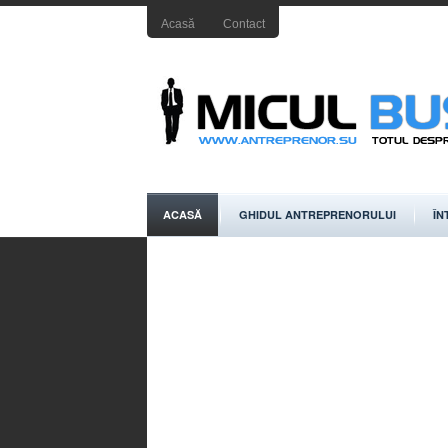
Acasă
Contact
ACASĂ
GHIDUL ANTREPRENORULUI
ÎN