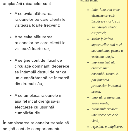
reușite includ:
amplasării raioanelor sunt:
linia: folosirea unor
A se evita alăturarea
elemente care să
raioanelor pe care clienții le
încadreze marfa sau
vizitează foarte frecvent;
să îndrepte atenția
asupra ei;
A se evita alăturarea
scala: folosirea
raioanelor pe care clienții le
suporturilor mai mici
vizitează foarte rar;
sau mai mari pentru a
evidenția marfa;
A se ține cont de fluxul de
impresia teatrală:
circulație dominant, deoarece
crearea unui
se întâmplă destul de rar ca
ansamblu teatral cu
un cumpărător să se întoarcă
poziționarea
din drumul său;
produselor în centrul
scenei;
A se amplasa raioanele în
umorul: crearea unei
așa fel încât clienții să-și
scene vesele;
efectueze cu ușurință
realismul: crearea
cumpărăturile.
unei scene reale de
viață;
În amplasarea raioanelor trebuie să
repetiția: multiplicarea
se țină cont de comportamentul