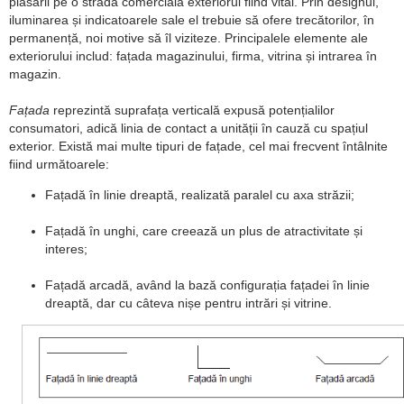
plasării pe o stradă comercială exteriorul fiind vital. Prin designul,
iluminarea și indicatoarele sale el trebuie să ofere trecătorilor, în
permanență, noi motive să îl viziteze. Principalele elemente ale
exteriorului includ: fațada magazinului, firma, vitrina și intrarea în
magazin.
Fațada
reprezintă suprafața verticală expusă potențialilor
consumatori, adică linia de contact a unității în cauză cu spațiul
exterior. Există mai multe tipuri de fațade, cel mai frecvent întâlnite
fiind următoarele:
Fațadă în linie dreaptă, realizată paralel cu axa străzii;
Fațadă în unghi, care creează un plus de atractivitate și
interes;
Fațadă arcadă, având la bază configurația fațadei în linie
dreaptă, dar cu câteva nișe pentru intrări și vitrine.