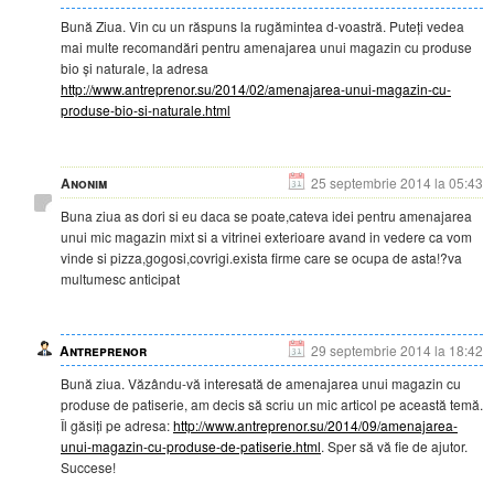
Bună Ziua. Vin cu un răspuns la rugămintea d-voastră. Puteți vedea
mai multe recomandări pentru amenajarea unui magazin cu produse
bio și naturale, la adresa
http://www.antreprenor.su/2014/02/amenajarea-unui-magazin-cu-
produse-bio-si-naturale.html
Anonim
25 septembrie 2014 la 05:43
Buna ziua as dori si eu daca se poate,cateva idei pentru amenajarea
unui mic magazin mixt si a vitrinei exterioare avand in vedere ca vom
vinde si pizza,gogosi,covrigi.exista firme care se ocupa de asta!?va
multumesc anticipat
Antreprenor
29 septembrie 2014 la 18:42
Bună ziua. Văzându-vă interesată de amenajarea unui magazin cu
produse de patiserie, am decis să scriu un mic articol pe această temă.
Îl găsiți pe adresa:
http://www.antreprenor.su/2014/09/amenajarea-
unui-magazin-cu-produse-de-patiserie.html
. Sper să vă fie de ajutor.
Succese!