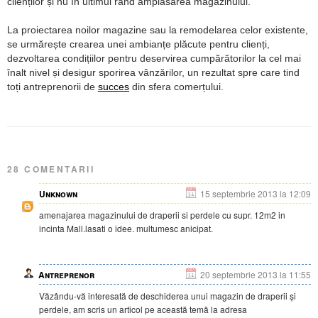
clienților și nu în ultimul rând amplasarea magazinului.
La proiectarea noilor magazine sau la remodelarea celor existente,
se urmărește crearea unei ambianțe plăcute pentru clienți,
dezvoltarea condițiilor pentru deservirea cumpărătorilor la cel mai
înalt nivel și desigur sporirea vânzărilor, un rezultat spre care tind
toți antreprenorii de
succes
din sfera comerțului.
28 COMENTARII
Unknown
15 septembrie 2013 la 12:09
amenajarea magazinului de draperii si perdele cu supr. 12m2 in
incinta Mall.lasati o idee. multumesc anicipat.
Antreprenor
20 septembrie 2013 la 11:55
Văzându-vă interesată de deschiderea unui magazin de draperii și
perdele, am scris un articol pe această temă la adresa