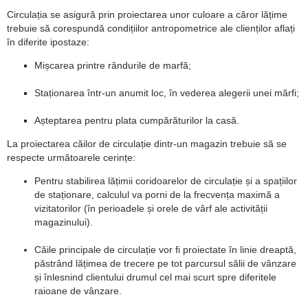
Circulația se asigură prin proiectarea unor culoare a căror lățime
trebuie să corespundă condițiilor antropometrice ale clienților aflați
în diferite ipostaze:
Mișcarea printre rândurile de marfă;
Staționarea într-un anumit loc, în vederea alegerii unei mărfi;
Așteptarea pentru plata cumpărăturilor la casă.
La proiectarea căilor de circulație dintr-un magazin trebuie să se
respecte următoarele cerințe:
Pentru stabilirea lățimii coridoarelor de circulație și a spațiilor
de staționare, calculul va porni de la frecvența maximă a
vizitatorilor (în perioadele și orele de vârf ale activității
magazinului).
Căile principale de circulație vor fi proiectate în linie dreaptă,
păstrând lățimea de trecere pe tot parcursul sălii de vânzare
și înlesnind clientului drumul cel mai scurt spre diferitele
raioane de vânzare.