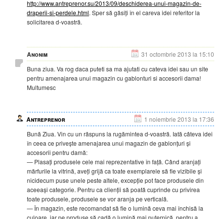
http://www.antreprenor.su/2013/09/deschiderea-unui-magazin-de-
draperii-si-perdele.html
. Sper să găsiți în el careva idei referitor la
solicitarea d-voastră.
Anonim
31 octombrie 2013 la 15:10
Buna ziua. Va rog daca puteti sa ma ajutati cu cateva idei sau un site
pentru amenajarea unui magazin cu gablonturi si accesorii dama!
Multumesc
Antreprenor
1 noiembrie 2013 la 17:36
Bună Ziua. Vin cu un răspuns la rugămintea d-voastră. Iată câteva idei
în ceea ce privește amenajarea unui magazin de gablonțuri și
accesorii pentru damă:
— Plasați produsele cele mai reprezentative în față. Când aranjați
mărfurile la vitrină, aveți grijă ca toate exemplarele să fie vizibile și
nicidecum puse unele peste altele, excepție pot face produsele din
aceeași categorie. Pentru ca clienții să poată cuprinde cu privirea
toate produsele, produsele se vor aranja pe verticală.
— În magazin, este recomandat să fie o lumină ceva mai închisă la
culoare, iar pe produse să cadă o lumină mai puternică, pentru a