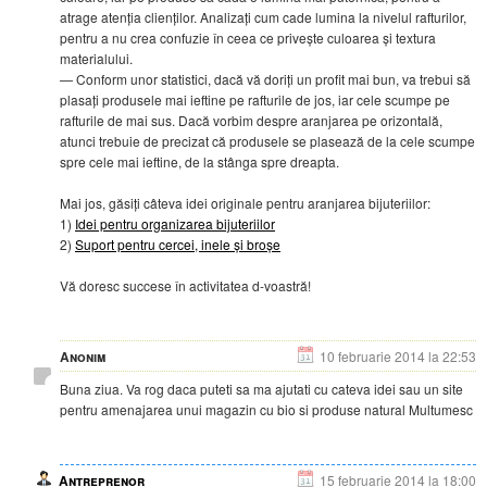
atrage atenția clienților. Analizați cum cade lumina la nivelul rafturilor,
pentru a nu crea confuzie în ceea ce privește culoarea și textura
materialului.
— Conform unor statistici, dacă vă doriți un profit mai bun, va trebui să
plasați produsele mai ieftine pe rafturile de jos, iar cele scumpe pe
rafturile de mai sus. Dacă vorbim despre aranjarea pe orizontală,
atunci trebuie de precizat că produsele se plasează de la cele scumpe
spre cele mai ieftine, de la stânga spre dreapta.
Mai jos, găsiți câteva idei originale pentru aranjarea bijuteriilor:
1)
Idei pentru organizarea bijuteriilor
2)
Suport pentru cercei, inele și broșe
Vă doresc succese în activitatea d-voastră!
Anonim
10 februarie 2014 la 22:53
Buna ziua. Va rog daca puteti sa ma ajutati cu cateva idei sau un site
pentru amenajarea unui magazin cu bio si produse natural Multumesc
Antreprenor
15 februarie 2014 la 18:00