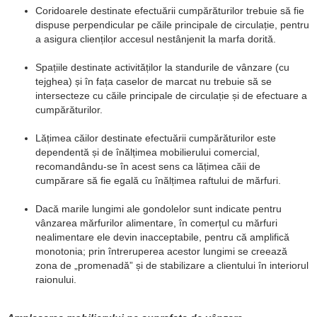
Coridoarele destinate efectuării cumpărăturilor trebuie să fie
dispuse perpendicular pe căile principale de circulație, pentru
a asigura clienților accesul nestânjenit la marfa dorită.
Spațiile destinate activităților la standurile de vânzare (cu
tejghea) și în fața caselor de marcat nu trebuie să se
intersecteze cu căile principale de circulație și de efectuare a
cumpărăturilor.
Lățimea căilor destinate efectuării cumpărăturilor este
dependentă și de înălțimea mobilierului comercial,
recomandându-se în acest sens ca lățimea căii de
cumpărare să fie egală cu înălțimea raftului de mărfuri.
Dacă marile lungimi ale gondolelor sunt indicate pentru
vânzarea mărfurilor alimentare, în comerțul cu mărfuri
nealimentare ele devin inacceptabile, pentru că amplifică
monotonia; prin întreruperea acestor lungimi se creează
zona de „promenadă” și de stabilizare a clientului în interiorul
raionului.