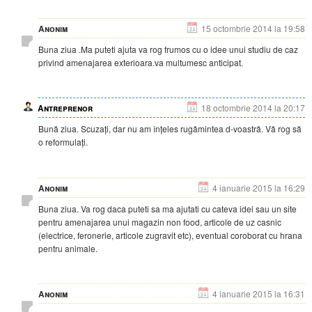
Anonim
15 octombrie 2014 la 19:58
Buna ziua .Ma puteti ajuta va rog frumos cu o idee unui studiu de caz
privind amenajarea exterioara.va multumesc anticipat.
Antreprenor
18 octombrie 2014 la 20:17
Bună ziua. Scuzați, dar nu am înțeles rugămintea d-voastră. Vă rog să
o reformulați.
Anonim
4 ianuarie 2015 la 16:29
Buna ziua. Va rog daca puteti sa ma ajutati cu cateva idei sau un site
pentru amenajarea unui magazin non food, articole de uz casnic
(electrice, feronerie, articole zugravit etc), eventual coroborat cu hrana
pentru animale.
Anonim
4 ianuarie 2015 la 16:31