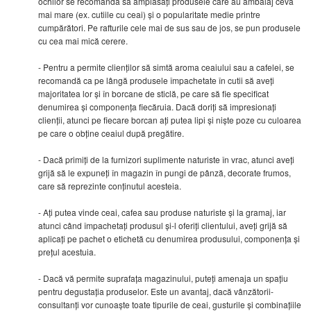
ochilor se recomandă să amplasați produsele care au ambalaj ceva
mai mare (ex. cutiile cu ceai) și o popularitate medie printre
cumpărători. Pe rafturile cele mai de sus sau de jos, se pun produsele
cu cea mai mică cerere.
- Pentru a permite clienților să simtă aroma ceaiului sau a cafelei, se
recomandă ca pe lângă produsele împachetate în cutii să aveți
majoritatea lor și în borcane de sticlă, pe care să fie specificat
denumirea și componența fiecăruia. Dacă doriți să impresionați
clienții, atunci pe fiecare borcan ați putea lipi și niște poze cu culoarea
pe care o obține ceaiul după pregătire.
- Dacă primiți de la furnizori suplimente naturiste în vrac, atunci aveți
grijă să le expuneți în magazin în pungi de pânză, decorate frumos,
care să reprezinte conținutul acesteia.
- Ați putea vinde ceai, cafea sau produse naturiste și la gramaj, iar
atunci când împachetați produsul și-l oferiți clientului, aveți grijă să
aplicați pe pachet o etichetă cu denumirea produsului, componența și
prețul acestuia.
- Dacă vă permite suprafața magazinului, puteți amenaja un spațiu
pentru degustația produselor. Este un avantaj, dacă vânzătorii-
consultanți vor cunoaște toate tipurile de ceai, gusturile și combinațiile