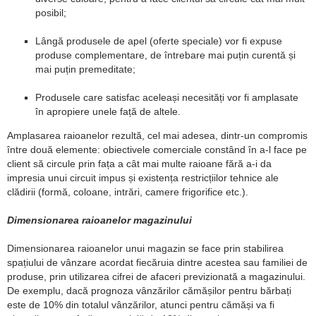
posibil;
Lângă produsele de apel (oferte speciale) vor fi expuse
produse complementare, de întrebare mai puțin curentă și
mai puțin premeditate;
Produsele care satisfac aceleași necesități vor fi amplasate
în apropiere unele față de altele.
Amplasarea raioanelor rezultă, cel mai adesea, dintr-un compromis
între două elemente: obiectivele comerciale constând în a-l face pe
client să circule prin fața a cât mai multe raioane fără a-i da
impresia unui circuit impus și existența restricțiilor tehnice ale
clădirii (formă, coloane, intrări, camere frigorifice etc.).
Dimensionarea raioanelor magazinului
Dimensionarea raioanelor unui magazin se face prin stabilirea
spațiului de vânzare acordat fiecăruia dintre acestea sau familiei de
produse, prin utilizarea cifrei de afaceri previzionată a magazinului.
De exemplu, dacă prognoza vânzărilor cămășilor pentru bărbați
este de 10% din totalul vânzărilor, atunci pentru cămăși va fi