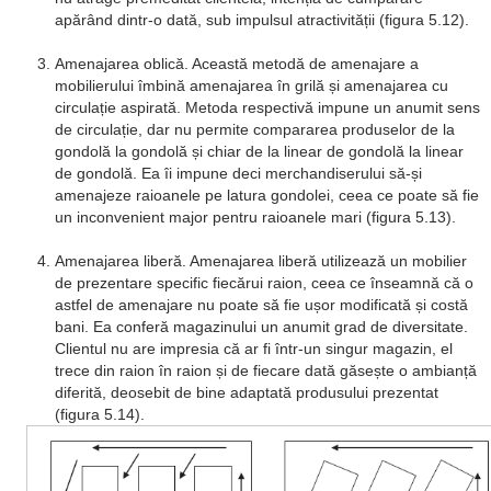
apărând dintr-o dată, sub impulsul atractivității (figura 5.12).
Amenajarea oblică. Această metodă de amenajare a
mobilierului îmbină amenajarea în grilă și amenajarea cu
circulație aspirată. Metoda respectivă impune un anumit sens
de circulație, dar nu permite compararea produselor de la
gondolă la gondolă și chiar de la linear de gondolă la linear
de gondolă. Ea îi impune deci merchandiserului să-și
amenajeze raioanele pe latura gondolei, ceea ce poate să fie
un inconvenient major pentru raioanele mari (figura 5.13).
Amenajarea liberă. Amenajarea liberă utilizează un mobilier
de prezentare specific fiecărui raion, ceea ce înseamnă că o
astfel de amenajare nu poate să fie ușor modificată și costă
bani. Ea conferă magazinului un anumit grad de diversitate.
Clientul nu are impresia că ar fi într-un singur magazin, el
trece din raion în raion și de fiecare dată găsește o ambianță
diferită, deosebit de bine adaptată produsului prezentat
(figura 5.14).