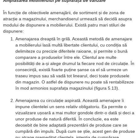
Amplasarea mobilierului pe suprafața de vânzare
În funcție de obiectivele amenajării, de sortiment și de zona de
atracție a magazinului, merchandiserul urmează să decidă asupra
modului de dispunere a mobilierului. Există patru mari stiluri de
dispunere:
Amenajarea dreaptă în grilă. Această metodă de amenajare
a mobilierului lasă multă libertate clientului, cu condiția să
delimiteze cu precizie diferitele raioane, și permite o bună
comparare a produselor între ele. Clientul are multe
posibilități de a-și alege drumul la fiecare nod de circulație. În
consecință, există foarte puține șanse ca el să urmeze un
traseu impus sau să vadă tot linearul, deci toate produsele
din magazin. O astfel de dispunere nu poate să rentabilizeze
în mod armonios suprafața magazinului (figura 5.13).
Amenajarea cu circulație aspirată. Această amenajare îi
impune clientelei un sens relativ obligatoriu. Ea permite o
vizualizare ușoară a mai multor gondole dintr-o dată și deci a
unor produse de natură diferită. În concluzie, ea este
deosebit de bine adaptată prezentării de produse care se
cumpără din impuls. După cum se știe, acest gen de produse
nu atrage premeditat clientela, intenția de cumpărare