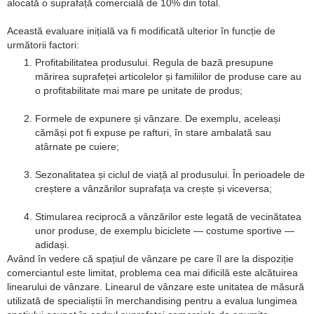
alocată o suprafață comercială de 10% din total.
Această evaluare inițială va fi modificată ulterior în funcție de
următorii factori:
Profitabilitatea produsului. Regula de bază presupune
mărirea suprafeței articolelor și familiilor de produse care au
o profitabilitate mai mare pe unitate de produs;
Formele de expunere și vânzare. De exemplu, aceleași
cămăși pot fi expuse pe rafturi, în stare ambalată sau
atârnate pe cuiere;
Sezonalitatea și ciclul de viață al produsului. În perioadele de
creștere a vânzărilor suprafața va crește și viceversa;
Stimularea reciprocă a vânzărilor este legată de vecinătatea
unor produse, de exemplu biciclete — costume sportive —
adidași.
Având în vedere că spațiul de vânzare pe care îl are la dispoziție
comerciantul este limitat, problema cea mai dificilă este alcătuirea
linearului de vânzare. Linearul de vânzare este unitatea de măsură
utilizată de specialiștii în merchandising pentru a evalua lungimea