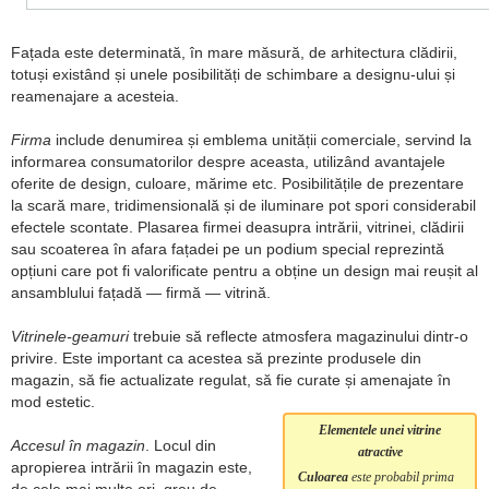
Fațada este determinată, în mare măsură, de arhitectura clădirii,
totuși existând și unele posibilități de schimbare a designu-ului și
reamenajare a acesteia.
Firma
include denumirea și emblema unității comerciale, servind la
informarea consumatorilor despre aceasta, utilizând avantajele
oferite de design, culoare, mărime etc. Posibilitățile de prezentare
la scară mare, tridimensională și de iluminare pot spori considerabil
efectele scontate. Plasarea firmei deasupra intrării, vitrinei, clădirii
sau scoaterea în afara fațadei pe un podium special reprezintă
opțiuni care pot fi valorificate pentru a obține un design mai reușit al
ansamblului fațadă — firmă — vitrină.
Vitrinele-geamuri
trebuie să reflecte atmosfera magazinului dintr-o
privire. Este important ca acestea să prezinte produsele din
magazin, să fie actualizate regulat, să fie curate și amenajate în
mod estetic.
Elementele unei vitrine
Accesul în magazin
. Locul din
atractive
apropierea intrării în magazin este,
Culoarea
este probabil prima
de cele mai multe ori, greu de