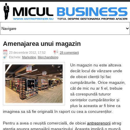
Amenajarea unui magazin
23 decembrie 2012, 17:52
28 comentarii
Etichete:
Marketing
,
Merchandising
Un magazin nu este altceva
decât locul de vânzare unde
de obicei clienții își fac
cumpărăturile. Orice magazin,
cât de mic nu ar fi el, trebuie
să corespundă tuturor
cerințelor cumpărătorilor și
plus la aceasta ar fi bine ca
imaginea sa să fie originală în raport cu cea a concurenților.
Pentru a avea o reușită comercială, de obicei
antreprenorii
atrag
atenția asupra amenajării magazinului. Aceasta implică o muncă