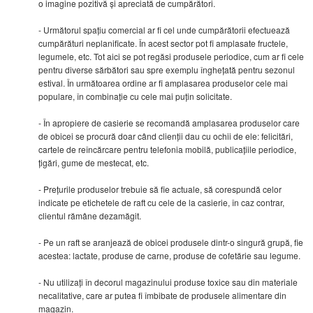
o imagine pozitivă și apreciată de cumpărători.
- Următorul spațiu comercial ar fi cel unde cumpărătorii efectuează
cumpărături neplanificate. În acest sector pot fi amplasate fructele,
legumele, etc. Tot aici se pot regăsi produsele periodice, cum ar fi cele
pentru diverse sărbători sau spre exemplu înghețată pentru sezonul
estival. În următoarea ordine ar fi amplasarea produselor cele mai
populare, în combinație cu cele mai puțin solicitate.
- În apropiere de casierie se recomandă amplasarea produselor care
de obicei se procură doar când clienții dau cu ochii de ele: felicitări,
cartele de reîncărcare pentru telefonia mobilă, publicațiile periodice,
țigări, gume de mestecat, etc.
- Prețurile produselor trebuie să fie actuale, să corespundă celor
indicate pe etichetele de raft cu cele de la casierie, în caz contrar,
clientul rămâne dezamăgit.
- Pe un raft se aranjează de obicei produsele dintr-o singură grupă, fie
acestea: lactate, produse de carne, produse de cofetărie sau legume.
- Nu utilizați în decorul magazinului produse toxice sau din materiale
necalitative, care ar putea fi îmbibate de produsele alimentare din
magazin.