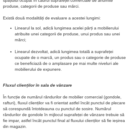
spațiului ocupat în cadrul suprafeței comerciale de anumite
produse, categorii de produse sau mărci.
Există două modalități de evaluare a acestei lungimi:
Linearul la sol, adică lungimea acelei părți a mobilierului
atribuite unei categorii de produse, unui produs sau unei
mărci;
Linearul dezvoltat, adică lungimea totală a suprafeței
ocupate de o marcă, un produs sau o categorie de produse
ce beneficiază de o amplasare pe mai multe niveluri ale
mobilierului de expunere.
Fluxul clienților în sala de vânzare
În funcție de numărul rândurilor de mobilier comercial (gondole,
rafturi), fluxul clienților va fi orientat astfel încât punctul de plecare
să corespundă întotdeauna cu punctul de sosire. Numărul
rândurilor de gondole în mijlocul suprafeței de vânzare trebuie să
fie impar, astfel încât punctul final al fluxului clienților să fie ieșirea
din magazin.