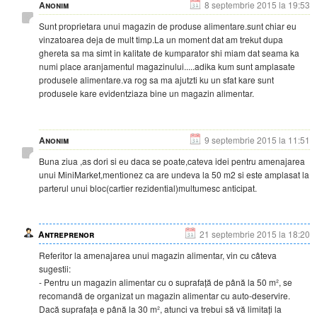
Anonim
8 septembrie 2015 la 19:53
Sunt proprietara unui magazin de produse alimentare.sunt chiar eu
vinzatoarea deja de mult timp.La un moment dat am trekut dupa
ghereta sa ma simt in kalitate de kumparator shi miam dat seama ka
numi place aranjamentul magazinului.....adika kum sunt amplasate
produsele alimentare.va rog sa ma ajutzti ku un sfat kare sunt
produsele kare evidentziaza bine un magazin alimentar.
Anonim
9 septembrie 2015 la 11:51
Buna ziua ,as dori si eu daca se poate,cateva idei pentru amenajarea
unui MiniMarket,mentionez ca are undeva la 50 m2 si este amplasat la
parterul unui bloc(cartier rezidential)multumesc anticipat.
Antreprenor
21 septembrie 2015 la 18:20
Referitor la amenajarea unui magazin alimentar, vin cu câteva
sugestii:
- Pentru un magazin alimentar cu o suprafață de până la 50 m², se
recomandă de organizat un magazin alimentar cu auto-deservire.
Dacă suprafața e până la 30 m², atunci va trebui să vă limitați la