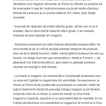
vânzărilor unui magazin alimentar, ar fi bine ca rafturile cu produse să
fie amenajate în așa fel, încât procurarea unuia să insufle clientului
dorința de a procura și un produs alăturat. EX: cafea, ceai, lângă
ciocolate.
- Încercați din răsputeri să evitați rafturile goale, cât de mici nu ar fi
acestea. Atunci când clienții observă rafturi goale, li se creează
impresia că ceva lipsește din magazin.
- Aranjarea produselor pe rafturi trebuie efectuată corespunzător. Se
recomandă ca pe un raft să aranjați aceeași categorie de produse,
doar că de la diferiți furnizori. Astfel, clienții găsind produsul de care au
nevoie, vor alege mult mai ușor producătorul, decât ar fi invers — să
găsească mai întâi producătorul, apoi dacă nu găsește produsul
necesar să meargă în altă direcție.
- La intrare în magazin, se recomandă a fi amplasate produsele care
nu prea pot fi găsite la magazinele din vecinătate. De asemenea, la
intrare ar fi bine să fie poziționate și produsele cu reduceri. Astfel de
acțiuni determină clienții să parcurgă întregul magazin și să rămână
mulțumiți chiar de la intrare. În acest fel clienții vor ține minte
magazinul respectiv, asociind-ul cu ceva diferit față de celelalte. Ei vor
fi atrași să efectueze noi cumpărături și magazinul își va forma în timp