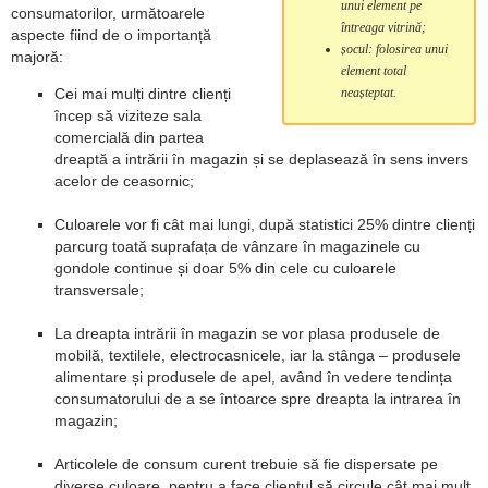
unui element pe
consumatorilor, următoarele
întreaga vitrină;
aspecte fiind de o importanță
șocul: folosirea unui
majoră:
element total
Cei mai mulți dintre clienți
neașteptat.
încep să viziteze sala
comercială din partea
dreaptă a intrării în magazin și se deplasează în sens invers
acelor de ceasornic;
Culoarele vor fi cât mai lungi, după statistici 25% dintre clienți
parcurg toată suprafața de vânzare în magazinele cu
gondole continue și doar 5% din cele cu culoarele
transversale;
La dreapta intrării în magazin se vor plasa produsele de
mobilă, textilele, electrocasnicele, iar la stânga – produsele
alimentare și produsele de apel, având în vedere tendința
consumatorului de a se întoarce spre dreapta la intrarea în
magazin;
Articolele de consum curent trebuie să fie dispersate pe
diverse culoare, pentru a face clientul să circule cât mai mult