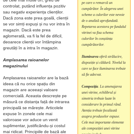
pe care o remarcă un
controlat, putând influența pozitiv
cumpărător. În alegerea unei
sau negativ experiența clienților.
scheme a culorilor este nevoie
Dacă zona este prea goală, clienții
de o analiză aprofundată.
se vor simți expuși și nu vor intra în
Repetarea acestora pe fundalul
magazin. Dacă este prea
vitrinei va fixa schema
aglomerată, va fi la fel de dificil,
culorilor în conștiința
deoarece clienții vor întâmpina
cumpărătorilor.
greutăți în a intra în magazin.
Iluminarea
oferă strălucire,
Amplasarea raioanelor
dispoziție și căldură. Nivelul la
magazinului
care se face iluminarea trebuie
să fie adecvat.
Amplasarea raioanelor are la bază
ideea că nu orice spațiu din
Compoziția
. La amenajarea
magazin are aceeași valoare
unei vitrine, echilibrul și
comercială. Aceasta descrește pe
simetria trebuie luate în
măsură ce distanța față de intrarea
considerare în primul rând.
principală se mărește. Articolele
Atenția trebuie focalizată
expuse în zonele cele mai
asupra produselor expuse.
valoroase vor aduce un venit
Cele mai importante elemente
suplimentar, justificându-și costul
ale compoziției unei vitrine
mai ridicat. Principiile de bază ale