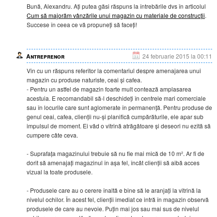
Bună, Alexandru. Ați putea găsi răspuns la întrebările dvs în articolul
Cum să majorăm vânzările unui magazin cu materiale de construcții
.
Succese în ceea ce vă propuneți să faceți!
Antreprenor
24 februarie 2015 la 00:11
Vin cu un răspuns referitor la comentariul despre amenajarea unui
magazin cu produse naturiste, ceai și cafea.
- Pentru un astfel de magazin foarte mult contează amplasarea
acestuia. E recomandabil să-l deschideți în centrele mari comerciale
sau în locurile care sunt aglomerate în permanență. Pentru produse de
genul ceai, cafea, clienții nu-și planifică cumpărăturile, ele apar sub
impulsul de moment. Ei văd o vitrină atrăgătoare și deseori nu ezită să
cumpere câte ceva.
- Suprafața magazinului trebuie să nu fie mai mică de 10 m². Ar fi de
dorit să amenajați magazinul în așa fel, încât clienții să aibă acces
vizual la toate produsele.
- Produsele care au o cerere înaltă e bine să le aranjați la vitrină la
nivelul ochilor. În acest fel, clienții imediat ce intră în magazin observă
produsele de care au nevoie. Puțin mai jos sau mai sus de nivelul