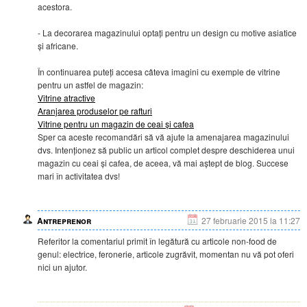
acestora.
- La decorarea magazinului optați pentru un design cu motive asiatice
și africane.
În continuarea puteți accesa câteva imagini cu exemple de vitrine
pentru un astfel de magazin:
Vitrine atractive
Aranjarea produselor pe rafturi
Vitrine pentru un magazin de ceai și cafea
Sper ca aceste recomandări să vă ajute la amenajarea magazinului
dvs. Intenționez să public un articol complet despre deschiderea unui
magazin cu ceai și cafea, de aceea, vă mai aștept de blog. Succese
mari în activitatea dvs!
Antreprenor
27 februarie 2015 la 11:27
Referitor la comentariul primit în legătură cu articole non-food de
genul: electrice, feronerie, articole zugrăvit, momentan nu vă pot oferi
nici un ajutor.