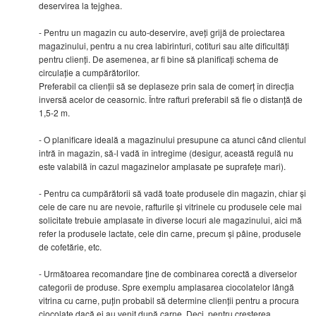
deservirea la tejghea.
- Pentru un magazin cu auto-deservire, aveți grijă de proiectarea
magazinului, pentru a nu crea labirinturi, cotituri sau alte dificultăți
pentru clienți. De asemenea, ar fi bine să planificați schema de
circulație a cumpărătorilor.
Preferabil ca clienții să se deplaseze prin sala de comerț în direcția
inversă acelor de ceasornic. Între rafturi preferabil să fie o distanță de
1,5-2 m.
- O planificare ideală a magazinului presupune ca atunci când clientul
intră în magazin, să-l vadă în întregime (desigur, această regulă nu
este valabilă în cazul magazinelor amplasate pe suprafețe mari).
- Pentru ca cumpărătorii să vadă toate produsele din magazin, chiar și
cele de care nu are nevoie, rafturile și vitrinele cu produsele cele mai
solicitate trebuie amplasate în diverse locuri ale magazinului, aici mă
refer la produsele lactate, cele din carne, precum și pâine, produsele
de cofetărie, etc.
- Următoarea recomandare ține de combinarea corectă a diverselor
categorii de produse. Spre exemplu amplasarea ciocolatelor lângă
vitrina cu carne, puțin probabil să determine clienții pentru a procura
ciocolate dacă ei au venit după carne. Deci, pentru creșterea