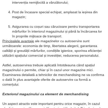
intervenția nemijlocită a vânzătorului;
Post de încasare special echipat, amplasat la ieșirea din
magazin;
Asigurarea cu coșuri sau cărucioare pentru transportarea
mărfurilor în interiorul magazinului și până la încărcarea lor
în propriile mijloace de transport.
Principalele avantaje
ale magazinelor cu autoservire sunt
următoarele: economia de timp, libertatea alegerii, garantarea
calității și greutății mărfurilor, condițiile igienice, sporirea eficienței
utilizării spațiului comercial și investiției, reducerea personalului.
Astfel, autoservirea trebuie aplicată întotdeauna când spațiul
magazinului o permite, chiar și în cazul unor magazine mici.
Examinarea detaliată a tehnicilor de merchandising ne va confirma
o dată în plus avantajele oferite de autoservire ca formă a
comerțului.
Exteriorul magazinului ca element de merchandising
Un aspect atractiv este important pentru orice magazin, în cazul