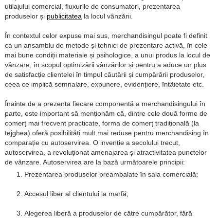
utilajului comercial, fluxurile de consumatori, prezentarea
produselor și
publicitatea
la locul vânzării.
În contextul celor expuse mai sus, merchandisingul poate fi definit
ca un ansamblu de metode și tehnici de prezentare activă, în cele
mai bune condiții materiale și psihologice, a unui produs la locul de
vânzare, în scopul optimizării vânzărilor și pentru a aduce un plus
de satisfacție clientelei în timpul căutării și cumpărării produselor,
ceea ce implică semnalare, expunere, evidențiere, întâietate etc.
Înainte de a prezenta fiecare componentă a merchandisingului în
parte, este important să menționăm că, dintre cele două forme de
comerț mai frecvent practicate, forma de comerț tradițională (la
tejghea) oferă posibilități mult mai reduse pentru merchandising în
comparație cu autoservirea. O invenție a secolului trecut,
autoservirea, a revoluționat amenajarea și atractivitatea punctelor
de vânzare. Autoservirea are la bază următoarele principii:
Prezentarea produselor preambalate în sala comercială;
Accesul liber al clientului la marfă;
Alegerea liberă a produselor de către cumpărător, fără