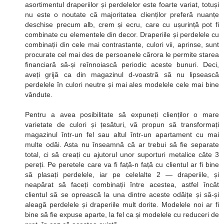
asortimentul draperiilor și perdelelor este foarte variat, totuși
nu este o noutate că majoritatea clienților preferă nuanțe
deschise precum alb, crem și ecru, care cu ușurință pot fi
combinate cu elementele din decor. Draperiile și perdelele cu
combinații din cele mai contrastante, culori vii, aprinse, sunt
procurate cel mai des de persoanele cărora le permite starea
financiară să-și reînnoiască periodic aceste bunuri. Deci,
aveți grijă ca din magazinul d-voastră să nu lipsească
perdelele în culori neutre și mai ales modelele cele mai bine
vândute.
Pentru a avea posibilitate să expuneți clienților o mare
varietate de culori și țesături, vă propun să transformați
magazinul într-un fel sau altul într-un apartament cu mai
multe odăi. Asta nu înseamnă că ar trebui să fie separate
total, ci să creați cu ajutorul unor suporturi metalice câte 3
pereți. Pe peretele care va fi față-n față cu clientul ar fi bine
să plasați perdelele, iar pe celelalte 2 — draperiile, și
neapărat să faceți combinații între acestea, astfel încât
clientul să se oprească la una dintre aceste odăițe și să-și
aleagă perdelele și draperiile mult dorite. Modelele noi ar fi
bine să fie expuse aparte, la fel ca și modelele cu reduceri de