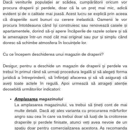
Dacă veniturile populației ar scădea, cumpărătorii oricum vor
procura draperii și perdele, doar că la un preț mai mic, adică
evident și de o calitate mai joasă. Acest lucru se explică prin aceea
că draperiile sunt bunuri cu cerere inelastică. Oamenii le vor
procura întotdeauna când își construiesc sau renovează casele și
apartamentele, dorind să-și apere încăperile de razele solare și să
le amenajeze într-un mod cât mai original sau pur și simplu când
doresc să schimbe atmosfera în locuințele lor.
Cu ce începem deschiderea unui magazin de draperii?
Desigur, pentru a deschide un magazin de draperii și perdele va
trebui în primul rând să urmați procedura legală și să alegeți forma
juridică a întreprinderii, să înființați afacerea și să vă asigurați că
aveți toate actele în regulă. Apoi urmează să atrageți atenție
deosebită următorilor indicatori:
Amplasarea
magazinului
La amplasarea magazinului, va trebui să țineți cont de mai
multe detalii. Dacă ați ales varianta cu procurarea mărfurilor
angro sau cea în care va trebui doar să luați de la croitorese
draperiile și perdele finisate, atunci veți avea nevoie de un
spațiu doar pentru comercializarea acestora. Aș recomanda