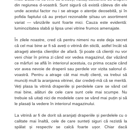
din regiunea d-voastră. Sunt sigură că există câteva din ele
unde acestui factor nu i se atrage o atenție deosebită, și în
pofida faptului că au prețuri rezonabile și/sau un asortiment
variat — vânzările sunt foarte mici. Cauza este evidentă:
luminozitatea slabă și lipsa unei vitrine frumos amenajate.
În zilele noastre, cred că pentru nimeni nu este deja secret
că cel mai bine ar fi să aveți o vitrină din sticlă, astfel încât să
atrageți atenția clienților de afară. Și poate că clienții nu vor
veni chiar în prima zi când vor vedea magazinul, dar văzând
ce mărfuri se află în interiorul acestuia, cu prima ocazie când
vor avea nevoie de draperii sau perdele vor vizita salonul d-
voastră. Pentru a atrage cât mai mulți clienți, va trebui să
munciți mult la aranjarea vitrinei, dar credeți-mă că se merită.
Veți plasa la vitrină draperiile și perdelele care se vând cel
mai bine, alături de cele care sunt cele mai scumpe. Nu
trebuie să uitați nici de modelele care se vând mai puțin și să
le plasați la vedere în interiorul magazinului.
La vitrină ar fi de dorit să aranjați draperiile și perdelele cu o
calitate mai înaltă, cele de care sunteți siguri că rezistă la
spălat și respectiv se calcă foarte ușor. Chiar dacă