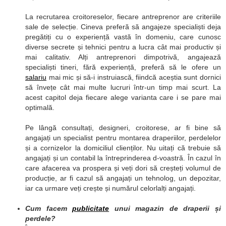
La recrutarea croitoreselor, fiecare antreprenor are criteriile
sale de selecție. Cineva preferă să angajeze specialiști deja
pregătiți cu o experiență vastă în domeniu, care cunosc
diverse secrete și tehnici pentru a lucra cât mai productiv și
mai calitativ. Alți antreprenori dimpotrivă, angajează
specialiști tineri, fără experiență, preferă să le ofere un
salariu
mai mic și să-i instruiască, fiindcă aceștia sunt dornici
să învețe cât mai multe lucruri într-un timp mai scurt. La
acest capitol deja fiecare alege varianta care i se pare mai
optimală.
Pe lângă consultați, designeri, croitorese, ar fi bine să
angajați un specialist pentru montarea draperiilor, perdelelor
și a cornizelor la domiciliul clienților. Nu uitați că trebuie să
angajați și un contabil la întreprinderea d-voastră. În cazul în
care afacerea va prospera și veți dori să creșteți volumul de
producție, ar fi cazul să angajați un tehnolog, un depozitar,
iar ca urmare veți crește și numărul celorlalți angajați.
Cum facem
publicitate
unui magazin de draperii și
perdele?