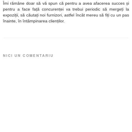
Îmi rămâne doar să vă spun că pentru a avea afacerea succes și
pentru a face față concurenței va trebui periodic să mergeți la
expoziții, să căutați noi furnizori, astfel încât mereu să fiți cu un pas
înainte, în întâmpinarea clienților.
NICI UN COMENTARIU