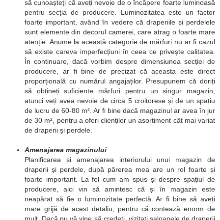
să cunoașteți că aveți nevoie de o încăpere foarte luminoasă
pentru secția de producere. Luminozitatea este un factor
foarte important, având în vedere că draperiile și perdelele
sunt elemente din decorul camerei, care atrag o foarte mare
atenție. Anume la această categorie de mărfuri nu ar fi cazul
să existe careva imperfecțiuni în ceea ce privește calitatea.
În continuare, dacă vorbim despre dimensiunea secției de
producere, ar fi bine de precizat că aceasta este direct
proporțională cu numărul angajaților. Presupunem că doriți
să obțineți suficiente mărfuri pentru un singur magazin,
atunci veți avea nevoie de circa 5 croitorese și de un spațiu
de lucru de 60-80 m². Ar fi bine dacă magazinul ar avea în jur
de 30 m², pentru a oferi clienților un asortiment cât mai variat
de draperii și perdele.
Amenajarea magazinului
Planificarea și amenajarea interiorului unui magazin de
draperii și perdele, după părerea mea are un rol foarte și
foarte important. La fel cum am spus și despre spațiul de
producere, aici vin să amintesc că și în magazin este
neapărat să fie o luminozitate perfectă. Ar fi bine să aveți
mare grijă de acest detaliu, pentru că contează enorm de
mult. Dacă nu vă vine să credeți, vizitați saloanele de draperii