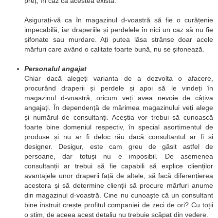
preț, în caz că acestea există.
Asigurați-vă ca în magazinul d-voastră să fie o curățenie
impecabilă, iar draperiile și perdelele în nici un caz să nu fie
șifonate sau murdare. Ați putea lăsa strânse doar acele
mărfuri care având o calitate foarte bună, nu se șifonează.
Personalul angajat
Chiar dacă alegeți varianta de a dezvolta o afacere,
procurând draperii și perdele și apoi să le vindeți în
magazinul d-voastră, oricum veți avea nevoie de câțiva
angajați. În dependență de mărimea magazinului veți alege
și numărul de consultanți. Aceștia vor trebui să cunoască
foarte bine domeniul respectiv, în special asortimentul de
produse și nu ar fi deloc rău dacă consultantul ar fi și
designer. Desigur, este cam greu de găsit astfel de
persoane, dar totuși nu e imposibil. De asemenea
consultanții ar trebui să fie capabili să explice clienților
avantajele unor draperii față de altele, să facă diferențierea
acestora și să determine clienții să procure mărfuri anume
din magazinul d-voastră. Cine nu cunoaște că un consultant
bine instruit crește profitul companiei de zeci de ori? Cu toții
o știm, de aceea acest detaliu nu trebuie scăpat din vedere.