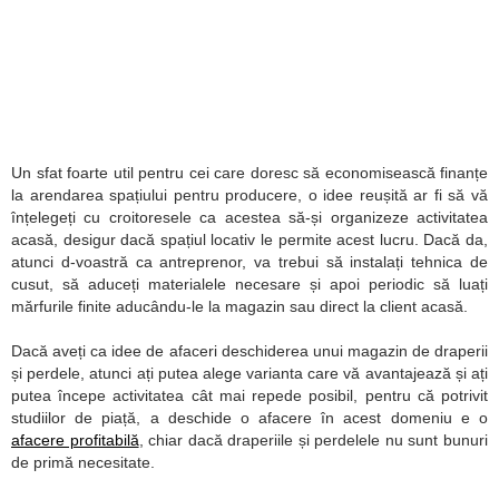
Un sfat foarte util pentru cei care doresc să economisească finanțe
la arendarea spațiului pentru producere, o idee reușită ar fi să vă
înțelegeți cu croitoresele ca acestea să-și organizeze activitatea
acasă, desigur dacă spațiul locativ le permite acest lucru. Dacă da,
atunci d-voastră ca antreprenor, va trebui să instalați tehnica de
cusut, să aduceți materialele necesare și apoi periodic să luați
mărfurile finite aducându-le la magazin sau direct la client acasă.
Dacă aveți ca idee de afaceri deschiderea unui magazin de draperii
și perdele, atunci ați putea alege varianta care vă avantajează și ați
putea începe activitatea cât mai repede posibil, pentru că potrivit
studiilor de piață, a deschide o afacere în acest domeniu e o
afacere profitabilă
, chiar dacă draperiile și perdelele nu sunt bunuri
de primă necesitate.