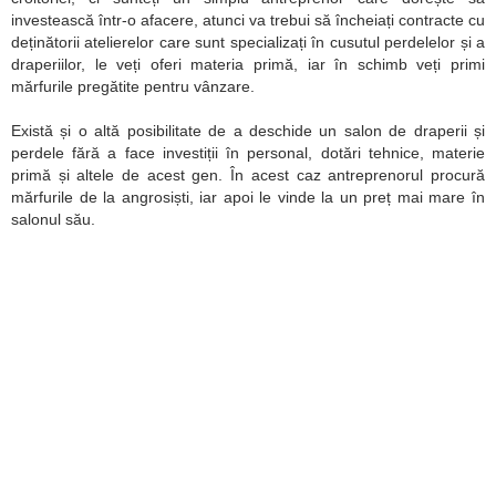
investească într-o afacere, atunci va trebui să încheiați contracte cu
deținătorii atelierelor care sunt specializați în cusutul perdelelor și a
draperiilor, le veți oferi materia primă, iar în schimb veți primi
mărfurile pregătite pentru vânzare.
Există și o altă posibilitate de a deschide un salon de draperii și
perdele fără a face investiții în personal, dotări tehnice, materie
primă și altele de acest gen. În acest caz antreprenorul procură
mărfurile de la angrosiști, iar apoi le vinde la un preț mai mare în
salonul său.