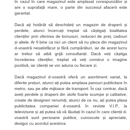
În cazul în care magazinul este amplasat corespunzător și
are o suprafață mare, o parte din succesul afacerii este
garantat.
Dacă ați hotărât să deschideți un magazin de draperii și
perdele, atunci încercați treptat să câștigați loialitatea
clienților prin oferirea de bonusuri, reduceri de preț, cadouri
și altele. Ar fi bine ca nici un client să nu plece din magazinul
d-voastră nesatisfăcut și fără cumpărături, iar de acest lucru
ar trebui să aibă grijă consultanții. Dacă veți câștiga
încrederea clienților, treptat vă veți construi o imagine
pozitivă, iar clienții se vor aduna cu fiecare zi.
Dacă magazinul d-voastră oferă un asortiment variat, la
diferite prețuri, atunci ați putea amplasa panouri publicitare în
metro, sau pe alte mijloace de transport. În caz contrar, dacă
aveți perdele și draperii din stofe foarte scumpe și calitative,
create de designeri renumiți, atunci de ce nu, ați putea plasa
publicitatea companiei d-voastră în reviste V.I.P., la
televiziune și ați putea să vă lăudați în cazul în care clienții d-
voastră sunt persoane publice, cunoscute și apreciate,
desigur cu acordul acestora.