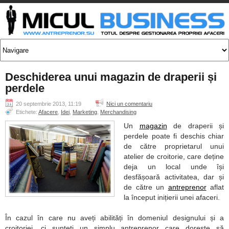
Deschiderea unui magazin de draperii și
perdele
20 septembrie 2013, 11:19
Nici un comentariu
Etichete:
Afacere
,
Idei
,
Marketing
,
Merchandising
Un
magazin
de draperii și
perdele poate fi deschis chiar
de către proprietarul unui
atelier de croitorie, care deține
deja un local unde își
desfășoară activitatea, dar și
de către un
antreprenor
aflat
la început inițierii unei afaceri.
În cazul în care nu aveți abilități în domeniul designului și a
croitoriei, ci sunteți un simplu antreprenor care dorește să