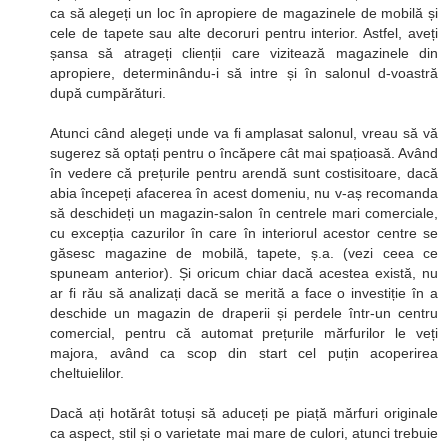
ca să alegeți un loc în apropiere de magazinele de mobilă și
cele de tapete sau alte decoruri pentru interior. Astfel, aveți
șansa să atrageți clienții care vizitează magazinele din
apropiere, determinându-i să intre și în salonul d-voastră
după cumpărături.
Atunci când alegeți unde va fi amplasat salonul, vreau să vă
sugerez să optați pentru o încăpere cât mai spațioasă. Având
în vedere că prețurile pentru arendă sunt costisitoare, dacă
abia începeți afacerea în acest domeniu, nu v-aș recomanda
să deschideți un magazin-salon în centrele mari comerciale,
cu excepția cazurilor în care în interiorul acestor centre se
găsesc magazine de mobilă, tapete, ș.a. (vezi ceea ce
spuneam anterior). Și oricum chiar dacă acestea există, nu
ar fi rău să analizați dacă se merită a face o investiție în a
deschide un magazin de draperii și perdele într-un centru
comercial, pentru că automat prețurile mărfurilor le veți
majora, având ca scop din start cel puțin acoperirea
cheltuielilor.
Dacă ați hotărât totuși să aduceți pe piață mărfuri originale
ca aspect, stil și o varietate mai mare de culori, atunci trebuie