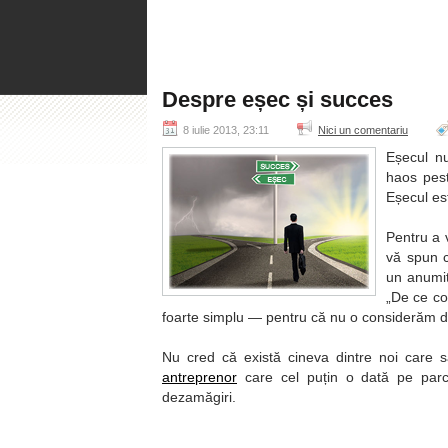
Despre eșec și succes
8 iulie 2013, 23:11
Nici un comentariu
Eșecul nu
haos pes
Eșecul est
Pentru a 
vă spun c
un anumit
De ce co
foarte simplu — pentru că nu o considerăm d
Nu cred că există cineva dintre noi care s
antreprenor
care cel puțin o dată pe parcur
dezamăgiri.