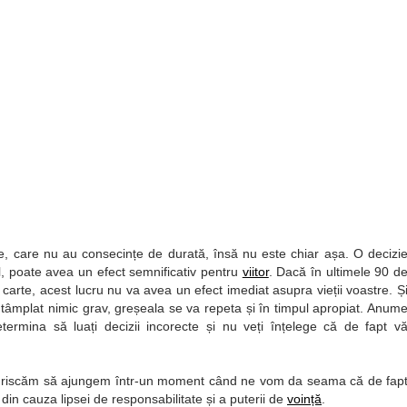
le, care nu au consecințe de durată, însă nu este chiar așa. O decizi
il, poate avea un efect semnificativ pentru
viitor
. Dacă în ultimele 90 d
n o carte, acest lucru nu va avea un efect imediat asupra vieții voastre. Ș
ntâmplat nimic grav, greșeala se va repeta și în timpul apropiat. Anum
determina să luați decizii incorecte și nu veți înțelege că de fapt v
 riscăm să ajungem într-un moment când ne vom da seama că de fap
 din cauza lipsei de responsabilitate și a puterii de
voință
.