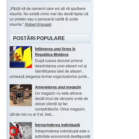
Păziți-vă de oamenii care vor să vă spulbere
i
visurile. Nu există nimic mai rău decât faptul că
a
un prieten sau o persoană iubită îți ucide
e
visurile.
Robert Kiyosaki
e
e
POSTĂRI POPULARE
Înființarea unei firme în
e
Republica Moldova
e
După luarea deciziei privind
deschiderea unei afaceri noi și
identificarea ideii de afaceri ,
urmează alegerea formei organizatorico-juridi...
a
e
Amenajarea unui magazin
,
Un magazin nu este altceva
decât locul de vânzare unde de
obicei clienții își fac
cumpărăturile. Orice magazin,
a
cât de mic nu ar fi el, treb...
Întreprinderea individuală
e
Întreprinderea individuală este o
ă
activitate economică desfășurată