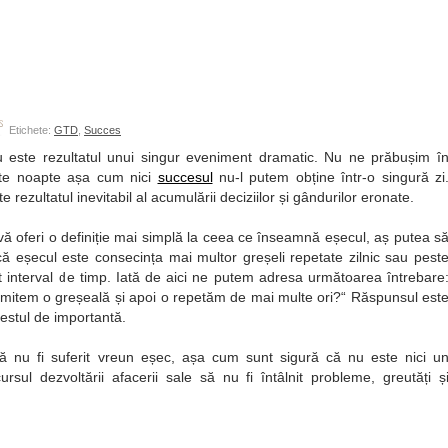
Etichete:
GTD
,
Succes
 este rezultatul unui singur eveniment dramatic. Nu ne prăbușim î
te noapte așa cum nici
succesul
nu-l putem obține într-o singură zi
e rezultatul inevitabil al acumulării deciziilor și gândurilor eronate.
vă oferi o definiție mai simplă la ceea ce înseamnă eșecul, aș putea s
ă eșecul este consecința mai multor greșeli repetate zilnic sau pest
 interval de timp. Iată de aici ne putem adresa următoarea întrebare
mitem o greșeală și apoi o repetăm de mai multe ori?
Răspunsul est
estul de importantă.
ă nu fi suferit vreun eșec, așa cum sunt sigură că nu este nici u
sul dezvoltării afacerii sale să nu fi întâlnit probleme, greutăți ș