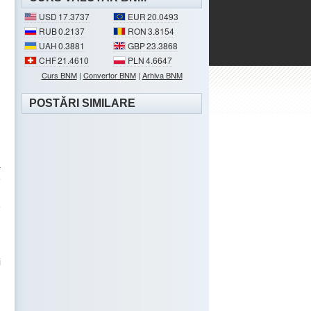
USD
17.3737
EUR
20.0493
RUB
0.2137
RON
3.8154
UAH
0.3881
GBP
23.3868
CHF
21.4610
PLN
4.6647
Curs BNM
|
Convertor BNM
|
Arhiva BNM
POSTĂRI SIMILARE
n
.
ă
e
:
e
n
i