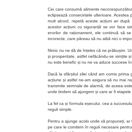
Cei care consumă alimente necorespunzătoar
eclipsează consecințele ulterioare. Acestea
mult alcool, repetă aceste acțiuni an după 
acestor acțiuni cu siguranță se vor face si
erorilor de raționament, ele continuă să se
incorecte, care păreau să nu aibă nici o impo
Nimic nu ne dă de înțeles că ne prăbușim. Un
și prosperitate, astfel nefăcându-se simțite 
nu este benefic și nu ne va aduce succese în v
Dacă la sfârșitul zilei când am comis prima 
acțiune și astfel ne-am asigura să nu mai r
transmite semnale de alarmă, de aceea este f
unde tindem să ajungem și care ar fi etapele 
La fel ca și formula eșecului, cea a succesulu
reguli simple.
Pentru a ajunge acolo unde vă propuneți, ar f
pe care le comitem în reguli necesare pentr