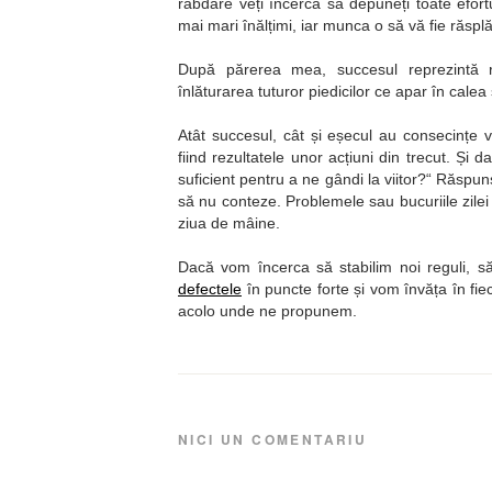
răbdare veți încerca să depuneți toate efortu
mai mari înălțimi, iar munca o să vă fie răsplăt
După părerea mea, succesul reprezintă rez
înlăturarea tuturor piedicilor ce apar în cale
Atât succesul, cât și eșecul au consecințe 
fiind rezultatele unor acțiuni din trecut. Ș
suficient pentru a ne gândi la viitor?
Răspunsu
să nu conteze. Problemele sau bucuriile zile
ziua de mâine.
Dacă vom încerca să stabilim noi reguli, să
defectele
în puncte forte și vom învăța în fiec
acolo unde ne propunem.
NICI UN COMENTARIU