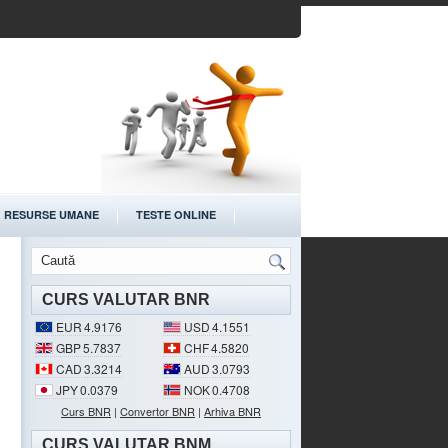
RESURSE UMANE
TESTE ONLINE
CURS VALUTAR BNR
EUR
4.9176
USD
4.1551
GBP
5.7837
CHF
4.5820
CAD
3.3214
AUD
3.0793
JPY
0.0379
NOK
0.4708
Curs BNR
|
Convertor BNR
|
Arhiva BNR
CURS VALUTAR BNM