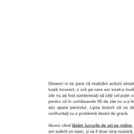
Deseori ni se pare că realizăm acțiuni simp
luată incorect, o oră pe care am irosit-o inut
zile nu ați fost cointeresați să citiți cel puți
pentru că în următoarele 90 de zile nu s-a î
aici apare pericolul. Lipsa lecturii vă va 
confruntați cu o problemă destul de gravă.
Atunci când
lăsăm lucrurile de azi pe mâine
,
am suferit un eșec, și va fi doar vina noastră,