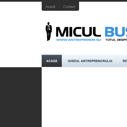
Acasă
Contact
ACASĂ
GHIDUL ANTREPRENORULUI
ÎN