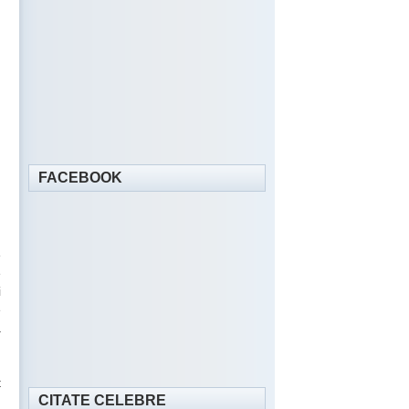
FACEBOOK
e
e
i
e
ă
t
CITATE CELEBRE