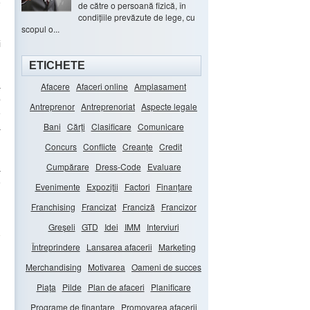
e
de către o persoană fizică, în
condițiile prevăzute de lege, cu
scopul o...
i
ETICHETE
a
Afacere
Afaceri online
Amplasament
p
Antreprenor
Antreprenoriat
Aspecte legale
e
Bani
Cărți
Clasificare
Comunicare
a
Concurs
Conflicte
Creanțe
Credit
Cumpărare
Dress-Code
Evaluare
a
e
Evenimente
Expoziții
Factori
Finanțare
Franchising
Francizat
Franciză
Francizor
Greșeli
GTD
Idei
IMM
Interviuri
Întreprindere
Lansarea afacerii
Marketing
Merchandising
Motivarea
Oameni de succes
Piața
Pilde
Plan de afaceri
Planificare
Programe de finanțare
Promovarea afacerii