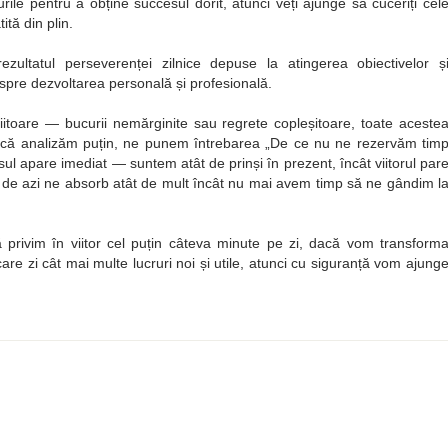
rile pentru a obține succesul dorit, atunci veți ajunge să cuceriți cel
ită din plin.
ultatul perseverenței zilnice depuse la atingerea obiectivelor ș
a spre dezvoltarea personală și profesională.
viitoare — bucurii nemărginite sau regrete copleșitoare, toate aceste
i dacă analizăm puțin, ne punem întrebarea
De ce nu ne rezervăm tim
l apare imediat — suntem atât de prinși în prezent, încât viitorul par
i de azi ne absorb atât de mult încât nu mai avem timp să ne gândim l
 privim în viitor cel puțin câteva minute pe zi, dacă vom transform
are zi cât mai multe lucruri noi și utile, atunci cu siguranță vom ajung