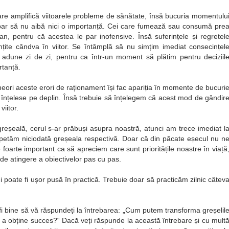
e amplifică viitoarele probleme de sănătate, însă bucuria momentulu
 par să nu aibă nici o importanță. Cei care fumează sau consumă pre
an, pentru că acestea le par inofensive. Însă suferințele și regretel
mțite cândva în viitor. Se întâmplă să nu simțim imediat consecințel
 adune zi de zi, pentru ca într-un moment să plătim pentru deciziil
rtanță.
eori aceste erori de raționament își fac apariția în momente de bucuri
și înțelese pe deplin. Însă trebuie să înțelegem că acest mod de gândir
iitor.
greșeală, cerul s-ar prăbuși asupra noastră, atunci am trece imediat l
epetăm niciodată greșeala respectivă. Doar că din păcate eșecul nu n
oarte important ca să apreciem care sunt prioritățile noastre în viață
de atingere a obiectivelor pas cu pas.
i poate fi ușor pusă în practică. Trebuie doar să practicăm zilnic câtev
i bine să vă răspundeți la întrebarea:
Cum putem transforma greșelil
u a obține succes?
Dacă veți răspunde la această întrebare și cu mult