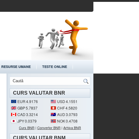
RESURSE UMANE
TESTE ONLINE
CURS VALUTAR BNR
EUR
4.9176
USD
4.1551
GBP
5.7837
CHF
4.5820
CAD
3.3214
AUD
3.0793
JPY
0.0379
NOK
0.4708
Curs BNR
|
Convertor BNR
|
Arhiva BNR
CURS VALUTAR BNM