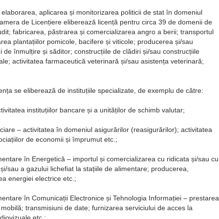
 elaborarea, aplicarea și monitorizarea politicii de stat în domeniul
Camera de Licențiere eliberează licență pentru circa 39 de domenii de
audit; fabricarea, păstrarea și comercializarea angro a berii; transportul
area plantațiilor pomicole, bacifere și viticole; producerea și/sau
de înmulțire și săditor; construcțiile de clădiri și/sau construcțiile
le; activitatea farmaceutică veterinară și/sau asistența veterinară;
cența se eliberează de instituțiile specializate, de exemplu de către:
itatea instituțiilor bancare și a unităților de schimb valutar;
are – activitatea în domeniul asigurărilor (reasigurărilor); activitatea
ociațiilor de economii și împrumut etc.;
ntare în Energetică – importul și comercializarea cu ridicata și/sau cu
i/sau a gazului lichefiat la stațiile de alimentare; producerea,
rea energiei electrice etc.;
ntare în Comunicații Electronice și Tehnologia Informației – prestarea
au mobilă; transmisiuni de date; furnizarea serviciului de acces la
diovizuale etc.;