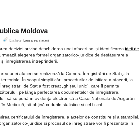
epublica Moldova
Etichete:
Lansarea afacerii
rea deciziei privind deschiderea unei afaceri noi și identificarea
ideii de
 urmează alegerea formei organizatorico-juridice de desfășurare a
ii și înregistrarea întreprinderii.
rarea unei afaceri se realizează la Camera Înregistrării de Stat și la
ei teritoriale. În scopul simplificării procedurilor de inițiere a afacerii, la
nregistrării de Stat a fost creat
ghișeul unic
, care îi permite
nzătorului, pe lângă perfectarea documentelor de înregistrare,
lei, să se pună în evidența electronică a Casei Naționale de Asigurări
n Medicină, să obțină codurile statistice și cel fiscal.
rea certificatului de înregistrare, a actelor de constituire și a ștampilei
rganizatorico-juridice și procesul de înregistrare vor fi prezentate în