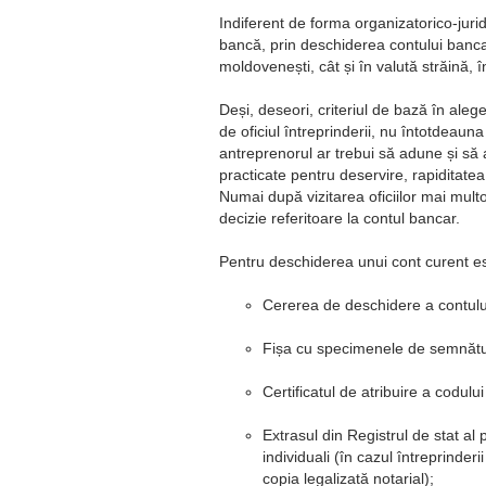
Indiferent de forma organizatorico-jurid
bancă, prin deschiderea contului bancar
moldovenești, cât și în valută străină, î
Deși, deseori, criteriul de bază în ale
de oficiul întreprinderii, nu întotdeaun
antreprenorul ar trebui să adune și să a
practicate pentru deservire, rapiditatea 
Numai după vizitarea oficiilor mai multor
decizie referitoare la contul bancar.
Pentru deschiderea unui cont curent 
Cererea de deschidere a contului,
Fișa cu specimenele de semnături
Certificatul de atribuire a codului
Extrasul din Registrul de stat al 
individuali (în cazul întreprinderi
copia legalizată notarial);