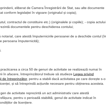
reprinderii, eliberat de Camera Înregistrării de Stat, sau alte documente
t conform legislației în vigoare (originalul și copia);
l, contractul de constituire etc.) (originalele și copiile); - copia actului
prezintă documentele pentru deschiderea contului;
tă notarial, care atestă împuternicirile persoanei de a deschide contul (î
re persoana împuternicită);
.
 practicarea a circa 50 de genuri de activitate se realizează numai în
ii în afacere, întreprinzătorul trebuie să studieze
Legea privind
ii de întreprinzător
, pentru a stabili dacă activitatea pe care dorește s-o
cenței, și să întreprindă acțiunile necesare pentru obținerea acesteia.
gen de activitate reprezintă un act administrativ care atestă
esfășura, pentru o perioadă stabilită, genul de activitate indicat în
dițiilor de licențiere.