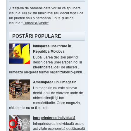
Păziți-vă de oamenii care vor să vă spulbere
visurile. Nu există nimic mai rău decât faptul că
un prieten sau o persoană iubită îți ucide
visurile.
Robert Kiyosaki
POSTĂRI POPULARE
Înființarea unei firme în
Republica Moldova
După luarea deciziei privind
deschiderea unei afaceri noi și
identificarea ideii de afaceri ,
urmează alegerea formei organizatorico-juridi...
Amenajarea unui magazin
Un magazin nu este altceva
decât locul de vânzare unde de
obicei clienții își fac
cumpărăturile. Orice magazin,
cât de mic nu ar fi el, treb...
Întreprinderea individuală
Întreprinderea individuală este o
activitate economică desfășurată