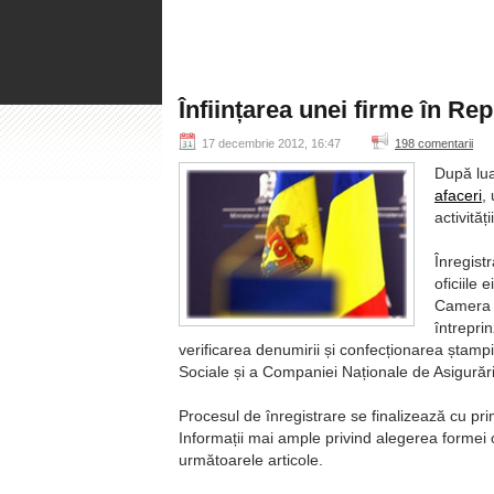
Înființarea unei firme în R
17 decembrie 2012, 16:47
198 comentarii
După lua
afaceri
,
activităț
Înregist
oficiile 
Camera Î
întrepri
verificarea denumirii și confecționarea ștampi
Sociale și a Companiei Naționale de Asigurări î
Procesul de înregistrare se finalizează cu primi
Informații mai ample privind alegerea formei o
următoarele articole.