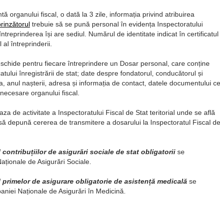
ă organului fiscal, o dată la 3 zile, informația privind atribuirea
prinzătorul
trebuie să se pună personal în evidența Inspectoratului
întreprinderea își are sediul. Numărul de identitate indicat în certificatul
 al întreprinderii.
 deschide pentru fiecare întreprindere un Dosar personal, care conține
icatului înregistrării de stat; date despre fondatorul, conducătorul și
, anul nașterii, adresa și informația de contact, datele documentului c
 necesare organului fiscal.
aza de activitate a Inspectoratului Fiscal de Stat teritorial unde se află
t să depună cererea de transmitere a dosarului la Inspectoratul Fiscal d
l contribuțiilor de asigurări sociale de stat obligatorii
se
 Naționale de Asigurări Sociale.
 al primelor de asigurare obligatorie de asistență medicală
se
paniei Naționale de Asigurări în Medicină.