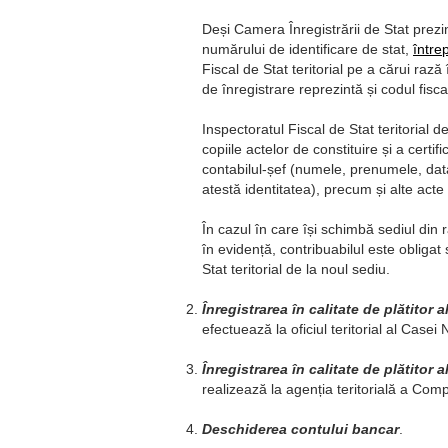
Deși Camera Înregistrării de Stat prezint
numărului de identificare de stat,
între
Fiscal de Stat teritorial pe a cărui rază 
de înregistrare reprezintă și codul fiscal
Inspectoratul Fiscal de Stat teritorial
copiile actelor de constituire și a certif
contabilul-șef (numele, prenumele, data
atestă identitatea), precum și alte acte
În cazul în care își schimbă sediul din r
în evidență, contribuabilul este obliga
Stat teritorial de la noul sediu.
Înregistrarea în calitate de plătitor a
efectuează la oficiul teritorial al Casei
Înregistrarea în calitate de plătitor
realizează la agenția teritorială a Com
Deschiderea contului bancar
.