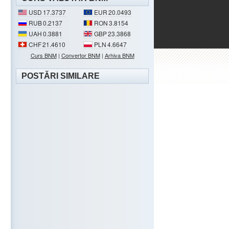
USD
17.3737
EUR
20.0493
RUB
0.2137
RON
3.8154
UAH
0.3881
GBP
23.3868
CHF
21.4610
PLN
4.6647
Curs BNM
|
Convertor BNM
|
Arhiva BNM
POSTĂRI SIMILARE
.