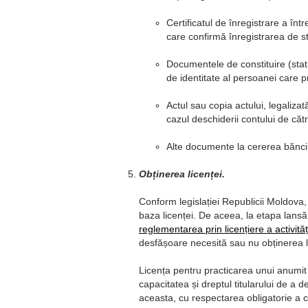
Certificatul de înregistrare a înt
care confirmă înregistrarea de sta
Documentele de constituire (statutu
de identitate al persoanei care 
Actul sau copia actului, legaliza
cazul deschiderii contului de căt
Alte documente la cererea băncii
Obținerea licenței.
Conform legislației Republicii Moldova,
baza licenței. De aceea, la etapa lansăr
reglementarea prin licențiere a activităț
desfășoare necesită sau nu obținerea li
Licența pentru practicarea unui anumit 
capacitatea și dreptul titularului de a d
aceasta, cu respectarea obligatorie a con