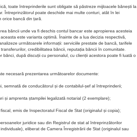
ică, toate întreprinderile sunt obligate să păstreze mijloacele bănești la
. Întreprinzătorul poate deschide mai multe conturi, atât în lei
n orice bancă din țară.
gerea băncii unde va fi deschis contul bancar este apropierea acesteia
a aceasta este varianta optimă. Înainte de a lua decizia respectivă,
nalizeze următoarele informații: serviciile prestate de bancă, tarifele
transferurilor, credibilitatea băncii, reputația băncii în comunitate.
 bănci, după discuții cu personalul, cu clienții acestora poate fi luată o
este necesară prezentarea următoarelor documente:
 semnată de conducătorul și de contabilul-șef al întreprinderii;
 și amprenta ștampilei legalizată notarial (2 exemplare);
 fiscal, emis de Inspectoratul Fiscal de Stat (originalul și copia);
persoanelor juridice sau din Registrul de stat al întreprinzătorilor
i individuale), eliberat de Camera Înregistrării de Stat (originalul sau