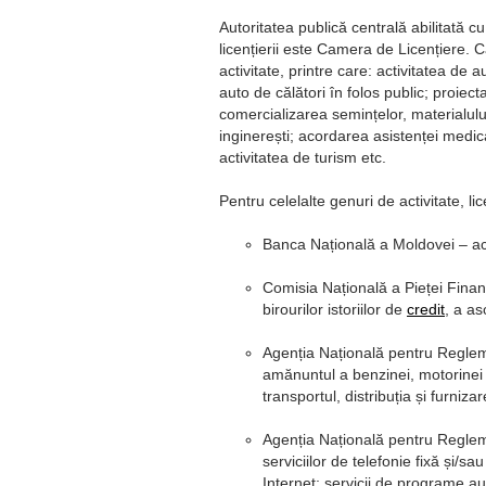
Autoritatea publică centrală abilitată cu
licențierii este Camera de Licențiere. 
activitate, printre care: activitatea de 
auto de călători în folos public; proiect
comercializarea semințelor, materialului 
inginerești; acordarea asistenței medica
activitatea de turism etc.
Pentru celelalte genuri de activitate, li
Banca Națională a Moldovei – activ
Comisia Națională a Pieței Financi
birourilor istoriilor de
credit
, a as
Agenția Națională pentru Regleme
amănuntul a benzinei, motorinei ș
transportul, distribuția și furniza
Agenția Națională pentru Regleme
serviciilor de telefonie fixă și/s
Internet; servicii de programe au