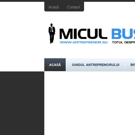
Acasă
Contact
ACASĂ
GHIDUL ANTREPRENORULUI
ÎN