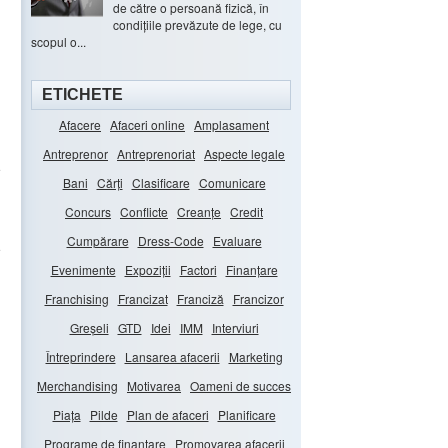
de către o persoană fizică, în
condițiile prevăzute de lege, cu
scopul o...
ETICHETE
Afacere
Afaceri online
Amplasament
Antreprenor
Antreprenoriat
Aspecte legale
e
Bani
Cărți
Clasificare
Comunicare
Concurs
Conflicte
Creanțe
Credit
Cumpărare
Dress-Code
Evaluare
e
Evenimente
Expoziții
Factori
Finanțare
Franchising
Francizat
Franciză
Francizor
Greșeli
GTD
Idei
IMM
Interviuri
Întreprindere
Lansarea afacerii
Marketing
Merchandising
Motivarea
Oameni de succes
Piața
Pilde
Plan de afaceri
Planificare
Programe de finanțare
Promovarea afacerii