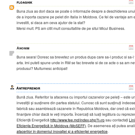
floaghik
Buna ziua as dori daca se poate o informazie despre a deschiderea unui
de a inporta cazane pe pelet din Italia in Moldova. Ce fel de vantaje am 
investiti, si daca am ceva ajutor de la stat?
Mersi mult. PS am citit mult consultatiile de pe situl Micul Business.
Anonim
Buna seara! Doresc sa brevetez un produs dupa care sa-l produc si sa-l 
arta. Imi puteti spune unde in RM se fac brevete si de ce acte o sa am ne
produsul? Multumesc anticipat!
Antreprenor
Bună ziua. Referitor la afacerea cu importul cazanelor pe peleți – este 
investiții și susținere din partea statului. Cunosc că sunt susținuți îndeos
fabrică sau asamblează cazanele în Republica Moldova, dar cred că exis
finanțare chiar dacă le veți importa. Încercați să luați legătura cu reprez
Eficiență Energetică
http://www.fee.md/index.php?l=ro
sau contactați
Lin
Eficiența Energetică în Moldova (MoSEFF)
. De asemenea ați putea anali
afacerilor în domeniul inovației și a eficienței energetice
.