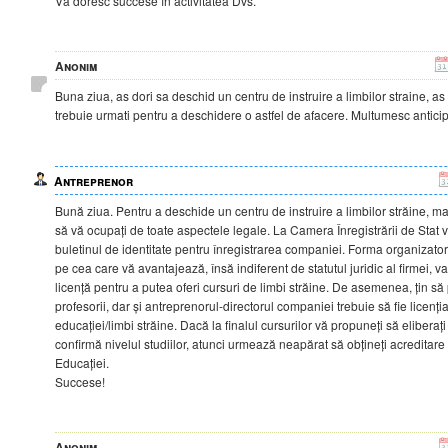
Vă doresc succese în activitatea Dvs.
Anonim
Buna ziua, as dori sa deschid un centru de instruire a limbilor straine, as 
trebuie urmati pentru a deschidere o astfel de afacere. Multumesc anticip
Antreprenor
Bună ziua. Pentru a deschide un centru de instruire a limbilor străine, mai
să vă ocupați de toate aspectele legale. La Camera Înregistrării de Stat v
buletinul de identitate pentru înregistrarea companiei. Forma organizatori
pe cea care vă avantajează, însă indiferent de statutul juridic al firmei, va
licență pentru a putea oferi cursuri de limbi străine. De asemenea, țin să 
profesorii, dar și antreprenorul-directorul companiei trebuie să fie licențiaț
educației/limbi străine. Dacă la finalul cursurilor vă propuneți să eliberați 
confirmă nivelul studiilor, atunci urmează neapărat să obțineți acreditare
Educației.
Succese!
Anonim