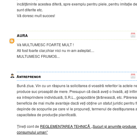
încălțăminte acestea diferă, spre exemplu pentru piele, pentru imitație d
sunt diferite etc.
Vă doresc mult succes!
AURA
Và MULTUMESC FOARTE MULT !
Ati fost foarte clar,chiar nici nu m-am asteptat....
MULTUMESC FRUMOS...
Antreprenor
Bună ziua. Vin cu un răspuns la solicitarea d-voastră referitor la actele 
produce suc proaspăt de mere. Presupun că dacă aveți o livadă, ați înființa
ea întreprindere individuală, S.R.L., gospodărie țărănească, etc. Părerea
beneficia de mai multe avantaje dacă veți obține un statut juridic pentru f
depinde de scopurile pe care vi le propuneți, termenul de desfășurarea a a
capacitatea de producție planificată.
Țineți cont de
REGLEMENTAREA TEHNICĂ ,,Sucuri și anumite produse si
consumului uman”