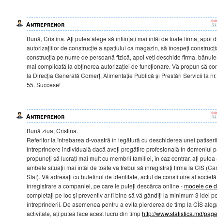
Antreprenor
Bună, Cristina. Ați putea alege să înființați mai întâi de toate firma, apoi
autorizațiilor de construcție a spațiului ca magazin, să începeți construcț
construcția pe nume de persoană fizică, apoi veți deschide firma, bănuie
mai complicată la obținerea autorizației de funcționare. Vă propun să con
la Direcția Generală Comerț, Alimentație Publică și Prestări Servicii la nr
55. Succese!
Antreprenor
Bună ziua, Cristina.
Referitor la întrebarea d-voastră în legătură cu deschiderea unei patiserii
întreprindere individuală dacă aveți pregătire profesională în domeniul pa
propuneți să lucrați mai mult cu membrii familiei, în caz contrar, ați putea
ambele situații mai întâi de toate va trebui să înregistrați firma la CÎS (Ca
Stat). Vă adresați cu buletinul de identitate, actul de constituire al societă
înregistrare a companiei, pe care le puteți descărca online -
modele de 
completați pe loc și preventiv ar fi bine să vă gândiți la minimum 3 idei
întreprinderii. De asemenea pentru a evita pierderea de timp la CÎS ale
activitate, ați putea face acest lucru din timp
http://www.statistica.md/pa