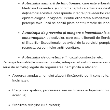
Autorizația sanitară de funcționare
, care este elibera
Medicină Preventivă și confirmă faptul că activitatea des
deținătorul acesteia corespunde integral prevederilor cer
epidemiologice în vigoare. Pentru eliberarea autorizației
percepe taxă, însă se achită plata pentru testele de labo
Autorizația de prevenire și stingere a incendiilor la 
construcțiilor
, obiectivelor, care este eliberată de Servic
și Situațiilor Excepționale, cu avizul de la serviciul pompier
respectarea cerințelor antiincendiare.
Autorizația de construire
, în cazul construcției etc.
Pe lângă formalitățile sus-menționate, întreprinzătorului îi revine sarc
serie de activități legate de organizarea nemijlocită a afacerii:
Alegerea amplasamentului afacerii (încăperile pot fi construite
închiriate);
Pregătirea spațiilor, procurarea sau închirierea echipamentului 
acestuia;
Stabilirea relațiilor cu furnizorii;