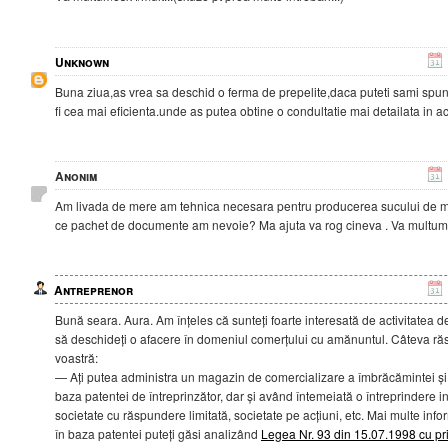
Unknown
Buna ziua,as vrea sa deschid o ferma de prepelite,daca puteti sami spune
fi cea mai eficienta.unde as putea obtine o condultatie mai detailata in
Anonim
Am livada de mere am tehnica necesara pentru producerea sucului de m
ce pachet de documente am nevoie? Ma ajuta va rog cineva . Va multum
Antreprenor
Bună seara. Aura. Am înțeles că sunteți foarte interesată de activitatea de
să deschideți o afacere în domeniul comerțului cu amănuntul. Câteva răspu
voastră:
— Ați putea administra un magazin de comercializare a îmbrăcămintei și î
baza patentei de întreprinzător, dar și având întemeiată o întreprindere i
societate cu răspundere limitată, societate pe acțiuni, etc. Mai multe infor
în baza patentei puteți găsi analizând
Legea Nr. 93 din 15.07.1998 cu pri