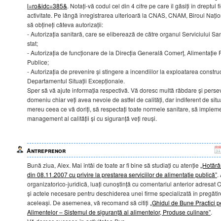
l=ro&idc=385&
. Notați-vă codul cel din 4 cifre pe care îl găsiți în dreptu
activitate. Pe lângă înregistrarea ulterioară la CNAS, CNAM, Biroul Națion
să obțineți câteva autorizații:
- Autorizația sanitară, care se eliberează de către organul Serviciului S
stat;
- Autorizația de funcționare de la Direcția Generală Comerț, Alimentație P
Publice;
- Autorizația de prevenire și stingere a incendiilor la exploatarea construcț
Departamentul Situații Excepționale.
Sper să vă ajute informația respectivă. Vă doresc multă răbdare și persev
domeniu chiar veți avea nevoie de astfel de calități, dar indiferent de situa
mereu ceea ce vă doriți, să respectați toate normele sanitare, să impleme
management al calității și cu siguranță veți reuși.
Antreprenor
Bună ziua, Alex. Mai întâi de toate ar fi bine să studiați cu atenție
„Hotărâ
din 08.11.2007 cu privire la prestarea serviciilor de alimentație publică”
.
organizatorico-juridică, luați cunoștință cu comentariul anterior adresat Cr
și actele necesare pentru deschiderea unei firme specializată în pregătire
aceleași. De asemenea, vă recomand să citiți
„Ghidul de Bune Practici p
Alimentelor – Sistemul de siguranță al alimentelor, Produse culinare”
.