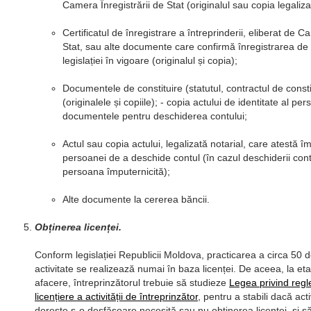
Camera Înregistrării de Stat (originalul sau copia legaliza
Certificatul de înregistrare a întreprinderii, eliberat de C
Stat, sau alte documente care confirmă înregistrarea de
legislației în vigoare (originalul și copia);
Documentele de constituire (statutul, contractul de consti
(originalele și copiile); - copia actului de identitate al pe
documentele pentru deschiderea contului;
Actul sau copia actului, legalizată notarial, care atestă îm
persoanei de a deschide contul (în cazul deschiderii cont
persoana împuternicită);
Alte documente la cererea băncii.
Obținerea licenței.
Conform legislației Republicii Moldova, practicarea a circa 50 
activitate se realizează numai în baza licenței. De aceea, la eta
afacere, întreprinzătorul trebuie să studieze
Legea privind reg
licențiere a activității de întreprinzător
, pentru a stabili dacă act
dorește s-o desfășoare necesită sau nu obținerea licenței, și s