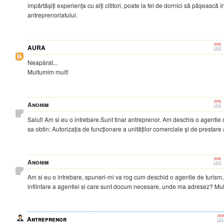
împărtășiți experiența cu alți cititori, poate la fel de dornici să pășească î
antreprenoriatului.
AURA
Neapàrat...
Multumim mult!
Anonim
Salut! Am si eu o intrebare.Sunt tinar antreprenor. Am deschis o agentie 
sa obtin: Autorizația de funcționare a unităților comerciale și de prestare 
Anonim
Am si eu o intrebare, spuneri-mi va rog cum deschid o agentie de turism,
infiintare a agentiei si care sunt docum necesare, unde ma adresez? Mu
Antreprenor