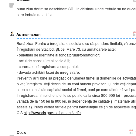
buna ziua dorim sa deschidem SRL in chisinau unde trebuie sa ne ducem
care trebuie de achitat
Antreprenor
Bună ziua. Pentru a înregistra o societate cu răspundere limitată, vă pre
Înregistrării de Stat, bd. Șt. cel Mare 73, cu următoarele acte:
- buletinul de identitate al fondatorului/fondatorilor;
- actul de constituire al societății;
- cererea de înregistrare a companiei;
- dovada achitării taxei de înregistrare.
Preventiv ar fi bine să pregătiți denumirea firmei și domeniile de activit
o veți înregistra. Veți deschide un cont bancar provizoriu, unde veți dep
ceea ce constituie capitalul social al firmei, bani pe care ulterior îi veți pu
înregistrarea firmei cheltuielile se pot ridica la circa 800-900 lei + procur
variază de la 150 lei la 800 lei, în dependență de calitate și materiale uti
acesteia). Puteți vedea tarifele pentru formalitățile ce țin de aspectele lega
CÎS
http://www.cis.gov.md/content/tarife
.
Olga