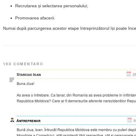
Recrutarea și selectarea personalului;
Promovarea afacerii.
Numai după parcurgerea acestor etape întreprinzătorul își poate înce
198 COMENTARII
Starciuc Ioan
2
Buna ziua!
As avea o intrebare. Ca tanar, din Romania as avea probleme in infiintar
Republica Moldova? Care ar fi demersurile aferente nerezidentilor Repu
Antreprenor
9
Bună ziua, Ioan. Întrucât Republica Moldova este membru cu puteri depli
Mondiale a Comerțului, atât rezidenții țării respective, cât și persoanele