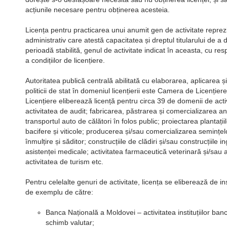
acțiunile necesare pentru obținerea acesteia.
Licența pentru practicarea unui anumit gen de activitate reprez
administrativ care atestă capacitatea și dreptul titularului de a
perioadă stabilită, genul de activitate indicat în aceasta, cu re
a condițiilor de licențiere.
Autoritatea publică centrală abilitată cu elaborarea, aplicarea ș
politicii de stat în domeniul licențierii este Camera de Licenție
Licențiere eliberează licență pentru circa 39 de domenii de activ
activitatea de audit; fabricarea, păstrarea și comercializarea an
transportul auto de călători în folos public; proiectarea plantații
bacifere și viticole; producerea și/sau comercializarea semințelo
înmulțire și săditor; construcțiile de clădiri și/sau construcțiile 
asistenței medicale; activitatea farmaceutică veterinară și/sau 
activitatea de turism etc.
Pentru celelalte genuri de activitate, licența se eliberează de inst
de exemplu de către:
Banca Națională a Moldovei – activitatea instituțiilor banc
schimb valutar;