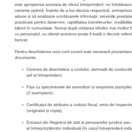
este apropierea acesteia de oficiul întreprinderii, nu întotdeau
varianta optimă. Înainte de a lua decizia respectivă, antrepreno
adune și să analizeze următoarele informații: serviciile prestate
practicate pentru deservire, rapiditatea transferurilor, credibilit
băncii în comunitate. Numai după vizitarea oficiilor mai multor b
cu personalul, cu clienții acestora poate fi luată o decizie referi
bancar.
Pentru deschiderea unui cont curent este necesară prezentar
documente:
Cererea de deschidere a contului, semnată de conducător
șef al întreprinderii;
Fișa cu specimenele de semnături și amprenta ștampilei l
(2 exemplare);
Certificatul de atribuire a codului fiscal, emis de Inspecto
(originalul și copia);
Extrasul din Registrul de stat al persoanelor juridice sau 
al întreprinzătorilor individuali (în cazul întreprinderii ind