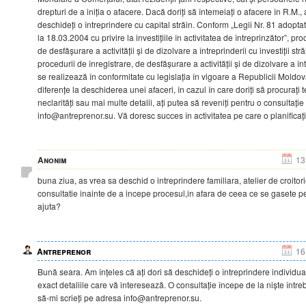
drepturi de a iniția o afacere. Dacă doriți să întemeiați o afacere în R.M.
deschideți o întreprindere cu capital străin. Conform „Legii Nr. 81 adopt
la 18.03.2004 cu privire la investițiile în activitatea de întreprinzător”, pr
de desfășurare a activității și de dizolvare a întreprinderii cu investiții str
procedurii de înregistrare, de desfășurare a activității și de dizolvare a în
se realizează în conformitate cu legislația în vigoare a Republicii Moldo
diferențe la deschiderea unei afaceri, în cazul în care doriți să procurați 
neclarități sau mai multe detalii, ați putea să reveniți pentru o consultaț
info@antreprenor.su. Vă doresc succes în activitatea pe care o planificați
Anonim
13
buna ziua, as vrea sa deschid o intreprindere familiara, atelier de croito
consultatie inainte de a incepe procesul,in afara de ceea ce se gasete pe
ajuta?
Antreprenor
16
Bună seara. Am înțeles că ați dori să deschideți o întreprindere individual
exact detaliile care vă interesează. O consultație începe de la niște întreb
să-mi scrieți pe adresa info@antreprenor.su.