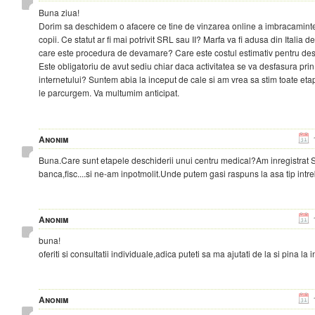
Buna ziua!
Dorim sa deschidem o afacere ce tine de vinzarea online a imbracamintei
copii. Ce statut ar fi mai potrivit SRL sau II? Marfa va fi adusa din Italia d
care este procedura de devamare? Care este costul estimativ pentru des
Este obligatoriu de avut sediu chiar daca activitatea se va desfasura prin
internetului? Suntem abia la inceput de cale si am vrea sa stim toate eta
le parcurgem. Va multumim anticipat.
Anonim
Buna.Care sunt etapele deschiderii unui centru medical?Am inregistrat 
banca,fisc....si ne-am inpotmolit.Unde putem gasi raspuns la asa tip intr
Anonim
buna!
oferiti si consultatii individuale,adica puteti sa ma ajutati de la si pina la i
Anonim