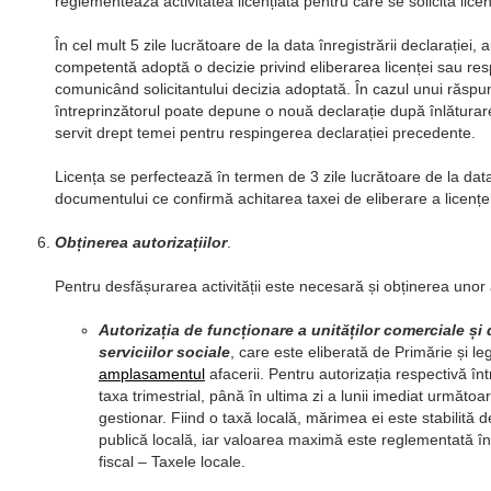
reglementează activitatea licențiată pentru care se solicită licen
În cel mult 5 zile lucrătoare de la data înregistrării declarației, 
competentă adoptă o decizie privind eliberarea licenței sau res
comunicând solicitantului decizia adoptată. În cazul unui răspu
întreprinzătorul poate depune o nouă declarație după înlătura
servit drept temei pentru respingerea declarației precedente.
Licența se perfectează în termen de 3 zile lucrătoare de la data
documentului ce confirmă achitarea taxei de eliberare a licenței
Obținerea autorizațiilor
.
Pentru desfășurarea activității este necesară și obținerea unor a
Autorizația de funcționare a unităților comerciale și 
serviciilor sociale
, care este eliberată de Primărie și le
amplasamentul
afacerii. Pentru autorizația respectivă înt
taxa trimestrial, până în ultima zi a lunii imediat următoa
gestionar. Fiind o taxă locală, mărimea ei este stabilită d
publică locală, iar valoarea maximă este reglementată în t
fiscal – Taxele locale.