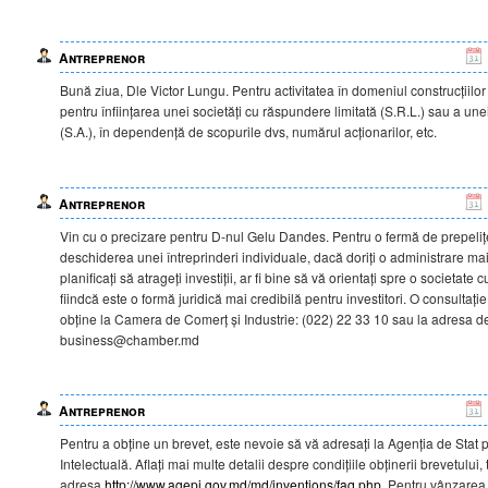
Antreprenor
Bună ziua, Dle Victor Lungu. Pentru activitatea în domeniul construcțiilo
pentru înființarea unei societăți cu răspundere limitată (S.R.L.) sau a unei
(S.A.), în dependență de scopurile dvs, numărul acționarilor, etc.
Antreprenor
Vin cu o precizare pentru D-nul Gelu Dandes. Pentru o fermă de prepelițe
deschiderea unei întreprinderi individuale, dacă doriți o administrare ma
planificați să atrageți investiții, ar fi bine să vă orientați spre o societate
fiindcă este o formă juridică mai credibilă pentru investitori. O consultație
obține la Camera de Comerț și Industrie: (022) 22 33 10 sau la adresa d
business@chamber.md
Antreprenor
Pentru a obține un brevet, este nevoie să vă adresați la Agenția de Stat 
Intelectuală. Aflați mai multe detalii despre condițiile obținerii brevetului
adresa
http://www.agepi.gov.md/md/inventions/faq.php
. Pentru vânzarea