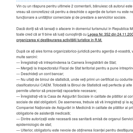
Vin cu un răspuns pentru ultimele 2 comentarii, bănuiesc că autorul este 
vreau să concretizez că pentru a deschide o agenție de turism nu este n
funcționare a unităților comerciale și de prestare a serviciilor sociale.
Dacă doriți să vă lansați o afacere în domeniul turismului în Republica M
toate cred că ar fi bine să luați cunoștință cu
Legea Nr. 352 din 24.11.2006
organizarea și desfășurarea activității turistice în R.M.
După ce ați ales forma organizatorico-juridică pentru agenția d-voastră, v
multe sarcini:
— Înregistrați-vă întreprinderea la Camera Înregistrării de Stat;
— Mergeți la Inspectoratul Fiscal de Stat teritorial pentru a pune întrepri
— Deschideți un cont bancar;
— Nu uitați de biroul de statistică, unde veți primi un certificat cu coduril
clasificatorului CAEM. Totodată la Biroul de Statistică veți perfecta și alte
permite ulterior să prezentați rapoartele necesare;
— Înregistrați-vă la Casa de Asigurări Sociale în calitate de plătitor al con
sociale de stat obligatorii. De asemenea, trebuie să vă înregistrați și la ag
Companiei Naționale de Asigurări în Medicină în calitate de plătitor al p
obligatorie de asistență medicală;
— Dintre autorizații este necesară cea sanitară emisă de organul Servici
epidemiologic de stat;
— Ulterior, obligatoriu este nevoie de obținerea licenței pentru desfășurare