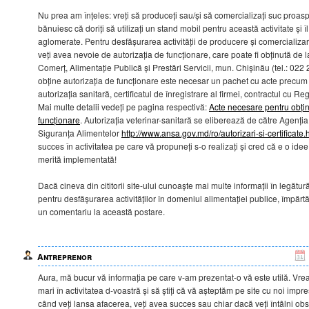
Nu prea am înțeles: vreți să produceți sau/și să comercializați suc proas
bănuiesc că doriți să utilizați un stand mobil pentru această activitate și 
aglomerate. Pentru desfășurarea activității de producere și comercializa
veți avea nevoie de autorizația de funcționare, care poate fi obținută de 
Comerț, Alimentație Publică și Prestări Servicii, mun. Chișinău (tel.: 022
obține autorizația de funcționare este necesar un pachet cu acte precum 
autorizația sanitară, certificatul de înregistrare al firmei, contractul cu Reg
Mai multe detalii vedeți pe pagina respectivă:
Acte necesare pentru obțin
funcționare
. Autorizația veterinar-sanitară se eliberează de către Agenți
Siguranța Alimentelor
http://www.ansa.gov.md/ro/autorizari-si-certificate.
succes în activitatea pe care vă propuneți s-o realizați și cred că e o ide
merită implementată!
Dacă cineva din cititorii site-ului cunoaște mai multe informații în legătu
pentru desfășurarea activităților în domeniul alimentației publice, împărtăș
un comentariu la această postare.
Antreprenor
Aura, mă bucur vă informația pe care v-am prezentat-o vă este utilă. Vr
mari în activitatea d-voastră și să știți că vă așteptăm pe site cu noi impre
când veți lansa afacerea, veți avea succes sau chiar dacă veți întâlni obst