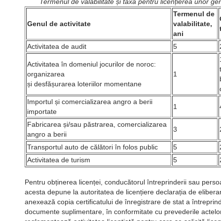
Termenul de valabilitate și taxa pentru licențierea unor gen
Termenul de
Genul de activitate
valabilitate,
ani
Activitatea de audit
5
Activitatea în domeniul jocurilor de noroc:
organizarea
1
și desfășurarea loteriilor momentane
Importul și comercializarea angro a berii
1
importate
Fabricarea și/sau păstrarea, comercializarea
3
angro a berii
Transportul auto de călători în folos public
5
Activitatea de turism
5
Pentru obținerea licenței, conducătorul întreprinderii sau pers
acesta depune la autoritatea de licențiere declarația de eliberar
anexează copia certificatului de înregistrare de stat a întreprinde
documente suplimentare, în conformitate cu prevederile actelor 