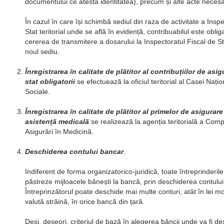
documentului ce atestă identitatea), precum și alte acte necesar
În cazul în care își schimbă sediul din raza de activitate a Inspe
Stat teritorial unde se află în evidență, contribuabilul este obli
cererea de transmitere a dosarului la Inspectoratul Fiscal de Stat
noul sediu.
Înregistrarea în calitate de plătitor al contribuțiilor de asig
stat obligatorii
se efectuează la oficiul teritorial al Casei Nați
Sociale.
Înregistrarea în calitate de plătitor al primelor de asigurar
asistență medicală
se realizează la agenția teritorială a Com
Asigurări în Medicină.
Deschiderea contului bancar
.
Indiferent de forma organizatorico-juridică, toate întreprinderil
păstreze mijloacele bănești la bancă, prin deschiderea contului
Întreprinzătorul poate deschide mai multe conturi, atât în lei mo
valută străină, în orice bancă din țară.
Deși, deseori, criteriul de bază în alegerea băncii unde va fi d