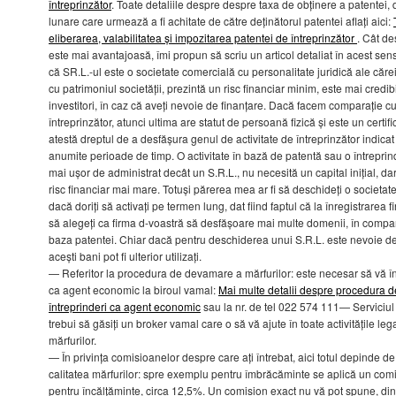
întreprinzător
. Toate detaliile despre despre taxa de obținere a patentei, 
lunare care urmează a fi achitate de către deținătorul patentei aflați aici:
eliberarea, valabilitatea și impozitarea patentei de întreprinzător
. Cât de
este mai avantajoasă, îmi propun să scriu un articol detaliat în acest sen
că SR.L.-ul este o societate comercială cu personalitate juridică ale cărei
cu patrimoniul societății, prezintă un risc financiar minim, este mai credi
investitori, în caz că aveți nevoie de finanțare. Dacă facem comparație c
întreprinzător, atunci ultima are statut de persoană fizică și este un certifi
atestă dreptul de a desfășura genul de activitate de întreprinzător indicat
anumite perioade de timp. O activitate în bază de patentă sau o întreprin
mai ușor de administrat decât un S.R.L., nu necesită un capital inițial, da
risc financiar mai mare. Totuși părerea mea ar fi să deschideți o societat
dacă doriți să activați pe termen lung, dat fiind faptul că la înregistrarea f
să alegeți ca firma d-voastră să desfășoare mai multe domenii, în compara
baza patentei. Chiar dacă pentru deschiderea unui S.R.L. este nevoie de 5
acești bani pot fi ulterior utilizați.
— Referitor la procedura de devamare a mărfurilor: este necesar să vă înr
ca agent economic la biroul vamal:
Mai multe detalii despre procedura de
întreprinderi ca agent economic
sau la nr. de tel 022 574 111— Serviciul 
trebui să găsiți un broker vamal care o să vă ajute în toate activitățile l
mărfurilor.
— În privința comisioanelor despre care ați întrebat, aici totul depinde de 
calitatea mărfurilor: spre exemplu pentru îmbrăcăminte se aplică un comi
pentru încălțăminte, circa 12,5%. Un comision exact nu vă pot spune, din 