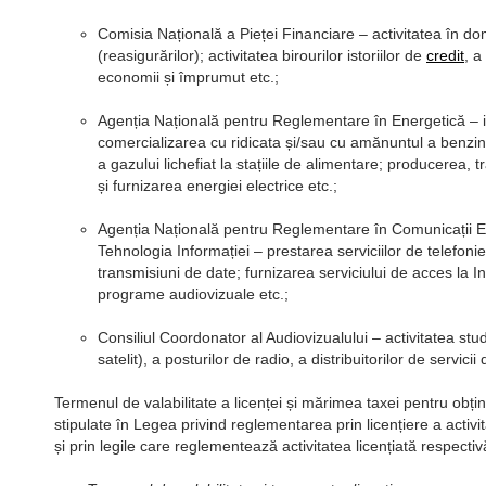
Comisia Națională a Pieței Financiare – activitatea în do
(reasigurărilor); activitatea birourilor istoriilor de
credit
, a
economii și împrumut etc.;
Agenția Națională pentru Reglementare în Energetică – i
comercializarea cu ridicata și/sau cu amănuntul a benzine
a gazului lichefiat la stațiile de alimentare; producerea, tr
și furnizarea energiei electrice etc.;
Agenția Națională pentru Reglementare în Comunicații El
Tehnologia Informației – prestarea serviciilor de telefonie
transmisiuni de date; furnizarea serviciului de acces la In
programe audiovizuale etc.;
Consiliul Coordonator al Audiovizualului – activitatea stud
satelit), a posturilor de radio, a distribuitorilor de servici
Termenul de valabilitate a licenței și mărimea taxei pentru obțin
stipulate în Legea privind reglementarea prin licențiere a activit
și prin legile care reglementează activitatea licențiată respectiv