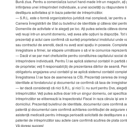
Bună ziua. Pentru a comercializa lucruri hand-made într-un magazin, ați
înființarea unei întreprinderi individuale, a unei societăți cu răspundere l
desfășura activitatea și în baza patentei de întreprinzător.
— S.R.L. este o formă organizatorico-juridică mai complexă, iar pentru a 
Camera Înregistrării de Stat cu buletinul de identitate și câteva idei pent
Domeniile de activitate vi le alegeți pe loc. Ați putea selecta câteva domen
veți reuși într-un anumit domeniu, veți avea alte opțiuni la dispoziție. Tot 
prezentați și actul care confirmă că sunteți proprietarul imobilului unde v
sau contractul de arendă, dacă nu aveți acel spațiu în posesie. Completa
înregistrare a firmei, iar etapele următoare o să vi le comunice reprezenta
— Dacă vi se par mari cheltuielile pentru constituirea capitalului social d
întreprindere individuală. Pentru Î.I se aplică sistemul contabil în partidă 
de proprietar, veți fi responsabil(ă) de prezentarea dărilor de seamă. Pen
obligatoriu angajarea unui contabil și se aplică sistemul contabil complet
Înregistrarea Î.I se face de asemenea la CÎS. Prezentați cererea de înregi
identitate al fondatorului și documentul ce confirmă că taxa de înregistrar
— Iar dacă considerați că nici S.R.L. și nici Î.I. nu sunt pentru Dvs, alegeț
întreprinzător. Veți putea activa doar într-un singur domeniu, cel specifica
întreprinzător se eliberează la Inspectoratul Fiscal în raza căruia își are î
domiciliul. Prezentați buletinul de identitate, documentul care confirmă a
patentă și documentul care confirmă achitarea contribuției de asigurare s
asistență medicală pentru întreaga perioadă solicitată de desfășurare a ac
patentei de întreprinzător sau actele care confirmă scutirea de plata contri
Vă doresc succes!