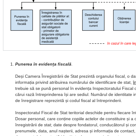
Punerea în evidența fiscală
.
Deși Camera Înregistrării de Stat prezintă organului fiscal, o dat
informația privind atribuirea numărului de identificare de stat,
î
trebuie să se pună personal în evidența Inspectoratului Fiscal de
cărui rază întreprinderea își are sediul. Numărul de identitate ind
de înregistrare reprezintă și codul fiscal al întreprinderii.
Inspectoratul Fiscal de Stat teritorial deschide pentru fiecare î
Dosar personal, care conține copiile actelor de constituire și a ce
înregistrării de stat; date despre fondatorul, conducătorul și co
prenumele, data, anul nașterii, adresa și informația de contact,