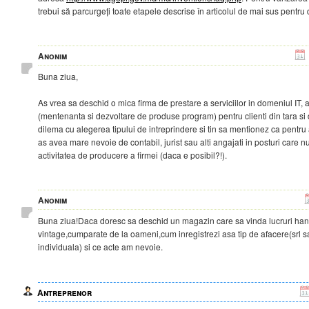
trebui să parcurgeți toate etapele descrise în articolul de mai sus pentru
Anonim
Buna ziua,
As vrea sa deschid o mica firma de prestare a serviciilor in domeniul IT
(mentenanta si dezvoltare de produse program) pentru clienti din tara si 
dilema cu alegerea tipului de intreprindere si tin sa mentionez ca pentr
as avea mare nevoie de contabil, jurist sau alti angajati in posturi care nu
activitatea de producere a firmei (daca e posibil?!).
Anonim
Buna ziua!Daca doresc sa deschid un magazin care sa vinda lucruri ha
vintage,cumparate de la oameni,cum inregistrezi asa tip de afacere(srl s
individuala) si ce acte am nevoie.
Antreprenor