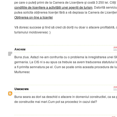
pe care o puteți primi de la Camera de Licențiere și costă 3 250 lei. Citiți
condițiile de licențiere a activității unei agenții de turism
. Datorită serviciu
putea solicita obținerea licenței fără a vă deplasa la Camera de Licențier
Obținerea on-line a licenței
Vă doresc succese și tind să cred că doriți nu doar o afacere profitabilă,
turismului moldovenesc :)
Anonim
Buna ziua. Astazi ne-am confrunta cu o problema la inregistrarea unei SR
germania. La CIS ni s-au spus ca trebuie sa avem traducerea statutului 
a fi primita semnatura pe el. Cum se poate omis aceasta procedura de l
Multumesc
Unknown
Buna seara as dori sa deschid o afacere in domeniul constructiei, ca sa p
de constructie mai mari.Cum pot sa procedez in cazul dat?