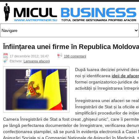
Înființarea unei firme în Republica Moldov
17 decembrie 2012, 16:47
198 comentarii
Etichete:
Lansarea afacerii
După luarea deciziei privind des
noi și identificarea
ideii de afacer
formei organizatorico-juridice d
activității și înregistrarea întrepri
Înregistrarea unei afaceri se re
Înregistrării de Stat și la oficiile e
simplificării procedurilor de iniție
Camera Înregistrării de Stat a fost creat
ghișeul unic
, care îi permite
pe lângă perfectarea documentelor de înregistrare, verificarea denumi
confecționarea ștampilei, să se pună în evidența electronică a Casei
Asigurări Sociale și a Companiei Naționale de Asigurări în Medicină, s