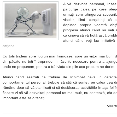
A vă dezvolta personal, înse
parcurge calea pe care alege
urmați spre atingerea scopuril
viselor, fiind conștienți că 
depinde propria voastră viață
progresa atunci când nu veți 
ca cineva să vă hotărască probl
atunci când veți lua inițiativă 
acționa.
Cu toții tindem spre lucruri mai frumoase, spre un
viitor
mai bun, d
din păcate nu toți întreprindem măsurile necesare pentru a ajung
unde ne propunem, pentru a trăi viața din plin așa precum ne dorim.
Atunci când sesizați că trebuie de schimbat ceva în caracter
comportamentul personal, trebuie să știți că sunteți pe calea cea d
rămâne doar să vă planificați și să desfășurați activitățile în așa fel î
fiecare zi să vă dezvoltați personal tot mai mult, nu contează, cât de
important este să o faceți.
Aflați m