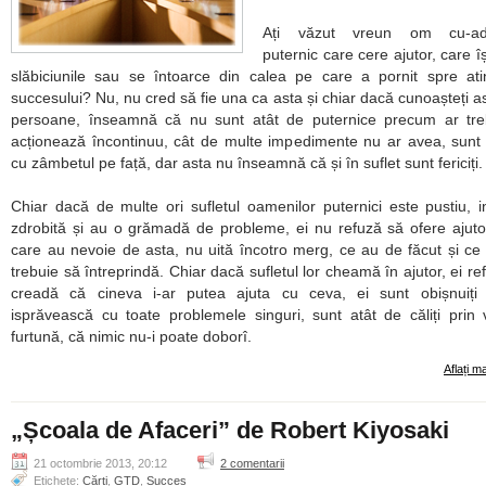
Ați văzut vreun om cu-ad
puternic care cere ajutor, care îș
slăbiciunile sau se întoarce din calea pe care a pornit spre at
succesului? Nu, nu cred să fie una ca asta și chiar dacă cunoașteți as
persoane, înseamnă că nu sunt atât de puternice precum ar treb
acționează încontinuu, cât de multe impedimente nu ar avea, sun
cu zâmbetul pe față, dar asta nu înseamnă că și în suflet sunt fericiți.
Chiar dacă de multe ori sufletul oamenilor puternici este pustiu, 
zdrobită și au o grămadă de probleme, ei nu refuză să ofere ajuto
care au nevoie de asta, nu uită încotro merg, ce au de făcut și ce 
trebuie să întreprindă. Chiar dacă sufletul lor cheamă în ajutor, ei re
creadă că cineva i-ar putea ajuta cu ceva, ei sunt obișnuiți
isprăvească cu toate problemele singuri, sunt atât de căliți prin 
furtună, că nimic nu-i poate doborî.
Aflați m
„Școala de Afaceri” de Robert Kiyosaki
21 octombrie 2013, 20:12
2 comentarii
Etichete:
Cărți
,
GTD
,
Succes