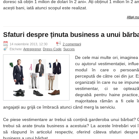
doresc să obțin 1 milion de dolari în 2 ani». Ați obținut 1 milion în 2 an
acești bani, iată atunci scopul este realizat.
Aflați m
Sfaturi despre ținuta business a unui bărb
14 noiembrie 2013, 12:30
2 comentarii
Etichete:
Antreprenor
,
Dress-Code
,
Succes
De cele mai multe ori, imaginea
cu ajutorul vestimentației, influ
modul în care o persoană
percepută de către cei din jur. Ex
organizații în care nu se impune 
vestimentar, ci se optea
degrabă pentru haine practice,
majoritatea rămân a fi cele î
angajații au grijă ce îmbracă atunci când merg la serviciu.
Ce piese vestimentare ar trebui să conțină garderoba unui bărbat?
trebui să arate ținuta business a acestuia? La aceste întrebări voi 
să răspund în articolul respectiv, oferind câteva sfaturi despre
business a unui bărbat.