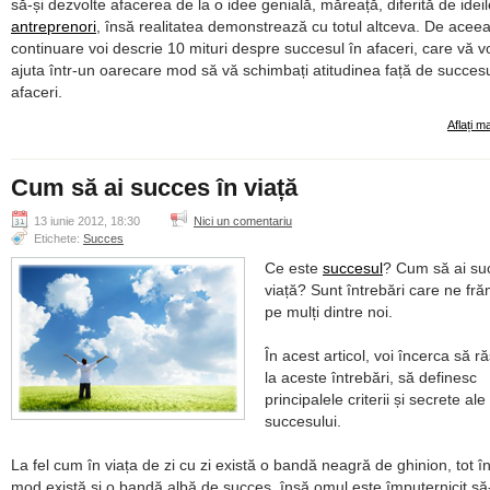
să-și dezvolte afacerea de la o idee genială, măreață, diferită de ideil
antreprenori
, însă realitatea demonstrează cu totul altceva. De aceea
continuare voi descrie 10 mituri despre succesul în afaceri, care vă v
ajuta într-un oarecare mod să vă schimbați atitudinea față de succesu
afaceri.
Aflați m
Cum să ai succes în viață
13 iunie 2012, 18:30
Nici un comentariu
Etichete:
Succes
Ce este
succesul
? Cum să ai su
viață? Sunt întrebări care ne fr
pe mulți dintre noi.
În acest articol, voi încerca să 
la aceste întrebări, să definesc
principalele criterii și secrete ale
succesului.
La fel cum în viața de zi cu zi există o bandă neagră de ghinion, tot î
mod există și o bandă albă de succes, însă omul este împuternicit să