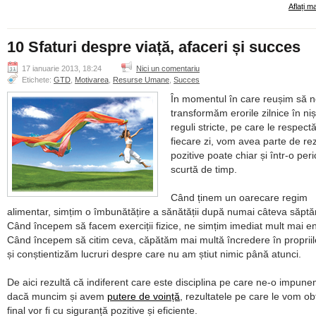
Aflați m
10 Sfaturi despre viață, afaceri și succes
17 ianuarie 2013, 18:24
Nici un comentariu
Etichete:
GTD
,
Motivarea
,
Resurse Umane
,
Succes
În momentul în care reușim să 
transformăm erorile zilnice în niș
reguli stricte, pe care le respect
fiecare zi, vom avea parte de rez
pozitive poate chiar și într-o per
scurtă de timp.
Când ținem un oarecare regim
alimentar, simțim o îmbunătățire a sănătății după numai câteva săpt
Când începem să facem exerciții fizice, ne simțim imediat mult mai en
Când începem să citim ceva, căpătăm mai multă încredere în propriil
și conștientizăm lucruri despre care nu am știut nimic până atunci.
De aici rezultă că indiferent care este disciplina pe care ne-o impune
dacă muncim și avem
putere de voință
, rezultatele pe care le vom ob
final vor fi cu siguranță pozitive și eficiente.