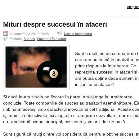
Aflați m
Mituri despre succesul în afaceri
14 decembrie 2012, 23:25
Nici un comentariu
Etichete:
Succes
,
Succesul în afaceri
Sunt o mulțime de companii de 
care am putea să le analizăm pe
primi răspuns la întrebarea: Ce
reprezintă
succesul
în afaceri și
am putea obține dacă suntem în
inițierii unei afaceri?
Și dacă le-am studia pe fiecare în parte, am ajunge la următoarea
concluzie: Toate companiile de succes au trăsături asemănătoare. El
îmbină în același timp caracterul inovator și cel tradițional. Aceste co
își modifică obiectivele, își aleg alte strategii de dezvoltare, dar nicio
nu-și schimbă scopul principal, misiunea și valorile lor de bază.
Sunt sigură că mulți dintre voi consideră că pentru a obține succes, t