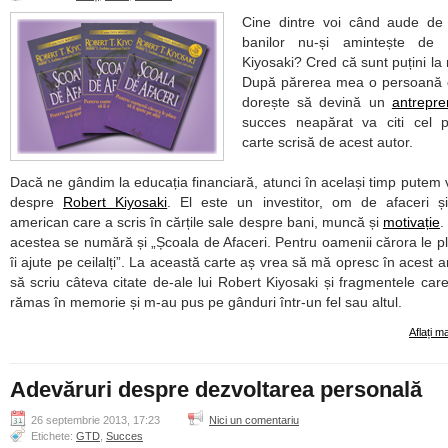
Cine dintre voi când aude de 
banilor nu-și amintește de 
Kiyosaki? Cred că sunt puțini la
După părerea mea o persoană c
dorește să devină un
antrepre
succes neapărat va citi cel p
carte scrisă de acest autor.
Dacă ne gândim la educația financiară, atunci în același timp putem v
despre
Robert Kiyosaki
. El este un investitor, om de afaceri ș
american care a scris în cărțile sale despre bani, muncă și
motivație
.
acestea se numără și „Școala de Afaceri. Pentru oamenii cărora le p
îi ajute pe ceilalți”. La această carte aș vrea să mă opresc în acest art
să scriu câteva citate de-ale lui Robert Kiyosaki și fragmentele car
rămas în memorie și m-au pus pe gânduri într-un fel sau altul.
Aflați m
Adevăruri despre dezvoltarea personală
26 septembrie 2013, 17:23
Nici un comentariu
Etichete:
GTD
,
Succes