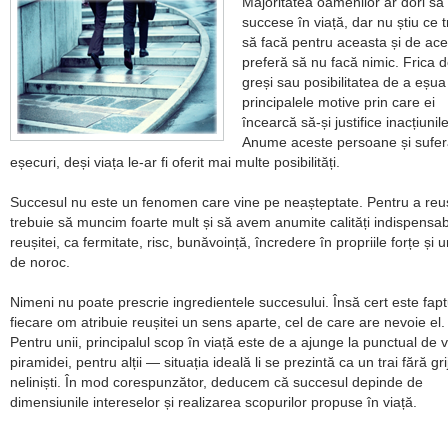
Majoritatea oamenilor ar dori să
succese în viață, dar nu știu ce 
să facă pentru aceasta și de ac
preferă să nu facă nimic. Frica 
greși sau posibilitatea de a eșua
principalele motive prin care ei
încearcă să-și justifice inacțiunile
Anume aceste persoane și sufe
eșecuri, deși viața le-ar fi oferit mai multe posibilități.
Succesul nu este un fenomen care vine pe neașteptate. Pentru a reu
trebuie să muncim foarte mult și să avem anumite calități indispensab
reușitei, ca fermitate, risc, bunăvoință, încredere în propriile forțe și u
de noroc.
Nimeni nu poate prescrie ingredientele succesului. Însă cert este fapt
fiecare om atribuie reușitei un sens aparte, cel de care are nevoie el.
Pentru unii, principalul scop în viață este de a ajunge la punctual de v
piramidei, pentru alții — situația ideală li se prezintă ca un trai fără grij
neliniști. În mod corespunzător, deducem că succesul depinde de
dimensiunile intereselor și realizarea scopurilor propuse în viață.