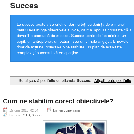
Succes
La succes poate visa oricine, dar nu toți au dorința de a munci
pentru a-și atinge obiectivele zilnice, ca mai apoi să constate că a
devenit o persoană de succes. Succes poate obține oricine, un
copil, un antreprenor, un bătrân, sau un simplu angajat. E nevoie
doar de acțiune, obiective bine stabilite, un plan de activitate
complex și succesul vă va aparține.
Se afișează postările cu eticheta
Succes
.
Afișați toate postările
Cum ne stabilim corect obiectivele?
15 iunie 2015, 02:04
Nici un comentariu
Etichete:
GTD
,
Succes