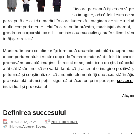
Fiecare persoană își creează pr
sa imagine, adică felul cum acea
percepută de cei din mediul în care lucrează. Imaginea de sine inclu
multe compartimente: felul în care ne îmbrăcăm, machiajul abordat,
greutatea corporală, sexul – feminin sau masculin și nu în ultimul rân
înfățișarea fizică.
Maniera în care cei din jur își formează anumite așteptări asupra imagi
a comportamentului nostru depinde în mare măsură de felul în care 
promovăm această imagine. În acest sens, este bine de știut că ceilal
atât cât lăsăm noi să se vadă. Iar dacă ți-ai creat o imagine pozitivă ș
puternică și conștientizezi că anumite elemente îți dau această înfăți
profesională, atunci poți fi sigur că ai făcut un prim pas spre
succesul
individual și profesional.
Aflați m
Definirea succesului
15 mai 2012, 23:24
Nici un comentariu
Etichete:
Afacere
,
Succes