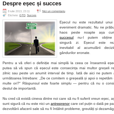
Despre eșec și succes
8 iulie 2013, 23:11
Nici un comentariu
Etichete:
GTD
,
Succes
Eșecul nu este rezultatul unui
eveniment dramatic. Nu ne prăb
haos peste noapte așa cum
succesul
nu-l putem obține 
singură zi. Eșecul este rezu
inevitabil al acumulării decizi
gândurilor eronate.
Pentru a vă oferi o definiție mai simplă la ceea ce înseamnă eșe
putea să vă spun că eșecul este consecința mai multor greșeli r
zilnic sau peste un anumit interval de timp. Iată de aici ne putem
următoarea întrebare:
De ce comitem o greșeală și apoi o repetăm
multe ori?
Răspunsul este foarte simplu — pentru că nu o cons
destul de importantă.
Nu cred că există cineva dintre noi care să nu fi suferit vreun eșec, 
sunt sigură că nu este nici un
antreprenor
care cel puțin o dată pe pa
dezvoltării afacerii sale să nu fi întâlnit probleme, greutăți și dezamăgi