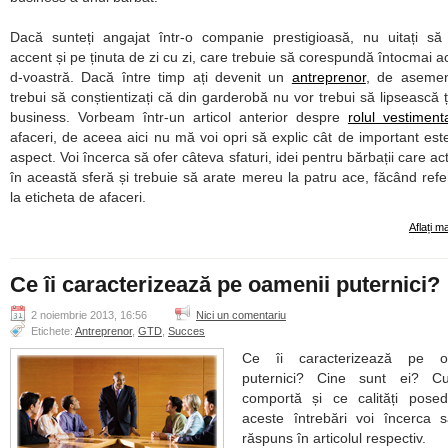
Dacă sunteți angajat într-o companie prestigioasă, nu uitați să
accent și pe ținuta de zi cu zi, care trebuie să corespundă întocmai acti
d-voastră. Dacă între timp ați devenit un
antreprenor
, de aseme
trebui să conștientizați că din garderobă nu vor trebui să lipsească ț
business. Vorbeam într-un articol anterior despre
rolul vestimenta
afaceri, de aceea aici nu mă voi opri să explic cât de important est
aspect. Voi încerca să ofer câteva sfaturi, idei pentru bărbații care ac
în această sferă și trebuie să arate mereu la patru ace, făcând refer
la eticheta de afaceri.
Aflați m
Ce îi caracterizează pe oamenii puternici?
2 noiembrie 2013, 16:56
Nici un comentariu
Etichete:
Antreprenor
,
GTD
,
Succes
Ce îi caracterizează pe o
puternici? Cine sunt ei? 
comportă și ce calități pose
aceste întrebări voi încerca 
răspuns în articolul respectiv.