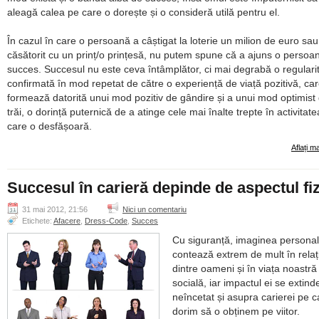
aleagă calea pe care o dorește și o consideră utilă pentru el.
În cazul în care o persoană a câștigat la loterie un milion de euro sau
căsătorit cu un prinț/o prințesă, nu putem spune că a ajuns o persoa
succes. Succesul nu este ceva întâmplător, ci mai degrabă o regularit
confirmată în mod repetat de către o experiență de viață pozitivă, ca
formează datorită unui mod pozitiv de gândire și a unui mod optimist
trăi, o dorință puternică de a atinge cele mai înalte trepte în activitat
care o desfășoară.
Aflați m
Succesul în carieră depinde de aspectul fiz
31 mai 2012, 21:56
Nici un comentariu
Etichete:
Afacere
,
Dress-Code
,
Succes
Cu siguranță, imaginea persona
contează extrem de mult în relați
dintre oameni și în viața noastră
socială, iar impactul ei se extind
neîncetat și asupra carierei pe c
dorim să o obținem pe viitor.