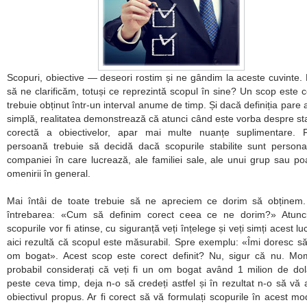
Scopuri, obiective — deseori rostim și ne gândim la aceste cuvinte. 
să ne clarificăm, totuși ce reprezintă scopul în sine? Un scop este 
trebuie obținut într-un interval anume de timp. Și dacă definiția pare a
simplă, realitatea demonstrează că atunci când este vorba despre sta
corectă a obiectivelor, apar mai multe nuanțe suplimentare. F
persoană trebuie să decidă dacă scopurile stabilite sunt persona
companiei în care lucrează, ale familiei sale, ale unui grup sau po
omenirii în general.
Mai întâi de toate trebuie să ne apreciem ce dorim să obținem.
întrebarea: «Cum să definim corect ceea ce ne dorim?» Atunc
scopurile vor fi atinse, cu siguranță veți înțelege și veți simți acest l
aici rezultă că scopul este măsurabil. Spre exemplu: «Îmi doresc să
om bogat». Acest scop este corect definit? Nu, sigur că nu. Mo
probabil considerați că veți fi un om bogat având 1 milion de dola
peste ceva timp, deja n-o să credeți astfel și în rezultat n-o să vă a
obiectivul propus. Ar fi corect să vă formulați scopurile în acest mo