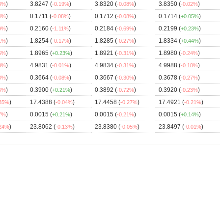
)
3.8247 (
)
3.8320 (
)
3.8350 (
)
08%
-0.19%
-0.08%
-0.02%
)
0.1711 (
)
0.1712 (
)
0.1714 (
)
14%
-0.08%
-0.08%
+0.05%
)
0.2160 (
)
0.2184 (
)
0.2199 (
)
79%
-1.11%
-0.69%
+0.23%
)
1.8254 (
)
1.8285 (
)
1.8334 (
)
01%
-0.17%
-0.27%
+0.44%
)
1.8965 (
)
1.8921 (
)
1.8980 (
)
56%
+0.23%
-0.31%
-0.24%
)
4.9831 (
)
4.9834 (
)
4.9988 (
)
38%
-0.01%
-0.31%
-0.18%
)
0.3664 (
)
0.3667 (
)
0.3678 (
)
38%
-0.08%
-0.30%
-0.27%
)
0.3900 (
)
0.3892 (
)
0.3920 (
)
36%
+0.21%
-0.72%
-0.23%
)
17.4388 (
)
17.4458 (
)
17.4921 (
)
.35%
-0.04%
-0.27%
-0.21%
)
0.0015 (
)
0.0015 (
)
0.0015 (
)
27%
+0.21%
-0.21%
+0.14%
)
23.8062 (
)
23.8380 (
)
23.8497 (
)
.24%
-0.13%
-0.05%
-0.01%