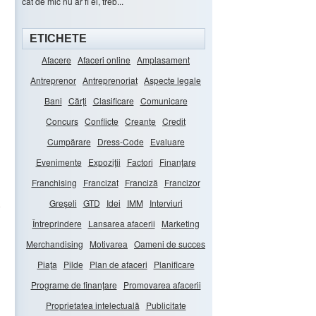
cât de mic nu ar fi el, treb...
ETICHETE
Afacere
Afaceri online
Amplasament
Antreprenor
Antreprenoriat
Aspecte legale
Bani
Cărți
Clasificare
Comunicare
Concurs
Conflicte
Creanțe
Credit
Cumpărare
Dress-Code
Evaluare
Evenimente
Expoziții
Factori
Finanțare
Franchising
Francizat
Franciză
Francizor
Greșeli
GTD
Idei
IMM
Interviuri
Întreprindere
Lansarea afacerii
Marketing
Merchandising
Motivarea
Oameni de succes
Piața
Pilde
Plan de afaceri
Planificare
Programe de finanțare
Promovarea afacerii
Proprietatea intelectuală
Publicitate