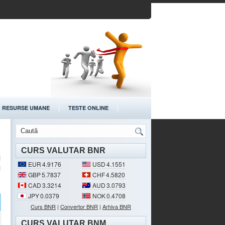
RESURSE UMANE
TESTE ONLINE
CURS VALUTAR BNR
l
EUR
4.9176
USD
4.1551
l
GBP
5.7837
CHF
4.5820
CAD
3.3214
AUD
3.0793
JPY
0.0379
NOK
0.4708
Curs BNR
|
Convertor BNR
|
Arhiva BNR
CURS VALUTAR BNM