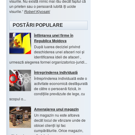
visurile. Nu există nimic mai rău decât faptul că
un prieten sau o persoană iubită îți ucide
visurile.
Robert Kiyosaki
POSTĂRI POPULARE
Înființarea unei firme în
Republica Moldova
După luarea deciziei privind
deschiderea unei afaceri noi și
identificarea ideii de afaceri ,
urmează alegerea formei organizatorico-juridi...
Întreprinderea individuală
Întreprinderea individuală este o
activitate economică desfășurată
de către o persoană fizică, în
condițiile prevăzute de lege, cu
scopul o...
Amenajarea unui magazin
Un magazin nu este altceva
decât locul de vânzare unde de
obicei clienții își fac
cumpărăturile. Orice magazin,