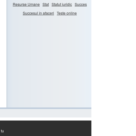
Resurse Umane
Stat
Statut juridic
Succes
Succesul în afaceri
Teste online
 tu