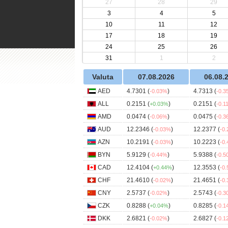
27
28
29
3
4
5
10
11
12
17
18
19
24
25
26
31
1
2
Valuta
07.08.2026
06.08.
AED
4.7301 (
)
4.7313 (
-0.03%
-0.
ALL
0.2151 (
)
0.2151 (
+0.03%
-0.1
AMD
0.0474 (
)
0.0475 (
-0.06%
-0.
AUD
12.2346 (
)
12.2377 (
-0.03%
-0
AZN
10.2191 (
)
10.2223 (
-0.03%
-0
BYN
5.9129 (
)
5.9388 (
-0.44%
-0.
CAD
12.4104 (
)
12.3553 (
+0.44%
-0
CHF
21.4610 (
)
21.4651 (
-0.02%
-0
CNY
2.5737 (
)
2.5743 (
-0.02%
-0.
CZK
0.8288 (
)
0.8285 (
+0.04%
-0.
DKK
2.6821 (
)
2.6827 (
-0.02%
-0.