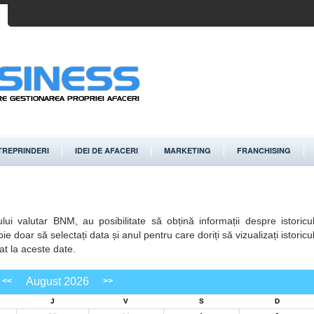
TREPRINDERI
IDEI DE AFACERI
MARKETING
FRANCHISING
lui valutar BNM, au posibilitate să obțină informații despre istoricu
doar să selectați data și anul pentru care doriți să vizualizați istoricu
at la aceste date.
August 2026
J
V
S
D