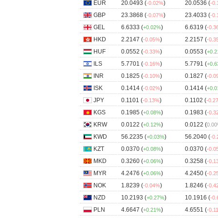
EUR
20.0493 (
)
20.0536 (
-0.02%
-0
GBP
23.3868 (
)
23.4033 (
-0.07%
-0
GEL
6.6333 (
)
6.6319 (
+0.02%
-0.
HKD
2.2147 (
)
2.2157 (
-0.05%
-0.
HUF
0.0552 (
)
0.0553 (
-0.33%
+0.
ILS
5.7701 (
)
5.7791 (
-0.16%
+0.
INR
0.1825 (
)
0.1827 (
-0.10%
-0.
ISK
0.1414 (
)
0.1414 (
-0.02%
+0.
JPY
0.1101 (
)
0.1102 (
-0.13%
-0.2
KGS
0.1985 (
)
0.1983 (
+0.08%
-0.
KRW
0.0122 (
)
0.0122 (
+0.12%
0.0
KWD
56.2235 (
)
56.2040 (
+0.03%
-0
KZT
0.0370 (
)
0.0370 (
+0.08%
-0.
MKD
0.3260 (
)
0.3258 (
+0.06%
-0.
MYR
4.2476 (
)
4.2450 (
+0.06%
-0.
NOK
1.8239 (
)
1.8246 (
-0.04%
-0.
NZD
10.2193 (
)
10.1916 (
+0.27%
-0
PLN
4.6647 (
)
4.6551 (
+0.21%
-0.1