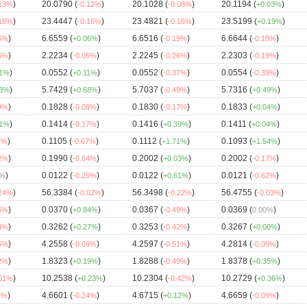
)
20.0790 (
)
20.1028 (
)
20.1194 (
)
.13%
-0.12%
-0.08%
+0.03%
)
23.4447 (
)
23.4821 (
)
23.5199 (
)
.18%
-0.16%
-0.16%
+0.19%
)
6.6559 (
)
6.6516 (
)
6.6644 (
)
36%
+0.06%
-0.19%
-0.18%
)
2.2234 (
)
2.2245 (
)
2.2303 (
)
35%
-0.05%
-0.26%
-0.19%
)
0.0552 (
)
0.0552 (
)
0.0554 (
)
21%
+0.11%
-0.37%
-0.39%
)
5.7429 (
)
5.7037 (
)
5.7316 (
)
63%
+0.68%
-0.49%
+0.49%
)
0.1828 (
)
0.1830 (
)
0.1833 (
)
09%
-0.09%
-0.17%
+0.04%
)
0.1414 (
)
0.1416 (
)
0.1411 (
)
01%
-0.17%
+0.39%
+0.04%
)
0.1105 (
)
0.1112 (
)
0.1093 (
)
7%
-0.67%
+1.71%
+1.54%
)
0.1990 (
)
0.2002 (
)
0.2002 (
)
32%
-0.64%
+0.03%
-0.17%
)
0.0122 (
)
0.0122 (
)
0.0121 (
)
0%
-0.25%
+0.61%
-0.62%
)
56.3384 (
)
56.3498 (
)
56.4755 (
)
.24%
-0.02%
-0.22%
-0.03%
)
0.0370 (
)
0.0367 (
)
0.0369 (
)
05%
+0.84%
-0.49%
0.00%
)
0.3262 (
)
0.3253 (
)
0.3267 (
)
13%
+0.27%
-0.42%
+0.00%
)
4.2558 (
)
4.2597 (
)
4.2814 (
)
25%
-0.09%
-0.51%
-0.09%
)
1.8323 (
)
1.8288 (
)
1.8378 (
)
42%
+0.19%
-0.49%
+0.35%
)
10.2538 (
)
10.2304 (
)
10.2729 (
)
.61%
+0.23%
-0.42%
+0.36%
)
4.6601 (
)
4.6715 (
)
4.6659 (
)
1%
-0.24%
+0.12%
-0.09%