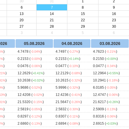
30
31
1
2
6
7
8
9
13
14
15
16
20
21
22
23
27
28
29
30
3
4
5
6
2026
05.08.2026
04.08.2026
03.08.2026
)
4.7478 (
)
4.7497 (
)
4.7623 (
)
35%
-0.04%
-0.27%
-0.21%
)
0.2153 (
)
0.2153 (
)
0.2150 (
)
1%
-0.00%
+0.14%
+0.00%
)
0.0476 (
)
0.0477 (
)
0.0477 (
)
36%
-0.06%
-0.10%
-0.34%
)
12.2629 (
)
12.2129 (
)
12.2964 (
)
.21%
+0.41%
-0.68%
+0.55%
)
10.2638 (
)
10.2615 (
)
10.2941 (
)
.41%
+0.02%
-0.32%
-0.18%
)
5.9686 (
)
5.9996 (
)
6.0185 (
)
50%
-0.52%
-0.32%
-0.05%
)
12.4208 (
)
12.4236 (
)
12.4747 (
)
.53%
-0.02%
-0.41%
-0.06%
)
21.5320 (
)
21.5647 (
)
21.6217 (
)
.31%
-0.15%
-0.26%
+0.26%
)
2.5819 (
)
2.5832 (
)
2.5909 (
)
30%
-0.05%
-0.30%
-0.13%
)
0.8297 (
)
0.8307 (
)
0.8316 (
)
14%
-0.12%
-0.11%
-0.06%
)
2.6860 (
)
2.6894 (
)
2.6915 (
)
12%
-0.13%
-0.08%
+0.03%