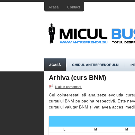
Acasă
Contact
ACASĂ
GHIDUL ANTREPRENORULUI
ÎN
Arhiva (curs BNM)
Nici un comentariu
Cei cointeresați să analizeze evoluția cursu
cursului BNM pe pagina respectivă. Este nevoie 
cursului valutar BNM și veți avea acces imedi
L
M
M