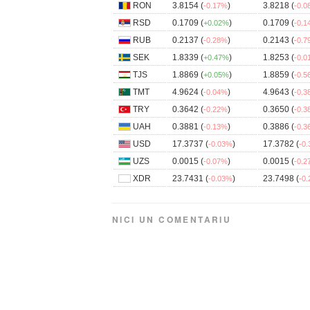
RON
3.8154 (
)
3.8218 (
-0.17%
-0.
RSD
0.1709 (
)
0.1709 (
+0.02%
-0.
RUB
0.2137 (
)
0.2143 (
-0.28%
-0.
SEK
1.8339 (
)
1.8253 (
+0.47%
-0.
TJS
1.8869 (
)
1.8859 (
+0.05%
-0.
TMT
4.9624 (
)
4.9643 (
-0.04%
-0.
TRY
0.3642 (
)
0.3650 (
-0.22%
-0.
UAH
0.3881 (
)
0.3886 (
-0.13%
-0.
USD
17.3737 (
)
17.3782 (
-0.03%
-0
UZS
0.0015 (
)
0.0015 (
-0.07%
-0.
XDR
23.7431 (
)
23.7498 (
-0.03%
-0
NICI UN COMENTARIU