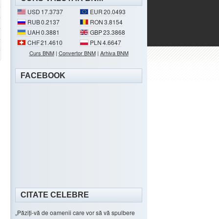
USD
17.3737
EUR
20.0493
RUB
0.2137
RON
3.8154
UAH
0.3881
GBP
23.3868
CHF
21.4610
PLN
4.6647
Curs BNM
|
Convertor BNM
|
Arhiva BNM
FACEBOOK
CITATE CELEBRE
Păziți-vă de oamenii care vor să vă spulbere