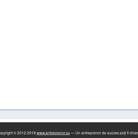
pyright © 2012-2019
www.antreprenor.su
— Un antreprenor de succes poți fi chiar