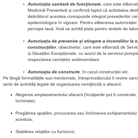
Autorizația sanitară de funcționare
, care este elibera
Medicină Preventivă și confirmă faptul că activitatea des
deținătorul acesteia corespunde integral prevederilor cer
epidemiologice în vigoare. Pentru eliberarea autorizației
percepe taxă, însă se achită plata pentru testele de labo
Autorizația de prevenire și stingere a incendiilor la 
construcțiilor
, obiectivelor, care este eliberată de Servic
și Situațiilor Excepționale, cu avizul de la serviciul pompier
respectarea cerințelor antiincendiare.
Autorizația de construire
, în cazul construcției etc.
Pe lângă formalitățile sus-menționate, întreprinzătorului îi revine sarc
serie de activități legate de organizarea nemijlocită a afacerii:
Alegerea amplasamentului afacerii (încăperile pot fi construite
închiriate);
Pregătirea spațiilor, procurarea sau închirierea echipamentului 
acestuia;
Stabilirea relațiilor cu furnizorii;