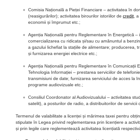
Comisia Națională a Pieței Financiare – activitatea în do
(reasigurărilor); activitatea birourilor istoriilor de
credit
, a
economii și împrumut etc.;
Agenția Națională pentru Reglementare în Energetică – i
comercializarea cu ridicata și/sau cu amănuntul a benzine
a gazului lichefiat la stațiile de alimentare; producerea, tr
și furnizarea energiei electrice etc.;
Agenția Națională pentru Reglementare în Comunicații El
Tehnologia Informației – prestarea serviciilor de telefonie
transmisiuni de date; furnizarea serviciului de acces la In
programe audiovizuale etc.;
Consiliul Coordonator al Audiovizualului – activitatea stud
satelit), a posturilor de radio, a distribuitorilor de servici
Termenul de valabilitate a licenței și mărimea taxei pentru obțin
stipulate în Legea privind reglementarea prin licențiere a activit
și prin legile care reglementează activitatea licențiată respectiv