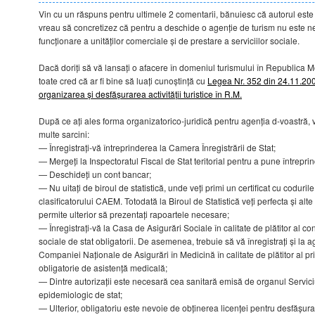
Vin cu un răspuns pentru ultimele 2 comentarii, bănuiesc că autorul este 
vreau să concretizez că pentru a deschide o agenție de turism nu este n
funcționare a unităților comerciale și de prestare a serviciilor sociale.
Dacă doriți să vă lansați o afacere în domeniul turismului în Republica M
toate cred că ar fi bine să luați cunoștință cu
Legea Nr. 352 din 24.11.2006
organizarea și desfășurarea activității turistice în R.M.
După ce ați ales forma organizatorico-juridică pentru agenția d-voastră, v
multe sarcini:
— Înregistrați-vă întreprinderea la Camera Înregistrării de Stat;
— Mergeți la Inspectoratul Fiscal de Stat teritorial pentru a pune întrepri
— Deschideți un cont bancar;
— Nu uitați de biroul de statistică, unde veți primi un certificat cu coduril
clasificatorului CAEM. Totodată la Biroul de Statistică veți perfecta și alte
permite ulterior să prezentați rapoartele necesare;
— Înregistrați-vă la Casa de Asigurări Sociale în calitate de plătitor al con
sociale de stat obligatorii. De asemenea, trebuie să vă înregistrați și la ag
Companiei Naționale de Asigurări în Medicină în calitate de plătitor al p
obligatorie de asistență medicală;
— Dintre autorizații este necesară cea sanitară emisă de organul Servici
epidemiologic de stat;
— Ulterior, obligatoriu este nevoie de obținerea licenței pentru desfășurare