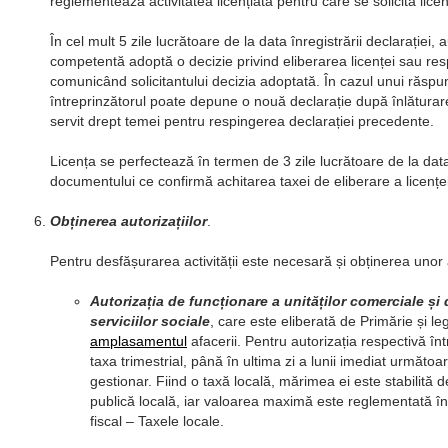
reglementează activitatea licențiată pentru care se solicită licen
În cel mult 5 zile lucrătoare de la data înregistrării declarației, 
competentă adoptă o decizie privind eliberarea licenței sau res
comunicând solicitantului decizia adoptată. În cazul unui răspu
întreprinzătorul poate depune o nouă declarație după înlătura
servit drept temei pentru respingerea declarației precedente.
Licența se perfectează în termen de 3 zile lucrătoare de la data
documentului ce confirmă achitarea taxei de eliberare a licenței
Obținerea autorizațiilor
.
Pentru desfășurarea activității este necesară și obținerea unor a
Autorizația de funcționare a unităților comerciale și 
serviciilor sociale
, care este eliberată de Primărie și le
amplasamentul
afacerii. Pentru autorizația respectivă înt
taxa trimestrial, până în ultima zi a lunii imediat următoa
gestionar. Fiind o taxă locală, mărimea ei este stabilită d
publică locală, iar valoarea maximă este reglementată în t
fiscal – Taxele locale.