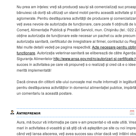
Nu prea am înțeles: vreți să produceți sau/și să comercializați suc proas
bănuiesc că doriți să utilizați un stand mobil pentru această activitate și 
aglomerate. Pentru desfășurarea activității de producere și comercializa
veți avea nevoie de autorizația de funcționare, care poate fi obținută de 
Comerț, Alimentație Publică și Prestări Servicii, mun. Chișinău (tel.: 022
obține autorizația de funcționare este necesar un pachet cu acte precum 
autorizația sanitară, certificatul de înregistrare al firmei, contractul cu Reg
Mai multe detalii vedeți pe pagina respectivă:
Acte necesare pentru obțin
funcționare
. Autorizația veterinar-sanitară se eliberează de către Agenți
Siguranța Alimentelor
http://www.ansa.gov.md/ro/autorizari-si-certificate.
succes în activitatea pe care vă propuneți s-o realizați și cred că e o ide
merită implementată!
Dacă cineva din cititorii site-ului cunoaște mai multe informații în legătu
pentru desfășurarea activităților în domeniul alimentației publice, împărtăș
un comentariu la această postare.
Antreprenor
Aura, mă bucur vă informația pe care v-am prezentat-o vă este utilă. Vr
mari în activitatea d-voastră și să știți că vă așteptăm pe site cu noi impre
când veți lansa afacerea, veți avea succes sau chiar dacă veți întâlni obst