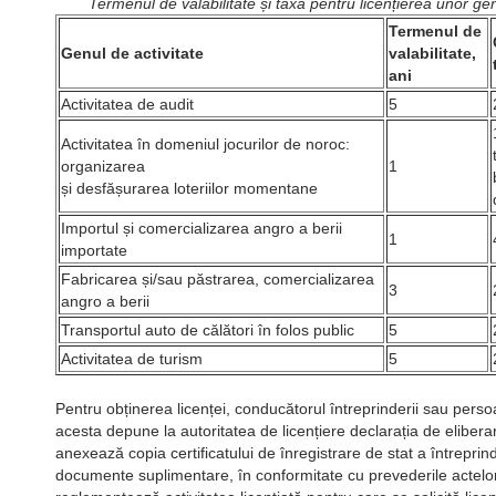
Termenul de valabilitate și taxa pentru licențierea unor gen
Termenul de
Genul de activitate
valabilitate,
ani
Activitatea de audit
5
Activitatea în domeniul jocurilor de noroc:
organizarea
1
și desfășurarea loteriilor momentane
Importul și comercializarea angro a berii
1
importate
Fabricarea și/sau păstrarea, comercializarea
3
angro a berii
Transportul auto de călători în folos public
5
Activitatea de turism
5
Pentru obținerea licenței, conducătorul întreprinderii sau pers
acesta depune la autoritatea de licențiere declarația de eliberar
anexează copia certificatului de înregistrare de stat a întreprinde
documente suplimentare, în conformitate cu prevederile actelor 