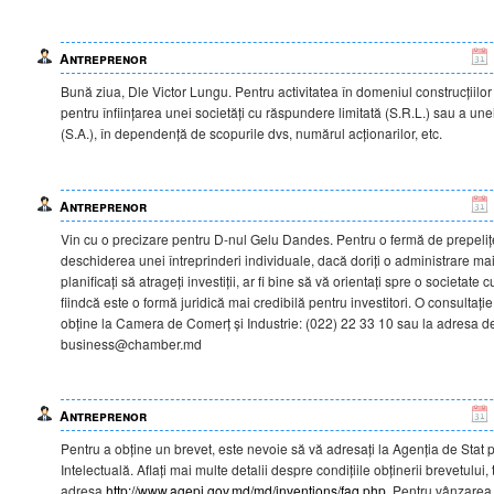
Antreprenor
Bună ziua, Dle Victor Lungu. Pentru activitatea în domeniul construcțiilo
pentru înființarea unei societăți cu răspundere limitată (S.R.L.) sau a unei
(S.A.), în dependență de scopurile dvs, numărul acționarilor, etc.
Antreprenor
Vin cu o precizare pentru D-nul Gelu Dandes. Pentru o fermă de prepelițe
deschiderea unei întreprinderi individuale, dacă doriți o administrare ma
planificați să atrageți investiții, ar fi bine să vă orientați spre o societate
fiindcă este o formă juridică mai credibilă pentru investitori. O consultație
obține la Camera de Comerț și Industrie: (022) 22 33 10 sau la adresa d
business@chamber.md
Antreprenor
Pentru a obține un brevet, este nevoie să vă adresați la Agenția de Stat 
Intelectuală. Aflați mai multe detalii despre condițiile obținerii brevetului
adresa
http://www.agepi.gov.md/md/inventions/faq.php
. Pentru vânzarea