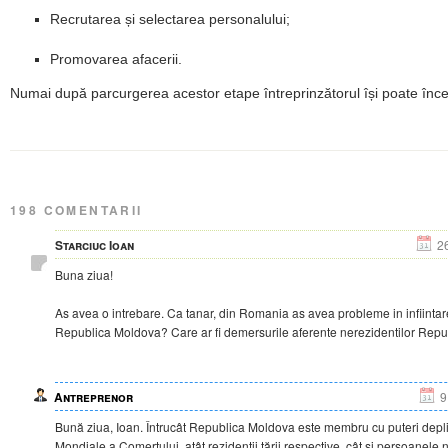
Recrutarea și selectarea personalului;
Promovarea afacerii.
Numai după parcurgerea acestor etape întreprinzătorul își poate înce
198 COMENTARII
Starciuc Ioan
2
Buna ziua!
As avea o intrebare. Ca tanar, din Romania as avea probleme in infiintar
Republica Moldova? Care ar fi demersurile aferente nerezidentilor Repu
Antreprenor
9
Bună ziua, Ioan. Întrucât Republica Moldova este membru cu puteri depli
Mondiale a Comerțului, atât rezidenții țării respective, cât și persoanele