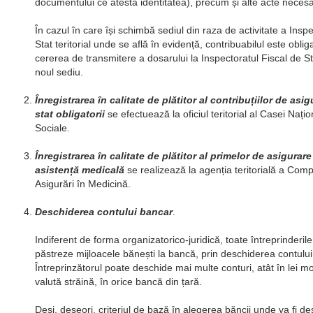
documentului ce atestă identitatea), precum și alte acte necesar
În cazul în care își schimbă sediul din raza de activitate a Inspe
Stat teritorial unde se află în evidență, contribuabilul este obli
cererea de transmitere a dosarului la Inspectoratul Fiscal de Stat
noul sediu.
Înregistrarea în calitate de plătitor al contribuțiilor de asig
stat obligatorii
se efectuează la oficiul teritorial al Casei Nați
Sociale.
Înregistrarea în calitate de plătitor al primelor de asigurar
asistență medicală
se realizează la agenția teritorială a Com
Asigurări în Medicină.
Deschiderea contului bancar
.
Indiferent de forma organizatorico-juridică, toate întreprinderil
păstreze mijloacele bănești la bancă, prin deschiderea contului
Întreprinzătorul poate deschide mai multe conturi, atât în lei mo
valută străină, în orice bancă din țară.
Deși, deseori, criteriul de bază în alegerea băncii unde va fi d