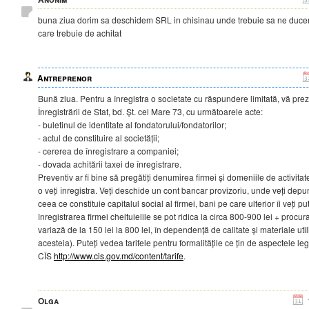
buna ziua dorim sa deschidem SRL in chisinau unde trebuie sa ne ducem
care trebuie de achitat
Antreprenor
Bună ziua. Pentru a înregistra o societate cu răspundere limitată, vă pre
Înregistrării de Stat, bd. Șt. cel Mare 73, cu următoarele acte:
- buletinul de identitate al fondatorului/fondatorilor;
- actul de constituire al societății;
- cererea de înregistrare a companiei;
- dovada achitării taxei de înregistrare.
Preventiv ar fi bine să pregătiți denumirea firmei și domeniile de activit
o veți înregistra. Veți deschide un cont bancar provizoriu, unde veți dep
ceea ce constituie capitalul social al firmei, bani pe care ulterior îi veți pu
înregistrarea firmei cheltuielile se pot ridica la circa 800-900 lei + procur
variază de la 150 lei la 800 lei, în dependență de calitate și materiale uti
acesteia). Puteți vedea tarifele pentru formalitățile ce țin de aspectele lega
CÎS
http://www.cis.gov.md/content/tarife
.
Olga