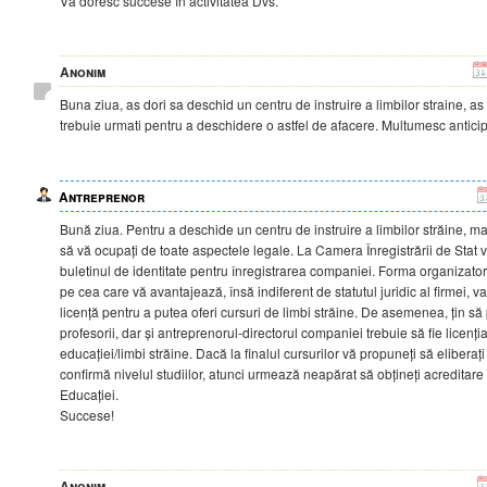
Vă doresc succese în activitatea Dvs.
Anonim
Buna ziua, as dori sa deschid un centru de instruire a limbilor straine, as 
trebuie urmati pentru a deschidere o astfel de afacere. Multumesc anticip
Antreprenor
Bună ziua. Pentru a deschide un centru de instruire a limbilor străine, mai
să vă ocupați de toate aspectele legale. La Camera Înregistrării de Stat v
buletinul de identitate pentru înregistrarea companiei. Forma organizatori
pe cea care vă avantajează, însă indiferent de statutul juridic al firmei, va
licență pentru a putea oferi cursuri de limbi străine. De asemenea, țin să 
profesorii, dar și antreprenorul-directorul companiei trebuie să fie licențiaț
educației/limbi străine. Dacă la finalul cursurilor vă propuneți să eliberați 
confirmă nivelul studiilor, atunci urmează neapărat să obțineți acreditare
Educației.
Succese!
Anonim