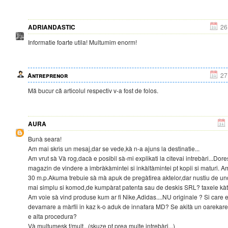
ADRIANDASTIC
26
Informatie foarte utila! Multumim enorm!
Antreprenor
27
Mă bucur că articolul respectiv v-a fost de folos.
AURA
Bunà seara!
Am mai skris un mesaj,dar se vede,kà n-a ajuns la destinatie...
Am vrut sà Và rog,dacà e posibil sà-mi explikati la citevai intrebàri...Dor
magazin de vindere a imbràkàmintei si inkàltàmintei pt kopii si maturi. Am
30 m.p.Akuma trebuie sà mà apuk de pregàtirea aktelor,dar nustiu de und
mai simplu si komod,de kumpàrat patenta sau de deskis SRL? taxele kàtr
Am voie sà vind produse kum ar fi Nike,Adidas....NU originale ? Si care
devamare a màrfii in kaz k-o aduk de innafara MD? Se akità un oarekare 
e alta procedura?
Và multumesk f/mult...(skuze pt prea multe intrebàri...)