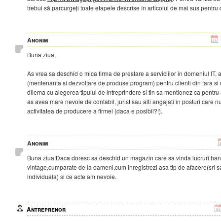
trebui să parcurgeți toate etapele descrise în articolul de mai sus pentru
Anonim
Buna ziua,
As vrea sa deschid o mica firma de prestare a serviciilor in domeniul IT
(mentenanta si dezvoltare de produse program) pentru clienti din tara si 
dilema cu alegerea tipului de intreprindere si tin sa mentionez ca pentr
as avea mare nevoie de contabil, jurist sau alti angajati in posturi care nu
activitatea de producere a firmei (daca e posibil?!).
Anonim
Buna ziua!Daca doresc sa deschid un magazin care sa vinda lucruri ha
vintage,cumparate de la oameni,cum inregistrezi asa tip de afacere(srl s
individuala) si ce acte am nevoie.
Antreprenor