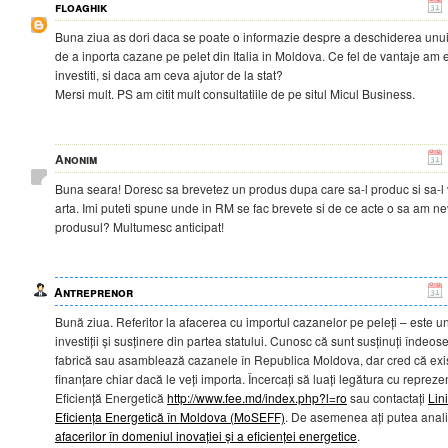
floaghik
Buna ziua as dori daca se poate o informazie despre a deschiderea unui
de a inporta cazane pe pelet din Italia in Moldova. Ce fel de vantaje am 
investiti, si daca am ceva ajutor de la stat?
Mersi mult. PS am citit mult consultatiile de pe situl Micul Business.
Anonim
Buna seara! Doresc sa brevetez un produs dupa care sa-l produc si sa-l 
arta. Imi puteti spune unde in RM se fac brevete si de ce acte o sa am ne
produsul? Multumesc anticipat!
Antreprenor
Bună ziua. Referitor la afacerea cu importul cazanelor pe peleți – este 
investiții și susținere din partea statului. Cunosc că sunt susținuți îndeos
fabrică sau asamblează cazanele în Republica Moldova, dar cred că exis
finanțare chiar dacă le veți importa. Încercați să luați legătura cu reprez
Eficiență Energetică
http://www.fee.md/index.php?l=ro
sau contactați
Lin
Eficiența Energetică în Moldova (MoSEFF)
. De asemenea ați putea anali
afacerilor în domeniul inovației și a eficienței energetice
.