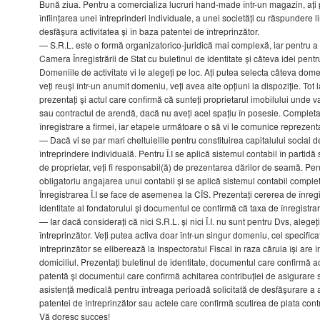
Bună ziua. Pentru a comercializa lucruri hand-made într-un magazin, ați
înființarea unei întreprinderi individuale, a unei societăți cu răspundere l
desfășura activitatea și în baza patentei de întreprinzător.
— S.R.L. este o formă organizatorico-juridică mai complexă, iar pentru a 
Camera Înregistrării de Stat cu buletinul de identitate și câteva idei pent
Domeniile de activitate vi le alegeți pe loc. Ați putea selecta câteva domen
veți reuși într-un anumit domeniu, veți avea alte opțiuni la dispoziție. Tot 
prezentați și actul care confirmă că sunteți proprietarul imobilului unde v
sau contractul de arendă, dacă nu aveți acel spațiu în posesie. Completa
înregistrare a firmei, iar etapele următoare o să vi le comunice reprezenta
— Dacă vi se par mari cheltuielile pentru constituirea capitalului social d
întreprindere individuală. Pentru Î.I se aplică sistemul contabil în partidă 
de proprietar, veți fi responsabil(ă) de prezentarea dărilor de seamă. Pen
obligatoriu angajarea unui contabil și se aplică sistemul contabil complet
Înregistrarea Î.I se face de asemenea la CÎS. Prezentați cererea de înregi
identitate al fondatorului și documentul ce confirmă că taxa de înregistrar
— Iar dacă considerați că nici S.R.L. și nici Î.I. nu sunt pentru Dvs, alegeț
întreprinzător. Veți putea activa doar într-un singur domeniu, cel specifica
întreprinzător se eliberează la Inspectoratul Fiscal în raza căruia își are î
domiciliul. Prezentați buletinul de identitate, documentul care confirmă a
patentă și documentul care confirmă achitarea contribuției de asigurare s
asistență medicală pentru întreaga perioadă solicitată de desfășurare a ac
patentei de întreprinzător sau actele care confirmă scutirea de plata contri
Vă doresc succes!