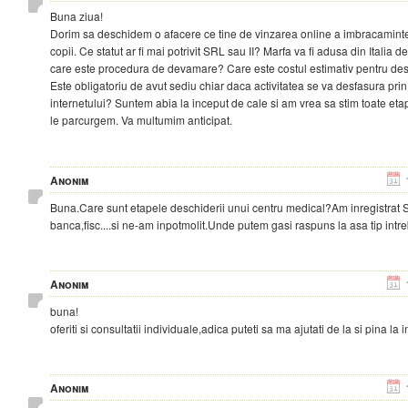
Buna ziua!
Dorim sa deschidem o afacere ce tine de vinzarea online a imbracamintei
copii. Ce statut ar fi mai potrivit SRL sau II? Marfa va fi adusa din Italia d
care este procedura de devamare? Care este costul estimativ pentru des
Este obligatoriu de avut sediu chiar daca activitatea se va desfasura prin
internetului? Suntem abia la inceput de cale si am vrea sa stim toate eta
le parcurgem. Va multumim anticipat.
Anonim
Buna.Care sunt etapele deschiderii unui centru medical?Am inregistrat 
banca,fisc....si ne-am inpotmolit.Unde putem gasi raspuns la asa tip intr
Anonim
buna!
oferiti si consultatii individuale,adica puteti sa ma ajutati de la si pina la i
Anonim