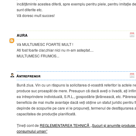
încălțăminte acestea diferă, spre exemplu pentru piele, pentru imitație d
sunt diferite etc.
Vă doresc mult succes!
AURA
Và MULTUMESC FOARTE MULT !
Ati fost foarte clar,chiar nici nu m-am asteptat....
MULTUMESC FRUMOS...
Antreprenor
Bună ziua. Vin cu un răspuns la solicitarea d-voastră referitor la actele 
produce suc proaspăt de mere. Presupun că dacă aveți o livadă, ați înființa
ea întreprindere individuală, S.R.L., gospodărie țărănească, etc. Părerea
beneficia de mai multe avantaje dacă veți obține un statut juridic pentru f
depinde de scopurile pe care vi le propuneți, termenul de desfășurarea a a
capacitatea de producție planificată.
Țineți cont de
REGLEMENTAREA TEHNICĂ ,,Sucuri și anumite produse si
consumului uman”