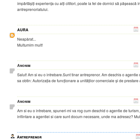
împărtășiți experiența cu alți cititori, poate la fel de dornici să pășească î
antreprenoriatului.
AURA
Neapàrat...
Multumim mult!
Anonim
Salut! Am si eu o intrebare.Sunt tinar antreprenor. Am deschis o agentie 
sa obtin: Autorizația de funcționare a unităților comerciale și de prestare 
Anonim
Am si eu o intrebare, spuneri-mi va rog cum deschid o agentie de turism,
infiintare a agentiei si care sunt docum necesare, unde ma adresez? Mu
Antreprenor