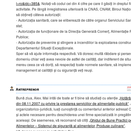
l=ro&idc=385&
. Notați-vă codul cel din 4 cifre pe care îl găsiți în dreptu
activitate. Pe lângă înregistrarea ulterioară la CNAS, CNAM, Biroul Națion
să obțineți câteva autorizații:
- Autorizația sanitară, care se eliberează de către organul Serviciului S
stat;
- Autorizația de funcționare de la Direcția Generală Comerț, Alimentație P
Publice;
- Autorizația de prevenire și stingere a incendiilor la exploatarea construcț
Departamentul Situații Excepționale.
Sper să vă ajute informația respectivă. Vă doresc multă răbdare și persev
domeniu chiar veți avea nevoie de astfel de calități, dar indiferent de situa
mereu ceea ce vă doriți, să respectați toate normele sanitare, să impleme
management al calității și cu siguranță veți reuși.
Antreprenor
Bună ziua, Alex. Mai întâi de toate ar fi bine să studiați cu atenție
„Hotărâ
din 08.11.2007 cu privire la prestarea serviciilor de alimentație publică”
.
organizatorico-juridică, luați cunoștință cu comentariul anterior adresat Cr
și actele necesare pentru deschiderea unei firme specializată în pregătire
aceleași. De asemenea, vă recomand să citiți
„Ghidul de Bune Practici p
Alimentelor – Sistemul de siguranță al alimentelor, Produse culinare”
.