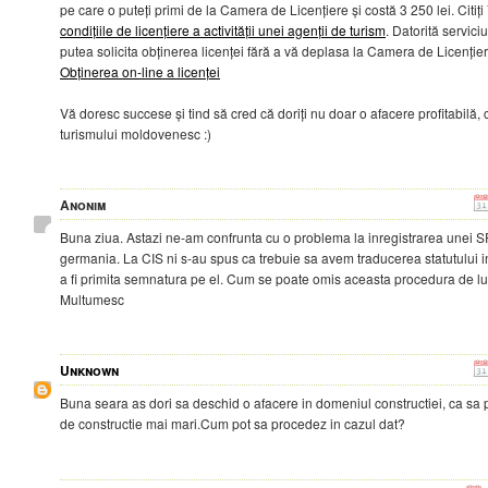
pe care o puteți primi de la Camera de Licențiere și costă 3 250 lei. Citiți
condițiile de licențiere a activității unei agenții de turism
. Datorită serviciu
putea solicita obținerea licenței fără a vă deplasa la Camera de Licențier
Obținerea on-line a licenței
Vă doresc succese și tind să cred că doriți nu doar o afacere profitabilă,
turismului moldovenesc :)
Anonim
Buna ziua. Astazi ne-am confrunta cu o problema la inregistrarea unei SR
germania. La CIS ni s-au spus ca trebuie sa avem traducerea statutului 
a fi primita semnatura pe el. Cum se poate omis aceasta procedura de l
Multumesc
Unknown
Buna seara as dori sa deschid o afacere in domeniul constructiei, ca sa p
de constructie mai mari.Cum pot sa procedez in cazul dat?