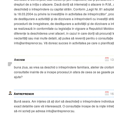
drepturi de a iniția o afacere. Dacă doriți să întemeiați o afacere în R.M.
deschideți o întreprindere cu capital străin. Conform „Legii Nr. 81 adopt
la 18.03.2004 cu privire la investițiile în activitatea de întreprinzător”, pr
de desfășurare a activității și de dizolvare a întreprinderii cu investiții str
procedurii de înregistrare, de desfășurare a activității și de dizolvare a în
se realizează în conformitate cu legislația în vigoare a Republicii Moldo
diferențe la deschiderea unei afaceri, în cazul în care doriți să procurați 
neclarități sau mai multe detalii, ați putea să reveniți pentru o consultaț
info@antreprenor.su. Vă doresc succes în activitatea pe care o planificați
Anonim
13
buna ziua, as vrea sa deschid o intreprindere familiara, atelier de croito
consultatie inainte de a incepe procesul,in afara de ceea ce se gasete pe
ajuta?
Antreprenor
16
Bună seara. Am înțeles că ați dori să deschideți o întreprindere individual
exact detaliile care vă interesează. O consultație începe de la niște întreb
să-mi scrieți pe adresa info@antreprenor.su.