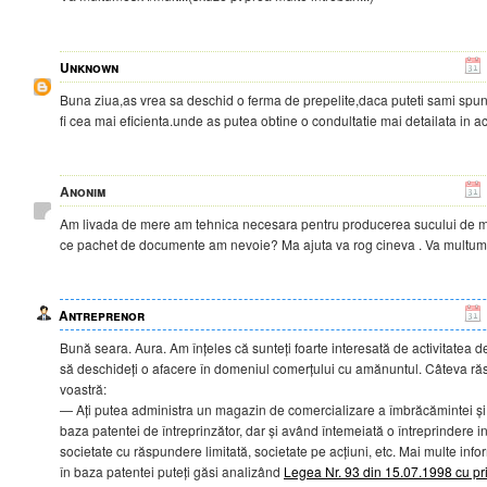
Unknown
Buna ziua,as vrea sa deschid o ferma de prepelite,daca puteti sami spune
fi cea mai eficienta.unde as putea obtine o condultatie mai detailata in
Anonim
Am livada de mere am tehnica necesara pentru producerea sucului de m
ce pachet de documente am nevoie? Ma ajuta va rog cineva . Va multum
Antreprenor
Bună seara. Aura. Am înțeles că sunteți foarte interesată de activitatea de
să deschideți o afacere în domeniul comerțului cu amănuntul. Câteva răspu
voastră:
— Ați putea administra un magazin de comercializare a îmbrăcămintei și î
baza patentei de întreprinzător, dar și având întemeiată o întreprindere i
societate cu răspundere limitată, societate pe acțiuni, etc. Mai multe infor
în baza patentei puteți găsi analizând
Legea Nr. 93 din 15.07.1998 cu pri