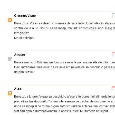
Cristina Vieru
Buna ziua. Vreau sa deschid o terasa de vara intr-o localitate din afara o
contrui de la o. Nu stiu cu ce sa incep, mai intii constructia si apoi merg 
inregistra?
Mersi anticipat
Anonim
Bunaaaaa! sunt Cristina! ma bucur ca este la noi asa un site de informare
Deci intrebarea mea este: de ce acte am nevoie ca sa deschid o patiserie 
de panificatie?
Alex
Buna ziua tuturor. Vreau sa deschid o afacere in domeniul alimentatiei pu
pregatirea fast-foodurilor" si ma intereseaza ce pachet de documente am
unde sa incep si ce forma organizatoricojuridica ar fi cea mai convenabila
sfat sau opinia dumneavoastra la acest subiect.Multumesc anticipat!!