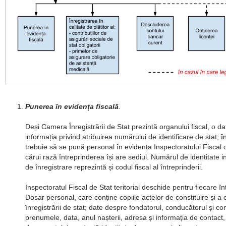
Punerea în evidența fiscală
.
Deși Camera Înregistrării de Stat prezintă organului fiscal, o dat
informația privind atribuirea numărului de identificare de stat,
î
trebuie să se pună personal în evidența Inspectoratului Fiscal de
cărui rază întreprinderea își are sediul. Numărul de identitate ind
de înregistrare reprezintă și codul fiscal al întreprinderii.
Inspectoratul Fiscal de Stat teritorial deschide pentru fiecare î
Dosar personal, care conține copiile actelor de constituire și a ce
înregistrării de stat; date despre fondatorul, conducătorul și co
prenumele, data, anul nașterii, adresa și informația de contact,