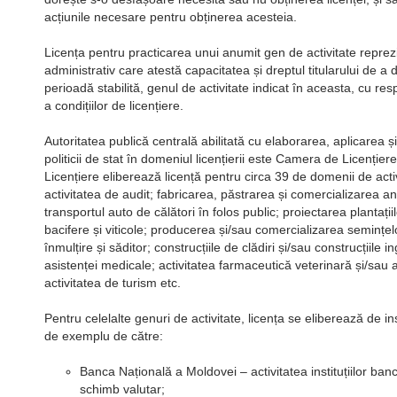
acțiunile necesare pentru obținerea acesteia.
Licența pentru practicarea unui anumit gen de activitate reprez
administrativ care atestă capacitatea și dreptul titularului de a
perioadă stabilită, genul de activitate indicat în aceasta, cu re
a condițiilor de licențiere.
Autoritatea publică centrală abilitată cu elaborarea, aplicarea ș
politicii de stat în domeniul licențierii este Camera de Licenție
Licențiere eliberează licență pentru circa 39 de domenii de activ
activitatea de audit; fabricarea, păstrarea și comercializarea an
transportul auto de călători în folos public; proiectarea plantații
bacifere și viticole; producerea și/sau comercializarea semințelo
înmulțire și săditor; construcțiile de clădiri și/sau construcțiile 
asistenței medicale; activitatea farmaceutică veterinară și/sau 
activitatea de turism etc.
Pentru celelalte genuri de activitate, licența se eliberează de inst
de exemplu de către:
Banca Națională a Moldovei – activitatea instituțiilor banc
schimb valutar;