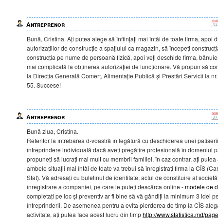
Antreprenor
Bună, Cristina. Ați putea alege să înființați mai întâi de toate firma, apoi
autorizațiilor de construcție a spațiului ca magazin, să începeți construcț
construcția pe nume de persoană fizică, apoi veți deschide firma, bănuie
mai complicată la obținerea autorizației de funcționare. Vă propun să con
la Direcția Generală Comerț, Alimentație Publică și Prestări Servicii la nr
55. Succese!
Antreprenor
Bună ziua, Cristina.
Referitor la întrebarea d-voastră în legătură cu deschiderea unei patiserii
întreprindere individuală dacă aveți pregătire profesională în domeniul pa
propuneți să lucrați mai mult cu membrii familiei, în caz contrar, ați putea
ambele situații mai întâi de toate va trebui să înregistrați firma la CÎS (Ca
Stat). Vă adresați cu buletinul de identitate, actul de constituire al societă
înregistrare a companiei, pe care le puteți descărca online -
modele de 
completați pe loc și preventiv ar fi bine să vă gândiți la minimum 3 idei
întreprinderii. De asemenea pentru a evita pierderea de timp la CÎS ale
activitate, ați putea face acest lucru din timp
http://www.statistica.md/pa