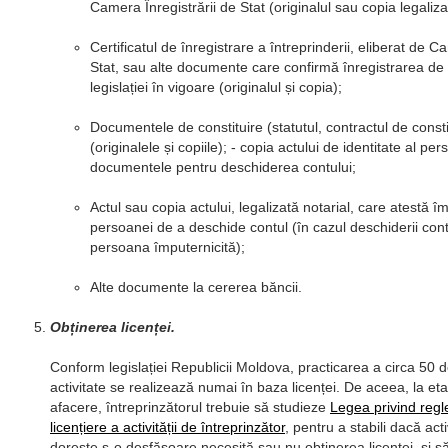
Camera Înregistrării de Stat (originalul sau copia legaliza
Certificatul de înregistrare a întreprinderii, eliberat de C
Stat, sau alte documente care confirmă înregistrarea de
legislației în vigoare (originalul și copia);
Documentele de constituire (statutul, contractul de consti
(originalele și copiile); - copia actului de identitate al pe
documentele pentru deschiderea contului;
Actul sau copia actului, legalizată notarial, care atestă îm
persoanei de a deschide contul (în cazul deschiderii cont
persoana împuternicită);
Alte documente la cererea băncii.
Obținerea licenței.
Conform legislației Republicii Moldova, practicarea a circa 50 
activitate se realizează numai în baza licenței. De aceea, la eta
afacere, întreprinzătorul trebuie să studieze
Legea privind reg
licențiere a activității de întreprinzător
, pentru a stabili dacă act
dorește s-o desfășoare necesită sau nu obținerea licenței, și s