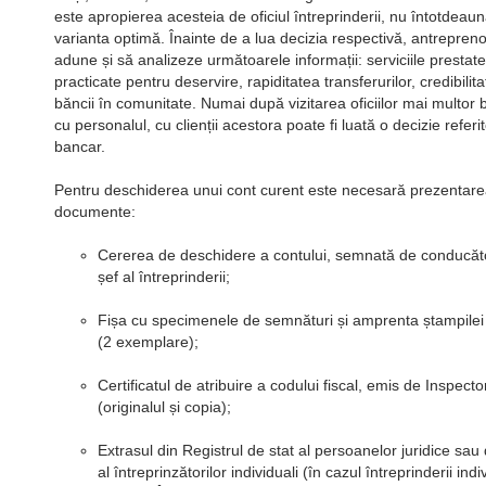
este apropierea acesteia de oficiul întreprinderii, nu întotdeau
varianta optimă. Înainte de a lua decizia respectivă, antrepreno
adune și să analizeze următoarele informații: serviciile prestate
practicate pentru deservire, rapiditatea transferurilor, credibilit
băncii în comunitate. Numai după vizitarea oficiilor mai multor b
cu personalul, cu clienții acestora poate fi luată o decizie referi
bancar.
Pentru deschiderea unui cont curent este necesară prezentar
documente:
Cererea de deschidere a contului, semnată de conducător
șef al întreprinderii;
Fișa cu specimenele de semnături și amprenta ștampilei l
(2 exemplare);
Certificatul de atribuire a codului fiscal, emis de Inspecto
(originalul și copia);
Extrasul din Registrul de stat al persoanelor juridice sau 
al întreprinzătorilor individuali (în cazul întreprinderii ind