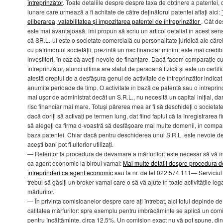
întreprinzător
. Toate detaliile despre despre taxa de obținere a patentei, 
lunare care urmează a fi achitate de către deținătorul patentei aflați aici:
eliberarea, valabilitatea și impozitarea patentei de întreprinzător
. Cât de
este mai avantajoasă, îmi propun să scriu un articol detaliat în acest sen
că SR.L.-ul este o societate comercială cu personalitate juridică ale cărei
cu patrimoniul societății, prezintă un risc financiar minim, este mai credi
investitori, în caz că aveți nevoie de finanțare. Dacă facem comparație c
întreprinzător, atunci ultima are statut de persoană fizică și este un certifi
atestă dreptul de a desfășura genul de activitate de întreprinzător indicat
anumite perioade de timp. O activitate în bază de patentă sau o întreprin
mai ușor de administrat decât un S.R.L., nu necesită un capital inițial, da
risc financiar mai mare. Totuși părerea mea ar fi să deschideți o societat
dacă doriți să activați pe termen lung, dat fiind faptul că la înregistrarea f
să alegeți ca firma d-voastră să desfășoare mai multe domenii, în compara
baza patentei. Chiar dacă pentru deschiderea unui S.R.L. este nevoie de 5
acești bani pot fi ulterior utilizați.
— Referitor la procedura de devamare a mărfurilor: este necesar să vă înr
ca agent economic la biroul vamal:
Mai multe detalii despre procedura de
întreprinderi ca agent economic
sau la nr. de tel 022 574 111— Serviciul 
trebui să găsiți un broker vamal care o să vă ajute în toate activitățile l
mărfurilor.
— În privința comisioanelor despre care ați întrebat, aici totul depinde de 
calitatea mărfurilor: spre exemplu pentru îmbrăcăminte se aplică un comi
pentru încălțăminte, circa 12,5%. Un comision exact nu vă pot spune, din 