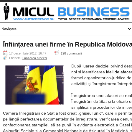
Înființarea unei firme în Republica Moldov
17 decembrie 2012, 16:47
198 comentarii
Etichete:
Lansarea afacerii
După luarea deciziei privind des
noi și identificarea
ideii de afacer
formei organizatorico-juridice d
activității și înregistrarea întrepri
Înregistrarea unei afaceri se re
Înregistrării de Stat și la oficiile e
simplificării procedurilor de iniție
Camera Înregistrării de Stat a fost creat
ghișeul unic
, care îi permite
pe lângă perfectarea documentelor de înregistrare, verificarea denumi
confecționarea ștampilei, să se pună în evidența electronică a Casei
Asigurări Sociale și a Companiei Naționale de Asigurări în Medicină, s