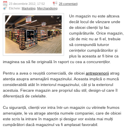
23 decembrie 2012, 17:52
28 comentarii
Etichete:
Marketing
,
Merchandising
Un magazin nu este altceva
decât locul de vânzare unde
de obicei clienții își fac
cumpărăturile. Orice magazin,
cât de mic nu ar fi el, trebuie
să corespundă tuturor
cerințelor cumpărătorilor și
plus la aceasta ar fi bine ca
imaginea sa să fie originală în raport cu cea a concurenților.
Pentru a avea o reușită comercială, de obicei
antreprenorii
atrag
atenția asupra amenajării magazinului. Aceasta implică o muncă
considerabilă atât în interiorul magazinului, cât și la exteriorul
acestuia. Fiecare magazin are propriul său stil, design-ul care îl
diferențiază de celelalte.
Cu siguranță, clienții vor intra într-un magazin cu vitrinele frumos
amenajate, le va atrage atenția numele companiei, care de obicei
este scris la intrare în magazin și desigur vor exista mai mulți
cumpărători dacă magazinul va fi amplasat favorabil.