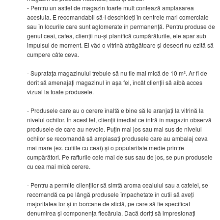
- Pentru un astfel de magazin foarte mult contează amplasarea
acestuia. E recomandabil să-l deschideți în centrele mari comerciale
sau în locurile care sunt aglomerate în permanență. Pentru produse de
genul ceai, cafea, clienții nu-și planifică cumpărăturile, ele apar sub
impulsul de moment. Ei văd o vitrină atrăgătoare și deseori nu ezită să
cumpere câte ceva.
- Suprafața magazinului trebuie să nu fie mai mică de 10 m². Ar fi de
dorit să amenajați magazinul în așa fel, încât clienții să aibă acces
vizual la toate produsele.
- Produsele care au o cerere înaltă e bine să le aranjați la vitrină la
nivelul ochilor. În acest fel, clienții imediat ce intră în magazin observă
produsele de care au nevoie. Puțin mai jos sau mai sus de nivelul
ochilor se recomandă să amplasați produsele care au ambalaj ceva
mai mare (ex. cutiile cu ceai) și o popularitate medie printre
cumpărători. Pe rafturile cele mai de sus sau de jos, se pun produsele
cu cea mai mică cerere.
- Pentru a permite clienților să simtă aroma ceaiului sau a cafelei, se
recomandă ca pe lângă produsele împachetate în cutii să aveți
majoritatea lor și în borcane de sticlă, pe care să fie specificat
denumirea și componența fiecăruia. Dacă doriți să impresionați