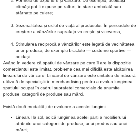
Formele de expunere și vânzare. De exemplu, aceleași
cămăși pot fi expuse pe rafturi, în stare ambalată sau
atârnate pe cuiere;
Sezonalitatea și ciclul de viață al produsului. În perioadele de
creștere a vânzărilor suprafața va crește și viceversa;
Stimularea reciprocă a vânzărilor este legată de vecinătatea
unor produse, de exemplu biciclete — costume sportive —
adidași.
Având în vedere că spațiul de vânzare pe care îl are la dispoziție
comerciantul este limitat, problema cea mai dificilă este alcătuirea
linearului de vânzare. Linearul de vânzare este unitatea de măsură
utilizată de specialiștii în merchandising pentru a evalua lungimea
spațiului ocupat în cadrul suprafeței comerciale de anumite
produse, categorii de produse sau mărci.
Există două modalități de evaluare a acestei lungimi:
Linearul la sol, adică lungimea acelei părți a mobilierului
atribuite unei categorii de produse, unui produs sau unei
mărci;