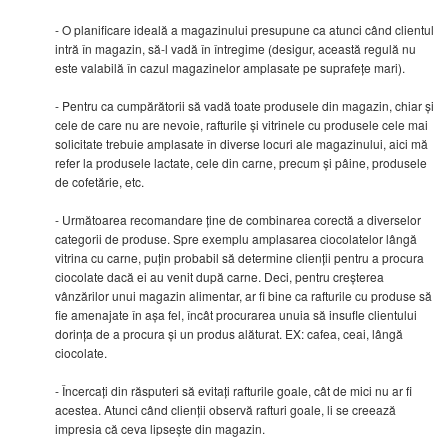
- O planificare ideală a magazinului presupune ca atunci când clientul
intră în magazin, să-l vadă în întregime (desigur, această regulă nu
este valabilă în cazul magazinelor amplasate pe suprafețe mari).
- Pentru ca cumpărătorii să vadă toate produsele din magazin, chiar și
cele de care nu are nevoie, rafturile și vitrinele cu produsele cele mai
solicitate trebuie amplasate în diverse locuri ale magazinului, aici mă
refer la produsele lactate, cele din carne, precum și pâine, produsele
de cofetărie, etc.
- Următoarea recomandare ține de combinarea corectă a diverselor
categorii de produse. Spre exemplu amplasarea ciocolatelor lângă
vitrina cu carne, puțin probabil să determine clienții pentru a procura
ciocolate dacă ei au venit după carne. Deci, pentru creșterea
vânzărilor unui magazin alimentar, ar fi bine ca rafturile cu produse să
fie amenajate în așa fel, încât procurarea unuia să insufle clientului
dorința de a procura și un produs alăturat. EX: cafea, ceai, lângă
ciocolate.
- Încercați din răsputeri să evitați rafturile goale, cât de mici nu ar fi
acestea. Atunci când clienții observă rafturi goale, li se creează
impresia că ceva lipsește din magazin.