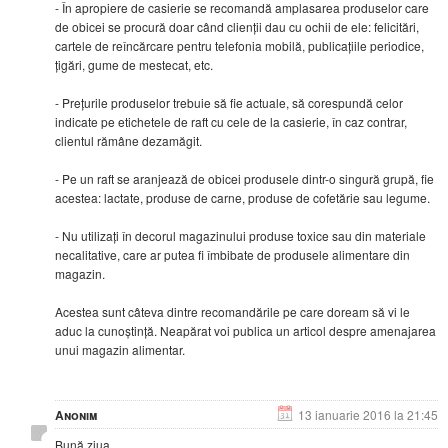
- În apropiere de casierie se recomandă amplasarea produselor care
de obicei se procură doar când clienții dau cu ochii de ele: felicitări,
cartele de reîncărcare pentru telefonia mobilă, publicațiile periodice,
țigări, gume de mestecat, etc.
- Prețurile produselor trebuie să fie actuale, să corespundă celor
indicate pe etichetele de raft cu cele de la casierie, în caz contrar,
clientul rămâne dezamăgit.
- Pe un raft se aranjează de obicei produsele dintr-o singură grupă, fie
acestea: lactate, produse de carne, produse de cofetărie sau legume.
- Nu utilizați în decorul magazinului produse toxice sau din materiale
necalitative, care ar putea fi îmbibate de produsele alimentare din
magazin.
Acestea sunt câteva dintre recomandările pe care doream să vi le
aduc la cunoștință. Neapărat voi publica un articol despre amenajarea
unui magazin alimentar.
Anonim
13 ianuarie 2016 la 21:45
Bună ziua