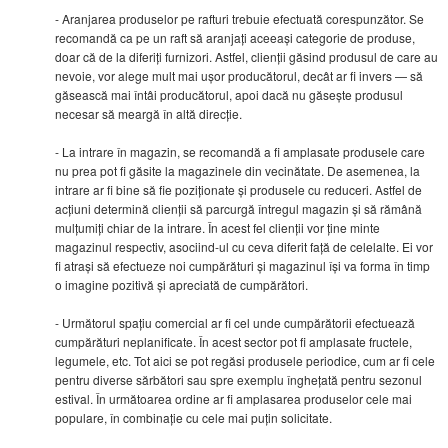
- Aranjarea produselor pe rafturi trebuie efectuată corespunzător. Se
recomandă ca pe un raft să aranjați aceeași categorie de produse,
doar că de la diferiți furnizori. Astfel, clienții găsind produsul de care au
nevoie, vor alege mult mai ușor producătorul, decât ar fi invers — să
găsească mai întâi producătorul, apoi dacă nu găsește produsul
necesar să meargă în altă direcție.
- La intrare în magazin, se recomandă a fi amplasate produsele care
nu prea pot fi găsite la magazinele din vecinătate. De asemenea, la
intrare ar fi bine să fie poziționate și produsele cu reduceri. Astfel de
acțiuni determină clienții să parcurgă întregul magazin și să rămână
mulțumiți chiar de la intrare. În acest fel clienții vor ține minte
magazinul respectiv, asociind-ul cu ceva diferit față de celelalte. Ei vor
fi atrași să efectueze noi cumpărături și magazinul își va forma în timp
o imagine pozitivă și apreciată de cumpărători.
- Următorul spațiu comercial ar fi cel unde cumpărătorii efectuează
cumpărături neplanificate. În acest sector pot fi amplasate fructele,
legumele, etc. Tot aici se pot regăsi produsele periodice, cum ar fi cele
pentru diverse sărbători sau spre exemplu înghețată pentru sezonul
estival. În următoarea ordine ar fi amplasarea produselor cele mai
populare, în combinație cu cele mai puțin solicitate.