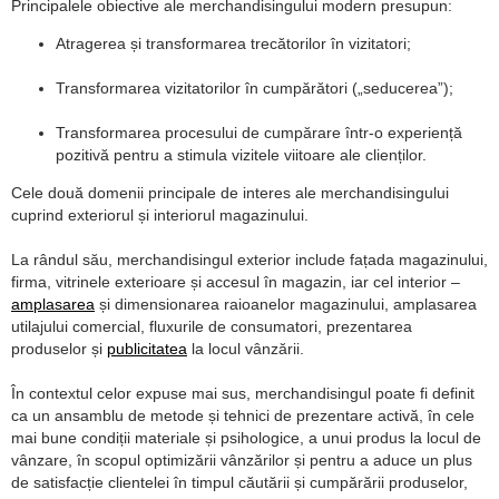
Principalele obiective ale merchandisingului modern presupun:
Atragerea și transformarea trecătorilor în vizitatori;
Transformarea vizitatorilor în cumpărători („seducerea”);
Transformarea procesului de cumpărare într-o experiență
pozitivă pentru a stimula vizitele viitoare ale clienților.
Cele două domenii principale de interes ale merchandisingului
cuprind exteriorul și interiorul magazinului.
La rândul său, merchandisingul exterior include fațada magazinului,
firma, vitrinele exterioare și accesul în magazin, iar cel interior –
amplasarea
și dimensionarea raioanelor magazinului, amplasarea
utilajului comercial, fluxurile de consumatori, prezentarea
produselor și
publicitatea
la locul vânzării.
În contextul celor expuse mai sus, merchandisingul poate fi definit
ca un ansamblu de metode și tehnici de prezentare activă, în cele
mai bune condiții materiale și psihologice, a unui produs la locul de
vânzare, în scopul optimizării vânzărilor și pentru a aduce un plus
de satisfacție clientelei în timpul căutării și cumpărării produselor,