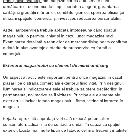
Principalele avantaje
ale magazinelor cu autoservire sunt
următoarele: economia de timp, libertatea alegerii, garantarea
calității și greutății mărfurilor, condițiile igienice, sporirea eficienței
utilizării spațiului comercial și investiției, reducerea personalului.
Astfel, autoservirea trebuie aplicată întotdeauna când spațiul
magazinului o permite, chiar și în cazul unor magazine mici.
Examinarea detaliată a tehnicilor de merchandising ne va confirma
o dată în plus avantajele oferite de autoservire ca formă a
comerțului.
Exteriorul magazinului ca element de merchandising
Un aspect atractiv este important pentru orice magazin, în cazul
plasării pe o stradă comercială exteriorul fiind vital. Prin designul,
iluminarea și indicatoarele sale el trebuie să ofere trecătorilor, în
permanență, noi motive să îl viziteze. Principalele elemente ale
exteriorului includ: fațada magazinului, firma, vitrina și intrarea în
magazin.
Fațada
reprezintă suprafața verticală expusă potențialilor
consumatori, adică linia de contact a unității în cauză cu spațiul
exterior. Există mai multe tipuri de fațade, cel mai frecvent întâlnite