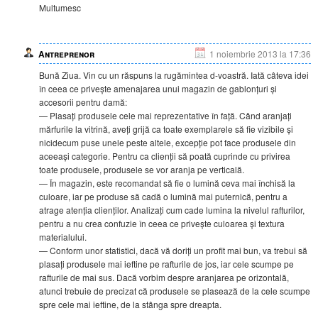
Multumesc
Antreprenor
1 noiembrie 2013 la 17:36
Bună Ziua. Vin cu un răspuns la rugămintea d-voastră. Iată câteva idei
în ceea ce privește amenajarea unui magazin de gablonțuri și
accesorii pentru damă:
— Plasați produsele cele mai reprezentative în față. Când aranjați
mărfurile la vitrină, aveți grijă ca toate exemplarele să fie vizibile și
nicidecum puse unele peste altele, excepție pot face produsele din
aceeași categorie. Pentru ca clienții să poată cuprinde cu privirea
toate produsele, produsele se vor aranja pe verticală.
— În magazin, este recomandat să fie o lumină ceva mai închisă la
culoare, iar pe produse să cadă o lumină mai puternică, pentru a
atrage atenția clienților. Analizați cum cade lumina la nivelul rafturilor,
pentru a nu crea confuzie în ceea ce privește culoarea și textura
materialului.
— Conform unor statistici, dacă vă doriți un profit mai bun, va trebui să
plasați produsele mai ieftine pe rafturile de jos, iar cele scumpe pe
rafturile de mai sus. Dacă vorbim despre aranjarea pe orizontală,
atunci trebuie de precizat că produsele se plasează de la cele scumpe
spre cele mai ieftine, de la stânga spre dreapta.