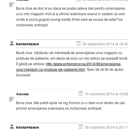
Buna ziua as dori si eu daca se poate,cateva idei pentru amenajarea
unui mic magazin mixt si a vitrinei exterioare avand in vedere ca vom
vinde si pizza,gogosi,covrigi.exista firme care se ocupa de asta!?va
multumesc anticipat
Antreprenor
29 septembrie 2014 la 18:42
Bună ziua. Văzându-vă interesată de amenajarea unui magazin cu
produse de patiserie, am decis să scriu un mic articol pe această temă.
Îl găsiți pe adresa:
http://www.antreprenor.su/2014/09/amenajarea-
unui-magazin-cu-produse-de-patiserie.html
. Sper să vă fie de ajutor.
Succese!
Anonim
15 octombrie 2014 la 19:58
Buna ziua .Ma puteti ajuta va rog frumos cu o idee unui studiu de caz
privind amenajarea exterioara.va multumesc anticipat.
Antreprenor
18 octombrie 2014 la 20:17