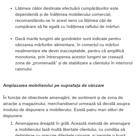
Lățimea căilor destinate efectuării cumpărăturilor este
dependentă și de înălțimea mobilierului comercial,
recomandându-se în acest sens ca lățimea căii de
cumpărare să fie egală cu înălțimea raftului de mărfuri.
Dacă marile lungimi ale gondolelor sunt indicate pentru
vânzarea mărfurilor alimentare, în comerțul cu mărfuri
nealimentare ele devin inacceptabile, pentru că amplifică
monotonia; prin întreruperea acestor lungimi se creează
zona de „promenadă” și de stabilizare a clientului în interiorul
raionului.
Amplasarea mobilierului pe suprafața de vânzare
În funcție de obiectivele amenajării, de sortiment și de zona de
atracție a magazinului, merchandiserul urmează să decidă asupra
modului de dispunere a mobilierului. Există patru mari stiluri de
dispunere:
Amenajarea dreaptă în grilă. Această metodă de amenajare
a mobilierului lasă multă libertate clientului, cu condiția să
delimiteze cu precizie diferitele raioane, și permite o bună