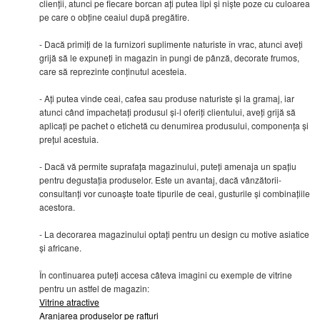
clienții, atunci pe fiecare borcan ați putea lipi și niște poze cu culoarea
pe care o obține ceaiul după pregătire.
- Dacă primiți de la furnizori suplimente naturiste în vrac, atunci aveți
grijă să le expuneți în magazin în pungi de pânză, decorate frumos,
care să reprezinte conținutul acesteia.
- Ați putea vinde ceai, cafea sau produse naturiste și la gramaj, iar
atunci când împachetați produsul și-l oferiți clientului, aveți grijă să
aplicați pe pachet o etichetă cu denumirea produsului, componența și
prețul acestuia.
- Dacă vă permite suprafața magazinului, puteți amenaja un spațiu
pentru degustația produselor. Este un avantaj, dacă vânzătorii-
consultanți vor cunoaște toate tipurile de ceai, gusturile și combinațiile
acestora.
- La decorarea magazinului optați pentru un design cu motive asiatice
și africane.
În continuarea puteți accesa câteva imagini cu exemple de vitrine
pentru un astfel de magazin:
Vitrine atractive
Aranjarea produselor pe rafturi