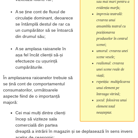
sau mai mari pentru a
evidenția marfa;
A se ține cont de fluxul de
impresia teatrală:
circulație dominant, deoarece
crearea unui
se întâmplă destul de rar ca
ansamblu teatral cu
un cumpărător să se întoarcă
poziționarea
din drumul său;
produselor în centrul
scenei;
A se amplasa raioanele în
umorul: crearea unei
așa fel încât clienții să-și
scene vesele;
efectueze cu ușurință
realismul: crearea
cumpărăturile.
unei scene reale de
viață;
În amplasarea raioanelor trebuie să
repetiția: multiplicarea
se țină cont de comportamentul
unui element pe
consumatorilor, următoarele
întreaga vitrină;
aspecte fiind de o importanță
șocul: folosirea unui
majoră:
element total
Cei mai mulți dintre clienți
neașteptat.
încep să viziteze sala
comercială din partea
dreaptă a intrării în magazin și se deplasează în sens invers
acelor de ceasornic;