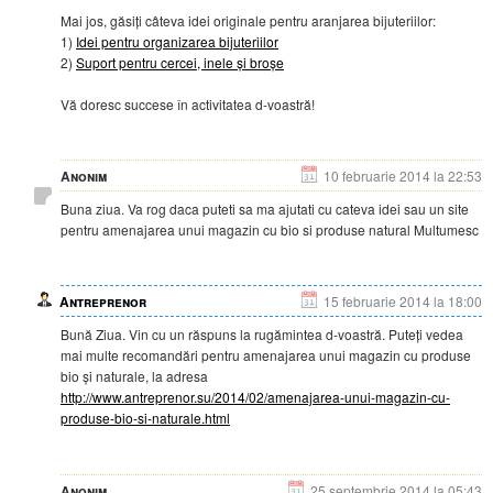
Mai jos, găsiți câteva idei originale pentru aranjarea bijuteriilor:
1)
Idei pentru organizarea bijuteriilor
2)
Suport pentru cercei, inele și broșe
Vă doresc succese în activitatea d-voastră!
Anonim
10 februarie 2014 la 22:53
Buna ziua. Va rog daca puteti sa ma ajutati cu cateva idei sau un site
pentru amenajarea unui magazin cu bio si produse natural Multumesc
Antreprenor
15 februarie 2014 la 18:00
Bună Ziua. Vin cu un răspuns la rugămintea d-voastră. Puteți vedea
mai multe recomandări pentru amenajarea unui magazin cu produse
bio și naturale, la adresa
http://www.antreprenor.su/2014/02/amenajarea-unui-magazin-cu-
produse-bio-si-naturale.html
Anonim
25 septembrie 2014 la 05:43