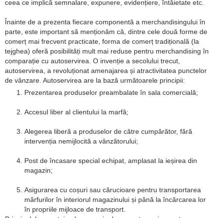
ceea ce implică semnalare, expunere, evidențiere, întâietate etc.
Înainte de a prezenta fiecare componentă a merchandisingului în
parte, este important să menționăm că, dintre cele două forme de
comerț mai frecvent practicate, forma de comerț tradițională (la
tejghea) oferă posibilități mult mai reduse pentru merchandising în
comparație cu autoservirea. O invenție a secolului trecut,
autoservirea, a revoluționat amenajarea și atractivitatea punctelor
de vânzare. Autoservirea are la bază următoarele principii:
Prezentarea produselor preambalate în sala comercială;
Accesul liber al clientului la marfă;
Alegerea liberă a produselor de către cumpărător, fără
intervenția nemijlocită a vânzătorului;
Post de încasare special echipat, amplasat la ieșirea din
magazin;
Asigurarea cu coșuri sau cărucioare pentru transportarea
mărfurilor în interiorul magazinului și până la încărcarea lor
în propriile mijloace de transport.