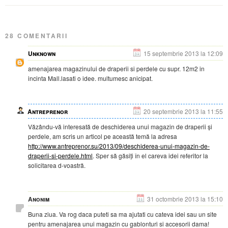
28 COMENTARII
Unknown
15 septembrie 2013 la 12:09
amenajarea magazinului de draperii si perdele cu supr. 12m2 in
incinta Mall.lasati o idee. multumesc anicipat.
Antreprenor
20 septembrie 2013 la 11:55
Văzându-vă interesată de deschiderea unui magazin de draperii și
perdele, am scris un articol pe această temă la adresa
http://www.antreprenor.su/2013/09/deschiderea-unui-magazin-de-
draperii-si-perdele.html
. Sper să găsiți în el careva idei referitor la
solicitarea d-voastră.
Anonim
31 octombrie 2013 la 15:10
Buna ziua. Va rog daca puteti sa ma ajutati cu cateva idei sau un site
pentru amenajarea unui magazin cu gablonturi si accesorii dama!