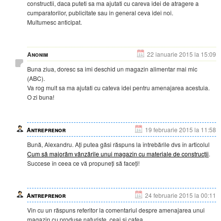
constructii, daca puteti sa ma ajutati cu careva idei de atragere a
cumparatorilor, publicitate sau in general ceva idei noi.
Multumesc anticipat.
Anonim
22 ianuarie 2015 la 15:09
Buna ziua, doresc sa imi deschid un magazin alimentar mai mic
(ABC).
Va rog mult sa ma ajutati cu cateva idei pentru amenajarea acestuia.
O zi buna!
Antreprenor
19 februarie 2015 la 11:58
Bună, Alexandru. Ați putea găsi răspuns la întrebările dvs în articolul
Cum să majorăm vânzările unui magazin cu materiale de construcții
.
Succese în ceea ce vă propuneți să faceți!
Antreprenor
24 februarie 2015 la 00:11
Vin cu un răspuns referitor la comentariul despre amenajarea unui
magazin cu produse naturiste, ceai și cafea.