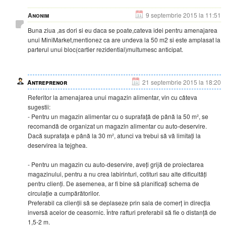
Anonim
9 septembrie 2015 la 11:51
Buna ziua ,as dori si eu daca se poate,cateva idei pentru amenajarea
unui MiniMarket,mentionez ca are undeva la 50 m2 si este amplasat la
parterul unui bloc(cartier rezidential)multumesc anticipat.
Antreprenor
21 septembrie 2015 la 18:20
Referitor la amenajarea unui magazin alimentar, vin cu câteva
sugestii:
- Pentru un magazin alimentar cu o suprafață de până la 50 m², se
recomandă de organizat un magazin alimentar cu auto-deservire.
Dacă suprafața e până la 30 m², atunci va trebui să vă limitați la
deservirea la tejghea.
- Pentru un magazin cu auto-deservire, aveți grijă de proiectarea
magazinului, pentru a nu crea labirinturi, cotituri sau alte dificultăți
pentru clienți. De asemenea, ar fi bine să planificați schema de
circulație a cumpărătorilor.
Preferabil ca clienții să se deplaseze prin sala de comerț în direcția
inversă acelor de ceasornic. Între rafturi preferabil să fie o distanță de
1,5-2 m.