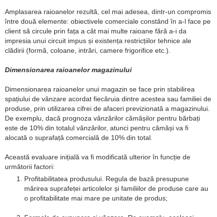
Amplasarea raioanelor rezultă, cel mai adesea, dintr-un compromis
între două elemente: obiectivele comerciale constând în a-l face pe
client să circule prin fața a cât mai multe raioane fără a-i da
impresia unui circuit impus și existența restricțiilor tehnice ale
clădirii (formă, coloane, intrări, camere frigorifice etc.).
Dimensionarea raioanelor magazinului
Dimensionarea raioanelor unui magazin se face prin stabilirea
spațiului de vânzare acordat fiecăruia dintre acestea sau familiei de
produse, prin utilizarea cifrei de afaceri previzionată a magazinului.
De exemplu, dacă prognoza vânzărilor cămășilor pentru bărbați
este de 10% din totalul vânzărilor, atunci pentru cămăși va fi
alocată o suprafață comercială de 10% din total.
Această evaluare inițială va fi modificată ulterior în funcție de
următorii factori:
Profitabilitatea produsului. Regula de bază presupune
mărirea suprafeței articolelor și familiilor de produse care au
o profitabilitate mai mare pe unitate de produs;