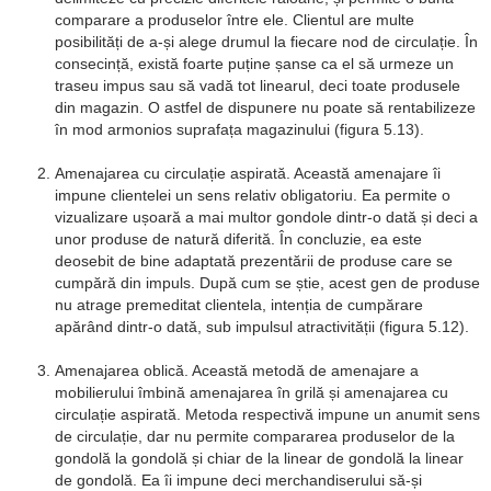
comparare a produselor între ele. Clientul are multe
posibilități de a-și alege drumul la fiecare nod de circulație. În
consecință, există foarte puține șanse ca el să urmeze un
traseu impus sau să vadă tot linearul, deci toate produsele
din magazin. O astfel de dispunere nu poate să rentabilizeze
în mod armonios suprafața magazinului (figura 5.13).
Amenajarea cu circulație aspirată. Această amenajare îi
impune clientelei un sens relativ obligatoriu. Ea permite o
vizualizare ușoară a mai multor gondole dintr-o dată și deci a
unor produse de natură diferită. În concluzie, ea este
deosebit de bine adaptată prezentării de produse care se
cumpără din impuls. După cum se știe, acest gen de produse
nu atrage premeditat clientela, intenția de cumpărare
apărând dintr-o dată, sub impulsul atractivității (figura 5.12).
Amenajarea oblică. Această metodă de amenajare a
mobilierului îmbină amenajarea în grilă și amenajarea cu
circulație aspirată. Metoda respectivă impune un anumit sens
de circulație, dar nu permite compararea produselor de la
gondolă la gondolă și chiar de la linear de gondolă la linear
de gondolă. Ea îi impune deci merchandiserului să-și