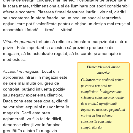
la scară mare, tridimensională și de iluminare pot spori considerabil
efectele scontate. Plasarea firmei deasupra intrării, vitrinei, clădirii
sau scoaterea în afara fațadei pe un podium special reprezintă
opțiuni care pot fi valorificate pentru a obține un design mai reușit al
ansamblului fațadă — firmă — vitrină.
Vitrinele-geamuri
trebuie să reflecte atmosfera magazinului dintr-o
privire. Este important ca acestea să prezinte produsele din
magazin, să fie actualizate regulat, să fie curate și amenajate în
mod estetic.
Elementele unei vitrine
Accesul în magazin
. Locul din
atractive
apropierea intrării în magazin este,
Culoarea
este probabil prima
de cele mai multe ori, greu de
pe care o remarcă un
controlat, putând influența pozitiv
cumpărător. În alegerea unei
sau negativ experiența clienților.
scheme a culorilor este nevoie
Dacă zona este prea goală, clienții
de o analiză aprofundată.
se vor simți expuși și nu vor intra în
Repetarea acestora pe fundalul
magazin. Dacă este prea
vitrinei va fixa schema
aglomerată, va fi la fel de dificil,
culorilor în conștiința
deoarece clienții vor întâmpina
cumpărătorilor.
greutăți în a intra în magazin.