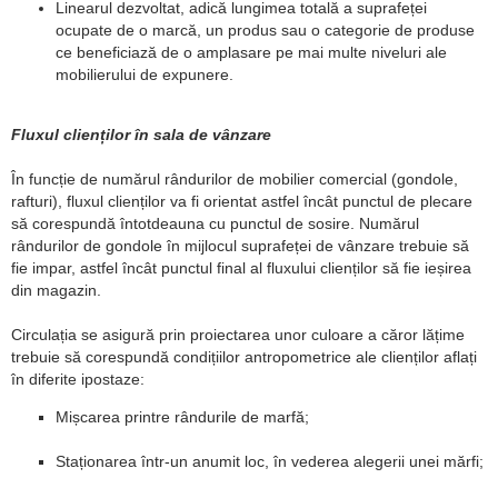
Linearul dezvoltat, adică lungimea totală a suprafeței
ocupate de o marcă, un produs sau o categorie de produse
ce beneficiază de o amplasare pe mai multe niveluri ale
mobilierului de expunere.
Fluxul clienților în sala de vânzare
În funcție de numărul rândurilor de mobilier comercial (gondole,
rafturi), fluxul clienților va fi orientat astfel încât punctul de plecare
să corespundă întotdeauna cu punctul de sosire. Numărul
rândurilor de gondole în mijlocul suprafeței de vânzare trebuie să
fie impar, astfel încât punctul final al fluxului clienților să fie ieșirea
din magazin.
Circulația se asigură prin proiectarea unor culoare a căror lățime
trebuie să corespundă condițiilor antropometrice ale clienților aflați
în diferite ipostaze:
Mișcarea printre rândurile de marfă;
Staționarea într-un anumit loc, în vederea alegerii unei mărfi;