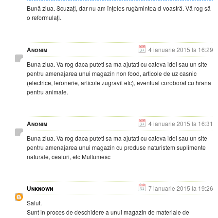
Bună ziua. Scuzați, dar nu am înțeles rugămintea d-voastră. Vă rog să
o reformulați.
Anonim
4 ianuarie 2015 la 16:29
Buna ziua. Va rog daca puteti sa ma ajutati cu cateva idei sau un site
pentru amenajarea unui magazin non food, articole de uz casnic
(electrice, feronerie, articole zugravit etc), eventual coroborat cu hrana
pentru animale.
Anonim
4 ianuarie 2015 la 16:31
Buna ziua. Va rog daca puteti sa ma ajutati cu cateva idei sau un site
pentru amenajarea unui magazin cu produse naturistem suplimente
naturale, ceaiuri, etc Multumesc
Unknown
7 ianuarie 2015 la 19:26
Salut.
Sunt in proces de deschidere a unui magazin de materiale de