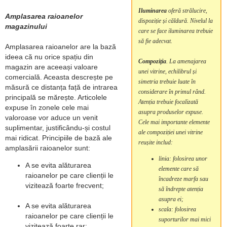
Iluminarea
oferă strălucire,
Amplasarea raioanelor
dispoziție și căldură. Nivelul la
magazinului
care se face iluminarea trebuie
să fie adecvat.
Amplasarea raioanelor are la bază
ideea că nu orice spațiu din
Compoziția
. La amenajarea
magazin are aceeași valoare
unei vitrine, echilibrul și
comercială. Aceasta descrește pe
simetria trebuie luate în
măsură ce distanța față de intrarea
considerare în primul rând.
principală se mărește. Articolele
Atenția trebuie focalizată
expuse în zonele cele mai
asupra produselor expuse.
valoroase vor aduce un venit
Cele mai importante elemente
suplimentar, justificându-și costul
ale compoziției unei vitrine
mai ridicat. Principiile de bază ale
reușite includ:
amplasării raioanelor sunt:
linia: folosirea unor
A se evita alăturarea
elemente care să
raioanelor pe care clienții le
încadreze marfa sau
vizitează foarte frecvent;
să îndrepte atenția
asupra ei;
A se evita alăturarea
scala: folosirea
raioanelor pe care clienții le
suporturilor mai mici
vizitează foarte rar;