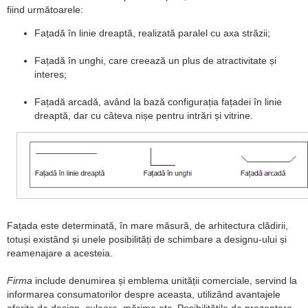
fiind următoarele:
Fațadă în linie dreaptă, realizată paralel cu axa străzii;
Fațadă în unghi, care creează un plus de atractivitate și
interes;
Fațadă arcadă, având la bază configurația fațadei în linie
dreaptă, dar cu câteva nișe pentru intrări și vitrine.
Fațada este determinată, în mare măsură, de arhitectura clădirii,
totuși existând și unele posibilități de schimbare a designu-ului și
reamenajare a acesteia.
Firma
include denumirea și emblema unității comerciale, servind la
informarea consumatorilor despre aceasta, utilizând avantajele
oferite de design, culoare, mărime etc. Posibilitățile de prezentare