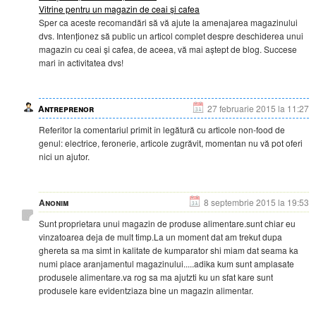
Vitrine pentru un magazin de ceai și cafea
Sper ca aceste recomandări să vă ajute la amenajarea magazinului
dvs. Intenționez să public un articol complet despre deschiderea unui
magazin cu ceai și cafea, de aceea, vă mai aștept de blog. Succese
mari în activitatea dvs!
Antreprenor
27 februarie 2015 la 11:27
Referitor la comentariul primit în legătură cu articole non-food de
genul: electrice, feronerie, articole zugrăvit, momentan nu vă pot oferi
nici un ajutor.
Anonim
8 septembrie 2015 la 19:53
Sunt proprietara unui magazin de produse alimentare.sunt chiar eu
vinzatoarea deja de mult timp.La un moment dat am trekut dupa
ghereta sa ma simt in kalitate de kumparator shi miam dat seama ka
numi place aranjamentul magazinului.....adika kum sunt amplasate
produsele alimentare.va rog sa ma ajutzti ku un sfat kare sunt
produsele kare evidentziaza bine un magazin alimentar.