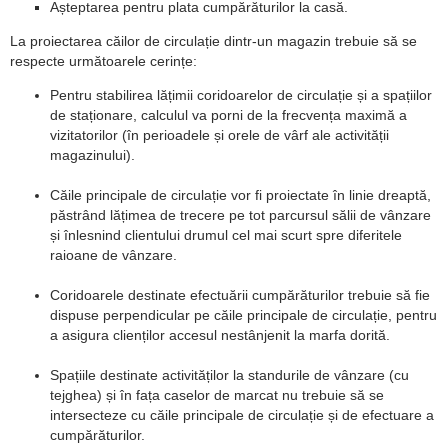
Așteptarea pentru plata cumpărăturilor la casă.
La proiectarea căilor de circulație dintr-un magazin trebuie să se
respecte următoarele cerințe:
Pentru stabilirea lățimii coridoarelor de circulație și a spațiilor
de staționare, calculul va porni de la frecvența maximă a
vizitatorilor (în perioadele și orele de vârf ale activității
magazinului).
Căile principale de circulație vor fi proiectate în linie dreaptă,
păstrând lățimea de trecere pe tot parcursul sălii de vânzare
și înlesnind clientului drumul cel mai scurt spre diferitele
raioane de vânzare.
Coridoarele destinate efectuării cumpărăturilor trebuie să fie
dispuse perpendicular pe căile principale de circulație, pentru
a asigura clienților accesul nestânjenit la marfa dorită.
Spațiile destinate activităților la standurile de vânzare (cu
tejghea) și în fața caselor de marcat nu trebuie să se
intersecteze cu căile principale de circulație și de efectuare a
cumpărăturilor.