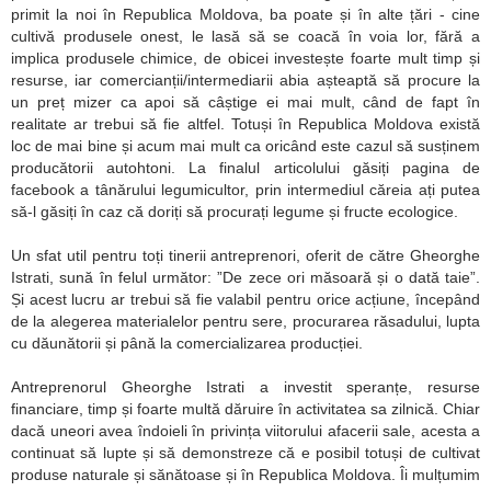
primit la noi în Republica Moldova, ba poate și în alte țări - cine
cultivă produsele onest, le lasă să se coacă în voia lor, fără a
implica produsele chimice, de obicei investește foarte mult timp și
resurse, iar comercianții/intermediarii abia așteaptă să procure la
un preț mizer ca apoi să câștige ei mai mult, când de fapt în
realitate ar trebui să fie altfel. Totuși în Republica Moldova există
loc de mai bine și acum mai mult ca oricând este cazul să susținem
producătorii autohtoni. La finalul articolului găsiți pagina de
facebook a tânărului legumicultor, prin intermediul căreia ați putea
să-l găsiți în caz că doriți să procurați legume și fructe ecologice.
Un sfat util pentru toți tinerii antreprenori, oferit de către Gheorghe
Istrati, sună în felul următor: ”De zece ori măsoară și o dată taie”.
Și acest lucru ar trebui să fie valabil pentru orice acțiune, începând
de la alegerea materialelor pentru sere, procurarea răsadului, lupta
cu dăunătorii și până la comercializarea producției.
Antreprenorul Gheorghe Istrati a investit speranțe, resurse
financiare, timp și foarte multă dăruire în activitatea sa zilnică. Chiar
dacă uneori avea îndoieli în privința viitorului afacerii sale, acesta a
continuat să lupte și să demonstreze că e posibil totuși de cultivat
produse naturale și sănătoase și în Republica Moldova. Îi mulțumim