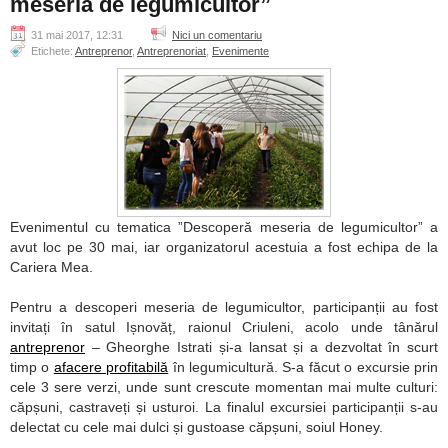
meseria de legumicultor”
31 mai 2017, 12:31
Nici un comentariu
Etichete:
Antreprenor
,
Antreprenoriat
,
Evenimente
Evenimentul cu tematica ”Descoperă meseria de legumicultor” a
avut loc pe 30 mai, iar organizatorul acestuia a fost echipa de la
Cariera Mea.
Pentru a descoperi meseria de legumicultor, participanții au fost
invitați în satul Ișnovăț, raionul Criuleni, acolo unde tânărul
antreprenor
– Gheorghe Istrati și-a lansat și a dezvoltat în scurt
timp o
afacere profitabilă
în legumicultură. S-a făcut o excursie prin
cele 3 sere verzi, unde sunt crescute momentan mai multe culturi:
căpșuni, castraveți și usturoi. La finalul excursiei participanții s-au
delectat cu cele mai dulci și gustoase căpșuni, soiul Honey.