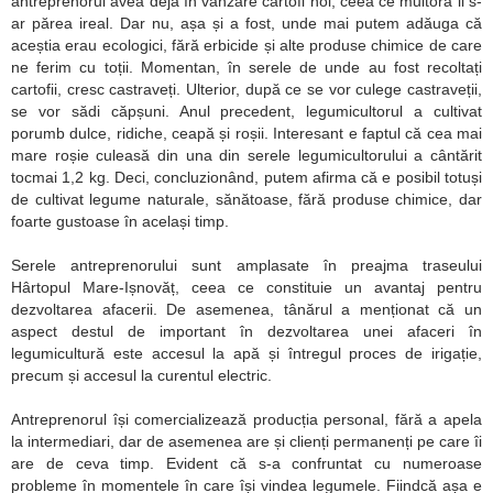
antreprenorul avea deja în vânzare cartofi noi, ceea ce multora li s-
ar părea ireal. Dar nu, așa și a fost, unde mai putem adăuga că
aceștia erau ecologici, fără erbicide și alte produse chimice de care
ne ferim cu toții. Momentan, în serele de unde au fost recoltați
cartofii, cresc castraveți. Ulterior, după ce se vor culege castraveții,
se vor sădi căpșuni. Anul precedent, legumicultorul a cultivat
porumb dulce, ridiche, ceapă și roșii. Interesant e faptul că cea mai
mare roșie culeasă din una din serele legumicultorului a cântărit
tocmai 1,2 kg. Deci, concluzionând, putem afirma că e posibil totuși
de cultivat legume naturale, sănătoase, fără produse chimice, dar
foarte gustoase în același timp.
Serele antreprenorului sunt amplasate în preajma traseului
Hârtopul Mare-Ișnovăț, ceea ce constituie un avantaj pentru
dezvoltarea afacerii. De asemenea, tânărul a menționat că un
aspect destul de important în dezvoltarea unei afaceri în
legumicultură este accesul la apă și întregul proces de irigație,
precum și accesul la curentul electric.
Antreprenorul își comercializează producția personal, fără a apela
la intermediari, dar de asemenea are și clienți permanenți pe care îi
are de ceva timp. Evident că s-a confruntat cu numeroase
probleme în momentele în care își vindea legumele. Fiindcă așa e