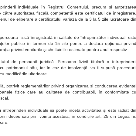
prinderii individuale în Registrul Comerțului, precum și autorizare
e către autoritatea fiscală competentă este certificatul de înregistrare
nul de eliberare a certificatului variază de la 3 la 5 zile lucrătoare di
persoana fizică înregistrată în calitate de întreprinzător individual, est
anțelor publice în termen de 15 zile pentru a declara opțiunea privin
ția privind veniturile și cheltuielile estimate pentru anul respectiv.
atutul de persoană juridică. Persoana fizică titulară a întreprinderi
 cu patrimoniul său, iar în caz de insolvență, va fi supusă proceduri
u modificările ulterioare.
lă, potrivit reglementărilor privind organizarea și conducerea evidențe
anele fizice care au calitatea de contribuabil, în conformitate c
scal.
i întreprinderi individuale își poate înceta activitatea și este radiat di
rin deces sau prin voința acestuia, în condițiile art. 25 din Legea nr
oare.