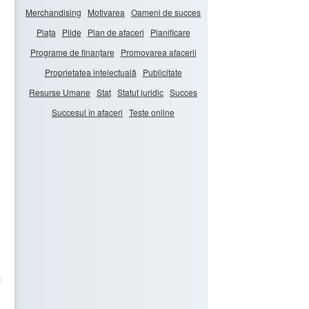
Merchandising
Motivarea
Oameni de succes
Piața
Pilde
Plan de afaceri
Planificare
,
Programe de finanțare
Promovarea afacerii
Proprietatea intelectuală
Publicitate
Resurse Umane
Stat
Statut juridic
Succes
Succesul în afaceri
Teste online
i