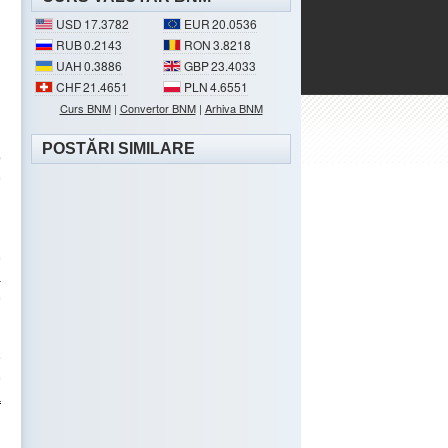
USD
17.3782
EUR
20.0536
RUB
0.2143
RON
3.8218
UAH
0.3886
GBP
23.4033
CHF
21.4651
PLN
4.6551
Curs BNM
|
Convertor BNM
|
Arhiva BNM
POSTĂRI SIMILARE
o
e
g
e
ă
e
e
e
a