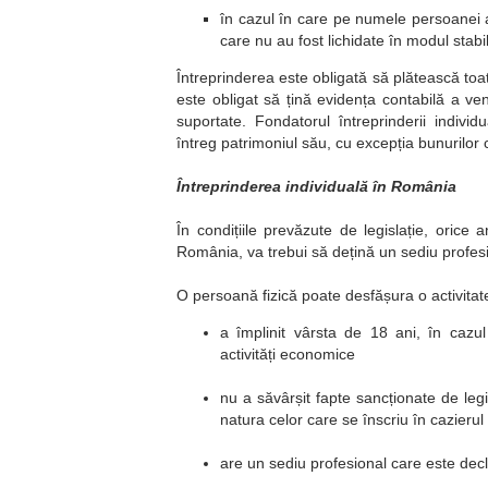
în cazul în care pe numele persoanei au
care nu au fost lichidate în modul stabil
Întreprinderea este obligată să plătească toat
este obligat să țină evidența contabilă a veni
suportate. Fondatorul întreprinderii individu
întreg patrimoniul său, cu excepția bunurilor 
Întreprinderea individuală în România
În condițiile prevăzute de legislație, orice
România, va trebui să dețină un sediu profesion
O persoană fizică poate desfășura o activita
a împlinit vârsta de 18 ani, în cazul
activități economice
nu a săvârșit fapte sancționate de legi
natura celor care se înscriu în cazierul 
are un sediu profesional care este decl