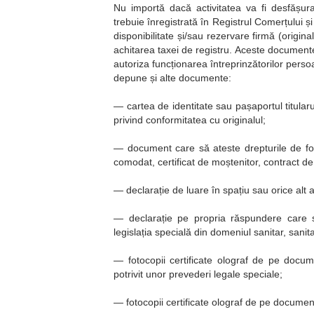
Nu importă dacă activitatea va fi desfășura
trebuie înregistrată în Registrul Comerțului 
disponibilitate și/sau rezervare firmă (origin
achitarea taxei de registru. Aceste documente
autoriza funcționarea întreprinzătorilor persoan
depune și alte documente:
— cartea de identitate sau pașaportul titularulu
privind conformitatea cu originalul;
— document care să ateste drepturile de fol
comodat, certificat de moștenitor, contract 
— declarație de luare în spațiu sau orice alt ac
— declarație pe propria răspundere care să
legislația specială din domeniul sanitar, sanita
— fotocopii certificate olograf de pe docu
potrivit unor prevederi legale speciale;
— fotocopii certificate olograf de pe documen