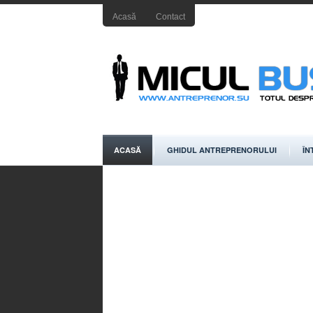
Acasă
Contact
ACASĂ
GHIDUL ANTREPRENORULUI
ÎN