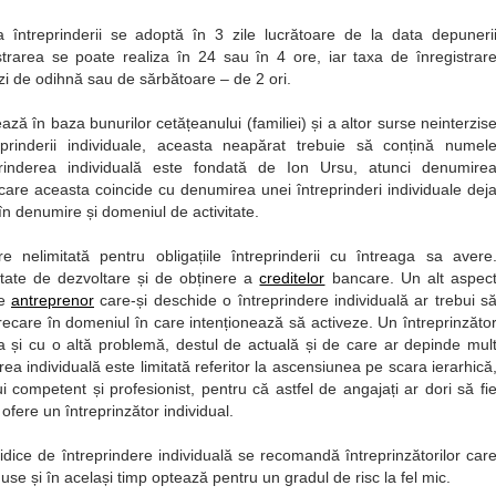
a întreprinderii se adoptă în 3 zile lucrătoare de la data depuneri
istrarea se poate realiza în 24 sau în 4 ore, iar taxa de înregistrar
zi de odihnă sau de sărbătoare – de 2 ori.
ază în baza bunurilor cetățeanului (familiei) și a altor surse neinterzis
eprinderii individuale, aceasta neapărat trebuie să conțină numel
prinderea individuală este fondată de Ion Ursu, atunci denumire
 în care aceasta coincide cu denumirea unei întreprinderi individuale dej
 în denumire și domeniul de activitate.
re nelimitată pentru obligațiile întreprinderii cu întreaga sa avere
imitate de dezvoltare și de obținere a
creditelor
bancare. Un alt aspec
ce
antreprenor
care-și deschide o întreprindere individuală ar trebui s
recare în domeniul în care intenționează să activeze. Un întreprinzăto
ta și cu o altă problemă, destul de actuală și de care ar depinde mul
ea individuală este limitată referitor la ascensiunea pe scara ierarhică
ui competent și profesionist, pentru că astfel de angajați ar dori să fi
ofere un întreprinzător individual.
idice de întreprindere individuală se recomandă întreprinzătorilor car
duse și în același timp optează pentru un gradul de risc la fel mic.