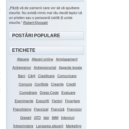
Păziți-vă de oamenii care vor să vă spulbere
i
visurile. Nu există nimic mai rău decât faptul că
e
un prieten sau o persoană iubită îți ucide
visurile.
Robert Kiyosaki
e
POSTĂRI POPULARE
e
a
a
ETICHETE
Afacere
Afaceri online
Amplasament
.
Antreprenor
Antreprenoriat
Aspecte legale
t
Bani
Cărți
Clasificare
Comunicare
ă
r
Concurs
Conflicte
Creanțe
Credit
t
Cumpărare
Dress-Code
Evaluare
,
Evenimente
Expoziții
Factori
Finanțare
e
Franchising
Francizat
Franciză
Francizor
Greșeli
GTD
Idei
IMM
Interviuri
e
Întreprindere
Lansarea afacerii
Marketing