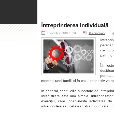
Întreprinderea individuală
2 noiembrie 2013, 10:34
11 comentarii
Întrepri
persoană
risc pro
patrimon
Î.I. es
desfășur
persoană
membrii unei familii și în cazul respectiv va
În general, cheltuielile suportate de întrepri
înregistrare este una simplă. Întreprinzăto
exercițiu, care îndeplinește activitatea d
întreprinderii
sau cetățean străin domiciliat în