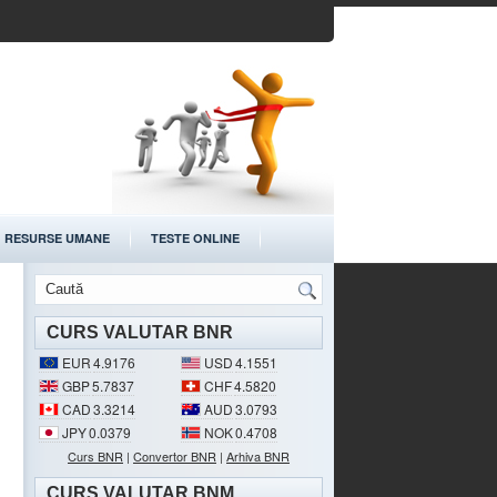
RESURSE UMANE
TESTE ONLINE
CURS VALUTAR BNR
EUR
4.9176
USD
4.1551
GBP
5.7837
CHF
4.5820
CAD
3.3214
AUD
3.0793
JPY
0.0379
NOK
0.4708
Curs BNR
|
Convertor BNR
|
Arhiva BNR
CURS VALUTAR BNM