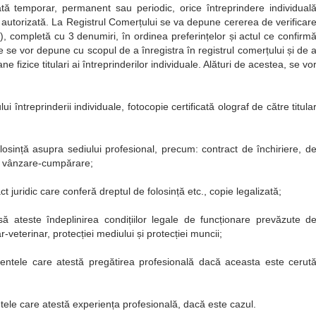
tă temporar, permanent sau periodic, orice întreprindere individual
și autorizată. La Registrul Comerțului se va depune cererea de verificar
al), completă cu 3 denumiri, în ordinea preferințelor și actul ce confirm
 se vor depune cu scopul de a înregistra în registrul comerțului și de 
e fizice titulari ai întreprinderilor individuale. Alături de acestea, se vo
i întreprinderii individuale, fotocopie certificată olograf de către titula
osință asupra sediului profesional, precum: contract de închiriere, d
de vânzare-cumpărare;
t juridic care conferă dreptul de folosință etc., copie legalizată;
 ateste îndeplinirea condițiilor legale de funcționare prevăzute d
r-veterinar, protecției mediului și protecției muncii;
mentele care atestă pregătirea profesională dacă aceasta este cerut
tele care atestă experiența profesională, dacă este cazul.