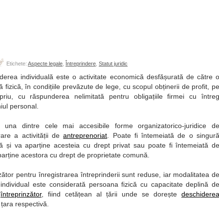
Etichete:
Aspecte legale
,
Întreprindere
,
Statut juridic
nderea individuală este o activitate economică desfășurată de către 
 fizică, în condițiile prevăzute de lege, cu scopul obținerii de profit, p
priu, cu răspunderea nelimitată pentru obligațiile firmei cu între
iul personal.
te una dintre cele mai accesibile forme organizatorico-juridice d
are a activității de
antreprenoriat
. Poate fi întemeiată de o singur
 și va aparține acesteia cu drept privat sau poate fi întemeiată d
 aparține acestora cu drept de proprietate comună.
nzător pentru înregistrarea întreprinderii sunt reduse, iar modalitatea d
r individual este considerată persoana fizică cu capacitate deplină d
e
întreprinzător
, fiind cetățean al țării unde se dorește
deschidere
 țara respectivă.