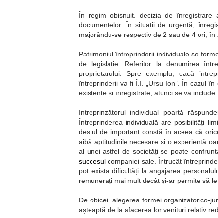
În regim obișnuit, decizia de înregistrare 
documentelor. În situații de urgență, înreg
majorându-se respectiv de 2 sau de 4 ori, în 
Patrimoniul întreprinderii individuale se forme
de legislație. Referitor la denumirea într
proprietarului. Spre exemplu, dacă între
întreprinderii va fi Î.I. „Ursu Ion”. În cazul
existente și înregistrate, atunci se va include
Întreprinzătorul individual poartă răspunde
Întreprinderea individuală are posibilități l
destul de important constă în aceea că ori
aibă aptitudinile necesare și o experiență oa
al unei astfel de societăți se poate confrun
succesul
companiei sale. Întrucât întreprinder
pot exista dificultăți la angajarea personalul
remunerați mai mult decât și-ar permite să le 
De obicei, alegerea formei organizatorico-jur
așteaptă de la afacerea lor venituri relativ re