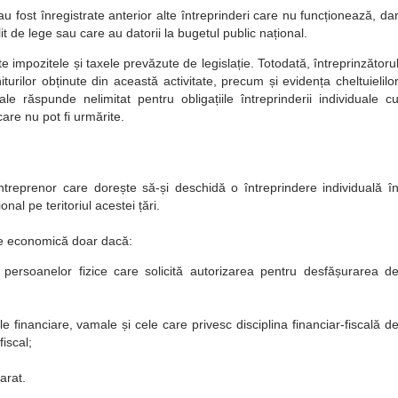
 fost înregistrate anterior alte întreprinderi care nu funcționează, da
it de lege sau care au datorii la bugetul public național.
e impozitele și taxele prevăzute de legislație. Totodată, întreprinzătoru
turilor obținute din această activitate, precum și evidența cheltuielilo
ale răspunde nelimitat pentru obligațiile întreprinderii individuale c
care nu pot fi urmărite.
 antreprenor care dorește să-și deschidă o întreprindere individuală î
al pe teritoriul acestei țări.
te economică doar dacă:
 persoanelor fizice care solicită autorizarea pentru desfășurarea d
le financiare, vamale și cele care privesc disciplina financiar-fiscală d
fiscal;
arat.