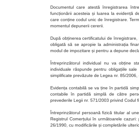
Documentul care atestă înregistrarea între
funcționării acesteia și luarea la evidență d
care conține codul unic de înregistrare. Terme
momentul depunerii cererii.
După obținerea certificatului de înregistrare, 
obligată să se apropie la administrația fin
modul de impozitare și pentru a depune declara
Întreprinzătorul individual nu va obține st
individuale răspunde pentru obligațiile sale
simplificate prevăzute de Legea nr. 85/2006, c
Evidența contabilă se va ține în partidă simp
contabile în partidă simplă de către perso
prevederile Legii nr. 571/2003 privind Codul fi
Întreprinzătorul persoană fizică titular al une
Registrul Comerțului în următoarele cazuri: p
26/1990, cu modificările și completările ulteri