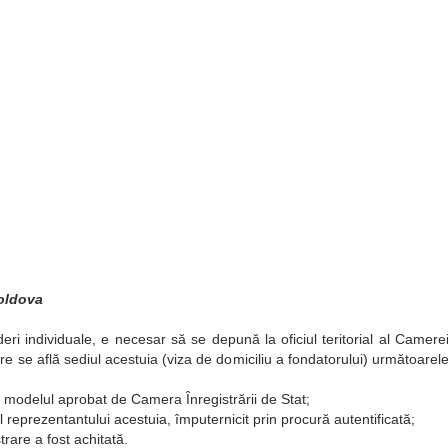
Moldova
deri individuale, e necesar să se depună la oficiul teritorial al Camere
ire se află sediul acestuia (viza de domiciliu a fondatorului) următoarel
 modelul aprobat de Camera Înregistrării de Stat;
l reprezentantului acestuia, împuternicit prin procură autentificată;
rare a fost achitată.