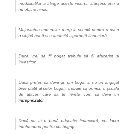
modalităților a atinge aceste visuri... sfârșesc prin a
nu obține nimic.
Majoritatea oamenilor merg la școală pentru a avea
o slujbă bună și o anumită siguranță financiară.
Dacă vrei să fii bogat trebuie să fii afacerist și
investitor.
Dacă preferi să devii un om bogat și nu un angajat
bine plătit al celor bogați, trebuie să urmezi o școală
de afaceri care să te învețe cum să devii un
întreprinzător
.
Dacă nu ai o bună educație financiară, vei lucra
întotdeauna pentru cei bogați.