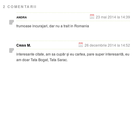
2 COMENTARII
andra
23 mai 2014 la 14:39
frumoase incurajari, dar nu a trait in Romania
Criss M.
26 decembrie 2014 la 14:52
interesante citate, am sa cupăr și eu cartea, pare super interesantă, eu
am doar Tata Bogat, Tata Sarac.