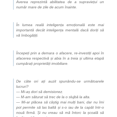
Averea reprezintă abilitatea de a supraviețui un
număr mare de zile de acum înainte.
În lumea reală inteligența emoțională este mai
importantă decât inteligența mentală dacă doriți să
vă îmbogățiți.
Începeți prin a demara o afacere, re-investiți apoi în
afacerea respectivă și abia în a treia și ultima etapă
cumpărați proprietăți imobiliare.
De câte ori ați auzit spunându-se următoarele
lucruri?
— Mi-aș dori să demisionez.
— M-am săturat să trec de la o slujbă la alta.
— Mi-ar plăcea să câștig mai mulți bani, dar nu îmi
pot permite să las baltă și s-o iau de la capăt într-o
nouă firmă. Și nu vreau să mă întorc la școală să