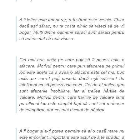
A fi lefter este temporar, a fi sărac este veșnic. Chiar
dacă ești sărac, nu te costă nimic să visezi să de vii
bogat. Mulți dintre oamenii săraci sunt săraci pentru
că au încetat să mai viseze.
Cel mai bun activ pe care poți să îl posezi este o
afacere. Motivul pentru care pun afacerea pe primul
loc este acela că a avea o afacere este cel mai bun
activ pe care-l poți poseda dacă ești suficient de
inteligent ca să posezi așa ceva. Cel de-al doilea gen
sunt afacerile imobiliare, iar al treilea hârtiile de
valoare. Motivul pentru care hârtiile de valoare sunt
pe ultimul loc este simplul fapt că sunt cel mai ușor
de cumpărat, dar cel mai riscant de păstrat.
A fi bogat și a-ți putea permite să ai o casă mare nu
este important. Important este actul de a te strădui, a