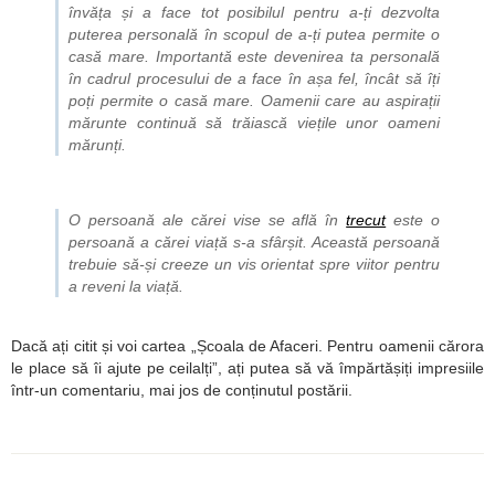
învăța și a face tot posibilul pentru a-ți dezvolta
puterea personală în scopul de a-ți putea permite o
casă mare. Importantă este devenirea ta personală
în cadrul procesului de a face în așa fel, încât să îți
poți permite o casă mare. Oamenii care au aspirații
mărunte continuă să trăiască viețile unor oameni
mărunți.
O persoană ale cărei vise se află în
trecut
este o
persoană a cărei viață s-a sfârșit. Această persoană
trebuie să-și creeze un vis orientat spre viitor pentru
a reveni la viață.
Dacă ați citit și voi cartea „Școala de Afaceri. Pentru oamenii cărora
le place să îi ajute pe ceilalți”, ați putea să vă împărtășiți impresiile
într-un comentariu, mai jos de conținutul postării.