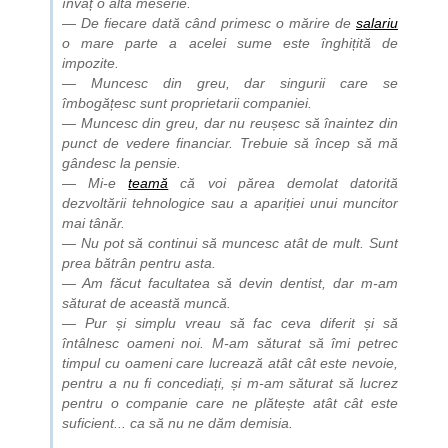
învăț o altă meserie.
— De fiecare dată când primesc o mărire de
salariu
o mare parte a acelei sume este înghițită de
impozite.
— Muncesc din greu, dar singurii care se
îmbogățesc sunt proprietarii companiei.
— Muncesc din greu, dar nu reușesc să înaintez din
punct de vedere financiar. Trebuie să încep să mă
gândesc la pensie.
— Mi-e
teamă
că voi părea demolat datorită
dezvoltării tehnologice sau a apariției unui muncitor
mai tânăr.
— Nu pot să continui să muncesc atât de mult. Sunt
prea bătrân pentru asta.
— Am făcut facultatea să devin dentist, dar m-am
săturat de această muncă.
— Pur și simplu vreau să fac ceva diferit și să
întâlnesc oameni noi. M-am săturat să îmi petrec
timpul cu oameni care lucrează atât cât este nevoie,
pentru a nu fi concediați, și m-am săturat să lucrez
pentru o companie care ne plătește atât cât este
suficient... ca să nu ne dăm demisia.