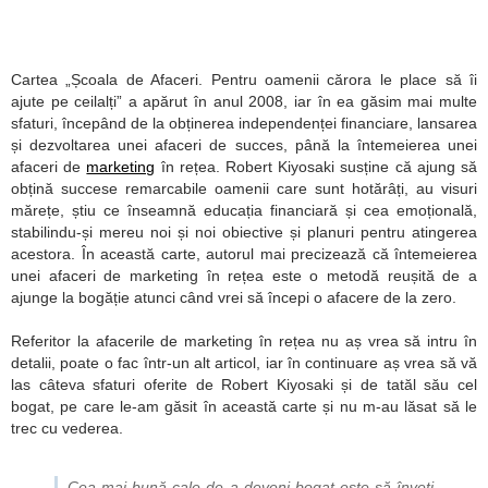
Cartea „Școala de Afaceri. Pentru oamenii cărora le place să îi
ajute pe ceilalți” a apărut în anul 2008, iar în ea găsim mai multe
sfaturi, începând de la obținerea independenței financiare, lansarea
și dezvoltarea unei afaceri de succes, până la întemeierea unei
afaceri de
marketing
în rețea. Robert Kiyosaki susține că ajung să
obțină succese remarcabile oamenii care sunt hotărâți, au visuri
mărețe, știu ce înseamnă educația financiară și cea emoțională,
stabilindu-și mereu noi și noi obiective și planuri pentru atingerea
acestora. În această carte, autorul mai precizează că întemeierea
unei afaceri de marketing în rețea este o metodă reușită de a
ajunge la bogăție atunci când vrei să începi o afacere de la zero.
Referitor la afacerile de marketing în rețea nu aș vrea să intru în
detalii, poate o fac într-un alt articol, iar în continuare aș vrea să vă
las câteva sfaturi oferite de Robert Kiyosaki și de tatăl său cel
bogat, pe care le-am găsit în această carte și nu m-au lăsat să le
trec cu vederea.
Cea mai bună cale de a deveni bogat este să înveți