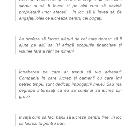
singur și să îi înveți și pe alții cum să devină
proprietarii unor afaceri... în loc să îi înveți să fie
angajați loiali ce lucrează pentru cei bogați.
Aș prefera să lucrez alături de cei care doresc să îi
ajute pe alții să își atingă scopurile financiare și
visurile fără a răni pe nimeni.
Întrebarea pe care ar trebui să v-o adresați:
Compania în care lucrez și oamenii cu care îmi
petrec timpul sunt dedicați îmbogățirii mele? Sau ma
degrabă interesați ca eu să continui să lucrez din
greu?
Învață cum să faci banii să lucreze pentru tine, în loc
să lucrezi tu pentru bani.