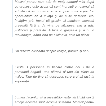
Motivul pentru care atât de mulți oameni mint după
ce greșesc este acela că sunt îngroziți emoțional să
admită că au comis o eroare...prin urmare pierd o
oportunitate de a învăța și de a se dezvolta. Noi
învățăm prin faptul că greșim și admitem această
greșeală fără a da vina pe altcineva sau a găsi
justificări și pretexte. A face o greșeală și a nu o
recunoaște, dând vina pe altcineva, este un păcat.
Nu discuta niciodată despre religie, politică și bani.
Există 3 persoane în fiecare dintre noi. Este o
persoană bogată, una săracă și una din clasa de
mijloc. Ține de tine să descoperi care vrei să iasă la
suprafață.
Lumea facerilor și a investițiilor este alcătuită din 2
emoții. Acestea sunt lăcomia și teama. Motivul pentru