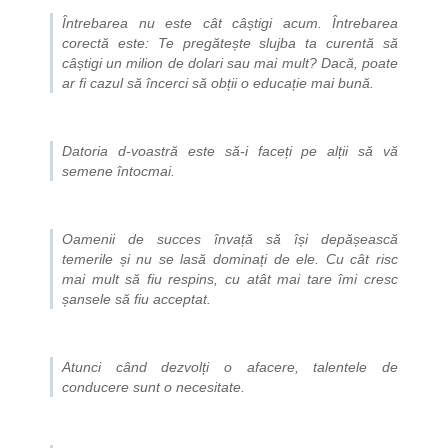
Întrebarea nu este cât câștigi acum. Întrebarea
corectă este: Te pregătește slujba ta curentă să
câștigi un milion de dolari sau mai mult? Dacă, poate
ar fi cazul să încerci să obții o educație mai bună.
Datoria d-voastră este să-i faceți pe alții să vă
semene întocmai.
Oamenii de succes învață să își depășească
temerile și nu se lasă dominați de ele. Cu cât risc
mai mult să fiu respins, cu atât mai tare îmi cresc
șansele să fiu acceptat.
Atunci când dezvolți o afacere, talentele de
conducere sunt o necesitate.