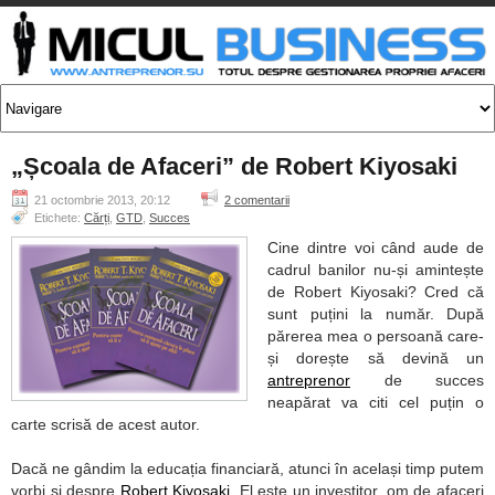
„Școala de Afaceri” de Robert Kiyosaki
21 octombrie 2013, 20:12
2 comentarii
Etichete:
Cărți
,
GTD
,
Succes
Cine dintre voi când aude de
cadrul banilor nu-și amintește
de Robert Kiyosaki? Cred că
sunt puțini la număr. După
părerea mea o persoană care-
și dorește să devină un
antreprenor
de succes
neapărat va citi cel puțin o
carte scrisă de acest autor.
Dacă ne gândim la educația financiară, atunci în același timp putem
vorbi și despre
Robert Kiyosaki
. El este un investitor, om de afaceri