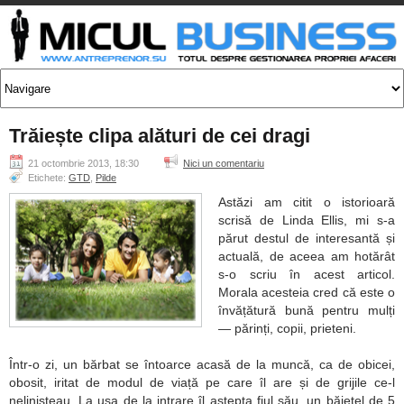
Trăiește clipa alături de cei dragi
21 octombrie 2013, 18:30
Nici un comentariu
Etichete:
GTD
,
Pilde
Astăzi am citit o istorioară
scrisă de Linda Ellis, mi s-a
părut destul de interesantă și
actuală, de aceea am hotărât
s-o scriu în acest articol.
Morala acesteia cred că este o
învățătură bună pentru mulți
— părinți, copii, prieteni.
Într-o zi, un bărbat se întoarce acasă de la muncă, ca de obicei,
obosit, iritat de modul de viață pe care îl are și de grijile ce-l
nelinișteau. La ușa de la intrare îl aștepta fiul său, un băiețel de 5