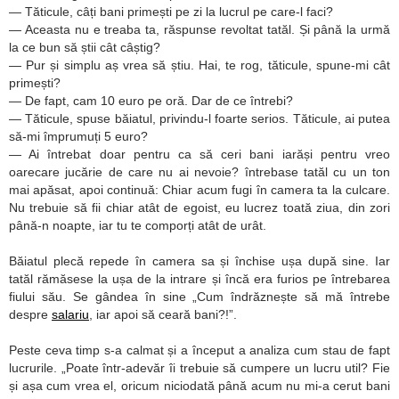
— Tăticule, câți bani primești pe zi la lucrul pe care-l faci?
— Aceasta nu e treaba ta, răspunse revoltat tatăl. Și până la urmă
la ce bun să știi cât câștig?
— Pur și simplu aș vrea să știu. Hai, te rog, tăticule, spune-mi cât
primești?
— De fapt, cam 10 euro pe oră. Dar de ce întrebi?
— Tăticule, spuse băiatul, privindu-l foarte serios. Tăticule, ai putea
să-mi împrumuți 5 euro?
— Ai întrebat doar pentru ca să ceri bani iarăși pentru vreo
oarecare jucărie de care nu ai nevoie? întrebase tatăl cu un ton
mai apăsat, apoi continuă: Chiar acum fugi în camera ta la culcare.
Nu trebuie să fii chiar atât de egoist, eu lucrez toată ziua, din zori
până-n noapte, iar tu te comporți atât de urât.
Băiatul plecă repede în camera sa și închise ușa după sine. Iar
tatăl rămăsese la ușa de la intrare și încă era furios pe întrebarea
fiului său. Se gândea în sine „Cum îndrăznește să mă întrebe
despre
salariu
, iar apoi să ceară bani?!”.
Peste ceva timp s-a calmat și a început a analiza cum stau de fapt
lucrurile. „Poate într-adevăr îi trebuie să cumpere un lucru util? Fie
și așa cum vrea el, oricum niciodată până acum nu mi-a cerut bani