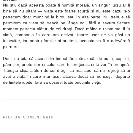
Nu știu dacă aceasta poate fi numită morală, un singur lucru ar fi
bine să nu uităm — viața este foarte scurtă și nu este cazul s-o
petrecem doar muncind la birou sau în altă parte. Nu trebuie să
permitem ca viața să treacă pe lângă noi, fără a savura fiecare
moment petrecut alături de cei dragi. Dacă mâine nu vom mai fi în
viață, compania în care am activat, foarte ușor ne va găsi un
înlocuitor, iar pentru familie și prieteni, aceasta va fi o adevărată
pierdere.
Deci, nu uita să acorzi din timpul tău măcar cât de puțin, copiilor,
părinților, prietenilor și celor care te prețuiesc și te vor în preajmă.
Trăiește clipa alături de cei dragi, ca mai apoi să nu regreți că ai
avut o viață în care n-ai făcut altceva decât să muncești, departe
de ființele iubite, fără să observi toate bucuriile vieții.
NICI UN COMENTARIU