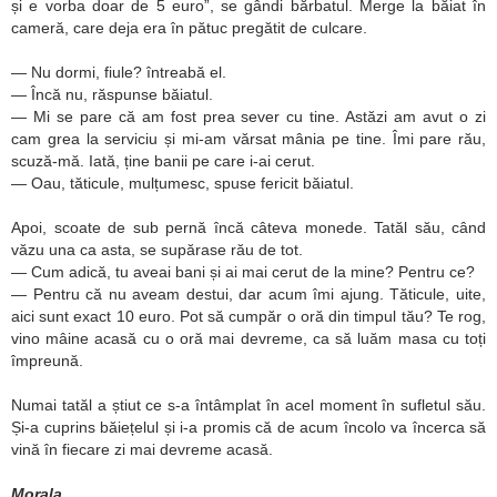
și e vorba doar de 5 euro”, se gândi bărbatul. Merge la băiat în
cameră, care deja era în pătuc pregătit de culcare.
— Nu dormi, fiule? întreabă el.
— Încă nu, răspunse băiatul.
— Mi se pare că am fost prea sever cu tine. Astăzi am avut o zi
cam grea la serviciu și mi-am vărsat mânia pe tine. Îmi pare rău,
scuză-mă. Iată, ține banii pe care i-ai cerut.
— Oau, tăticule, mulțumesc, spuse fericit băiatul.
Apoi, scoate de sub pernă încă câteva monede. Tatăl său, când
văzu una ca asta, se supărase rău de tot.
— Cum adică, tu aveai bani și ai mai cerut de la mine? Pentru ce?
— Pentru că nu aveam destui, dar acum îmi ajung. Tăticule, uite,
aici sunt exact 10 euro. Pot să cumpăr o oră din timpul tău? Te rog,
vino mâine acasă cu o oră mai devreme, ca să luăm masa cu toți
împreună.
Numai tatăl a știut ce s-a întâmplat în acel moment în sufletul său.
Și-a cuprins băiețelul și i-a promis că de acum încolo va încerca să
vină în fiecare zi mai devreme acasă.
Morala