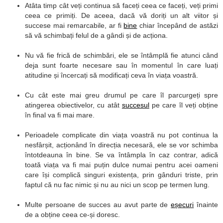
Atâta timp cât veți continua să faceți ceea ce faceți, veți primi
ceea ce primiți. De aceea, dacă vă doriți un alt viitor și
succese mai remarcabile, ar fi
bine
chiar începând de astăzi
să vă schimbați felul de a gândi și de acționa.
Nu vă fie frică de schimbări, ele se întâmplă fie atunci când
deja sunt foarte necesare sau în momentul în care luați
atitudine și încercați să modificați ceva în viața voastră.
Cu cât este mai greu drumul pe care îl parcurgeți spre
atingerea obiectivelor, cu atât
succesul
pe care îl veți obține
în final va fi mai mare.
Perioadele complicate din viața voastră nu pot continua la
nesfârșit, acționând în direcția necesară, ele se vor schimba
întotdeauna în bine. Se va întâmpla în caz contrar, adică
toată viața va fi mai puțin dulce numai pentru acei oameni
care își complică singuri existența, prin gânduri triste, prin
faptul că nu fac nimic și nu au nici un scop pe termen lung.
Multe persoane de succes au avut parte de
eșecuri
înainte
de a obține ceea ce-și doresc.