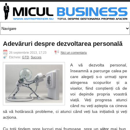
Adevăruri despre dezvoltarea personală
26 septembrie 2013, 17:23
Nici un comentariu
Etichete:
GTD
,
Succes
A vă dezvolta personal,
înseamnă a parcurge calea pe
care alegeți s-o urmați spre
atingerea scopurilor și a
viselor, fiind conștienți că de
voi depinde propria voastră
viață. Veți progresa atunci
când nu veți aștepta ca cineva
să vă hotărască probleme, ci atunci când veți lua inițiativă și veți
acționa.
Cu toții tindem spre lucruri mai frumoase, spre un
viitor
mai bun,