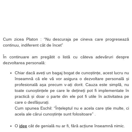
Cum zicea Platon : “Nu descuraja pe cineva care progresează
continuu, indiferent cât de încet”
În continuare am pregătit o listă cu câteva adevăruri despre
dezvoltarea personală:
Chiar dacă aveți un bagaj bogat de cunoștințe, acest lucru nu
înseamnă că ele vă vor asigura o dezvoltare personală și
profesională așa precum v-ați dorit. Cauza este simplă, nu
toate cunoștințele pe care le dețineți pot fi implementate în
practică și doar o parte din ele pot fi utile în activitatea pe
care o desfășurați.
Cum spunea Eschil: “Înțeleptul nu e acela care știe multe, ci
acela ale cărui cunoștințe sunt folositoare” .
O
idee
cât de genială nu ar fi, fără acțiune înseamnă nimic.