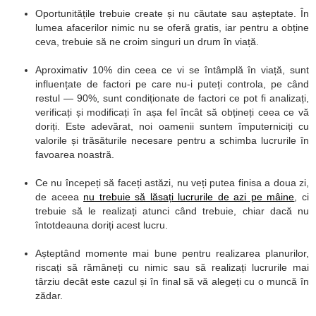
Oportunitățile trebuie create și nu căutate sau așteptate. În
lumea afacerilor nimic nu se oferă gratis, iar pentru a obține
ceva, trebuie să ne croim singuri un drum în viață.
Aproximativ 10% din ceea ce vi se întâmplă în viață, sunt
influențate de factori pe care nu-i puteți controla, pe când
restul — 90%, sunt condiționate de factori ce pot fi analizați,
verificați și modificați în așa fel încât să obțineți ceea ce vă
doriți. Este adevărat, noi oamenii suntem împuterniciți cu
valorile și trăsăturile necesare pentru a schimba lucrurile în
favoarea noastră.
Ce nu începeți să faceți astăzi, nu veți putea finisa a doua zi,
de aceea
nu trebuie să lăsați lucrurile de azi pe mâine
, ci
trebuie să le realizați atunci când trebuie, chiar dacă nu
întotdeauna doriți acest lucru.
Așteptând momente mai bune pentru realizarea planurilor,
riscați să rămâneți cu nimic sau să realizați lucrurile mai
târziu decât este cazul și în final să vă alegeți cu o muncă în
zădar.