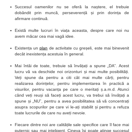
Succesul oamenilor nu se oferă la naștere, el trebuie
dobândit prin muncă, perseverență și prin dorința de
afirmare continuă.
Există multe lucruri în viața aceasta, despre care noi nu
avem măcar cea mai vagă idee.
Existența un
plan
de activitate cu greșeli, este mai binevenit
decât inexistența acestuia în general.
Mai întâi de toate, trebuie să învățați a spune „DA”. Acest
lucru vă va deschide noi orizonturi și mai multe posibilități.
Veți spune da pentru a citi cât mai multe cărți, pentru
realizarea dorințelor, pentru implementarea în practică a
visurilor, pentru vacanța pe care o meritați ș.a.m.d. Atunci
când veți reuși să faceți acest lucru, va trebui să învățați a
spune și „NU”, pentru a avea posibilitatea să vă concentrați
asupra scopurilor pe care vi le-ați stabilit și pentru a refuza
toate lucrurile de care nu aveți nevoie.
Fiecare dintre noi are calitățile sale specifice care îl face mai
puternic sau mai inteligent. Cineva își poate atinge succesul