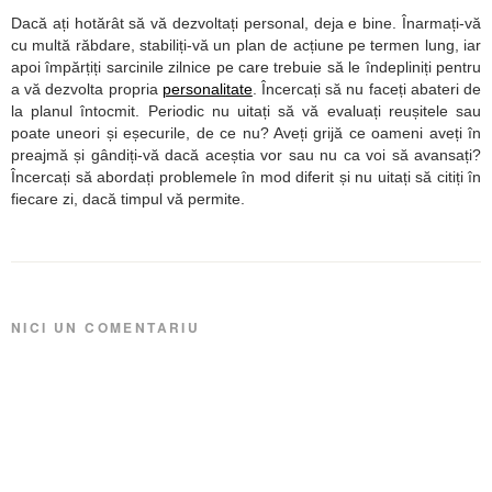
Dacă ați hotărât să vă dezvoltați personal, deja e bine. Înarmați-vă
cu multă răbdare, stabiliți-vă un plan de acțiune pe termen lung, iar
apoi împărțiți sarcinile zilnice pe care trebuie să le îndepliniți pentru
a vă dezvolta propria
personalitate
. Încercați să nu faceți abateri de
la planul întocmit. Periodic nu uitați să vă evaluați reușitele sau
poate uneori și eșecurile, de ce nu? Aveți grijă ce oameni aveți în
preajmă și gândiți-vă dacă aceștia vor sau nu ca voi să avansați?
Încercați să abordați problemele în mod diferit și nu uitați să citiți în
fiecare zi, dacă timpul vă permite.
NICI UN COMENTARIU