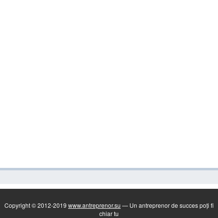
Copyright © 2012-2019
www.antreprenor.su
— Un antreprenor de succes poți fi
chiar tu