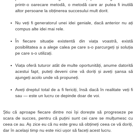
printr-o oarecare metodă, o metodă care ar putea fi inutilă
altor persoane la obținerea succesului mult dorit.
Nu veți fi generatorul unei idei geniale, dacă anterior nu ați
compus alte idei mai rele.
În fiecare situație existentă din viața voastră, există
posibilitatea a a alege calea pe care s-o parcurgeți și soluția
pe care s-o utilizați.
Viața oferă tuturor atât de multe oportunități, anume datorită
acestui fapt, puteți deveni cine vă doriți și aveți șansa să
ajungeți acolo unde vă propuneți.
Aveți dreptul total de a fi fericiți, însă dacă în realitate veți fi
sau — este un lucru ce depinde doar de voi.
Știu că aproape fiecare dintre noi își dorește să progreseze pe
scara de succes, pentru că puțini sunt cei care se mulțumesc cu
ceea ce au. Aș zice eu că nu este greu să obțineți ceea ce vă doriți,
dar în același timp nu este nici ușor să faceți acest lucru.