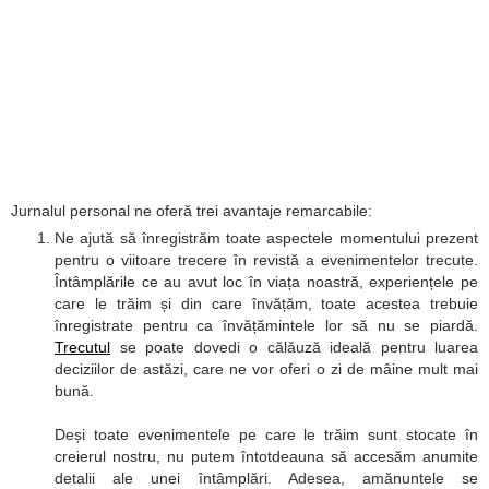
Jurnalul personal ne oferă trei avantaje remarcabile:
Ne ajută să înregistrăm toate aspectele momentului prezent
pentru o viitoare trecere în revistă a evenimentelor trecute.
Întâmplările ce au avut loc în viața noastră, experiențele pe
care le trăim și din care învățăm, toate acestea trebuie
înregistrate pentru ca învățămintele lor să nu se piardă.
Trecutul
se poate dovedi o călăuză ideală pentru luarea
deciziilor de astăzi, care ne vor oferi o zi de mâine mult mai
bună.
Deși toate evenimentele pe care le trăim sunt stocate în
creierul nostru, nu putem întotdeauna să accesăm anumite
detalii ale unei întâmplări. Adesea, amănuntele se