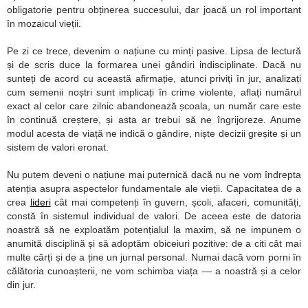
obligatorie pentru obținerea succesului, dar joacă un rol important
în mozaicul vieții.
Pe zi ce trece, devenim o națiune cu minți pasive. Lipsa de lectură
și de scris duce la formarea unei gândiri indisciplinate. Dacă nu
sunteți de acord cu această afirmație, atunci priviți în jur, analizați
cum semenii noștri sunt implicați în crime violente, aflați numărul
exact al celor care zilnic abandonează școala, un număr care este
în continuă creștere, și asta ar trebui să ne îngrijoreze. Anume
modul acesta de viață ne indică o gândire, niște decizii greșite și un
sistem de valori eronat.
Nu putem deveni o națiune mai puternică dacă nu ne vom îndrepta
atenția asupra aspectelor fundamentale ale vieții. Capacitatea de a
crea
lideri
cât mai competenți în guvern, școli, afaceri, comunități,
constă în sistemul individual de valori. De aceea este de datoria
noastră să ne exploatăm potențialul la maxim, să ne impunem o
anumită disciplină și să adoptăm obiceiuri pozitive: de a citi cât mai
multe cărți și de a ține un jurnal personal. Numai dacă vom porni în
călătoria cunoașterii, ne vom schimba viața — a noastră și a celor
din jur.