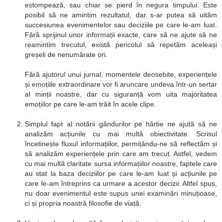
estompează, sau chiar se pierd în negura timpului. Este
posibil să ne amintim rezultatul, dar s-ar putea să uităm
succesiunea evenimentelor sau deciziile pe care le-am luat.
Fără sprijinul unor informații exacte, care să ne ajute să ne
reamintim trecutul, există pericolul să repetăm aceleași
greșeli de nenumărate ori.
Fără ajutorul unui jurnal, momentele deosebite, experiențele
și emoțiile extraordinare vor fi aruncare undeva într-un sertar
al minții noastre, dar cu siguranță vom uita majoritatea
emoțiilor pe care le-am trăit în acele clipe.
Simplul fapt al notării gândurilor pe hârtie ne ajută să ne
analizăm acțiunile cu mai multă obiectivitate. Scrisul
încetinește fluxul informațiilor, permițându-ne să reflectăm și
să analizăm experiențele prin care am trecut. Astfel, vedem
cu mai multă claritate sursa informațiilor noastre, faptele care
au stat la baza deciziilor pe care le-am luat și acțiunile pe
care le-am întreprins ca urmare a acestor decizii. Altfel spus,
nu doar evenimentul este supus unei examinări minuțioase,
ci și propria noastră filosofie de viață.