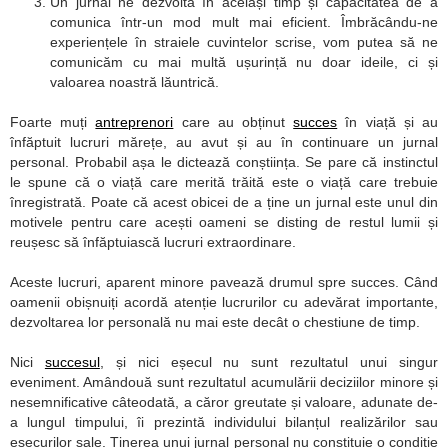
Un jurnal ne dezvoltă în același timp și capacitatea de a
comunica într-un mod mult mai eficient. Îmbrăcându-ne
experiențele în straiele cuvintelor scrise, vom putea să ne
comunicăm cu mai multă ușurință nu doar ideile, ci și
valoarea noastră lăuntrică.
Foarte muți
antreprenori
care au obținut
succes
în viață și au
înfăptuit lucruri mărețe, au avut și au în continuare un jurnal
personal. Probabil așa le dictează conștiința. Se pare că instinctul
le spune că o viață care merită trăită este o viață care trebuie
înregistrată. Poate că acest obicei de a ține un jurnal este unul din
motivele pentru care acești oameni se disting de restul lumii și
reușesc să înfăptuiască lucruri extraordinare.
Aceste lucruri, aparent minore pavează drumul spre succes. Când
oamenii obișnuiți acordă atenție lucrurilor cu adevărat importante,
dezvoltarea lor personală nu mai este decât o chestiune de timp.
Nici
succesul
, și nici eșecul nu sunt rezultatul unui singur
eveniment. Amândouă sunt rezultatul acumulării deciziilor minore și
nesemnificative câteodată, a căror greutate și valoare, adunate de-
a lungul timpului, îi prezintă individului bilanțul realizărilor sau
eșecurilor sale. Ținerea unui jurnal personal nu constituie o condiție