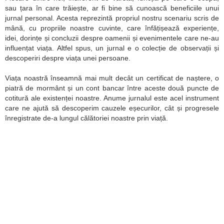
sau țara în care trăiește, ar fi bine să cunoască beneficiile unui
jurnal personal. Acesta reprezintă propriul nostru scenariu scris de
mână, cu propriile noastre cuvinte, care înfățișează experiențe,
idei, dorințe și concluzii despre oamenii și evenimentele care ne-au
influențat viața. Altfel spus, un jurnal e o colecție de observații și
descoperiri despre viața unei persoane.
Viața noastră înseamnă mai mult decât un certificat de naștere, o
piatră de mormânt și un cont bancar între aceste două puncte de
cotitură ale existenței noastre. Anume jurnalul este acel instrument
care ne ajută să descoperim cauzele eșecurilor, cât și progresele
înregistrate de-a lungul călătoriei noastre prin viață.