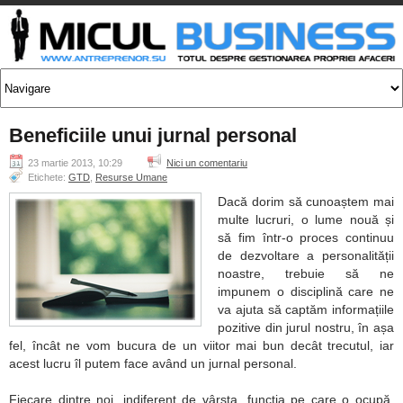
Beneficiile unui jurnal personal
23 martie 2013, 10:29
Nici un comentariu
Etichete:
GTD
,
Resurse Umane
Dacă dorim să cunoaștem mai
multe lucruri, o lume nouă și
să fim într-o proces continuu
de dezvoltare a personalității
noastre, trebuie să ne
impunem o disciplină care ne
va ajuta să captăm informațiile
pozitive din jurul nostru, în așa
fel, încât ne vom bucura de un viitor mai bun decât trecutul, iar
acest lucru îl putem face având un jurnal personal.
Fiecare dintre noi, indiferent de vârsta, funcția pe care o ocupă,